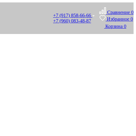
Сравнение
0
+7 (917) 858-66-66
Избранное
0
+7 (960) 083-48-87
Корзина
0