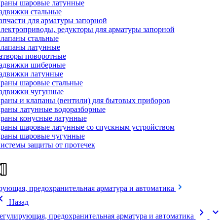
раны шаровые латунные
адвижки стальные
апчасти для арматуры запорной
лектроприводы, редукторы для арматуры запорной
лапаны стальные
лапаны латунные
атворы поворотные
адвижки шиберные
адвижки латунные
раны шаровые стальные
адвижки чугунные
раны и клапаны (вентили) для бытовых приборов
раны латунные водоразборные
раны конусные латунные
раны шаровые латунные со спускным устройством
раны шаровые чугунные
истемы защиты от протечек
рующая, предохранительная арматура и автоматика
on_left
Назад
chevron_right
expand_mor
егулирующая, предохранительная арматура и автоматика