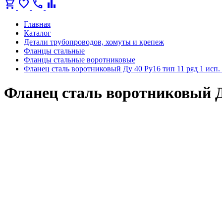
shopping_cart
favorite
call
bar_chart
Главная
Каталог
Детали трубопроводов, хомуты и крепеж
Фланцы стальные
Фланцы стальные воротниковые
Фланец сталь воротниковый Ду 40 Ру16 тип 11 ряд 1 исп
Фланец сталь воротниковый Ду