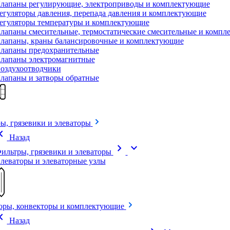
лапаны регулирующие, электроприводы и комплектующие
егуляторы давления, перепада давления и комплектующие
егуляторы температуры и комплектующие
лапаны смесительные, термостатические смесительные и комп
лапаны, краны балансировочные и комплектующие
лапаны предохранительные
лапаны электромагнитные
оздухоотводчики
лапаны и затворы обратные
ы, грязевики и элеваторы
on_left
Назад
chevron_right
expand_more
ильтры, грязевики и элеваторы
леваторы и элеваторные узлы
оры, конвекторы и комплектующие
on_left
Назад