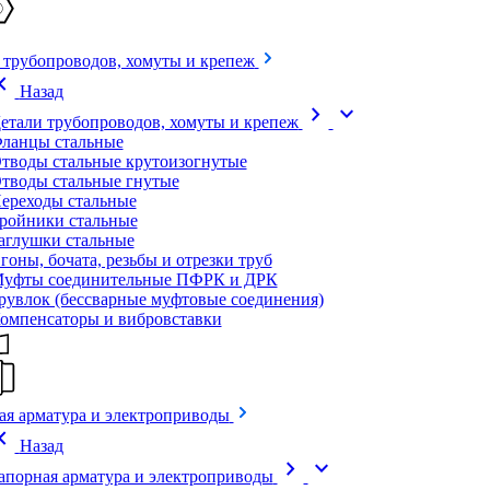
 трубопроводов, хомуты и крепеж
on_left
Назад
chevron_right
expand_more
етали трубопроводов, хомуты и крепеж
ланцы стальные
тводы стальные крутоизогнутые
тводы стальные гнутые
ереходы стальные
ройники стальные
аглушки стальные
гоны, бочата, резьбы и отрезки труб
уфты соединительные ПФРК и ДРК
рувлок (бессварные муфтовые соединения)
омпенсаторы и вибровставки
ая арматура и электроприводы
on_left
Назад
chevron_right
expand_more
апорная арматура и электроприводы