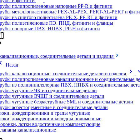
рубы и фитинги
рубы полипропиленовые напорные PP-R и фитинги
рубы металлопластиковые PEX-AL-PEX, PERT-AL-PERT и фити
рубы из сшитого полиэтилена PE-X, PE-RT и фитинги
рубы полиэтиленовые ПЭ, ПНД, фитинги и фланцы
рубы напорные ПВХ, НПВХ, PP-H и фитинги
канализационные, соединительные детали и изделия
on_left
Назад
chevron_right
expand
рубы канализационные, соединительные детали и изделия
рубы полипропиленовые канализационные и соединительные де
рубы из поливинилхлорида ПВХ, НПВХ и соединительные дета
рубы чугунные ЧК и соединительные детали
рубы чугунные ВЧШГ и соединительные детали
рубы чугунные безраструбные SML и соединительные детали
рубы асбестоцементные и соединительные детали
юки, дождеприемники и трапы чугунные
юки, дождеприемники и колодцы полимерные
оронки, лотки водосточные и комплектующие
лапаны канализационные