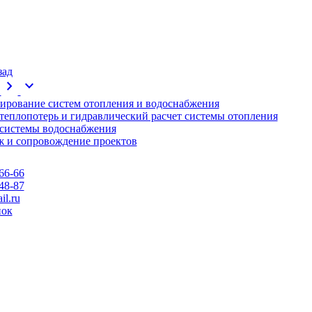
зад
chevron_right
expand_more
ирование систем отопления и водоснабжения
 теплопотерь и гидравлический расчет системы отопления
 системы водоснабжения
 и сопровождение проектов
66-66
48-87
l.ru
нок