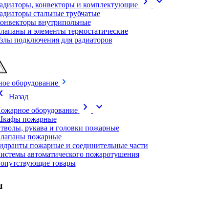
chevron_right
expand_more
адиаторы, конвекторы и комплектующие
адиаторы стальные трубчатые
онвекторы внутрипольные
лапаны и элементы термостатические
злы подключения для радиаторов
ое оборудование
on_left
Назад
chevron_right
expand_more
ожарное оборудование
кафы пожарные
тволы, рукава и головки пожарные
лапаны пожарные
идранты пожарные и соединительные части
истемы автоматического пожаротушения
опутствующие товары
и