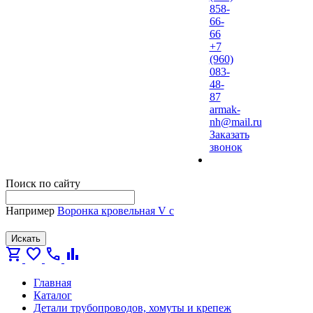
858-
66-
66
+7
(960)
083-
48-
87
armak-
nh@mail.ru
Заказать
звонок
Поиск по сайту
Например
Воронка кровельная V с
Искать
shopping_cart
favorite
call
bar_chart
Главная
Каталог
Детали трубопроводов, хомуты и крепеж