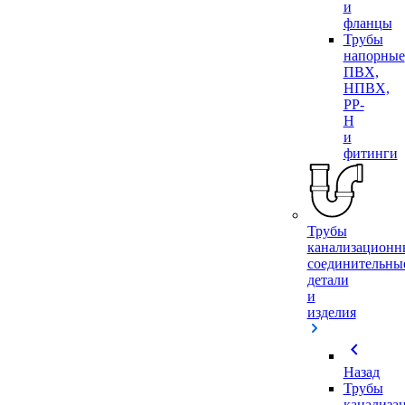
и
фланцы
Трубы
напорные
ПВХ,
НПВХ,
PP-
H
и
фитинги
Трубы
канализационн
соединительны
детали
и
изделия
chevron_left
Назад
Трубы
канализа