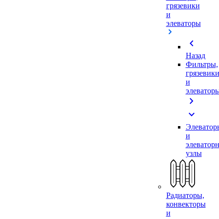
грязевики
и
элеваторы
chevron_left
Назад
Фильтры,
грязевик
и
элеватор
chevron_right
expand_more
Элеватор
и
элеватор
узлы
Радиаторы,
конвекторы
и