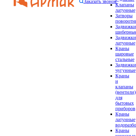
Заказать звонок
Клапаны
латунные
Затворы
поворотн
Задвижки
шиберны
Задвижки
латунные
Краны
шаровые
стальные
Задвижки
чугунные
Краны
и
клапаны
(вентили)
для
бытовых
приборов
Краны
латунные
водоразб
Краны
конусные