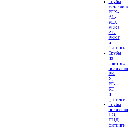
Трубы
металлоп
PEX-
AL-
PEX,
PERT-
AL-
PERT
и
фитинги
Трубы
из
сшитого
полиэтил
PE-
X,
PE-
RT
и
фитинги
Трубы
полиэтил
ПЭ,
ПНД,
фитинги