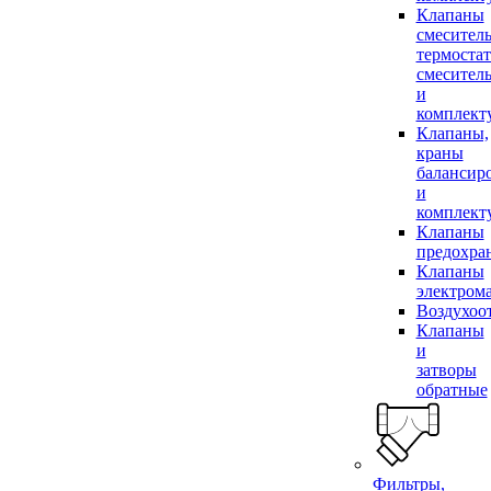
Клапаны
смесител
термоста
смесител
и
комплек
Клапаны,
краны
балансир
и
комплек
Клапаны
предохра
Клапаны
электром
Воздухоо
Клапаны
и
затворы
обратные
Фильтры,