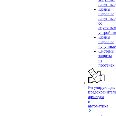
латунные
Краны
шаровые
латунные
со
спускны
устройст
Краны
шаровые
чугунные
Системы
защиты
от
протечек
Регулирующая,
предохранител
арматура
и
автоматика