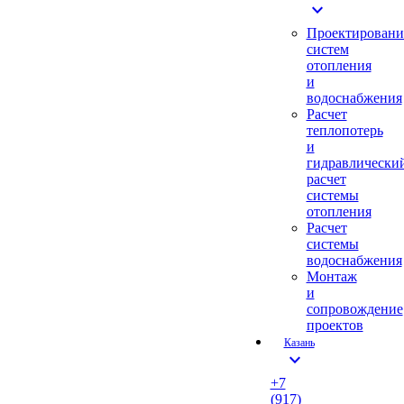
expand_more
Проектировани
систем
отопления
и
водоснабжения
Расчет
теплопотерь
и
гидравлически
расчет
системы
отопления
Расчет
системы
водоснабжения
Монтаж
и
сопровождение
проектов
Казань
expand_more
+7
(917)