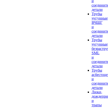
и
соединит
детали
Трубы
чугунные
ВЧШГ
и
соединит
детали
Трубы
чугунные
безрастр
SML
и
соединит
детали
Трубы
асбестоц
и
соединит
детали
Люки,
дождепр
и
трапы