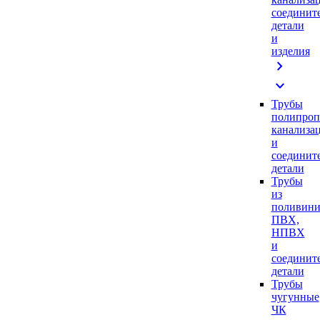
соединит
детали
и
изделия
chevron_right
expand_more
Трубы
полипроп
канализа
и
соединит
детали
Трубы
из
поливини
ПВХ,
НПВХ
и
соединит
детали
Трубы
чугунные
ЧК