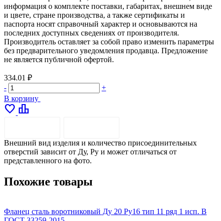
информация о комплекте поставки, габаритах, внешнем виде
и цвете, стране производства, а также сертификаты и
паспорта носят справочный характер и основываются на
последних доступных сведениях от производителя.
Производитель оставляет за собой право изменить параметры
без предварительного уведомления продавца. Предложение
не является публичной офертой.
334.01 ₽
-
+
В корзину
favorite
leaderboard
ОПИСАНИЕ
ДОСТАВКА
Внешний вид изделия и количество присоединительных
отверстий зависит от Ду, Ру и может отличаться от
представленного на фото.
Похожие товары
Фланец сталь воротниковый Ду 20 Ру16 тип 11 ряд 1 исп. B
Ф
ГОСТ 33259-2015