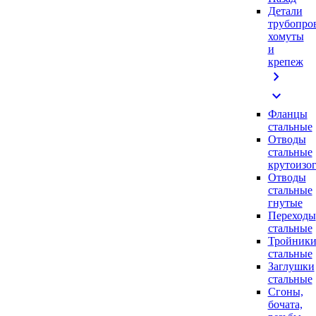
Детали
трубопро
хомуты
и
крепеж
chevron_right
expand_more
Фланцы
стальные
Отводы
стальные
крутоизо
Отводы
стальные
гнутые
Переходы
стальные
Тройник
стальные
Заглушки
стальные
Сгоны,
бочата,