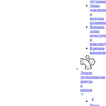
чугунные
Люки,
дождепр
и
колодцы
полимер
Воронки,
лотки
водосточ
и
комплек
Клапаны
канализа
Детали
трубопроводов,
хомуты
и
крепеж
chevron_left
Назад