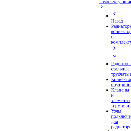
комплектующи
chevron_left
Назад
Радиатор
конвекто
и
комплек
chevron_right
expand_more
Радиатор
стальные
трубчаты
Конвекто
внутрипо
Клапаны
и
элементы
термоста
Узлы
подключе
для
радиатор