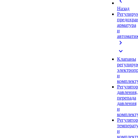
chevron_left
Назад
Регулиру
предохра
арматура
и
автомати
chevron_right
expand_more
Клапаны
регулиру
электроп
и
комплек
Регулято
давления,
перепада
давления
и
комплек
Регулято
температ
и
комплек