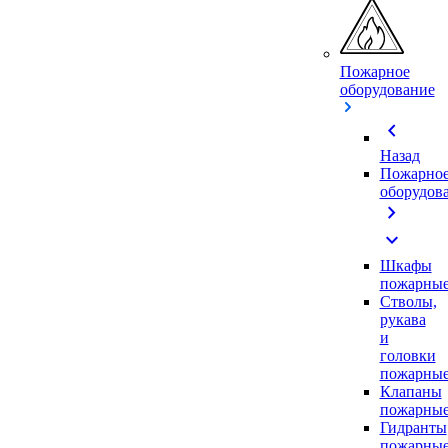
Пожарное
оборудование
chevron_left
Назад
Пожарно
оборудов
chevron_right
expand_more
Шкафы
пожарны
Стволы,
рукава
и
головки
пожарны
Клапаны
пожарны
Гидранты
пожарны