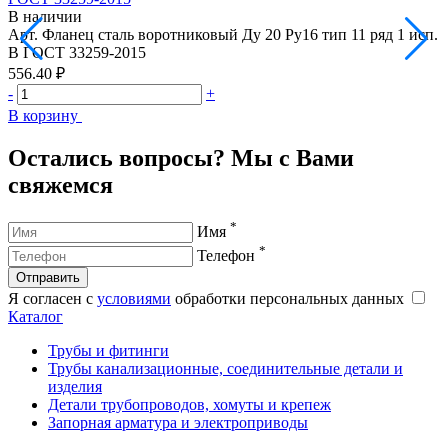
В наличии
Арт.
Фланец сталь воротниковый Ду 20 Ру16 тип 11 ряд 1 исп.
А
B ГОСТ 33259-2015
556.40 ₽
6
-
+
-
В корзину
В
Остались вопросы? Мы с Вами
свяжемся
*
Имя
*
Телефон
Отправить
Я согласен с
условиями
обработки персональных данных
Каталог
Трубы и фитинги
Трубы канализационные, соединительные детали и
изделия
Детали трубопроводов, хомуты и крепеж
Запорная арматура и электроприводы