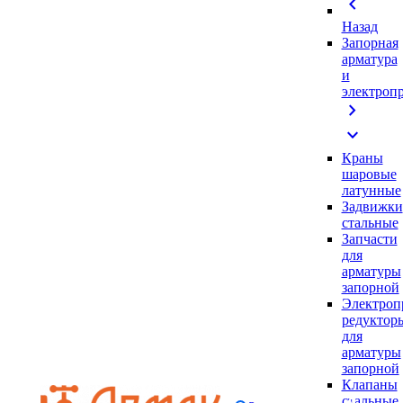
chevron_left
Назад
Запорная
арматура
и
электроп
chevron_right
expand_more
Краны
шаровые
латунные
Задвижки
стальные
Запчасти
для
арматуры
запорной
Электроп
редуктор
для
арматуры
запорной
Клапаны
стальные