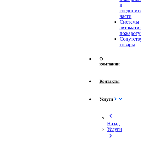
и
соединит
части
Системы
автомати
пожароту
Сопутст
товары
О
компании
Контакты
Услуги
chevron_left
Назад
Услуги
chevron_right