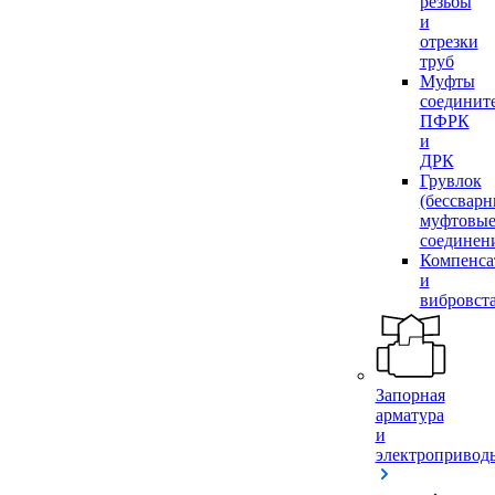
резьбы
и
отрезки
труб
Муфты
соединит
ПФРК
и
ДРК
Грувлок
(бессвар
муфтовы
соединен
Компенса
и
вибровст
Запорная
арматура
и
электропривод