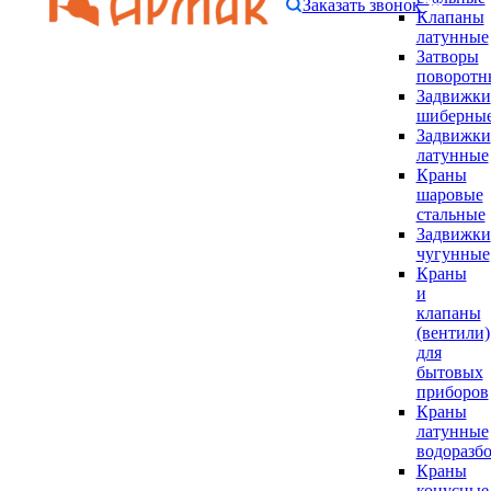
Заказать звонок
Клапаны
латунные
Затворы
поворотн
Задвижки
шиберны
Задвижки
латунные
Краны
шаровые
стальные
Задвижки
чугунные
Краны
и
клапаны
(вентили)
для
бытовых
приборов
Краны
латунные
водоразб
Краны
конусные