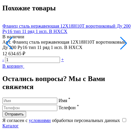
Похожие товары
Фланец сталь нержавеющая 12Х18Н10Т воротниковый Ду 200
Ф
Ру16 тип 11 ряд 1 исп. B HXCX
Р
В наличии
Арт.
Фланец сталь нержавеющая 12Х18Н10Т воротниковый
А
Ду 200 Ру16 тип 11 ряд 1 исп. B HXCX
Д
12 634.65 ₽
2
-
+
-
В корзину
В
Остались вопросы? Мы с Вами
свяжемся
*
Имя
*
Телефон
Отправить
Я согласен с
условиями
обработки персональных данных
Каталог