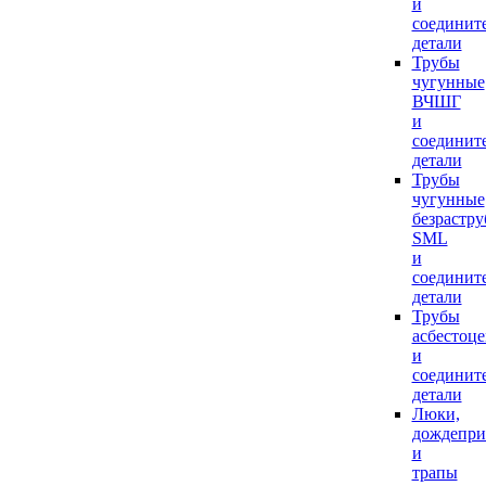
и
соединит
детали
Трубы
чугунные
ВЧШГ
и
соединит
детали
Трубы
чугунные
безрастр
SML
и
соединит
детали
Трубы
асбестоц
и
соединит
детали
Люки,
дождепр
и
трапы