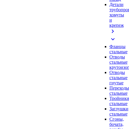
Детали
трубопро
хомуты
и
крепеж
chevron_right
expand_more
Фланцы
стальные
Отводы
стальные
крутоизо
Отводы
стальные
гнутые
Переходы
стальные
Тройник
стальные
Заглушки
стальные
Сгоны,
бочата,