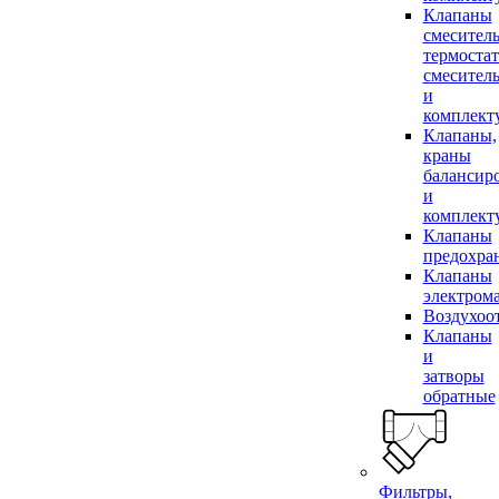
Клапаны
смесител
термоста
смесител
и
комплек
Клапаны,
краны
балансир
и
комплек
Клапаны
предохра
Клапаны
электром
Воздухоо
Клапаны
и
затворы
обратные
Фильтры,