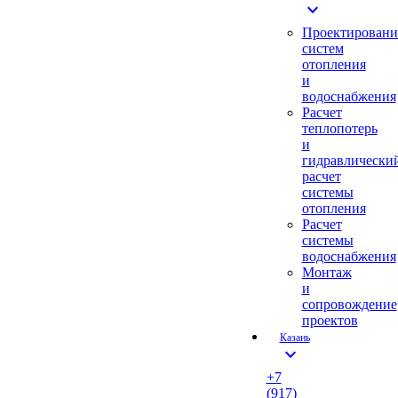
expand_more
Проектировани
систем
отопления
и
водоснабжения
Расчет
теплопотерь
и
гидравлически
расчет
системы
отопления
Расчет
системы
водоснабжения
Монтаж
и
сопровождение
проектов
Казань
expand_more
+7
(917)