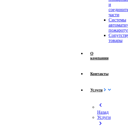
и
соединит
части
Системы
автомати
пожароту
Сопутст
товары
О
компании
Контакты
Услуги
chevron_left
Назад
Услуги
chevron_right