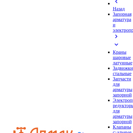
chevron_left
Назад
Запорная
арматура
и
электроп
chevron_right
expand_more
Краны
шаровые
латунные
Задвижки
стальные
Запчасти
для
арматуры
запорной
Электроп
редуктор
для
арматуры
запорной
Клапаны
стальные