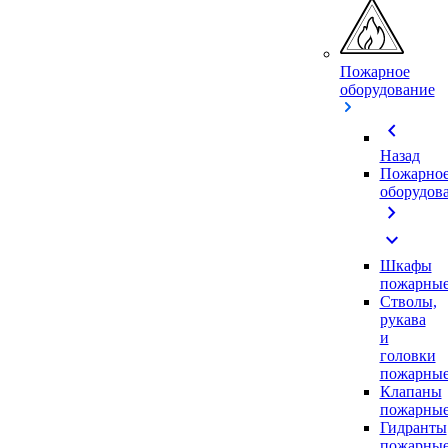
Пожарное
оборудование
chevron_left
Назад
Пожарно
оборудов
chevron_right
expand_more
Шкафы
пожарны
Стволы,
рукава
и
головки
пожарны
Клапаны
пожарны
Гидранты
пожарны