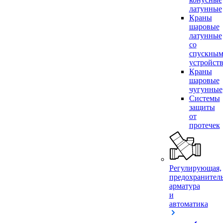
латунные
Краны
шаровые
латунные
со
спускны
устройст
Краны
шаровые
чугунные
Системы
защиты
от
протечек
Регулирующая,
предохранител
арматура
и
автоматика