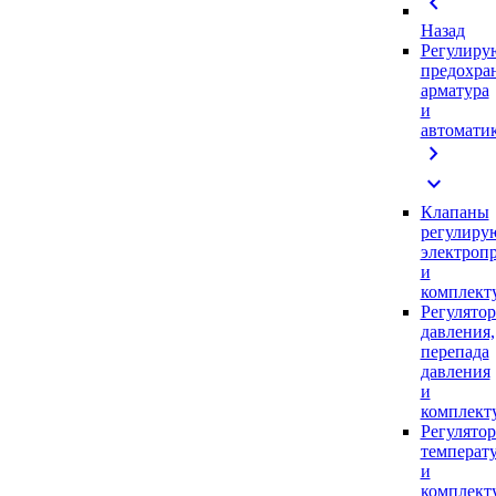
chevron_left
Назад
Регулиру
предохра
арматура
и
автомати
chevron_right
expand_more
Клапаны
регулиру
электроп
и
комплек
Регулято
давления,
перепада
давления
и
комплек
Регулято
температ
и
комплек