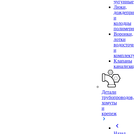
чугунные
Люки,
дождепр
и
колодцы
полимер
Воронки,
лотки
водосточ
и
комплек
Клапаны
канализа
Детали
трубопроводов,
хомуты
и
крепеж
chevron_left
Назад