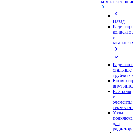
комплектующи
chevron_left
Назад
Радиатор
конвекто
и
комплек
chevron_right
expand_more
Радиатор
стальные
трубчаты
Конвекто
внутрипо
Клапаны
и
элементы
термоста
Узлы
подключе
для
радиатор