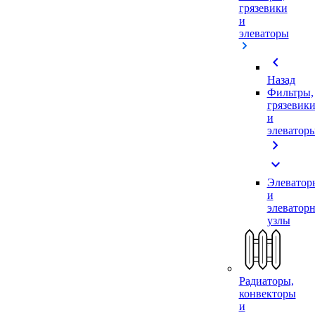
грязевики
и
элеваторы
chevron_left
Назад
Фильтры,
грязевик
и
элеватор
chevron_right
expand_more
Элеватор
и
элеватор
узлы
Радиаторы,
конвекторы
и