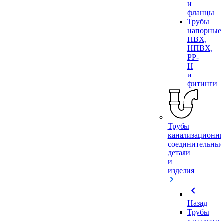
и
фланцы
Трубы
напорные
ПВХ,
НПВХ,
PP-
H
и
фитинги
Трубы
канализационн
соединительны
детали
и
изделия
chevron_left
Назад
Трубы
канализа