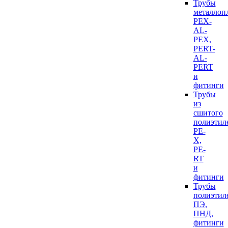
Трубы
металлоп
PEX-
AL-
PEX,
PERT-
AL-
PERT
и
фитинги
Трубы
из
сшитого
полиэтил
PE-
X,
PE-
RT
и
фитинги
Трубы
полиэтил
ПЭ,
ПНД,
фитинги