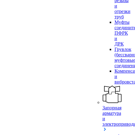
резьбы
и
отрезки
труб
Муфты
соединит
ПФРК
и
ДРК
Грувлок
(бессвар
муфтовы
соединен
Компенса
и
вибровст
Запорная
арматура
и
электропривод