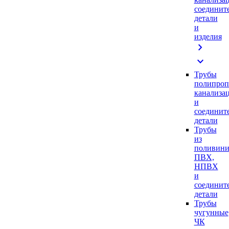
соединит
детали
и
изделия
chevron_right
expand_more
Трубы
полипроп
канализа
и
соединит
детали
Трубы
из
поливини
ПВХ,
НПВХ
и
соединит
детали
Трубы
чугунные
ЧК