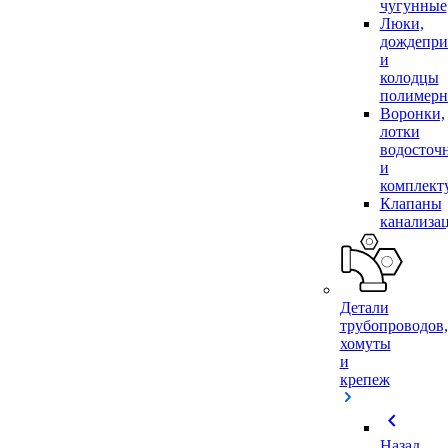
чугунные
Люки,
дождепр
и
колодцы
полимер
Воронки,
лотки
водосточ
и
комплек
Клапаны
канализа
Детали
трубопроводов,
хомуты
и
крепеж
chevron_left
Назад