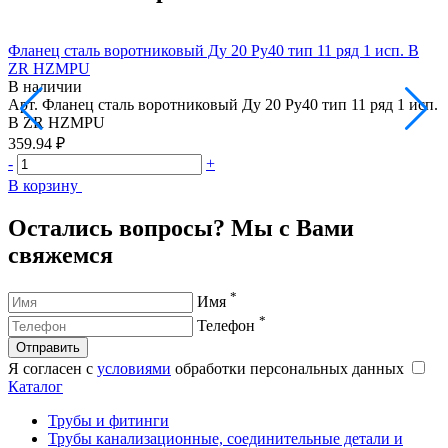
Фланец сталь воротниковый Ду 20 Ру40 тип 11 ряд 1 исп. B
Ф
ZR HZMPU
Р
В наличии
Арт.
Фланец сталь воротниковый Ду 20 Ру40 тип 11 ряд 1 исп.
А
B ZR HZMPU
5
359.94 ₽
1
-
+
-
В корзину
В
Остались вопросы? Мы с Вами
свяжемся
*
Имя
*
Телефон
Отправить
Я согласен с
условиями
обработки персональных данных
Каталог
Трубы и фитинги
Трубы канализационные, соединительные детали и