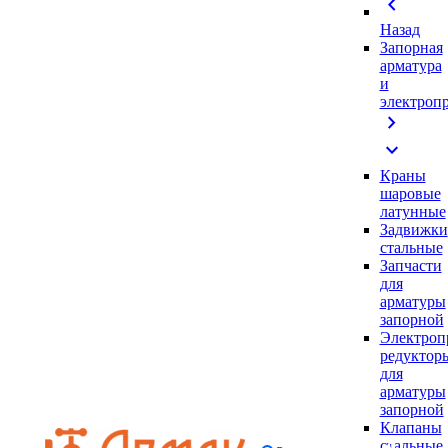
chevron_left
Назад
Запорная
арматура
и
электроп
chevron_right
expand_more
Краны
шаровые
латунные
Задвижки
стальные
Запчасти
для
арматуры
запорной
Электроп
редуктор
для
арматуры
запорной
Клапаны
стальные