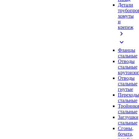
Детали
трубопро
хомуты
и
крепеж
chevron_right
expand_more
Фланцы
стальные
Отводы
стальные
крутоизо
Отводы
стальные
гнутые
Переходы
стальные
Тройник
стальные
Заглушки
стальные
Сгоны,
бочата,