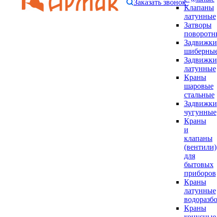
Заказать звонок
Клапаны
латунные
Затворы
поворотн
Задвижки
шиберны
Задвижки
латунные
Краны
шаровые
стальные
Задвижки
чугунные
Краны
и
клапаны
(вентили)
для
бытовых
приборов
Краны
латунные
водоразб
Краны
конусные