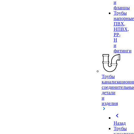
и
фланцы
Трубы
напорные
ПВХ,
НПВХ,
PP-
H
и
фитинги
Трубы
канализационн
соединительны
детали
и
изделия
chevron_left
Назад
Трубы
канализа