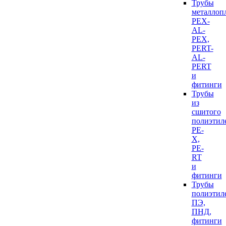
Трубы
металлоп
PEX-
AL-
PEX,
PERT-
AL-
PERT
и
фитинги
Трубы
из
сшитого
полиэтил
PE-
X,
PE-
RT
и
фитинги
Трубы
полиэтил
ПЭ,
ПНД,
фитинги