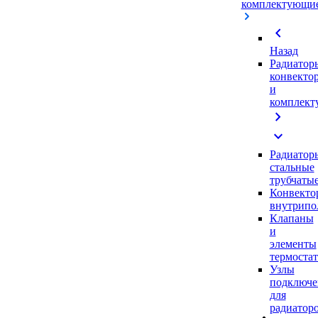
комплектующи
chevron_left
Назад
Радиатор
конвекто
и
комплек
chevron_right
expand_more
Радиатор
стальные
трубчаты
Конвекто
внутрипо
Клапаны
и
элементы
термоста
Узлы
подключе
для
радиатор