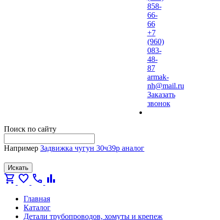
858-
66-
66
+7
(960)
083-
48-
87
armak-
nh@mail.ru
Заказать
звонок
Поиск по сайту
Например
Задвижка чугун 30ч39р аналог
Искать
shopping_cart
favorite
call
bar_chart
Главная
Каталог
Детали трубопроводов, хомуты и крепеж