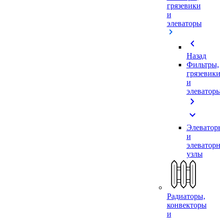
грязевики
и
элеваторы
chevron_left
Назад
Фильтры,
грязевик
и
элеватор
chevron_right
expand_more
Элеватор
и
элеватор
узлы
Радиаторы,
конвекторы
и