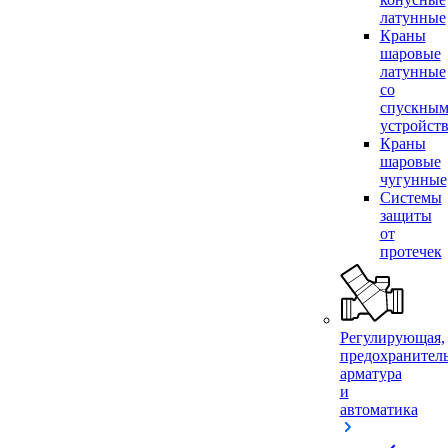
латунные
Краны
шаровые
латунные
со
спускны
устройст
Краны
шаровые
чугунные
Системы
защиты
от
протечек
Регулирующая,
предохранител
арматура
и
автоматика