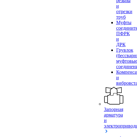
резьбы
и
отрезки
труб
Муфты
соединит
ПФРК
и
ДРК
Грувлок
(бессвар
муфтовы
соединен
Компенса
и
вибровст
Запорная
арматура
и
электропривод