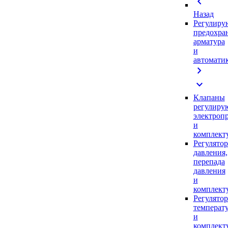
chevron_left
Назад
Регулиру
предохра
арматура
и
автомати
chevron_right
expand_more
Клапаны
регулиру
электроп
и
комплек
Регулято
давления,
перепада
давления
и
комплек
Регулято
температ
и
комплек