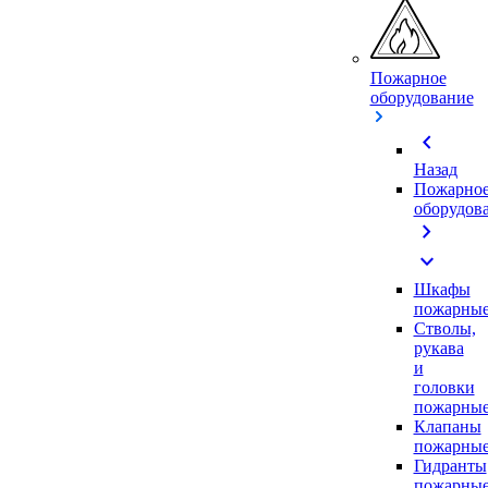
Пожарное
оборудование
chevron_left
Назад
Пожарно
оборудов
chevron_right
expand_more
Шкафы
пожарны
Стволы,
рукава
и
головки
пожарны
Клапаны
пожарны
Гидранты
пожарны