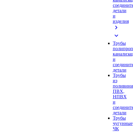
соединит
детали
и
изделия
chevron_right
expand_more
Трубы
полипроп
канализа
и
соединит
детали
Трубы
из
поливини
ПВХ,
НПВХ
и
соединит
детали
Трубы
чугунные
ЧК