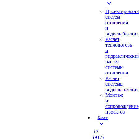
expand_more
Проектировани
систем
отопления
и
водоснабжения
Расчет
теплопотерь
и
гидравлически
расчет
системы
отопления
Расчет
системы
водоснабжения
Монтаж
и
сопровождение
проектов
Казань
expand_more
+7
(917)