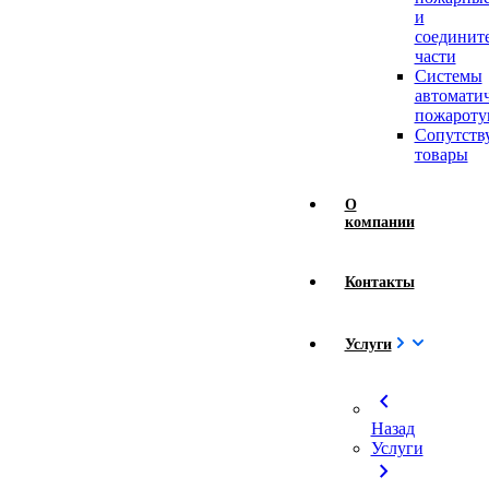
и
соединит
части
Системы
автомати
пожароту
Сопутст
товары
О
компании
Контакты
Услуги
chevron_left
Назад
Услуги
chevron_right