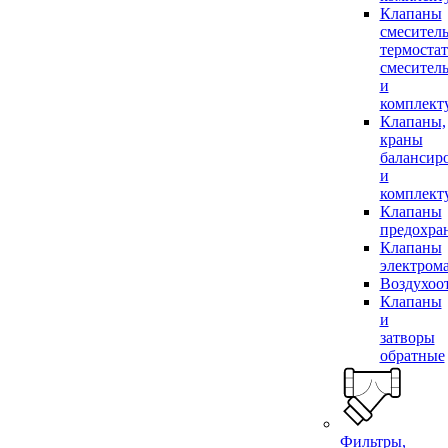
Клапаны
смесител
термоста
смесител
и
комплек
Клапаны,
краны
балансир
и
комплек
Клапаны
предохра
Клапаны
электром
Воздухоо
Клапаны
и
затворы
обратные
Фильтры,