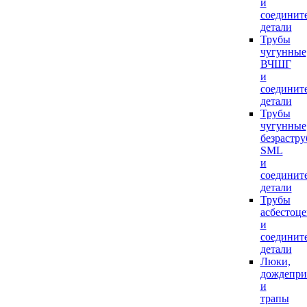
и
соединит
детали
Трубы
чугунные
ВЧШГ
и
соединит
детали
Трубы
чугунные
безрастр
SML
и
соединит
детали
Трубы
асбестоц
и
соединит
детали
Люки,
дождепр
и
трапы