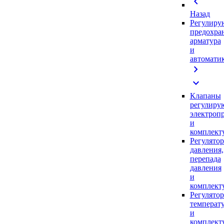
chevron_left
Назад
Регулиру
предохра
арматура
и
автомати
chevron_right
expand_more
Клапаны
регулиру
электроп
и
комплек
Регулято
давления,
перепада
давления
и
комплек
Регулято
температ
и
комплек