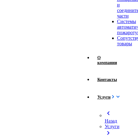
и
соединит
части
Системы
автомати
пожароту
Сопутст
товары
О
компании
Контакты
Услуги
chevron_left
Назад
Услуги
chevron_right