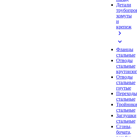
Детали
трубопро
хомуты
и
крепеж
chevron_right
expand_more
Фланцы
стальные
Отводы
стальные
крутоизо
Отводы
стальные
гнутые
Переходы
стальные
Тройник
стальные
Заглушки
стальные
Сгоны,
бочата,