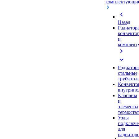
комплектующи
chevron_left
Назад
Радиатор
конвекто
и
комплек
chevron_right
expand_more
Радиатор
стальные
трубчаты
Конвекто
внутрипо
Клапаны
и
элементы
термоста
Узлы
подключе
для
радиатор