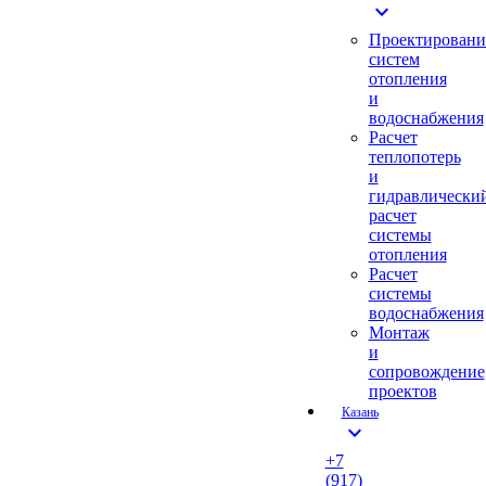
expand_more
Проектировани
систем
отопления
и
водоснабжения
Расчет
теплопотерь
и
гидравлически
расчет
системы
отопления
Расчет
системы
водоснабжения
Монтаж
и
сопровождение
проектов
Казань
expand_more
+7
(917)