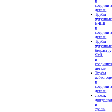
и
соединит
детали
Трубы
чугунные
ВЧШГ
и
соединит
детали
Трубы
чугунные
безрастр
SML
и
соединит
детали
Трубы
асбестоц
и
соединит
детали
Люки,
дождепр
и
трапы