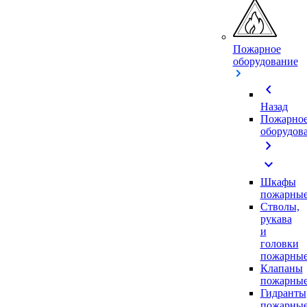
Пожарное
оборудование
chevron_left
Назад
Пожарно
оборудов
chevron_right
expand_more
Шкафы
пожарны
Стволы,
рукава
и
головки
пожарны
Клапаны
пожарны
Гидранты
пожарны