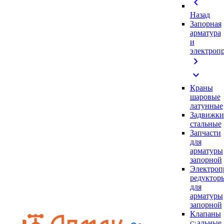
chevron_left
Назад
Запорная
арматура
и
электроп
chevron_right
expand_more
Краны
шаровые
латунные
Задвижки
стальные
Запчасти
для
арматуры
запорной
Электроп
редуктор
для
арматуры
запорной
Клапаны
стальные