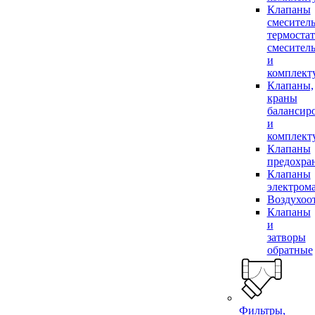
Клапаны
смесител
термоста
смесител
и
комплек
Клапаны,
краны
балансир
и
комплек
Клапаны
предохра
Клапаны
электром
Воздухоо
Клапаны
и
затворы
обратные
Фильтры,