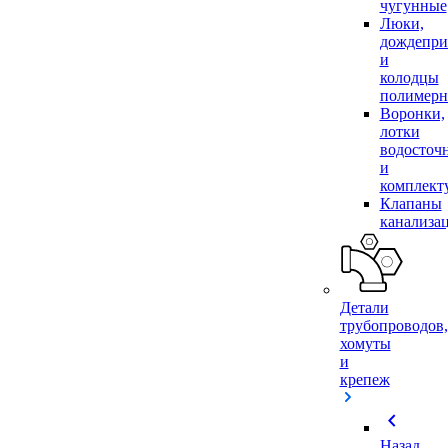
чугунные
Люки,
дождепр
и
колодцы
полимер
Воронки,
лотки
водосточ
и
комплек
Клапаны
канализа
Детали
трубопроводов,
хомуты
и
крепеж
chevron_left
Назад