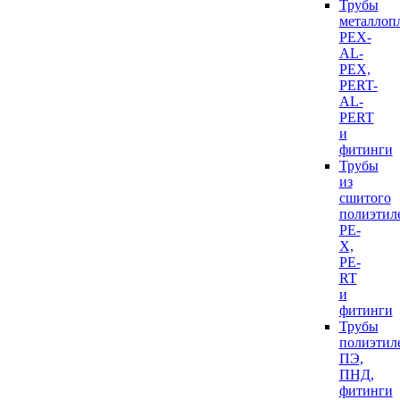
Трубы
металлоп
PEX-
AL-
PEX,
PERT-
AL-
PERT
и
фитинги
Трубы
из
сшитого
полиэтил
PE-
X,
PE-
RT
и
фитинги
Трубы
полиэтил
ПЭ,
ПНД,
фитинги