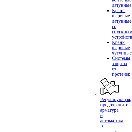
латунные
Краны
шаровые
латунные
со
спускны
устройст
Краны
шаровые
чугунные
Системы
защиты
от
протечек
Регулирующая,
предохранител
арматура
и
автоматика