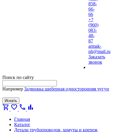
858-
66-
66
+7
(960)
083-
48-
87
armak-
nh@mail.ru
Заказать
звонок
Поиск по сайту
Например
Задвижка шиберная односторонняя чугун
Искать
shopping_cart
favorite
call
bar_chart
Главная
Каталог
Детали трубопроводов, хомуты и крепеж