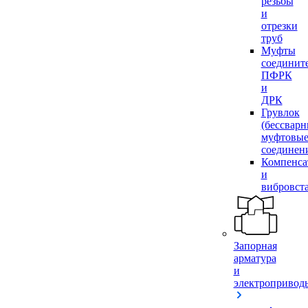
резьбы
и
отрезки
труб
Муфты
соединит
ПФРК
и
ДРК
Грувлок
(бессвар
муфтовы
соединен
Компенса
и
вибровст
Запорная
арматура
и
электропривод