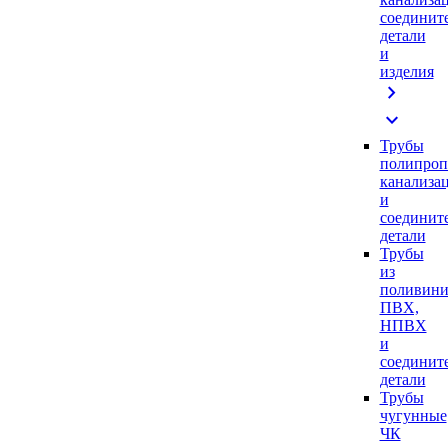
соединит
детали
и
изделия
chevron_right
expand_more
Трубы
полипроп
канализа
и
соединит
детали
Трубы
из
поливини
ПВХ,
НПВХ
и
соединит
детали
Трубы
чугунные
ЧК