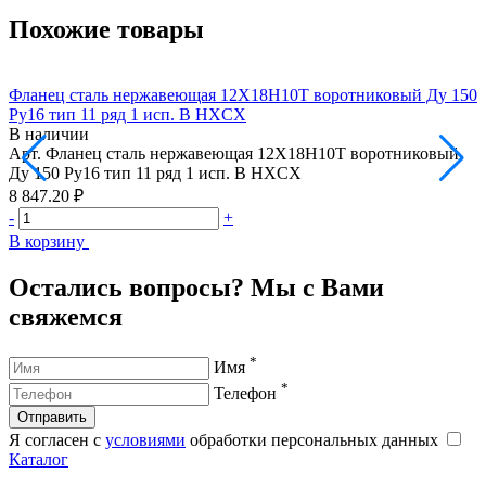
Похожие товары
Фланец сталь нержавеющая 12Х18Н10Т воротниковый Ду 150
Ф
Ру16 тип 11 ряд 1 исп. B HXCX
Р
В наличии
Арт.
Фланец сталь нержавеющая 12Х18Н10Т воротниковый
А
Ду 150 Ру16 тип 11 ряд 1 исп. B HXCX
Д
8 847.20 ₽
1
-
+
-
В корзину
В
Остались вопросы? Мы с Вами
свяжемся
*
Имя
*
Телефон
Отправить
Я согласен с
условиями
обработки персональных данных
Каталог