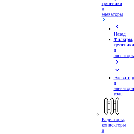
грязевики
и
элеваторы
chevron_left
Назад
Фильтры,
грязевик
и
элеватор
chevron_right
expand_more
Элеватор
и
элеватор
узлы
Радиаторы,
конвекторы
и