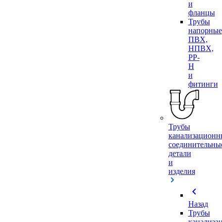
и
фланцы
Трубы
напорные
ПВХ,
НПВХ,
PP-
H
и
фитинги
Трубы
канализационн
соединительны
детали
и
изделия
chevron_left
Назад
Трубы
канализа