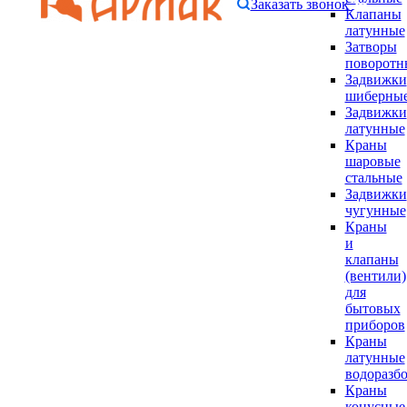
Заказать звонок
Клапаны
латунные
Затворы
поворотн
Задвижки
шиберны
Задвижки
латунные
Краны
шаровые
стальные
Задвижки
чугунные
Краны
и
клапаны
(вентили)
для
бытовых
приборов
Краны
латунные
водоразб
Краны
конусные