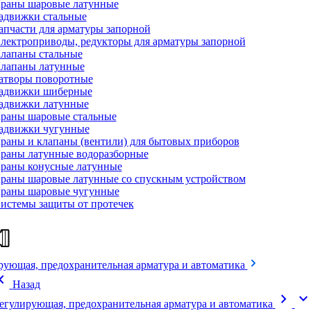
раны шаровые латунные
адвижки стальные
апчасти для арматуры запорной
лектроприводы, редукторы для арматуры запорной
лапаны стальные
лапаны латунные
атворы поворотные
адвижки шиберные
адвижки латунные
раны шаровые стальные
адвижки чугунные
раны и клапаны (вентили) для бытовых приборов
раны латунные водоразборные
раны конусные латунные
раны шаровые латунные со спускным устройством
раны шаровые чугунные
истемы защиты от протечек
рующая, предохранительная арматура и автоматика
on_left
Назад
chevron_right
expand_mor
егулирующая, предохранительная арматура и автоматика