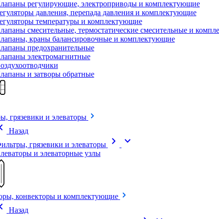
лапаны регулирующие, электроприводы и комплектующие
егуляторы давления, перепада давления и комплектующие
егуляторы температуры и комплектующие
лапаны смесительные, термостатические смесительные и комп
лапаны, краны балансировочные и комплектующие
лапаны предохранительные
лапаны электромагнитные
оздухоотводчики
лапаны и затворы обратные
ы, грязевики и элеваторы
on_left
Назад
chevron_right
expand_more
ильтры, грязевики и элеваторы
леваторы и элеваторные узлы
оры, конвекторы и комплектующие
on_left
Назад