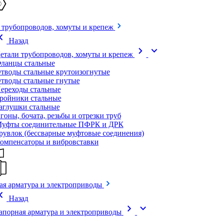
 трубопроводов, хомуты и крепеж
on_left
Назад
chevron_right
expand_more
етали трубопроводов, хомуты и крепеж
ланцы стальные
тводы стальные крутоизогнутые
тводы стальные гнутые
ереходы стальные
ройники стальные
аглушки стальные
гоны, бочата, резьбы и отрезки труб
уфты соединительные ПФРК и ДРК
рувлок (бессварные муфтовые соединения)
омпенсаторы и вибровставки
ая арматура и электроприводы
on_left
Назад
chevron_right
expand_more
апорная арматура и электроприводы