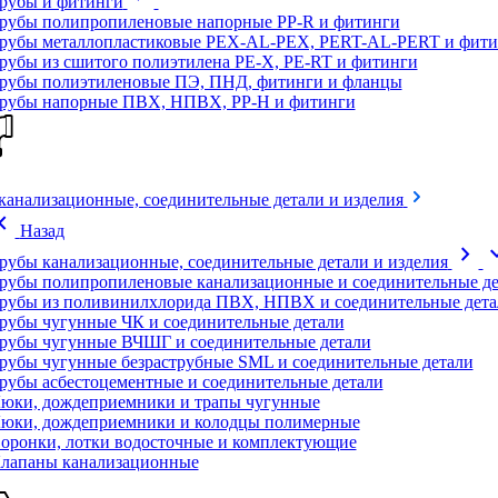
рубы и фитинги
рубы полипропиленовые напорные PP-R и фитинги
рубы металлопластиковые PEX-AL-PEX, PERT-AL-PERT и фити
рубы из сшитого полиэтилена PE-X, PE-RT и фитинги
рубы полиэтиленовые ПЭ, ПНД, фитинги и фланцы
рубы напорные ПВХ, НПВХ, PP-H и фитинги
канализационные, соединительные детали и изделия
on_left
Назад
chevron_right
expand
рубы канализационные, соединительные детали и изделия
рубы полипропиленовые канализационные и соединительные де
рубы из поливинилхлорида ПВХ, НПВХ и соединительные дета
рубы чугунные ЧК и соединительные детали
рубы чугунные ВЧШГ и соединительные детали
рубы чугунные безраструбные SML и соединительные детали
рубы асбестоцементные и соединительные детали
юки, дождеприемники и трапы чугунные
юки, дождеприемники и колодцы полимерные
оронки, лотки водосточные и комплектующие
лапаны канализационные