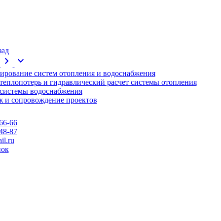
зад
chevron_right
expand_more
ирование систем отопления и водоснабжения
 теплопотерь и гидравлический расчет системы отопления
 системы водоснабжения
 и сопровождение проектов
66-66
48-87
l.ru
нок