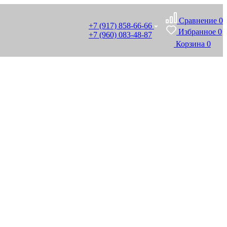
Сравнение
0
+7 (917) 858-66-66
Избранное
0
+7 (960) 083-48-87
Корзина
0