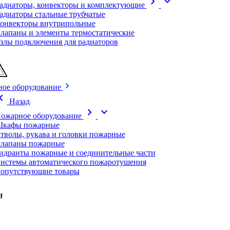
chevron_right
expand_more
адиаторы, конвекторы и комплектующие
адиаторы стальные трубчатые
онвекторы внутрипольные
лапаны и элементы термостатические
злы подключения для радиаторов
ое оборудование
on_left
Назад
chevron_right
expand_more
ожарное оборудование
кафы пожарные
тволы, рукава и головки пожарные
лапаны пожарные
идранты пожарные и соединительные части
истемы автоматического пожаротушения
опутствующие товары
и