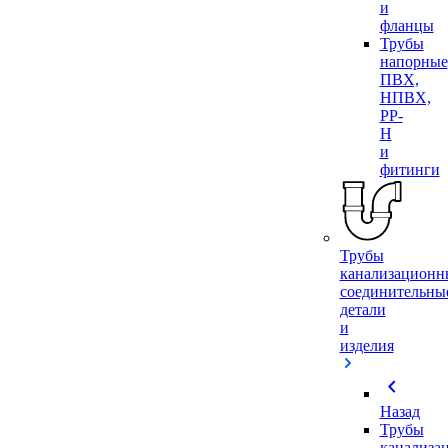
и
фланцы
Трубы
напорные
ПВХ,
НПВХ,
PP-
H
и
фитинги
Трубы
канализационн
соединительны
детали
и
изделия
chevron_left
Назад
Трубы
канализа