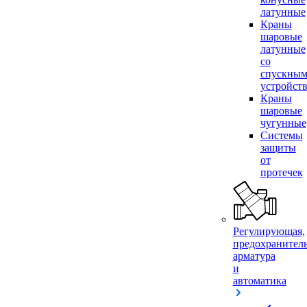
латунные
Краны
шаровые
латунные
со
спускны
устройст
Краны
шаровые
чугунные
Системы
защиты
от
протечек
Регулирующая,
предохранител
арматура
и
автоматика