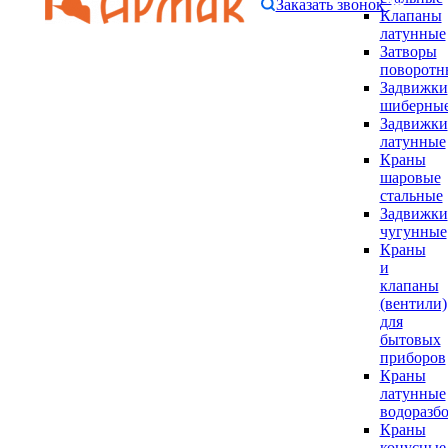
Заказать звонок
Клапаны
латунные
Затворы
поворотн
Задвижки
шиберны
Задвижки
латунные
Краны
шаровые
стальные
Задвижки
чугунные
Краны
и
клапаны
(вентили)
для
бытовых
приборов
Краны
латунные
водоразб
Краны
конусные