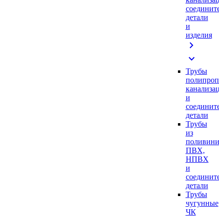
соединит
детали
и
изделия
chevron_right
expand_more
Трубы
полипроп
канализа
и
соединит
детали
Трубы
из
поливини
ПВХ,
НПВХ
и
соединит
детали
Трубы
чугунные
ЧК