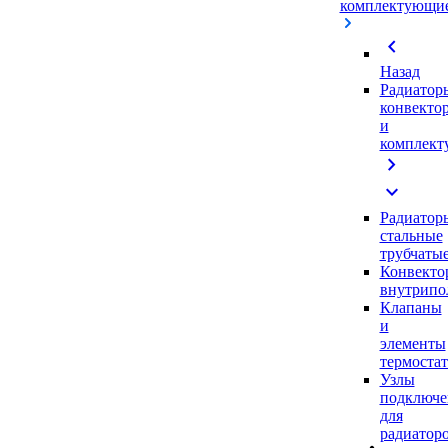
комплектующи
chevron_left
Назад
Радиатор
конвекто
и
комплек
chevron_right
expand_more
Радиатор
стальные
трубчаты
Конвекто
внутрипо
Клапаны
и
элементы
термоста
Узлы
подключе
для
радиатор