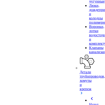
чугунные
Люки,
дождепр
и
колодцы
полимер
Воронки,
лотки
водосточ
и
комплек
Клапаны
канализа
Детали
трубопроводов,
хомуты
и
крепеж
chevron_left
Назад