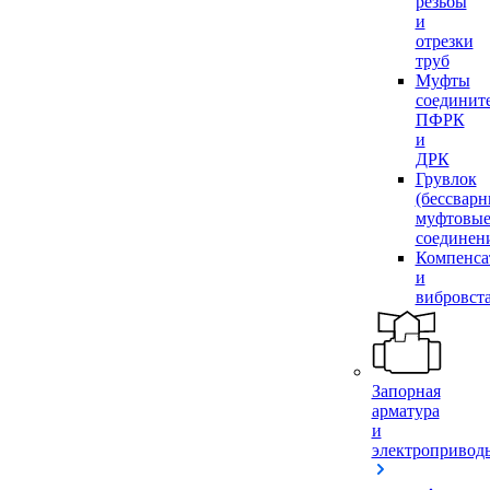
резьбы
и
отрезки
труб
Муфты
соединит
ПФРК
и
ДРК
Грувлок
(бессвар
муфтовы
соединен
Компенса
и
вибровст
Запорная
арматура
и
электропривод