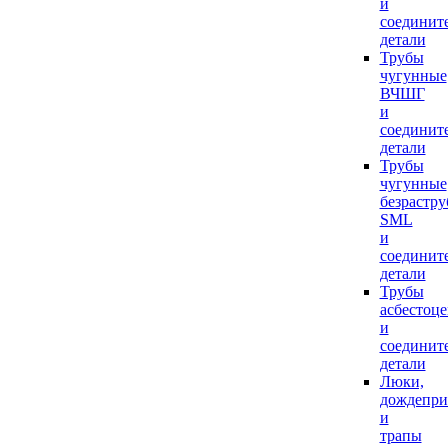
и
соединит
детали
Трубы
чугунные
ВЧШГ
и
соединит
детали
Трубы
чугунные
безрастр
SML
и
соединит
детали
Трубы
асбестоц
и
соединит
детали
Люки,
дождепр
и
трапы