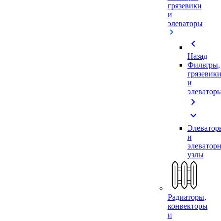
грязевики
и
элеваторы
chevron_left
Назад
Фильтры,
грязевик
и
элеватор
chevron_right
expand_more
Элеватор
и
элеватор
узлы
Радиаторы,
конвекторы
и