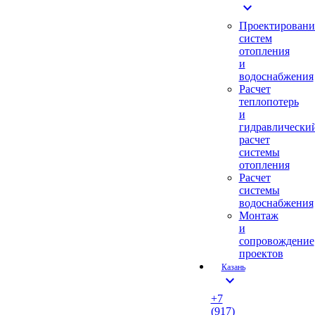
expand_more
Проектировани
систем
отопления
и
водоснабжения
Расчет
теплопотерь
и
гидравлически
расчет
системы
отопления
Расчет
системы
водоснабжения
Монтаж
и
сопровождение
проектов
Казань
expand_more
+7
(917)