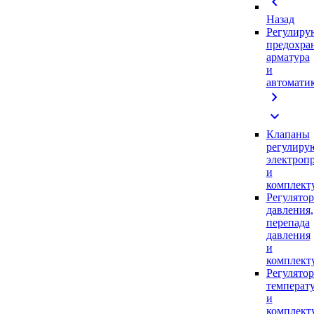
chevron_left
Назад
Регулиру
предохра
арматура
и
автомати
chevron_right
expand_more
Клапаны
регулиру
электроп
и
комплек
Регулято
давления,
перепада
давления
и
комплек
Регулято
температ
и
комплек