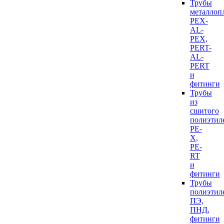
Трубы
металлоп
PEX-
AL-
PEX,
PERT-
AL-
PERT
и
фитинги
Трубы
из
сшитого
полиэтил
PE-
X,
PE-
RT
и
фитинги
Трубы
полиэтил
ПЭ,
ПНД,
фитинги