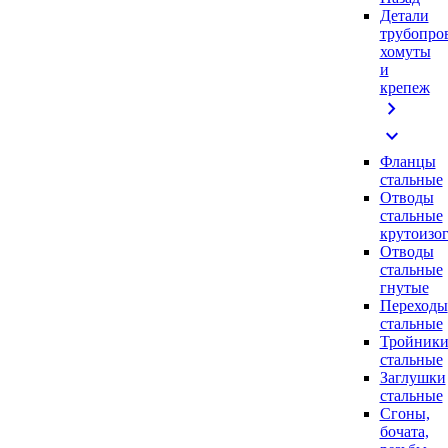
Детали
трубопро
хомуты
и
крепеж
chevron_right
expand_more
Фланцы
стальные
Отводы
стальные
крутоизо
Отводы
стальные
гнутые
Переходы
стальные
Тройник
стальные
Заглушки
стальные
Сгоны,
бочата,