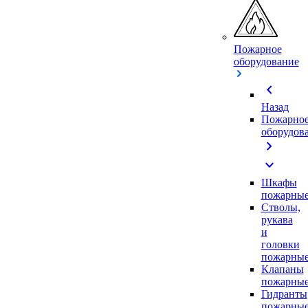
Пожарное
оборудование
chevron_left
Назад
Пожарно
оборудов
chevron_right
expand_more
Шкафы
пожарны
Стволы,
рукава
и
головки
пожарны
Клапаны
пожарны
Гидранты
пожарны