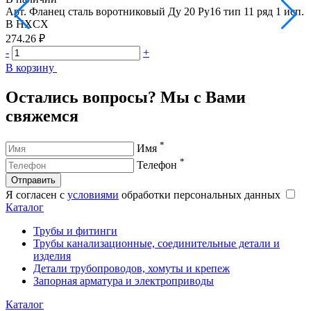
Арт.
Фланец сталь воротниковый Ду 20 Ру16 тип 11 ряд 1 исп.
А
B HXCX
274.26 ₽
3
-
+
-
В корзину
В
Остались вопросы? Мы с Вами
свяжемся
*
Имя
*
Телефон
Отправить
Я согласен с
условиями
обработки персональных данных
Каталог
Трубы и фитинги
Трубы канализационные, соединительные детали и
изделия
Детали трубопроводов, хомуты и крепеж
Запорная арматура и электроприводы
Каталог