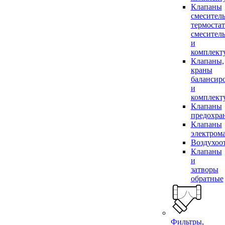
Клапаны
смесител
термоста
смесител
и
комплек
Клапаны,
краны
балансир
и
комплек
Клапаны
предохра
Клапаны
электром
Воздухоо
Клапаны
и
затворы
обратные
Фильтры,