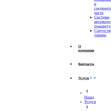
и
соединит
части
Системы
автомати
пожароту
Сопутст
товары
О
компании
Контакты
Услуги
chevron_left
Назад
Услуги
chevron_right