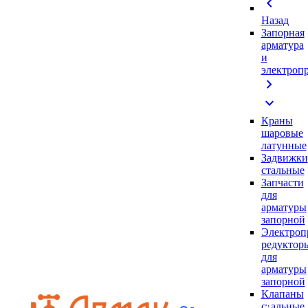
chevron_left
Назад
Запорная
арматура
и
электроп
chevron_right
expand_more
Краны
шаровые
латунные
Задвижки
стальные
Запчасти
для
арматуры
запорной
Электроп
редуктор
для
арматуры
запорной
Клапаны
стальные