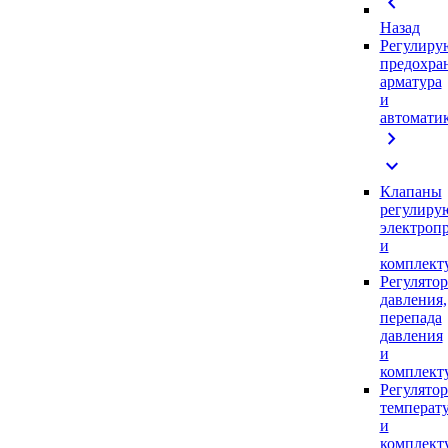
chevron_left
Назад
Регулиру
предохра
арматура
и
автомати
chevron_right
expand_more
Клапаны
регулиру
электроп
и
комплек
Регулято
давления,
перепада
давления
и
комплек
Регулято
температ
и
комплек