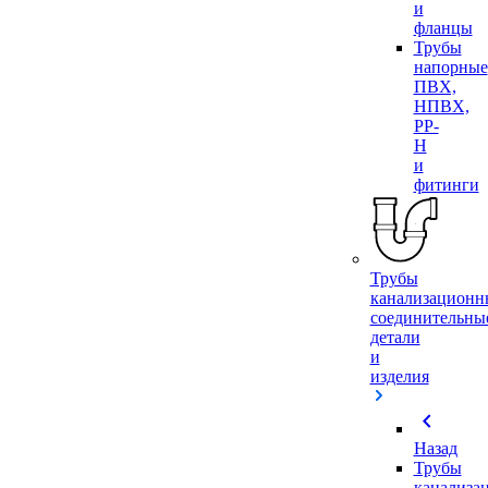
и
фланцы
Трубы
напорные
ПВХ,
НПВХ,
PP-
H
и
фитинги
Трубы
канализационн
соединительны
детали
и
изделия
chevron_left
Назад
Трубы
канализа