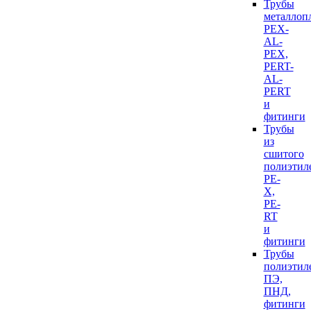
Трубы
металлоп
PEX-
AL-
PEX,
PERT-
AL-
PERT
и
фитинги
Трубы
из
сшитого
полиэтил
PE-
X,
PE-
RT
и
фитинги
Трубы
полиэтил
ПЭ,
ПНД,
фитинги