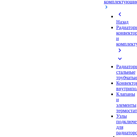
комплектующи
chevron_left
Назад
Радиатор
конвекто
и
комплек
chevron_right
expand_more
Радиатор
стальные
трубчаты
Конвекто
внутрипо
Клапаны
и
элементы
термоста
Узлы
подключе
для
радиатор