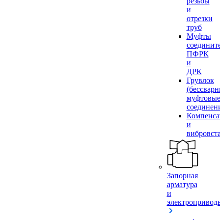
резьбы
и
отрезки
труб
Муфты
соединит
ПФРК
и
ДРК
Грувлок
(бессвар
муфтовы
соединен
Компенса
и
вибровст
Запорная
арматура
и
электропривод