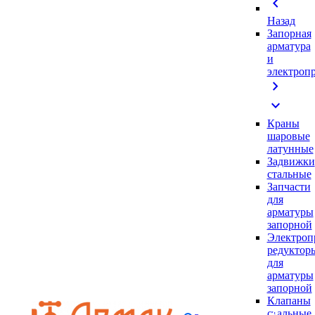
chevron_left
Назад
Запорная
арматура
и
электроп
chevron_right
expand_more
Краны
шаровые
латунные
Задвижки
стальные
Запчасти
для
арматуры
запорной
Электроп
редуктор
для
арматуры
запорной
Клапаны
стальные