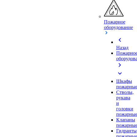
Пожарное
оборудование
chevron_left
Назад
Пожарно
оборудов
chevron_right
expand_more
Шкафы
пожарны
Стволы,
рукава
и
головки
пожарны
Клапаны
пожарны
Гидранты
пожарны