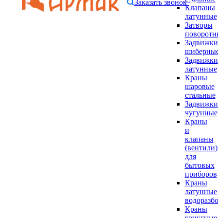
Заказать звонок
Клапаны
латунные
Затворы
поворотн
Задвижки
шиберны
Задвижки
латунные
Краны
шаровые
стальные
Задвижки
чугунные
Краны
и
клапаны
(вентили)
для
бытовых
приборов
Краны
латунные
водоразб
Краны
конусные