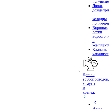
чугунные
Люки,
дождепр
и
колодцы
полимер
Воронки,
лотки
водосточ
и
комплек
Клапаны
канализа
Детали
трубопроводов,
хомуты
и
крепеж
chevron_left
Назад