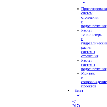
expand_more
Проектировани
систем
отопления
и
водоснабжения
Расчет
теплопотерь
и
гидравлически
расчет
системы
отопления
Расчет
системы
водоснабжения
Монтаж
и
сопровождение
проектов
Казань
expand_more
+7
(917)