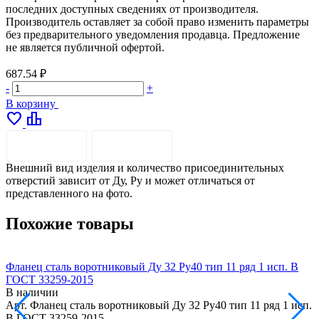
последних доступных сведениях от производителя.
Производитель оставляет за собой право изменить параметры
без предварительного уведомления продавца. Предложение
не является публичной офертой.
687.54 ₽
-
+
В корзину
favorite
leaderboard
ОПИСАНИЕ
ДОСТАВКА
Внешний вид изделия и количество присоединительных
отверстий зависит от Ду, Ру и может отличаться от
представленного на фото.
Похожие товары
Фланец сталь воротниковый Ду 32 Ру40 тип 11 ряд 1 исп. B
Ф
ГОСТ 33259-2015
В наличии
Арт.
Фланец сталь воротниковый Ду 32 Ру40 тип 11 ряд 1 исп.
А
B ГОСТ 33259-2015