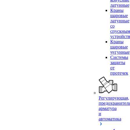
латунные
Краны
шаровые
латунные
со
спускны
устройст
Краны
шаровые
чугунные
Системы
защиты
от
протечек
Регулирующая,
предохранител
арматура
и
автоматика