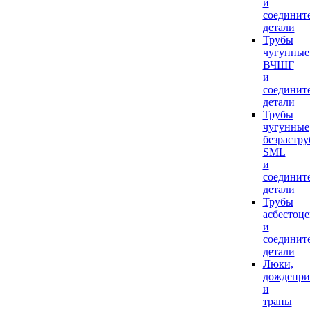
и
соединит
детали
Трубы
чугунные
ВЧШГ
и
соединит
детали
Трубы
чугунные
безрастр
SML
и
соединит
детали
Трубы
асбестоц
и
соединит
детали
Люки,
дождепр
и
трапы