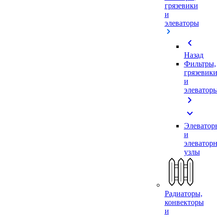
грязевики
и
элеваторы
chevron_left
Назад
Фильтры,
грязевик
и
элеватор
chevron_right
expand_more
Элеватор
и
элеватор
узлы
Радиаторы,
конвекторы
и