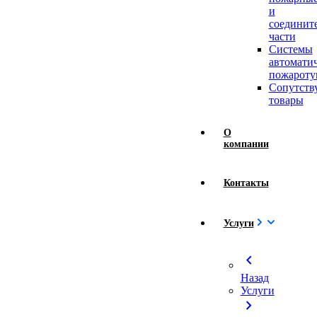
и
соединит
части
Системы
автомати
пожароту
Сопутст
товары
О
компании
Контакты
Услуги
chevron_left
Назад
Услуги
chevron_right