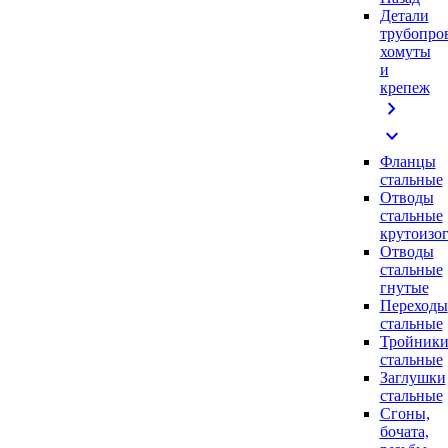
Детали
трубопро
хомуты
и
крепеж
chevron_right
expand_more
Фланцы
стальные
Отводы
стальные
крутоизо
Отводы
стальные
гнутые
Переходы
стальные
Тройник
стальные
Заглушки
стальные
Сгоны,
бочата,