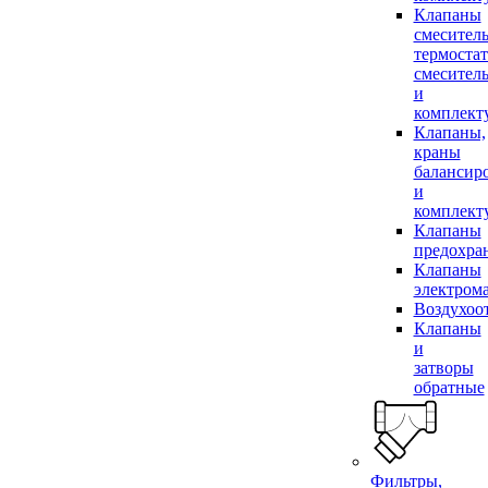
Клапаны
смесител
термоста
смесител
и
комплек
Клапаны,
краны
балансир
и
комплек
Клапаны
предохра
Клапаны
электром
Воздухоо
Клапаны
и
затворы
обратные
Фильтры,