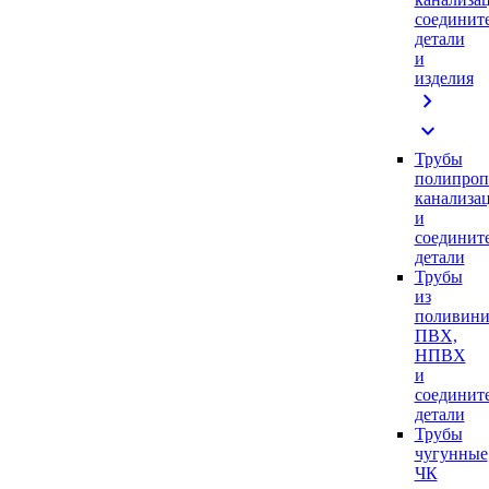
соединит
детали
и
изделия
chevron_right
expand_more
Трубы
полипроп
канализа
и
соединит
детали
Трубы
из
поливини
ПВХ,
НПВХ
и
соединит
детали
Трубы
чугунные
ЧК