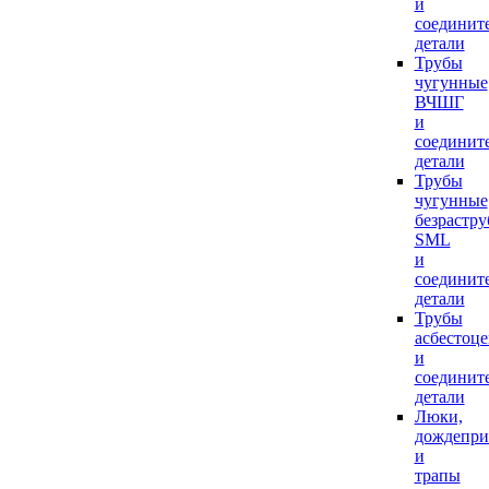
и
соединит
детали
Трубы
чугунные
ВЧШГ
и
соединит
детали
Трубы
чугунные
безрастр
SML
и
соединит
детали
Трубы
асбестоц
и
соединит
детали
Люки,
дождепр
и
трапы