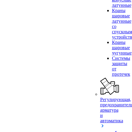
латунные
Краны
шаровые
латунные
со
спускны
устройст
Краны
шаровые
чугунные
Системы
защиты
от
протечек
Регулирующая,
предохранител
арматура
и
автоматика