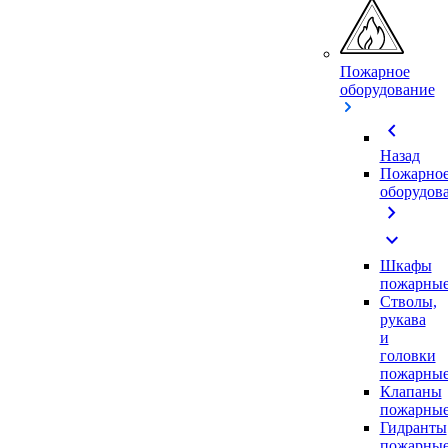
Пожарное
оборудование
chevron_left
Назад
Пожарно
оборудов
chevron_right
expand_more
Шкафы
пожарны
Стволы,
рукава
и
головки
пожарны
Клапаны
пожарны
Гидранты
пожарны