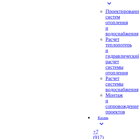
expand_more
Проектировани
систем
отопления
и
водоснабжения
Расчет
теплопотерь
и
гидравлически
расчет
системы
отопления
Расчет
системы
водоснабжения
Монтаж
и
сопровождение
проектов
Казань
expand_more
+7
(917)