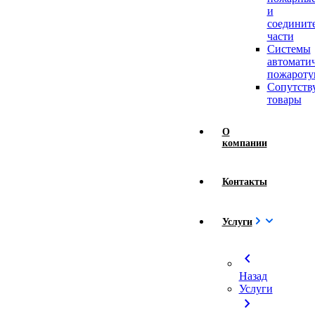
и
соединит
части
Системы
автомати
пожароту
Сопутст
товары
О
компании
Контакты
Услуги
chevron_left
Назад
Услуги
chevron_right