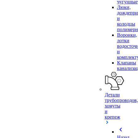
чугунные
Люки,
дождепр
и
колодцы
полимер
Воронки,
лотки
водосточ
и
комплек
Клапаны
канализа
Детали
трубопроводов,
хомуты
и
крепеж
chevron_left
Назад