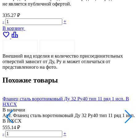
не является публичной офертой.
335.27 ₽
-
+
В корзину
favorite
leaderboard
ОПИСАНИЕ
ДОСТАВКА
Внешний вид изделия и количество присоединительных
отверстий зависит от Ду, Ру и может отличаться от
представленного на фото.
Похожие товары
Фланец сталь воротниковый Ду 32 Ру40 тип 11 ряд 1 исп. B
Ф
HXCX
В наличии
Арт.
Фланец сталь воротниковый Ду 32 Ру40 тип 11 ряд 1 исп.
А
B HXCX
555.14 ₽
6
-
+
-