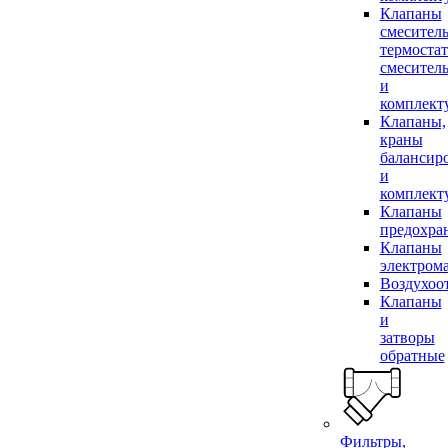
Клапаны
смесител
термоста
смесител
и
комплек
Клапаны,
краны
балансир
и
комплек
Клапаны
предохра
Клапаны
электром
Воздухоо
Клапаны
и
затворы
обратные
Фильтры,