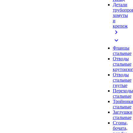
Детали
трубопро
хомуты
и
крепеж
chevron_right
expand_more
Фланцы
стальные
Отводы
стальные
крутоизо
Отводы
стальные
гнутые
Переходы
стальные
Тройник
стальные
Заглушки
стальные
Сгоны,
бочата,