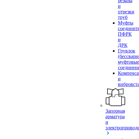
резьбы
и
отрезки
труб
Муфты
соединит
ПФРК
и
ДРК
Грувлок
(бессвар
муфтовы
соединен
Компенса
и
вибровст
Запорная
арматура
и
электропривод