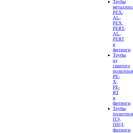
Трубы
металлоп
PEX-
AL-
PEX,
PERT-
AL-
PERT
и
фитинги
Трубы
из
сшитого
полиэтил
PE-
X,
PE-
RT
и
фитинги
Трубы
полиэтил
ПЭ,
ПНД,
фитинги