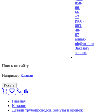
858-
66-
66
+7
(960)
083-
48-
87
armak-
nh@mail.ru
Заказать
звонок
Поиск по сайту
Например
Клапан
Искать
shopping_cart
favorite
call
bar_chart
Главная
Каталог
Детали трубопроводов, хомуты и крепеж