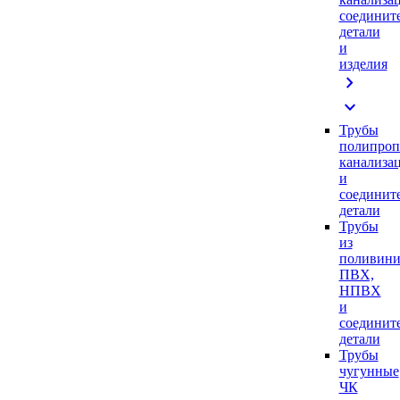
соединит
детали
и
изделия
chevron_right
expand_more
Трубы
полипроп
канализа
и
соединит
детали
Трубы
из
поливини
ПВХ,
НПВХ
и
соединит
детали
Трубы
чугунные
ЧК