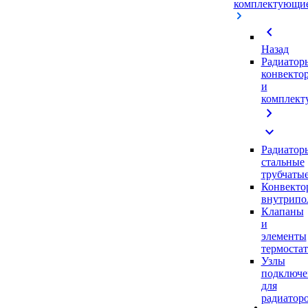
комплектующи
chevron_left
Назад
Радиатор
конвекто
и
комплек
chevron_right
expand_more
Радиатор
стальные
трубчаты
Конвекто
внутрипо
Клапаны
и
элементы
термоста
Узлы
подключе
для
радиатор