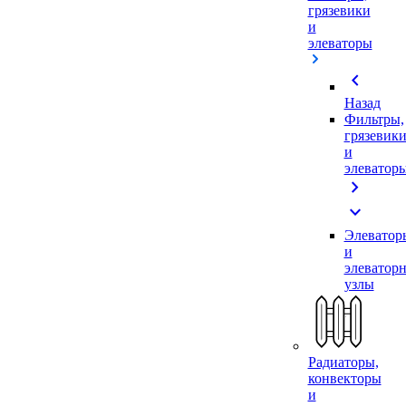
грязевики
и
элеваторы
chevron_left
Назад
Фильтры,
грязевик
и
элеватор
chevron_right
expand_more
Элеватор
и
элеватор
узлы
Радиаторы,
конвекторы
и