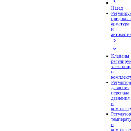
chevron_left
Назад
Регулиру
предохра
арматура
и
автомати
chevron_right
expand_more
Клапаны
регулиру
электроп
и
комплек
Регулято
давления,
перепада
давления
и
комплек
Регулято
температ
и
комплек