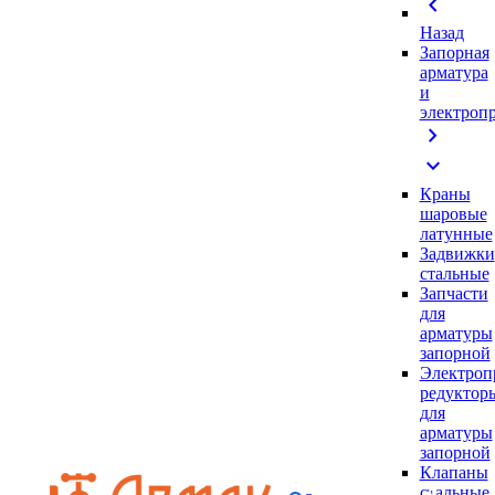
chevron_left
Назад
Запорная
арматура
и
электроп
chevron_right
expand_more
Краны
шаровые
латунные
Задвижки
стальные
Запчасти
для
арматуры
запорной
Электроп
редуктор
для
арматуры
запорной
Клапаны
стальные