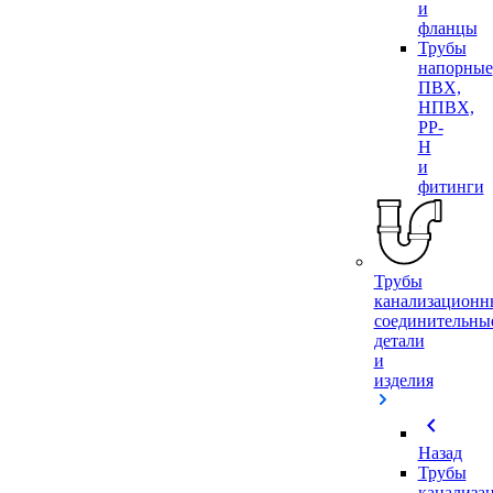
и
фланцы
Трубы
напорные
ПВХ,
НПВХ,
PP-
H
и
фитинги
Трубы
канализационн
соединительны
детали
и
изделия
chevron_left
Назад
Трубы
канализа