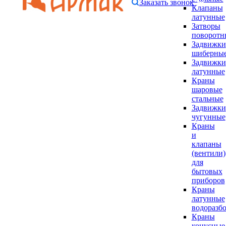
Заказать звонок
Клапаны
латунные
Затворы
поворотн
Задвижки
шиберны
Задвижки
латунные
Краны
шаровые
стальные
Задвижки
чугунные
Краны
и
клапаны
(вентили)
для
бытовых
приборов
Краны
латунные
водоразб
Краны
конусные