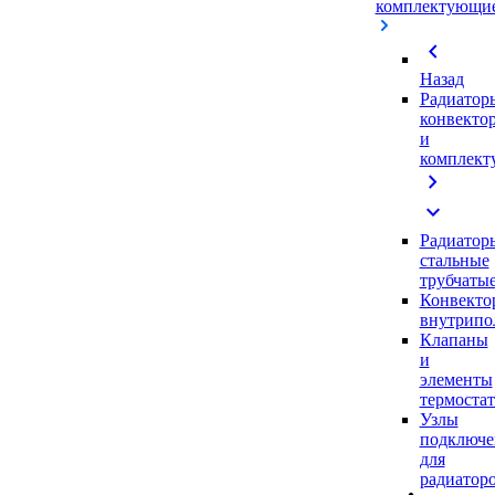
комплектующи
chevron_left
Назад
Радиатор
конвекто
и
комплек
chevron_right
expand_more
Радиатор
стальные
трубчаты
Конвекто
внутрипо
Клапаны
и
элементы
термоста
Узлы
подключе
для
радиатор