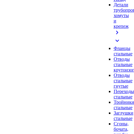
Детали
трубопро
хомуты
и
крепеж
chevron_right
expand_more
Фланцы
стальные
Отводы
стальные
крутоизо
Отводы
стальные
гнутые
Переходы
стальные
Тройник
стальные
Заглушки
стальные
Сгоны,
бочата,