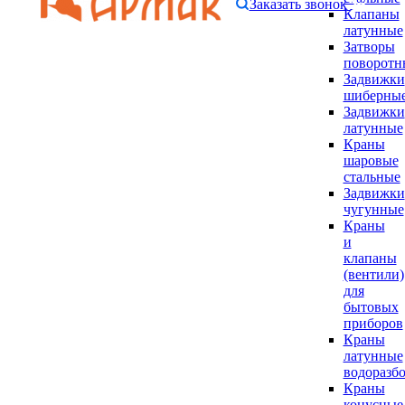
Заказать звонок
Клапаны
латунные
Затворы
поворотн
Задвижки
шиберны
Задвижки
латунные
Краны
шаровые
стальные
Задвижки
чугунные
Краны
и
клапаны
(вентили)
для
бытовых
приборов
Краны
латунные
водоразб
Краны
конусные