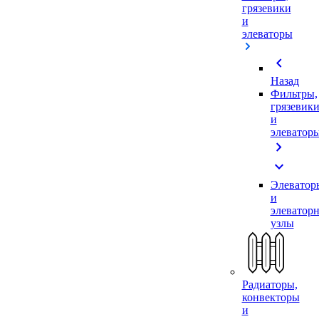
грязевики
и
элеваторы
chevron_left
Назад
Фильтры,
грязевик
и
элеватор
chevron_right
expand_more
Элеватор
и
элеватор
узлы
Радиаторы,
конвекторы
и