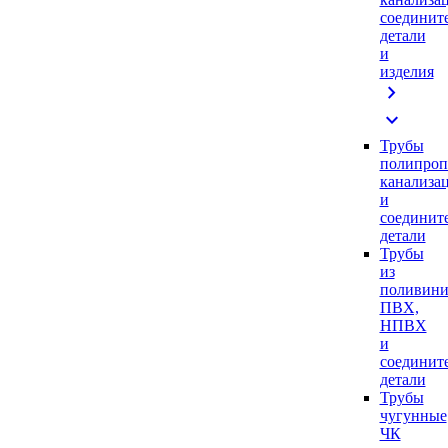
соединит
детали
и
изделия
chevron_right
expand_more
Трубы
полипроп
канализа
и
соединит
детали
Трубы
из
поливини
ПВХ,
НПВХ
и
соединит
детали
Трубы
чугунные
ЧК