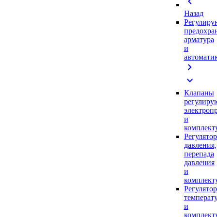
chevron_left
Назад
Регулиру
предохра
арматура
и
автомати
chevron_right
expand_more
Клапаны
регулиру
электроп
и
комплек
Регулято
давления,
перепада
давления
и
комплек
Регулято
температ
и
комплек