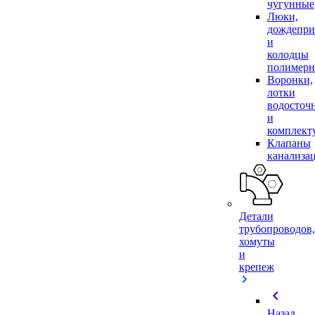
чугунные
Люки,
дождепр
и
колодцы
полимер
Воронки,
лотки
водосточ
и
комплек
Клапаны
канализа
Детали
трубопроводов,
хомуты
и
крепеж
chevron_left
Назад