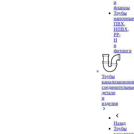
и
фланцы
Трубы
напорные
ПВХ,
НПВХ,
PP-
H
и
фитинги
Трубы
канализационн
соединительны
детали
и
изделия
chevron_left
Назад
Трубы
канализа