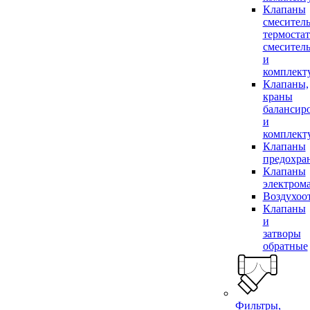
Клапаны
смесител
термоста
смесител
и
комплек
Клапаны,
краны
балансир
и
комплек
Клапаны
предохра
Клапаны
электром
Воздухоо
Клапаны
и
затворы
обратные
Фильтры,