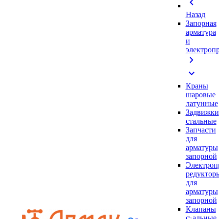
chevron_left
Назад
Запорная
арматура
и
электроп
chevron_right
expand_more
Краны
шаровые
латунные
Задвижки
стальные
Запчасти
для
арматуры
запорной
Электроп
редуктор
для
арматуры
запорной
Клапаны
стальные