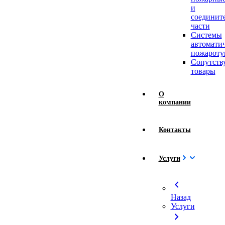
и
соединит
части
Системы
автомати
пожароту
Сопутст
товары
О
компании
Контакты
Услуги
chevron_left
Назад
Услуги
chevron_right