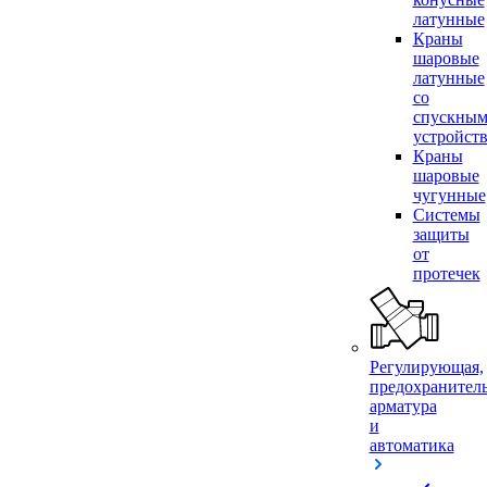
латунные
Краны
шаровые
латунные
со
спускны
устройст
Краны
шаровые
чугунные
Системы
защиты
от
протечек
Регулирующая,
предохранител
арматура
и
автоматика