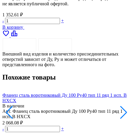
не является публичной офертой.
1 352.61 ₽
-
+
В корзину
favorite
leaderboard
ОПИСАНИЕ
ДОСТАВКА
Внешний вид изделия и количество присоединительных
отверстий зависит от Ду, Ру и может отличаться от
представленного на фото.
Похожие товары
Фланец сталь воротниковый Ду 100 Ру40 тип 11 ряд 1 исп. B
Ф
HXCX
В наличии
Арт.
Фланец сталь воротниковый Ду 100 Ру40 тип 11 ряд 1
А
исп. B HXCX
2 068.08 ₽
2
-
+
-