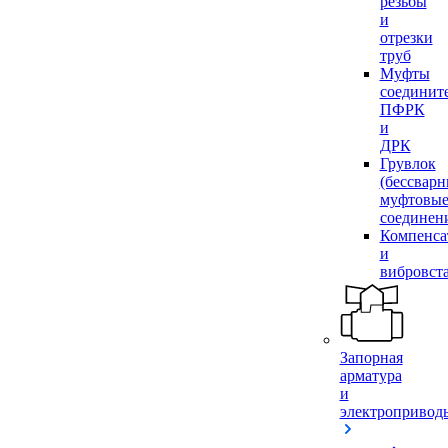
резьбы
и
отрезки
труб
Муфты
соединит
ПФРК
и
ДРК
Грувлок
(бессвар
муфтовы
соединен
Компенса
и
вибровст
Запорная
арматура
и
электропривод