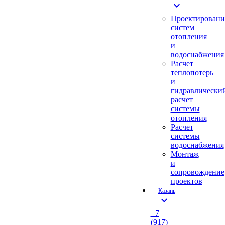
expand_more
Проектировани
систем
отопления
и
водоснабжения
Расчет
теплопотерь
и
гидравлически
расчет
системы
отопления
Расчет
системы
водоснабжения
Монтаж
и
сопровождение
проектов
Казань
expand_more
+7
(917)