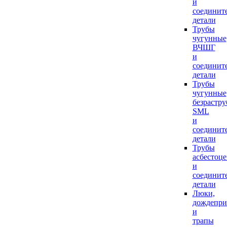
и
соединит
детали
Трубы
чугунные
ВЧШГ
и
соединит
детали
Трубы
чугунные
безрастр
SML
и
соединит
детали
Трубы
асбестоц
и
соединит
детали
Люки,
дождепр
и
трапы