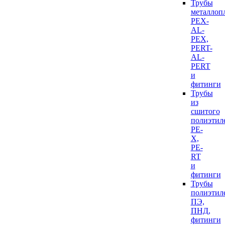
Трубы
металлоп
PEX-
AL-
PEX,
PERT-
AL-
PERT
и
фитинги
Трубы
из
сшитого
полиэтил
PE-
X,
PE-
RT
и
фитинги
Трубы
полиэтил
ПЭ,
ПНД,
фитинги