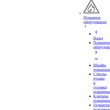
Пожарное
оборудование
chevron_left
Назад
Пожарно
оборудов
chevron_right
expand_more
Шкафы
пожарны
Стволы,
рукава
и
головки
пожарны
Клапаны
пожарны
Гидранты
пожарны