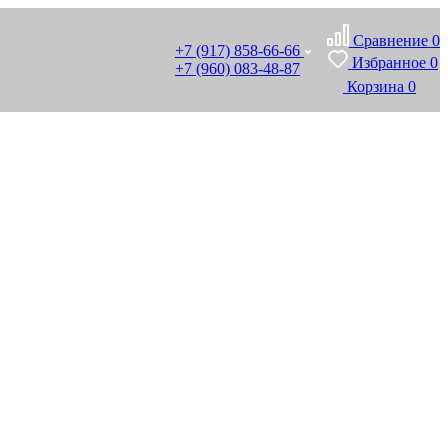
Сравнение
0
+7 (917) 858-66-66
Избранное
0
+7 (960) 083-48-87
Корзина
0