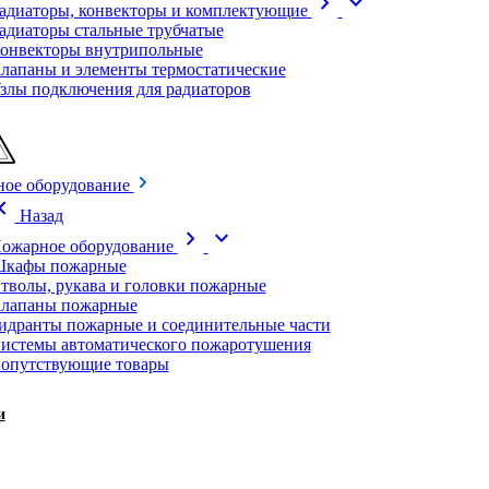
chevron_right
expand_more
адиаторы, конвекторы и комплектующие
адиаторы стальные трубчатые
онвекторы внутрипольные
лапаны и элементы термостатические
злы подключения для радиаторов
ое оборудование
on_left
Назад
chevron_right
expand_more
ожарное оборудование
кафы пожарные
тволы, рукава и головки пожарные
лапаны пожарные
идранты пожарные и соединительные части
истемы автоматического пожаротушения
опутствующие товары
и