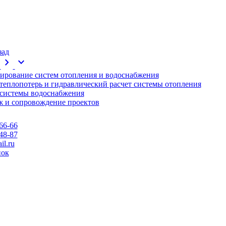
зад
chevron_right
expand_more
ирование систем отопления и водоснабжения
 теплопотерь и гидравлический расчет системы отопления
 системы водоснабжения
 и сопровождение проектов
66-66
48-87
l.ru
нок