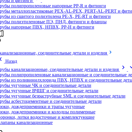
рубы и фитинги
рубы полипропиленовые напорные PP-R и фитинги
рубы металлопластиковые PEX-AL-PEX, PERT-AL-PERT и фити
рубы из сшитого полиэтилена PE-X, PE-RT и фитинги
рубы полиэтиленовые ПЭ, ПНД, фитинги и фланцы
рубы напорные ПВХ, НПВХ, PP-H и фитинги
канализационные, соединительные детали и изделия
on_left
Назад
chevron_right
expand
рубы канализационные, соединительные детали и изделия
рубы полипропиленовые канализационные и соединительные де
рубы из поливинилхлорида ПВХ, НПВХ и соединительные дета
рубы чугунные ЧК и соединительные детали
рубы чугунные ВЧШГ и соединительные детали
рубы чугунные безраструбные SML и соединительные детали
рубы асбестоцементные и соединительные детали
юки, дождеприемники и трапы чугунные
юки, дождеприемники и колодцы полимерные
оронки, лотки водосточные и комплектующие
лапаны канализационные