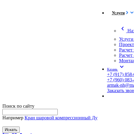
Услуги
chevron_left
На
Услуги
Проект
Расчет
Расчет
Монтаж
expand_more
Казань
+7 (917) 858-
+7 (960) 083-
armak-nh@mai
Заказать зво
Поиск по сайту
Например
Кран шаровой компрессионный Ду
Искать