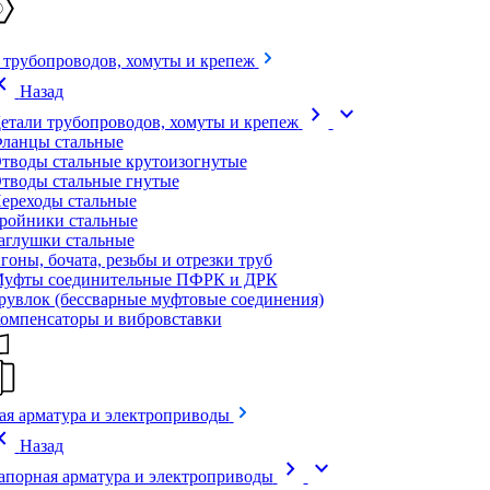
 трубопроводов, хомуты и крепеж
on_left
Назад
chevron_right
expand_more
етали трубопроводов, хомуты и крепеж
ланцы стальные
тводы стальные крутоизогнутые
тводы стальные гнутые
ереходы стальные
ройники стальные
аглушки стальные
гоны, бочата, резьбы и отрезки труб
уфты соединительные ПФРК и ДРК
рувлок (бессварные муфтовые соединения)
омпенсаторы и вибровставки
ая арматура и электроприводы
on_left
Назад
chevron_right
expand_more
апорная арматура и электроприводы