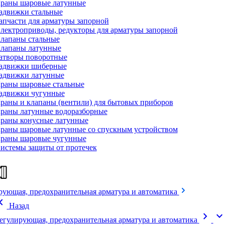
раны шаровые латунные
адвижки стальные
апчасти для арматуры запорной
лектроприводы, редукторы для арматуры запорной
лапаны стальные
лапаны латунные
атворы поворотные
адвижки шиберные
адвижки латунные
раны шаровые стальные
адвижки чугунные
раны и клапаны (вентили) для бытовых приборов
раны латунные водоразборные
раны конусные латунные
раны шаровые латунные со спускным устройством
раны шаровые чугунные
истемы защиты от протечек
рующая, предохранительная арматура и автоматика
on_left
Назад
chevron_right
expand_mor
егулирующая, предохранительная арматура и автоматика