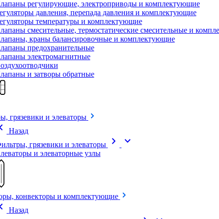
лапаны регулирующие, электроприводы и комплектующие
егуляторы давления, перепада давления и комплектующие
егуляторы температуры и комплектующие
лапаны смесительные, термостатические смесительные и комп
лапаны, краны балансировочные и комплектующие
лапаны предохранительные
лапаны электромагнитные
оздухоотводчики
лапаны и затворы обратные
ы, грязевики и элеваторы
on_left
Назад
chevron_right
expand_more
ильтры, грязевики и элеваторы
леваторы и элеваторные узлы
оры, конвекторы и комплектующие
on_left
Назад