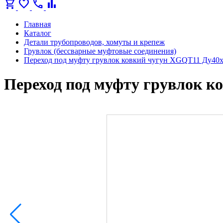
shopping_cart
favorite
call
bar_chart
Главная
Каталог
Детали трубопроводов, хомуты и крепеж
Грувлок (бессварные муфтовые соединения)
Переход под муфту грувлок ковкий чугун XGQT11 Ду40х
Переход под муфту грувлок к