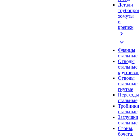
Детали
трубопро
хомуты
и
крепеж
chevron_right
expand_more
Фланцы
стальные
Отводы
стальные
крутоизо
Отводы
стальные
гнутые
Переходы
стальные
Тройник
стальные
Заглушки
стальные
Сгоны,
бочата,