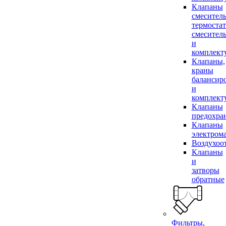
Клапаны
смесител
термоста
смесител
и
комплек
Клапаны,
краны
балансир
и
комплек
Клапаны
предохра
Клапаны
электром
Воздухоо
Клапаны
и
затворы
обратные
Фильтры,