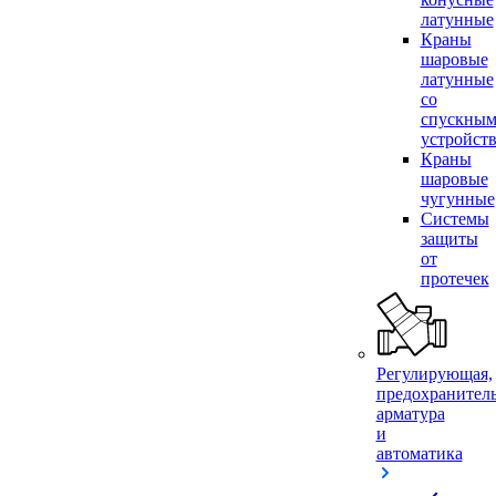
латунные
Краны
шаровые
латунные
со
спускны
устройст
Краны
шаровые
чугунные
Системы
защиты
от
протечек
Регулирующая,
предохранител
арматура
и
автоматика