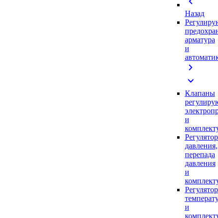
chevron_left
Назад
Регулиру
предохра
арматура
и
автомати
chevron_right
expand_more
Клапаны
регулиру
электроп
и
комплек
Регулято
давления,
перепада
давления
и
комплек
Регулято
температ
и
комплек