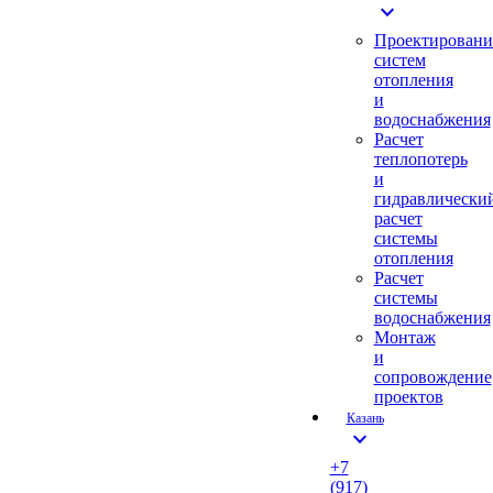
expand_more
Проектировани
систем
отопления
и
водоснабжения
Расчет
теплопотерь
и
гидравлически
расчет
системы
отопления
Расчет
системы
водоснабжения
Монтаж
и
сопровождение
проектов
Казань
expand_more
+7
(917)