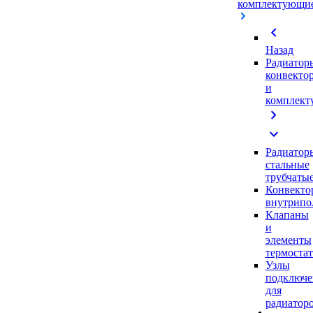
комплектующи
chevron_left
Назад
Радиатор
конвекто
и
комплек
chevron_right
expand_more
Радиатор
стальные
трубчаты
Конвекто
внутрипо
Клапаны
и
элементы
термоста
Узлы
подключе
для
радиатор