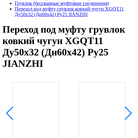
Грувлок (бессварные муфтовые соединения)
Переход под муфту грувлок ковкий чугун XGQT11
Ду50х32 (Дн60х42) Ру25 JIANZHI
Переход под муфту грувлок
ковкий чугун XGQT11
Ду50х32 (Дн60х42) Ру25
JIANZHI