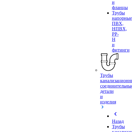
и
фланцы
Трубы
напорные
ПВХ,
НПВХ,
PP-
H
и
фитинги
Трубы
канализационн
соединительны
детали
и
изделия
chevron_left
Назад
Трубы
канализа