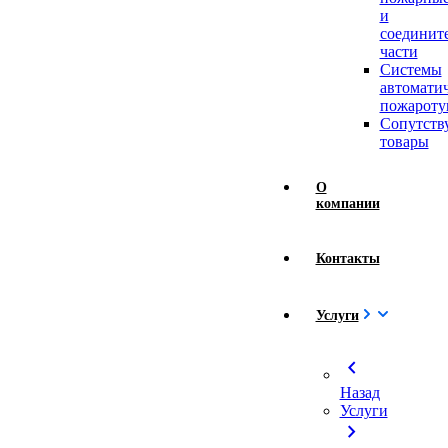
и
соединит
части
Системы
автомати
пожароту
Сопутст
товары
О
компании
Контакты
Услуги
chevron_left
Назад
Услуги
chevron_right