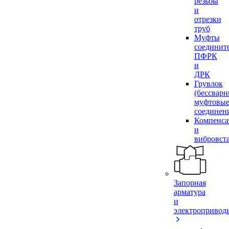
резьбы
и
отрезки
труб
Муфты
соединит
ПФРК
и
ДРК
Грувлок
(бессвар
муфтовы
соединен
Компенса
и
вибровст
Запорная
арматура
и
электропривод