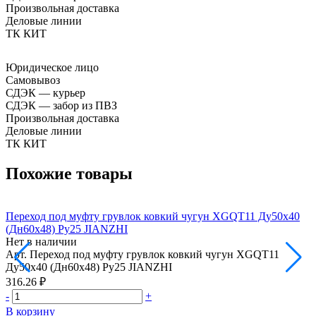
Произвольная доставка
Деловые линии
ТК КИТ
Юридическое лицо
Самовывоз
СДЭК — курьер
СДЭК — забор из ПВЗ
Произвольная доставка
Деловые линии
ТК КИТ
Похожие товары
Переход под муфту грувлок ковкий чугун XGQT11 Ду50х40
П
(Дн60х48) Ру25 JIANZHI
(
Нет в наличии
Н
Арт.
Переход под муфту грувлок ковкий чугун XGQT11
А
Ду50х40 (Дн60х48) Ру25 JIANZHI
Д
316.26 ₽
3
-
+
-
В корзину
В