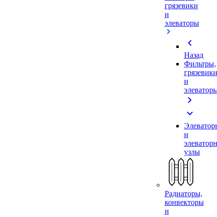
грязевики
и
элеваторы
chevron_left
Назад
Фильтры,
грязевик
и
элеватор
chevron_right
expand_more
Элеватор
и
элеватор
узлы
Радиаторы,
конвекторы
и