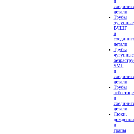
и
соединит
детали
Трубы
чугунные
ВЧШГ
и
соединит
детали
Трубы
чугунные
безрастр
SML
и
соединит
детали
Трубы
асбестоц
и
соединит
детали
Люки,
дождепр
и
трапы