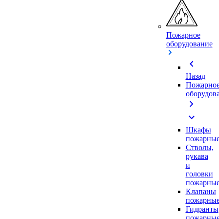
Пожарное
оборудование
chevron_left
Назад
Пожарно
оборудов
chevron_right
expand_more
Шкафы
пожарны
Стволы,
рукава
и
головки
пожарны
Клапаны
пожарны
Гидранты
пожарны