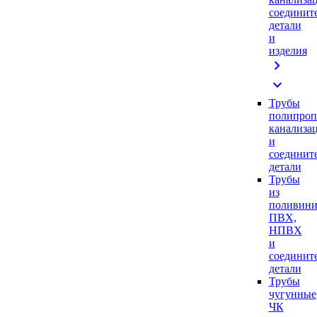
соединит
детали
и
изделия
chevron_right
expand_more
Трубы
полипроп
канализа
и
соединит
детали
Трубы
из
поливини
ПВХ,
НПВХ
и
соединит
детали
Трубы
чугунные
ЧК