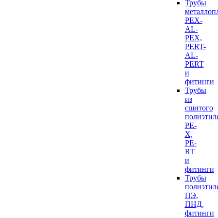
Трубы
металлоп
PEX-
AL-
PEX,
PERT-
AL-
PERT
и
фитинги
Трубы
из
сшитого
полиэтил
PE-
X,
PE-
RT
и
фитинги
Трубы
полиэтил
ПЭ,
ПНД,
фитинги