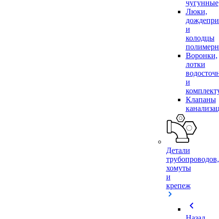
чугунные
Люки,
дождепр
и
колодцы
полимер
Воронки,
лотки
водосточ
и
комплек
Клапаны
канализа
Детали
трубопроводов,
хомуты
и
крепеж
chevron_left
Назад