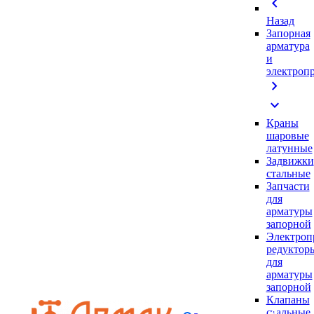
chevron_left
Назад
Запорная
арматура
и
электроп
chevron_right
expand_more
Краны
шаровые
латунные
Задвижки
стальные
Запчасти
для
арматуры
запорной
Электроп
редуктор
для
арматуры
запорной
Клапаны
стальные