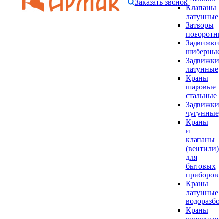
Заказать звонок
Клапаны
латунные
Затворы
поворотн
Задвижки
шиберны
Задвижки
латунные
Краны
шаровые
стальные
Задвижки
чугунные
Краны
и
клапаны
(вентили)
для
бытовых
приборов
Краны
латунные
водоразб
Краны
конусные