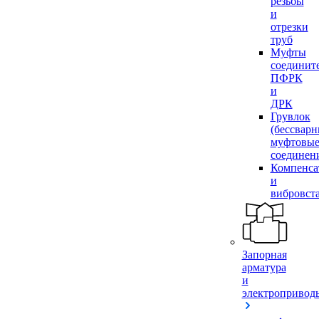
резьбы
и
отрезки
труб
Муфты
соединит
ПФРК
и
ДРК
Грувлок
(бессвар
муфтовы
соединен
Компенса
и
вибровст
Запорная
арматура
и
электропривод