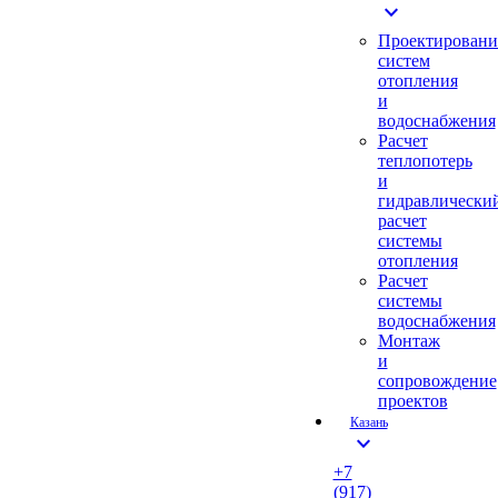
expand_more
Проектировани
систем
отопления
и
водоснабжения
Расчет
теплопотерь
и
гидравлически
расчет
системы
отопления
Расчет
системы
водоснабжения
Монтаж
и
сопровождение
проектов
Казань
expand_more
+7
(917)