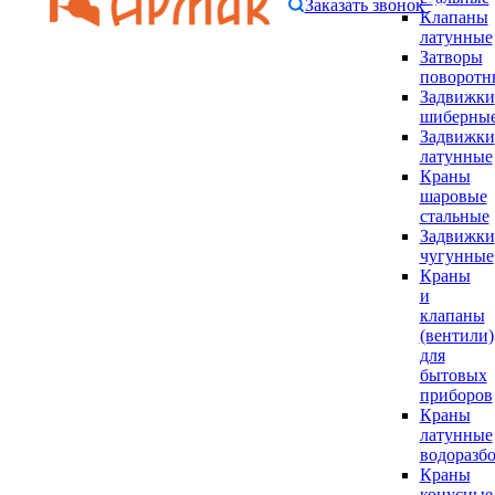
Заказать звонок
Клапаны
латунные
Затворы
поворотн
Задвижки
шиберны
Задвижки
латунные
Краны
шаровые
стальные
Задвижки
чугунные
Краны
и
клапаны
(вентили)
для
бытовых
приборов
Краны
латунные
водоразб
Краны
конусные