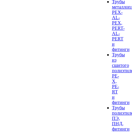
Трубы
металлоп
PEX-
AL-
PEX,
PERT-
AL-
PERT
и
фитинги
Трубы
из
сшитого
полиэтил
PE-
X,
PE-
RT
и
фитинги
Трубы
полиэтил
ПЭ,
ПНД,
фитинги