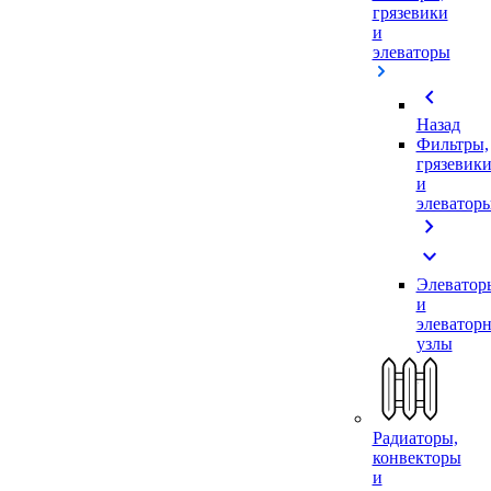
грязевики
и
элеваторы
chevron_left
Назад
Фильтры,
грязевик
и
элеватор
chevron_right
expand_more
Элеватор
и
элеватор
узлы
Радиаторы,
конвекторы
и