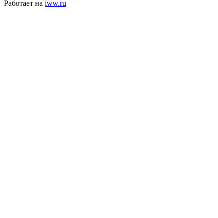
Работает на
iww.ru