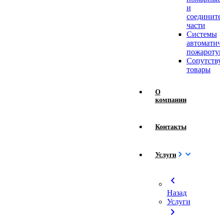
и
соединит
части
Системы
автомати
пожароту
Сопутст
товары
О
компании
Контакты
Услуги
chevron_left
Назад
Услуги
chevron_right