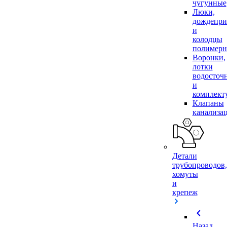
чугунные
Люки,
дождепр
и
колодцы
полимер
Воронки,
лотки
водосточ
и
комплек
Клапаны
канализа
Детали
трубопроводов,
хомуты
и
крепеж
chevron_left
Назад