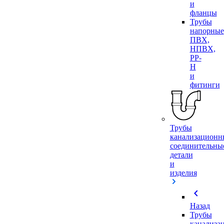
и
фланцы
Трубы
напорные
ПВХ,
НПВХ,
PP-
H
и
фитинги
Трубы
канализационн
соединительны
детали
и
изделия
chevron_left
Назад
Трубы
канализа