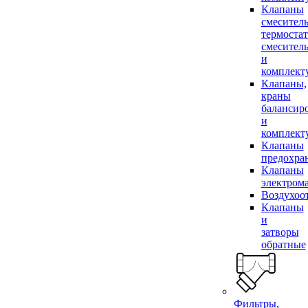
Клапаны
смесител
термоста
смесител
и
комплек
Клапаны,
краны
балансир
и
комплек
Клапаны
предохра
Клапаны
электром
Воздухоо
Клапаны
и
затворы
обратные
Фильтры,