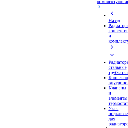
комплектующи
chevron_left
Назад
Радиатор
конвекто
и
комплек
chevron_right
expand_more
Радиатор
стальные
трубчаты
Конвекто
внутрипо
Клапаны
и
элементы
термоста
Узлы
подключе
для
радиатор