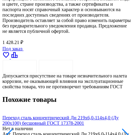
и цвете, стране производства, а также сертификаты и
паспорта носят справочный характер и основываются на
последних доступных сведениях от производителя.
Производитель оставляет за собой право изменить параметры
без предварительного уведомления продавца. Предложение
не является публичной офертой.
1 428.21 ₽
Под заказ
favorite
leaderboard
ОПИСАНИЕ
ДОСТАВКА
Допускается присутствие на товаре незначительного налета
коррозии, не оказывающей влияния на эксплуатационные
свойства товара, что не противоречит требованиям ГОСТ
Похожие товары
Переход сталь концентрический Дн 219х6,0-114х4,0 (Ду
П
200х100) бесшовный ГОСТ 17378-2001
2
Нет в наличии
Н
Арт.
Переход сталь концентрический Дн 219х6,0-114х4,0 (Ду
А