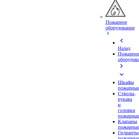
Пожарное
оборудование
chevron_left
Назад
Пожарно
оборудов
chevron_right
expand_more
Шкафы
пожарны
Стволы,
рукава
и
головки
пожарны
Клапаны
пожарны
Гидранты
пожарны