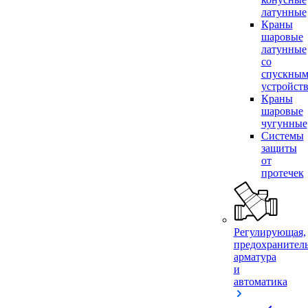
латунные
Краны
шаровые
латунные
со
спускны
устройст
Краны
шаровые
чугунные
Системы
защиты
от
протечек
Регулирующая,
предохранител
арматура
и
автоматика