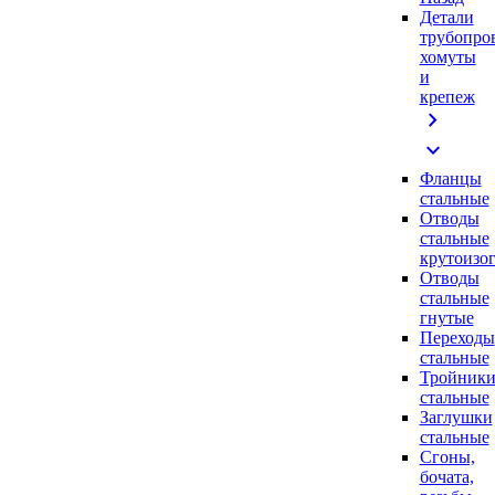
Детали
трубопро
хомуты
и
крепеж
chevron_right
expand_more
Фланцы
стальные
Отводы
стальные
крутоизо
Отводы
стальные
гнутые
Переходы
стальные
Тройник
стальные
Заглушки
стальные
Сгоны,
бочата,