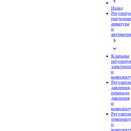
chevron_left
Назад
Регулиру
предохра
арматура
и
автомати
chevron_right
expand_more
Клапаны
регулиру
электроп
и
комплек
Регулято
давления,
перепада
давления
и
комплек
Регулято
температ
и
комплек