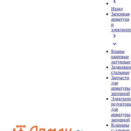
chevron_left
Назад
Запорная
арматура
и
электроп
chevron_right
expand_more
Краны
шаровые
латунные
Задвижки
стальные
Запчасти
для
арматуры
запорной
Электроп
редуктор
для
арматуры
запорной
Клапаны
стальные