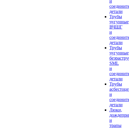
и
соединит
детали
Трубы
чугунные
ВЧШГ
и
соединит
детали
Трубы
чугунные
безрастр
SML
и
соединит
детали
Трубы
асбестоц
и
соединит
детали
Люки,
дождепр
и
трапы