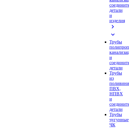
соединит
детали
и
изделия
chevron_right
expand_more
Трубы
полипроп
канализа
и
соединит
детали
Трубы
из
поливини
ПВХ,
НПВХ
и
соединит
детали
Трубы
чугунные
ЧК