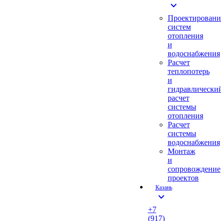
expand_more
Проектировани
систем
отопления
и
водоснабжения
Расчет
теплопотерь
и
гидравлически
расчет
системы
отопления
Расчет
системы
водоснабжения
Монтаж
и
сопровождение
проектов
Казань
expand_more
+7
(917)