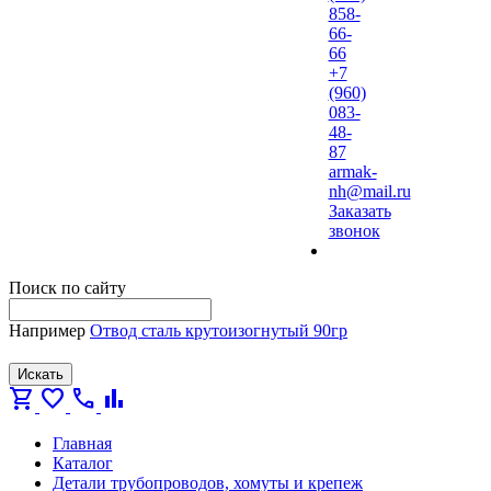
858-
66-
66
+7
(960)
083-
48-
87
armak-
nh@mail.ru
Заказать
звонок
Поиск по сайту
Например
Отвод сталь крутоизогнутый 90гр
Искать
shopping_cart
favorite
call
bar_chart
Главная
Каталог
Детали трубопроводов, хомуты и крепеж