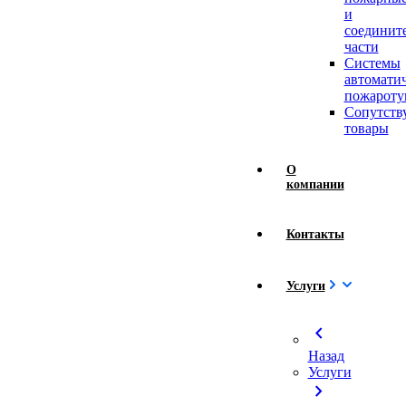
и
соединит
части
Системы
автомати
пожароту
Сопутст
товары
О
компании
Контакты
Услуги
chevron_left
Назад
Услуги
chevron_right