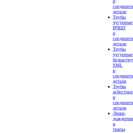
и
соединит
детали
Трубы
чугунные
ВЧШГ
и
соединит
детали
Трубы
чугунные
безрастр
SML
и
соединит
детали
Трубы
асбестоц
и
соединит
детали
Люки,
дождепр
и
трапы