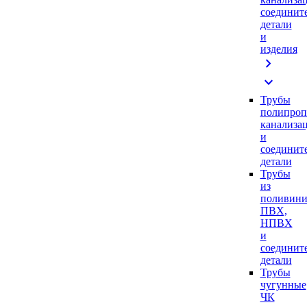
соединит
детали
и
изделия
chevron_right
expand_more
Трубы
полипроп
канализа
и
соединит
детали
Трубы
из
поливини
ПВХ,
НПВХ
и
соединит
детали
Трубы
чугунные
ЧК