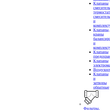
Клапаны
смесител
термоста
смесител
и
комплек
Клапаны,
краны
балансир
и
комплек
Клапаны
предохра
Клапаны
электром
Воздухоо
Клапаны
и
затворы
обратные
Фильтры,