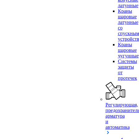
латунные
Краны
шаровые
латунные
со
спускны
устройст
Краны
шаровые
чугунные
Системы
защиты
от
протечек
Регулирующая,
предохранител
арматура
и
автоматика