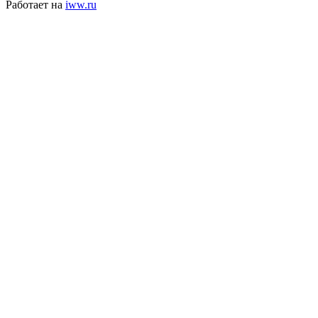
Работает на
iww.ru