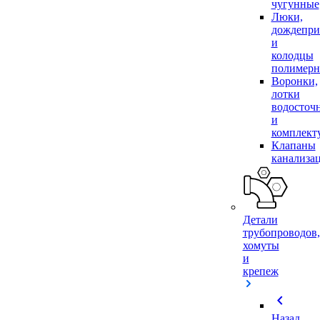
чугунные
Люки,
дождепр
и
колодцы
полимер
Воронки,
лотки
водосточ
и
комплек
Клапаны
канализа
Детали
трубопроводов,
хомуты
и
крепеж
chevron_left
Назад