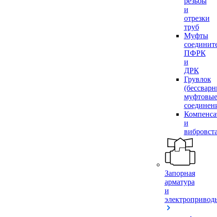
резьбы
и
отрезки
труб
Муфты
соединит
ПФРК
и
ДРК
Грувлок
(бессвар
муфтовы
соединен
Компенса
и
вибровст
Запорная
арматура
и
электропривод