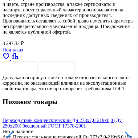
и цвете, стране производства, а также сертификаты и
паспорта носят справочный характер и основываются на
последних доступных сведениях от производителя.
Производитель оставляет за собой право изменить параметры
без предварительного уведомления продавца. Предложение
не является публичной офертой.
3 297.32 ₽
Под заказ
favorite
leaderboard
ОПИСАНИЕ
ДОСТАВКА
Допускается присутствие на товаре незначительного налета
коррозии, не оказывающей влияния на эксплуатационные
свойства товара, что не противоречит требованиям ГОСТ
Похожие товары
Переход сталь концентрический Дн 273х7,0-219х6,0 (Ду
П
250х200) бесшовный ГОСТ 17378-2001
3
Нет в наличии
Н
Арт.
Переход сталь концентрический Дн 273х7,0-219х6,0 (Ду
А