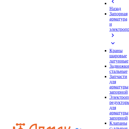
chevron_left
Назад
Запорная
арматура
и
электроп
chevron_right
expand_more
Краны
шаровые
латунные
Задвижки
стальные
Запчасти
для
арматуры
запорной
Электроп
редуктор
для
арматуры
запорной
Клапаны
стальные