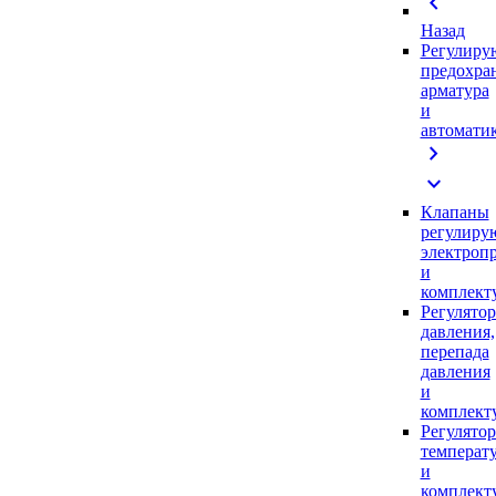
chevron_left
Назад
Регулиру
предохра
арматура
и
автомати
chevron_right
expand_more
Клапаны
регулиру
электроп
и
комплек
Регулято
давления,
перепада
давления
и
комплек
Регулято
температ
и
комплек