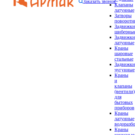
Заказать звонок
Клапаны
латунные
Затворы
поворотн
Задвижки
шиберны
Задвижки
латунные
Краны
шаровые
стальные
Задвижки
чугунные
Краны
и
клапаны
(вентили)
для
бытовых
приборов
Краны
латунные
водоразб
Краны
конусные