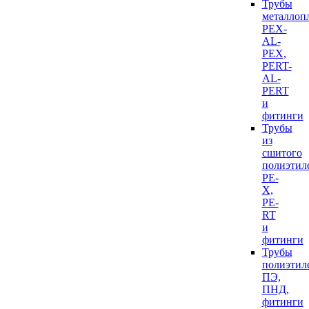
Трубы
металлоп
PEX-
AL-
PEX,
PERT-
AL-
PERT
и
фитинги
Трубы
из
сшитого
полиэтил
PE-
X,
PE-
RT
и
фитинги
Трубы
полиэтил
ПЭ,
ПНД,
фитинги