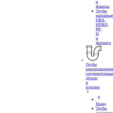
и
фланцы
Трубы
напорные
ПВХ,
НПВХ,
PP-
H
и
фитинги
Трубы
канализационн
соединительны
детали
и
изделия
chevron_left
Назад
Трубы
канализа