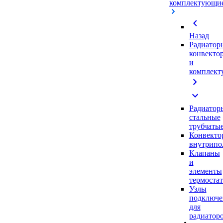
комплектующи
chevron_left
Назад
Радиатор
конвекто
и
комплек
chevron_right
expand_more
Радиатор
стальные
трубчаты
Конвекто
внутрипо
Клапаны
и
элементы
термоста
Узлы
подключе
для
радиатор