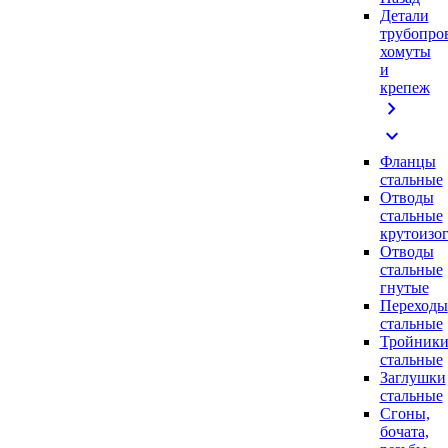
Детали
трубопро
хомуты
и
крепеж
chevron_right
expand_more
Фланцы
стальные
Отводы
стальные
крутоизо
Отводы
стальные
гнутые
Переходы
стальные
Тройник
стальные
Заглушки
стальные
Сгоны,
бочата,