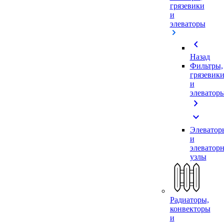
грязевики
и
элеваторы
chevron_left
Назад
Фильтры,
грязевик
и
элеватор
chevron_right
expand_more
Элеватор
и
элеватор
узлы
Радиаторы,
конвекторы
и