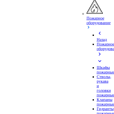
Пожарное
оборудование
chevron_left
Назад
Пожарно
оборудов
chevron_right
expand_more
Шкафы
пожарны
Стволы,
рукава
и
головки
пожарны
Клапаны
пожарны
Гидранты
пожарны