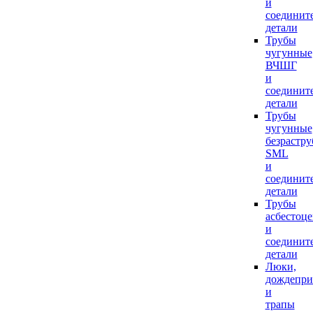
и
соединит
детали
Трубы
чугунные
ВЧШГ
и
соединит
детали
Трубы
чугунные
безрастр
SML
и
соединит
детали
Трубы
асбестоц
и
соединит
детали
Люки,
дождепр
и
трапы