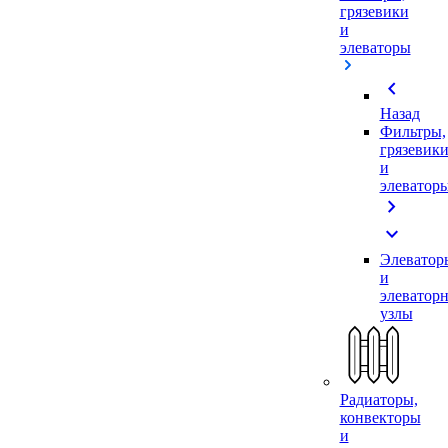
грязевики
и
элеваторы
chevron_left
Назад
Фильтры,
грязевик
и
элеватор
chevron_right
expand_more
Элеватор
и
элеватор
узлы
Радиаторы,
конвекторы
и