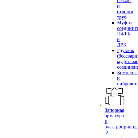
резьбы
и
отрезки
труб
Муфты
соединит
ПФРК
и
ДРК
Грувлок
(бессвар
муфтовы
соединен
Компенса
и
вибровст
Запорная
арматура
и
электропривод