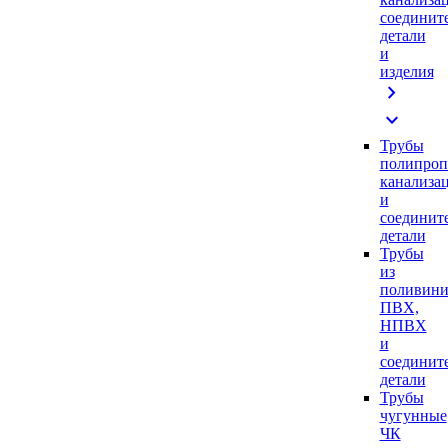
соединит
детали
и
изделия
chevron_right
expand_more
Трубы
полипроп
канализа
и
соединит
детали
Трубы
из
поливини
ПВХ,
НПВХ
и
соединит
детали
Трубы
чугунные
ЧК