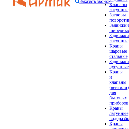
Заказать звонок
Клапаны
латунные
Затворы
поворотн
Задвижки
шиберны
Задвижки
латунные
Краны
шаровые
стальные
Задвижки
чугунные
Краны
и
клапаны
(вентили)
для
бытовых
приборов
Краны
латунные
водоразб
Краны
конусные