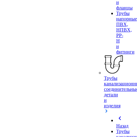
и
фланцы
Трубы
напорные
ПВХ,
НПВХ,
PP-
H
и
фитинги
Трубы
канализационн
соединительны
детали
и
изделия
chevron_left
Назад
Трубы
канализа