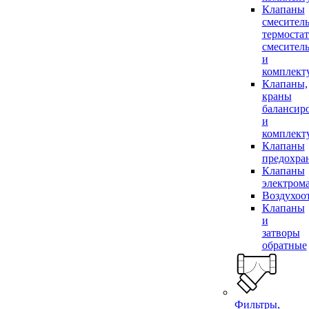
Клапаны
смесител
термоста
смесител
и
комплек
Клапаны,
краны
балансир
и
комплек
Клапаны
предохра
Клапаны
электром
Воздухоо
Клапаны
и
затворы
обратные
Фильтры,