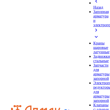
chevron_left
Назад
Запорная
арматура
и
электроп
chevron_right
expand_more
Краны
шаровые
латунные
Задвижки
стальные
Запчасти
для
арматуры
запорной
Электроп
редуктор
для
арматуры
запорной
Клапаны
стальные