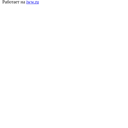
Работает на
iww.ru