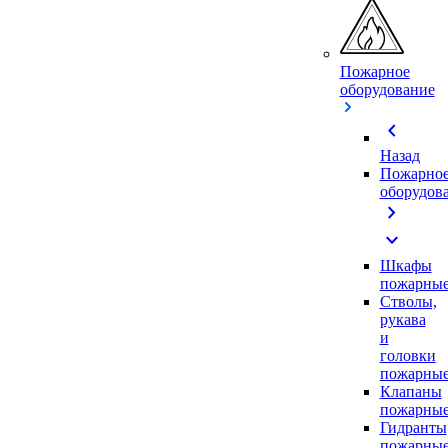
Пожарное
оборудование
chevron_left
Назад
Пожарно
оборудов
chevron_right
expand_more
Шкафы
пожарны
Стволы,
рукава
и
головки
пожарны
Клапаны
пожарны
Гидранты
пожарны