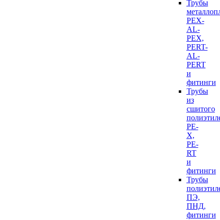
Трубы
металлоп
PEX-
AL-
PEX,
PERT-
AL-
PERT
и
фитинги
Трубы
из
сшитого
полиэтил
PE-
X,
PE-
RT
и
фитинги
Трубы
полиэтил
ПЭ,
ПНД,
фитинги