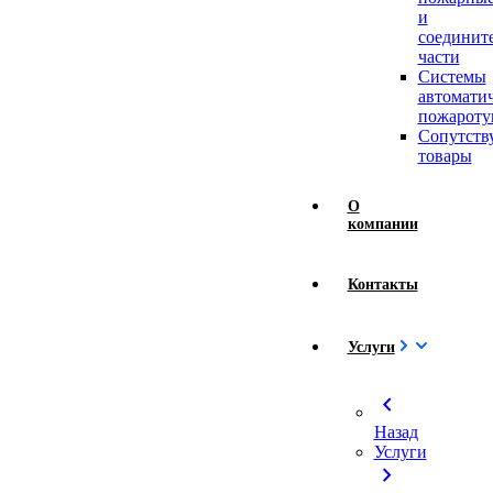
и
соединит
части
Системы
автомати
пожароту
Сопутст
товары
О
компании
Контакты
Услуги
chevron_left
Назад
Услуги
chevron_right