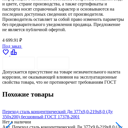
и цвете, стране производства, а также сертификаты и
паспорта носят справочный характер и основываются на
последних доступных сведениях от производителя.
Производитель оставляет за собой право изменить параметры
без предварительного уведомления продавца. Предложение
не является публичной офертой.
4 699.91 ₽
Под заказ
favorite
leaderboard
ОПИСАНИЕ
ДОСТАВКА
Допускается присутствие на товаре незначительного налета
коррозии, не оказывающей влияния на эксплуатационные
свойства товара, что не противоречит требованиям ГОСТ
Похожие товары
Переход сталь концентрический Дн 377х9,0-219х8,0 (Ду
П
350х200) бесшовный ГОСТ 17378-2001
3
Нет в наличии
Н
Арт.
Переход сталь концентрический Дн 377х9,0-219х8,0 (Ду
А