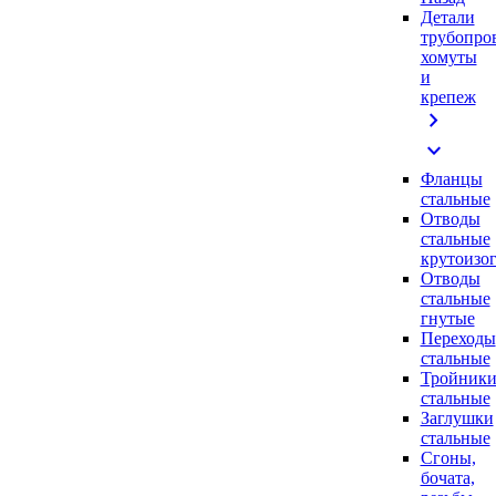
Детали
трубопро
хомуты
и
крепеж
chevron_right
expand_more
Фланцы
стальные
Отводы
стальные
крутоизо
Отводы
стальные
гнутые
Переходы
стальные
Тройник
стальные
Заглушки
стальные
Сгоны,
бочата,