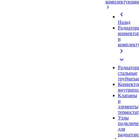
комплектующи
chevron_left
Назад
Радиатор
конвекто
и
комплек
chevron_right
expand_more
Радиатор
стальные
трубчаты
Конвекто
внутрипо
Клапаны
и
элементы
термоста
Узлы
подключе
для
радиатор