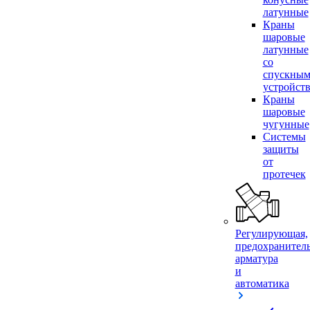
латунные
Краны
шаровые
латунные
со
спускны
устройст
Краны
шаровые
чугунные
Системы
защиты
от
протечек
Регулирующая,
предохранител
арматура
и
автоматика