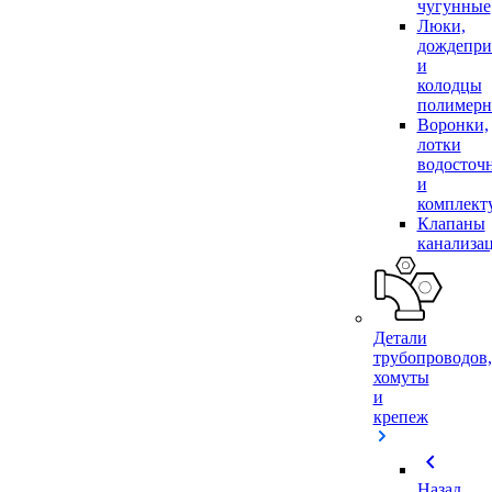
чугунные
Люки,
дождепр
и
колодцы
полимер
Воронки,
лотки
водосточ
и
комплек
Клапаны
канализа
Детали
трубопроводов,
хомуты
и
крепеж
chevron_left
Назад