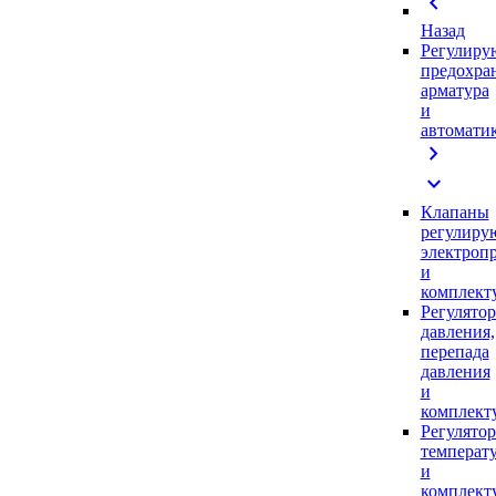
chevron_left
Назад
Регулиру
предохра
арматура
и
автомати
chevron_right
expand_more
Клапаны
регулиру
электроп
и
комплек
Регулято
давления,
перепада
давления
и
комплек
Регулято
температ
и
комплек