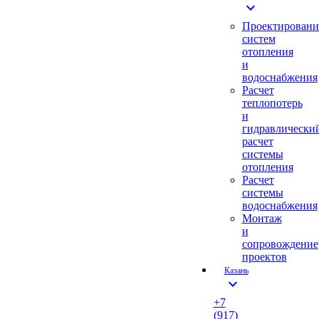
expand_more
Проектировани
систем
отопления
и
водоснабжения
Расчет
теплопотерь
и
гидравлически
расчет
системы
отопления
Расчет
системы
водоснабжения
Монтаж
и
сопровождение
проектов
Казань
expand_more
+7
(917)