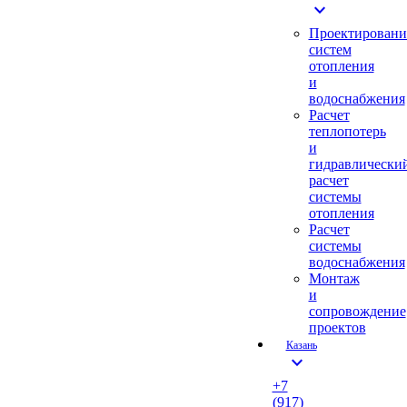
expand_more
Проектировани
систем
отопления
и
водоснабжения
Расчет
теплопотерь
и
гидравлически
расчет
системы
отопления
Расчет
системы
водоснабжения
Монтаж
и
сопровождение
проектов
Казань
expand_more
+7
(917)