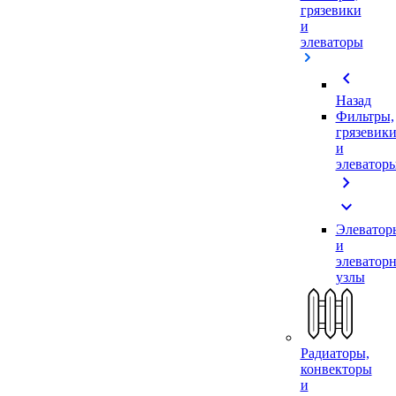
грязевики
и
элеваторы
chevron_left
Назад
Фильтры,
грязевик
и
элеватор
chevron_right
expand_more
Элеватор
и
элеватор
узлы
Радиаторы,
конвекторы
и