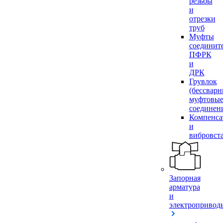
резьбы
и
отрезки
труб
Муфты
соединит
ПФРК
и
ДРК
Грувлок
(бессвар
муфтовы
соединен
Компенса
и
вибровст
Запорная
арматура
и
электропривод