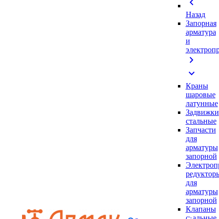
chevron_left
Назад
Запорная
арматура
и
электроп
chevron_right
expand_more
Краны
шаровые
латунные
Задвижки
стальные
Запчасти
для
арматуры
запорной
Электроп
редуктор
для
арматуры
запорной
Клапаны
стальные