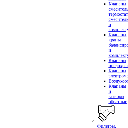
Клапаны
смесител
термоста
смесител
и
комплек
Клапаны,
краны
балансир
и
комплек
Клапаны
предохра
Клапаны
электром
Воздухоо
Клапаны
и
затворы
обратные
Фильтры,