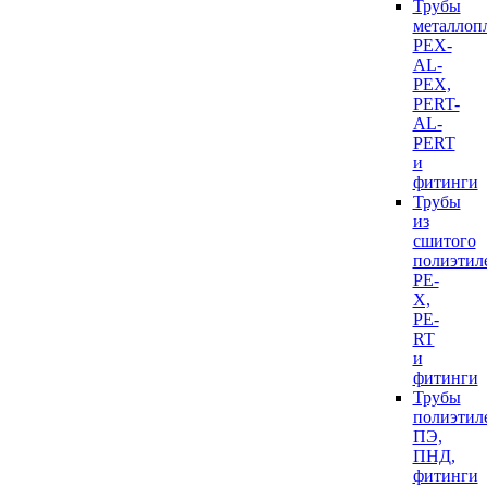
Трубы
металлоп
PEX-
AL-
PEX,
PERT-
AL-
PERT
и
фитинги
Трубы
из
сшитого
полиэтил
PE-
X,
PE-
RT
и
фитинги
Трубы
полиэтил
ПЭ,
ПНД,
фитинги