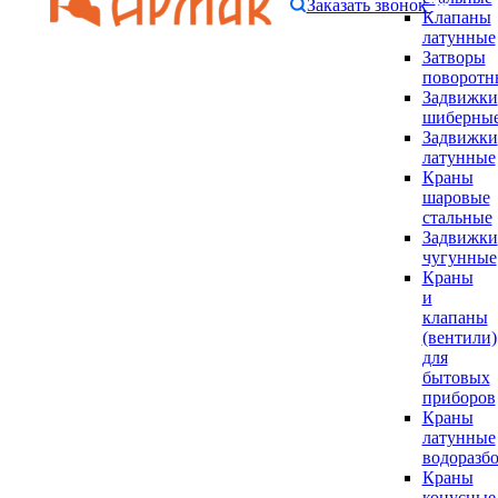
Заказать звонок
Клапаны
латунные
Затворы
поворотн
Задвижки
шиберны
Задвижки
латунные
Краны
шаровые
стальные
Задвижки
чугунные
Краны
и
клапаны
(вентили)
для
бытовых
приборов
Краны
латунные
водоразб
Краны
конусные