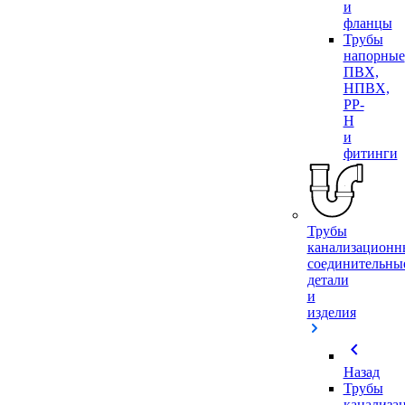
и
фланцы
Трубы
напорные
ПВХ,
НПВХ,
PP-
H
и
фитинги
Трубы
канализационн
соединительны
детали
и
изделия
chevron_left
Назад
Трубы
канализа