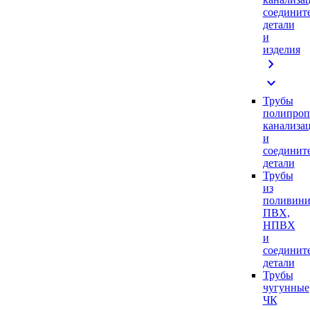
соединит
детали
и
изделия
chevron_right
expand_more
Трубы
полипроп
канализа
и
соединит
детали
Трубы
из
поливини
ПВХ,
НПВХ
и
соединит
детали
Трубы
чугунные
ЧК