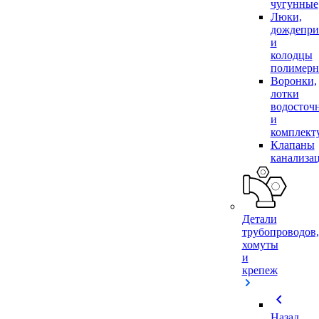
чугунные
Люки,
дождепр
и
колодцы
полимер
Воронки,
лотки
водосточ
и
комплек
Клапаны
канализа
Детали
трубопроводов,
хомуты
и
крепеж
chevron_left
Назад