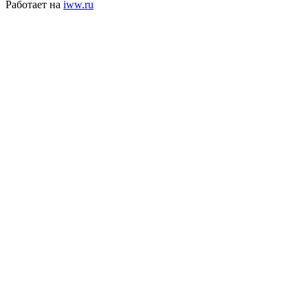
Работает на
iww.ru