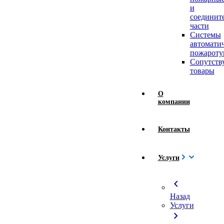
и
соединит
части
Системы
автомати
пожароту
Сопутст
товары
О
компании
Контакты
Услуги
chevron_left
Назад
Услуги
chevron_right