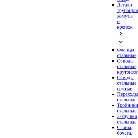
Детали
трубопро
хомуты
и
крепеж
chevron_right
expand_more
Фланцы
стальные
Отводы
стальные
крутоизо
Отводы
стальные
гнутые
Переходы
стальные
Тройник
стальные
Заглушки
стальные
Сгоны,
бочата,