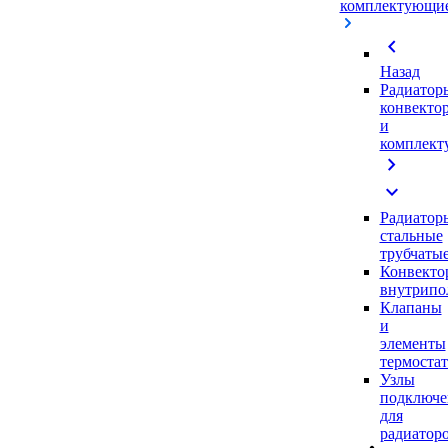
комплектующи
chevron_left
Назад
Радиатор
конвекто
и
комплек
chevron_right
expand_more
Радиатор
стальные
трубчаты
Конвекто
внутрипо
Клапаны
и
элементы
термоста
Узлы
подключе
для
радиатор