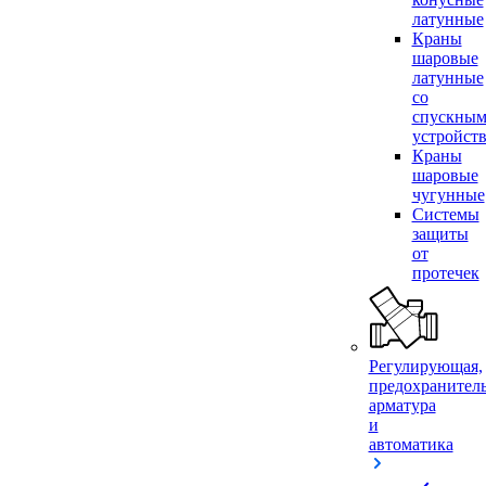
латунные
Краны
шаровые
латунные
со
спускны
устройст
Краны
шаровые
чугунные
Системы
защиты
от
протечек
Регулирующая,
предохранител
арматура
и
автоматика