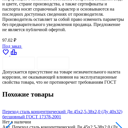
и цвете, стране производства, а также сертификаты и
паспорта носят справочный характер и основываются на
последних доступных сведениях от производителя.
Производитель оставляет за собой право изменить параметры
без предварительного уведомления продавца. Предложение
не является публичной офертой.
97.02 ₽
Под заказ
favorite
leaderboard
ОПИСАНИЕ
ДОСТАВКА
Допускается присутствие на товаре незначительного налета
коррозии, не оказывающей влияния на эксплуатационные
свойства товара, что не противоречит требованиям ГОСТ
Похожие товары
Переход сталь концентрический Дн 45х2,5-38х2,0 (Ду 40х32)
П
бесшовный ГОСТ 17378-2001
Нет в наличии
Н
Арт.
Переход сталь концентрический Дн 45х2,5-38х2,0 (Ду
А