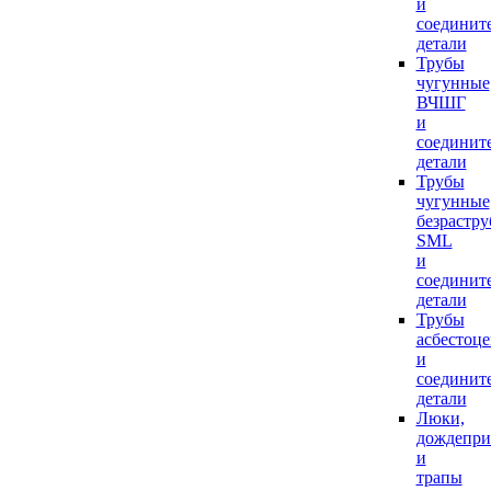
и
соединит
детали
Трубы
чугунные
ВЧШГ
и
соединит
детали
Трубы
чугунные
безрастр
SML
и
соединит
детали
Трубы
асбестоц
и
соединит
детали
Люки,
дождепр
и
трапы