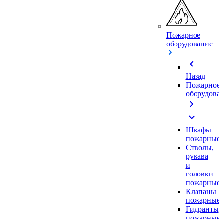
Пожарное
оборудование
chevron_left
Назад
Пожарно
оборудов
chevron_right
expand_more
Шкафы
пожарны
Стволы,
рукава
и
головки
пожарны
Клапаны
пожарны
Гидранты
пожарны