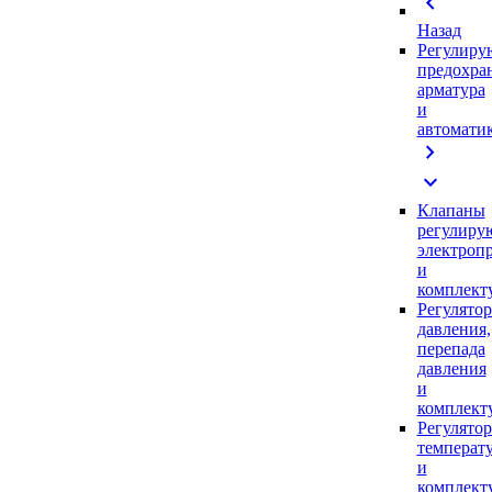
chevron_left
Назад
Регулиру
предохра
арматура
и
автомати
chevron_right
expand_more
Клапаны
регулиру
электроп
и
комплек
Регулято
давления,
перепада
давления
и
комплек
Регулято
температ
и
комплек