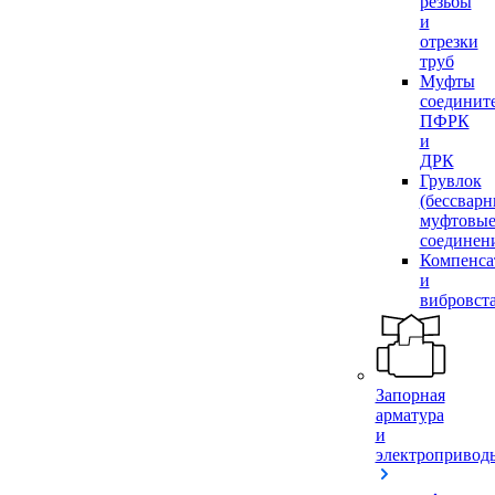
резьбы
и
отрезки
труб
Муфты
соединит
ПФРК
и
ДРК
Грувлок
(бессвар
муфтовы
соединен
Компенса
и
вибровст
Запорная
арматура
и
электропривод