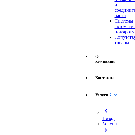
и
соединит
части
Системы
автомати
пожароту
Сопутст
товары
О
компании
Контакты
Услуги
chevron_left
Назад
Услуги
chevron_right