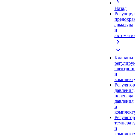
chevron_left
Назад
Регулиру
предохра
арматура
и
автомати
chevron_right
expand_more
Клапаны
регулиру
электроп
и
комплек
Регулято
давления,
перепада
давления
и
комплек
Регулято
температ
и
комплек