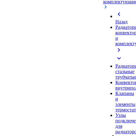
комплектующи
chevron_left
Назад
Радиатор
конвекто
и
комплек
chevron_right
expand_more
Радиатор
стальные
трубчаты
Конвекто
внутрипо
Клапаны
и
элементы
термоста
Узлы
подключе
для
радиатор