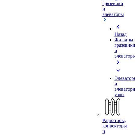
грязевики
и
элеваторы
chevron_left
Назад
Фильтры,
грязевик
и
элеватор
chevron_right
expand_more
Элеватор
и
элеватор
узлы
Радиаторы,
конвекторы
и