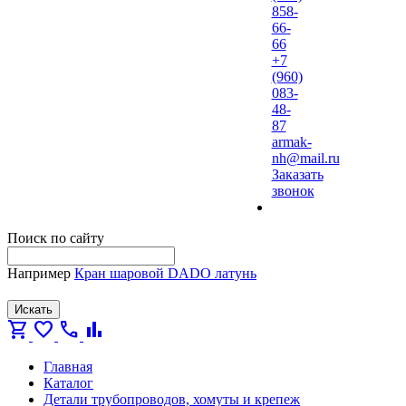
858-
66-
66
+7
(960)
083-
48-
87
armak-
nh@mail.ru
Заказать
звонок
Поиск по сайту
Например
Кран шаровой DADO латунь
Искать
shopping_cart
favorite
call
bar_chart
Главная
Каталог
Детали трубопроводов, хомуты и крепеж