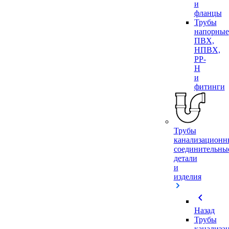
и
фланцы
Трубы
напорные
ПВХ,
НПВХ,
PP-
H
и
фитинги
Трубы
канализационн
соединительны
детали
и
изделия
chevron_left
Назад
Трубы
канализа