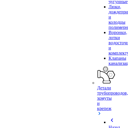
чугунные
Люки,
дождепр
и
колодцы
полимер
Воронки,
лотки
водосточ
и
комплек
Клапаны
канализа
Детали
трубопроводов,
хомуты
и
крепеж
chevron_left
Назад