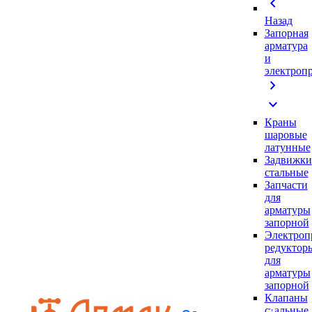
chevron_left
Назад
Запорная
арматура
и
электроп
chevron_right
expand_more
Краны
шаровые
латунные
Задвижки
стальные
Запчасти
для
арматуры
запорной
Электроп
редуктор
для
арматуры
запорной
Клапаны
стальные