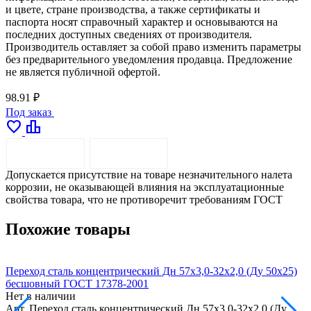
и цвете, стране производства, а также сертификаты и
паспорта носят справочный характер и основываются на
последних доступных сведениях от производителя.
Производитель оставляет за собой право изменить параметры
без предварительного уведомления продавца. Предложение
не является публичной офертой.
98.91 ₽
Под заказ
favorite
leaderboard
ОПИСАНИЕ
ДОСТАВКА
Допускается присутствие на товаре незначительного налета
коррозии, не оказывающей влияния на эксплуатационные
свойства товара, что не противоречит требованиям ГОСТ
Похожие товары
Переход сталь концентрический Дн 57х3,0-32х2,0 (Ду 50х25)
П
бесшовный ГОСТ 17378-2001
Нет в наличии
Н
Арт.
Переход сталь концентрический Дн 57х3,0-32х2,0 (Ду
А