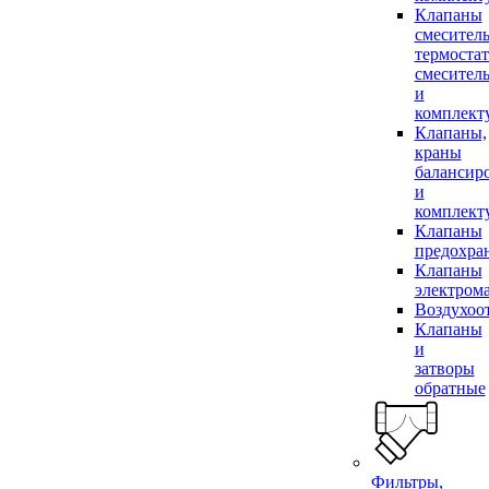
Клапаны
смесител
термоста
смесител
и
комплек
Клапаны,
краны
балансир
и
комплек
Клапаны
предохра
Клапаны
электром
Воздухоо
Клапаны
и
затворы
обратные
Фильтры,