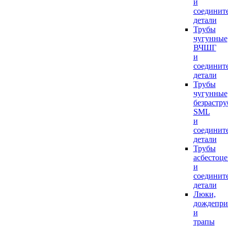
и
соединит
детали
Трубы
чугунные
ВЧШГ
и
соединит
детали
Трубы
чугунные
безрастр
SML
и
соединит
детали
Трубы
асбестоц
и
соединит
детали
Люки,
дождепр
и
трапы