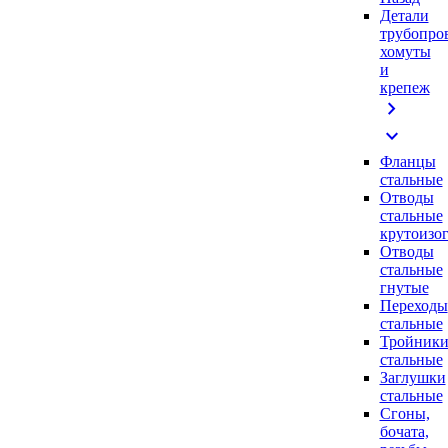
Детали
трубопро
хомуты
и
крепеж
chevron_right
expand_more
Фланцы
стальные
Отводы
стальные
крутоизо
Отводы
стальные
гнутые
Переходы
стальные
Тройник
стальные
Заглушки
стальные
Сгоны,
бочата,