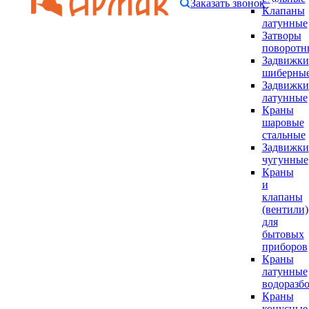
Заказать звонок
Клапаны
латунные
Затворы
поворотн
Задвижки
шиберны
Задвижки
латунные
Краны
шаровые
стальные
Задвижки
чугунные
Краны
и
клапаны
(вентили)
для
бытовых
приборов
Краны
латунные
водоразб
Краны
конусные