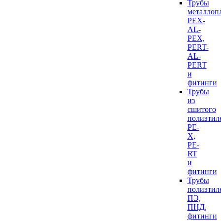
Трубы
металлоп
PEX-
AL-
PEX,
PERT-
AL-
PERT
и
фитинги
Трубы
из
сшитого
полиэтил
PE-
X,
PE-
RT
и
фитинги
Трубы
полиэтил
ПЭ,
ПНД,
фитинги