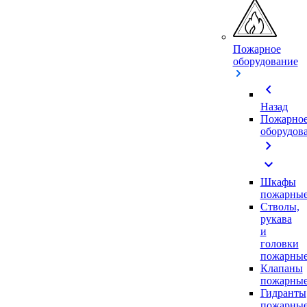
Пожарное
оборудование
chevron_left
Назад
Пожарно
оборудов
chevron_right
expand_more
Шкафы
пожарны
Стволы,
рукава
и
головки
пожарны
Клапаны
пожарны
Гидранты
пожарны