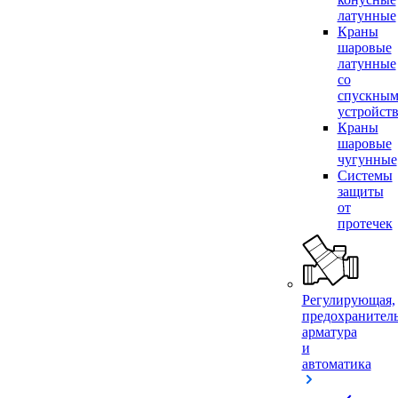
латунные
Краны
шаровые
латунные
со
спускны
устройст
Краны
шаровые
чугунные
Системы
защиты
от
протечек
Регулирующая,
предохранител
арматура
и
автоматика