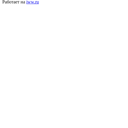
Работает на
iww.ru