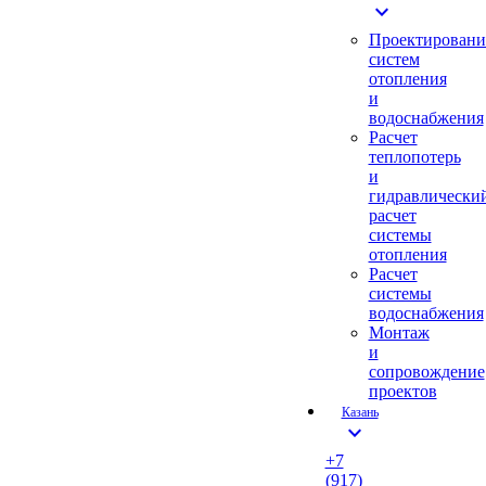
expand_more
Проектировани
систем
отопления
и
водоснабжения
Расчет
теплопотерь
и
гидравлически
расчет
системы
отопления
Расчет
системы
водоснабжения
Монтаж
и
сопровождение
проектов
Казань
expand_more
+7
(917)