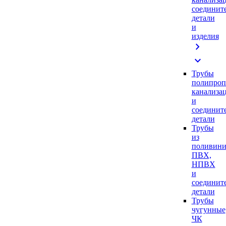
соединит
детали
и
изделия
chevron_right
expand_more
Трубы
полипроп
канализа
и
соединит
детали
Трубы
из
поливини
ПВХ,
НПВХ
и
соединит
детали
Трубы
чугунные
ЧК