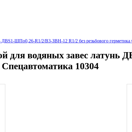
ь ДВS1-ЩПо0,26-R1/2/В3-ЗВН-12 R1/2 без резьбового герметика
й для водяных завес латунь 
а Спецавтоматика 10304