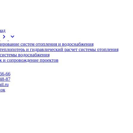
зад
chevron_right
expand_more
ирование систем отопления и водоснабжения
 теплопотерь и гидравлический расчет системы отопления
 системы водоснабжения
 и сопровождение проектов
66-66
48-87
l.ru
нок