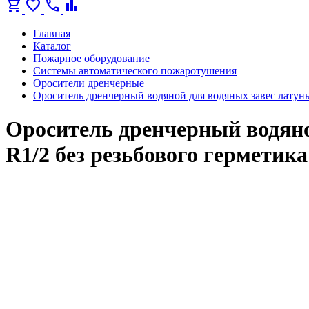
shopping_cart
favorite
call
bar_chart
Главная
Каталог
Пожарное оборудование
Системы автоматического пожаротушения
Оросители дренчерные
Ороситель дренчерный водяной для водяных завес латун
Ороситель дренчерный водяно
R1/2 без резьбового герметик