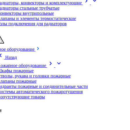
chevron_right
expand_more
адиаторы, конвекторы и комплектующие
адиаторы стальные трубчатые
онвекторы внутрипольные
лапаны и элементы термостатические
злы подключения для радиаторов
ое оборудование
on_left
Назад
chevron_right
expand_more
ожарное оборудование
кафы пожарные
тволы, рукава и головки пожарные
лапаны пожарные
идранты пожарные и соединительные части
истемы автоматического пожаротушения
опутствующие товары
и