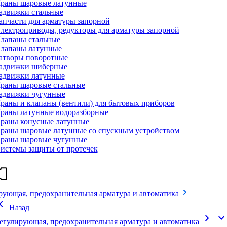
раны шаровые латунные
адвижки стальные
апчасти для арматуры запорной
лектроприводы, редукторы для арматуры запорной
лапаны стальные
лапаны латунные
атворы поворотные
адвижки шиберные
адвижки латунные
раны шаровые стальные
адвижки чугунные
раны и клапаны (вентили) для бытовых приборов
раны латунные водоразборные
раны конусные латунные
раны шаровые латунные со спускным устройством
раны шаровые чугунные
истемы защиты от протечек
рующая, предохранительная арматура и автоматика
on_left
Назад
chevron_right
expand_mor
егулирующая, предохранительная арматура и автоматика