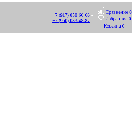
Сравнение
0
+7 (917) 858-66-66
Избранное
0
+7 (960) 083-48-87
Корзина
0