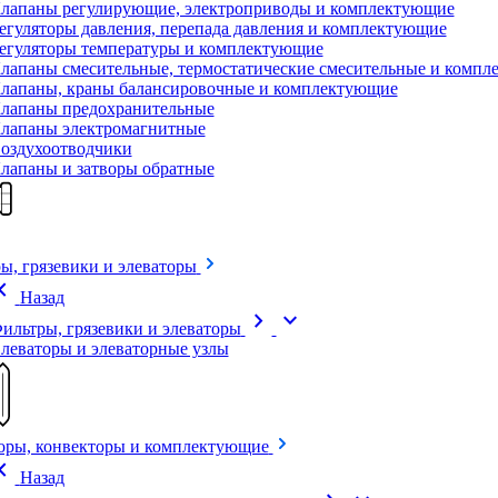
лапаны регулирующие, электроприводы и комплектующие
егуляторы давления, перепада давления и комплектующие
егуляторы температуры и комплектующие
лапаны смесительные, термостатические смесительные и комп
лапаны, краны балансировочные и комплектующие
лапаны предохранительные
лапаны электромагнитные
оздухоотводчики
лапаны и затворы обратные
ы, грязевики и элеваторы
on_left
Назад
chevron_right
expand_more
ильтры, грязевики и элеваторы
леваторы и элеваторные узлы
оры, конвекторы и комплектующие
on_left
Назад