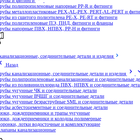
рубы и фитинги
рубы полипропиленовые напорные PP-R и фитинги
рубы металлопластиковые PEX-AL-PEX, PERT-AL-PERT и фити
рубы из сшитого полиэтилена PE-X, PE-RT и фитинги
рубы полиэтиленовые ПЭ, ПНД, фитинги и фланцы
рубы напорные ПВХ, НПВХ, PP-H и фитинги
канализационные, соединительные детали и изделия
on_left
Назад
chevron_right
expand
рубы канализационные, соединительные детали и изделия
рубы полипропиленовые канализационные и соединительные де
рубы из поливинилхлорида ПВХ, НПВХ и соединительные дета
рубы чугунные ЧК и соединительные детали
рубы чугунные ВЧШГ и соединительные детали
рубы чугунные безраструбные SML и соединительные детали
рубы асбестоцементные и соединительные детали
юки, дождеприемники и трапы чугунные
юки, дождеприемники и колодцы полимерные
оронки, лотки водосточные и комплектующие
лапаны канализационные