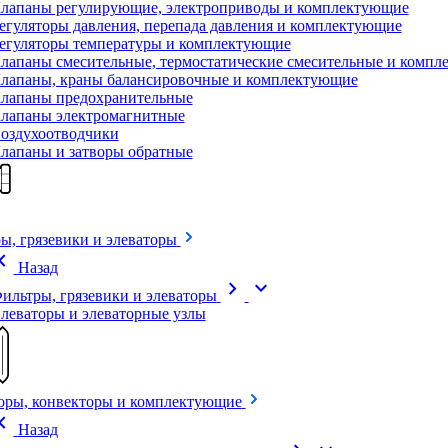
лапаны регулирующие, электроприводы и комплектующие
егуляторы давления, перепада давления и комплектующие
егуляторы температуры и комплектующие
лапаны смесительные, термостатические смесительные и комп
лапаны, краны балансировочные и комплектующие
лапаны предохранительные
лапаны электромагнитные
оздухоотводчики
лапаны и затворы обратные
ы, грязевики и элеваторы
on_left
Назад
chevron_right
expand_more
ильтры, грязевики и элеваторы
леваторы и элеваторные узлы
оры, конвекторы и комплектующие
on_left
Назад