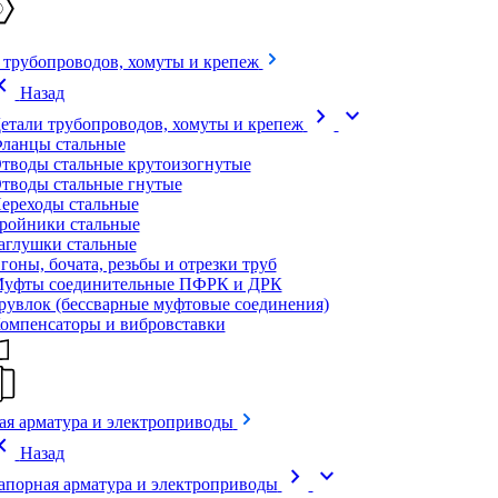
 трубопроводов, хомуты и крепеж
on_left
Назад
chevron_right
expand_more
етали трубопроводов, хомуты и крепеж
ланцы стальные
тводы стальные крутоизогнутые
тводы стальные гнутые
ереходы стальные
ройники стальные
аглушки стальные
гоны, бочата, резьбы и отрезки труб
уфты соединительные ПФРК и ДРК
рувлок (бессварные муфтовые соединения)
омпенсаторы и вибровставки
ая арматура и электроприводы
on_left
Назад
chevron_right
expand_more
апорная арматура и электроприводы