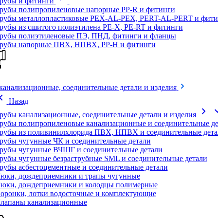
рубы и фитинги
рубы полипропиленовые напорные PP-R и фитинги
рубы металлопластиковые PEX-AL-PEX, PERT-AL-PERT и фити
рубы из сшитого полиэтилена PE-X, PE-RT и фитинги
рубы полиэтиленовые ПЭ, ПНД, фитинги и фланцы
рубы напорные ПВХ, НПВХ, PP-H и фитинги
канализационные, соединительные детали и изделия
on_left
Назад
chevron_right
expand
рубы канализационные, соединительные детали и изделия
рубы полипропиленовые канализационные и соединительные де
рубы из поливинилхлорида ПВХ, НПВХ и соединительные дета
рубы чугунные ЧК и соединительные детали
рубы чугунные ВЧШГ и соединительные детали
рубы чугунные безраструбные SML и соединительные детали
рубы асбестоцементные и соединительные детали
юки, дождеприемники и трапы чугунные
юки, дождеприемники и колодцы полимерные
оронки, лотки водосточные и комплектующие
лапаны канализационные