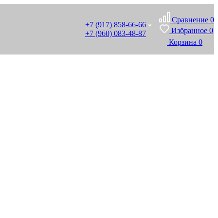
Сравнение
0
+7 (917) 858-66-66
Избранное
0
+7 (960) 083-48-87
Корзина
0