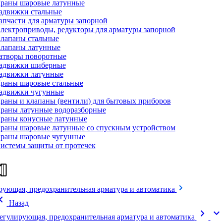
раны шаровые латунные
адвижки стальные
апчасти для арматуры запорной
лектроприводы, редукторы для арматуры запорной
лапаны стальные
лапаны латунные
атворы поворотные
адвижки шиберные
адвижки латунные
раны шаровые стальные
адвижки чугунные
раны и клапаны (вентили) для бытовых приборов
раны латунные водоразборные
раны конусные латунные
раны шаровые латунные со спускным устройством
раны шаровые чугунные
истемы защиты от протечек
рующая, предохранительная арматура и автоматика
on_left
Назад
chevron_right
expand_mor
егулирующая, предохранительная арматура и автоматика