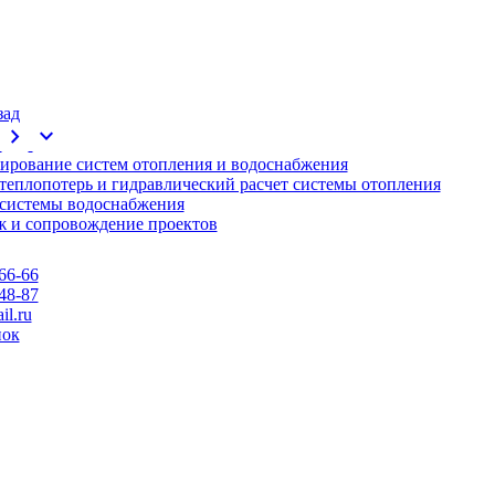
зад
chevron_right
expand_more
ирование систем отопления и водоснабжения
 теплопотерь и гидравлический расчет системы отопления
 системы водоснабжения
 и сопровождение проектов
66-66
48-87
l.ru
нок