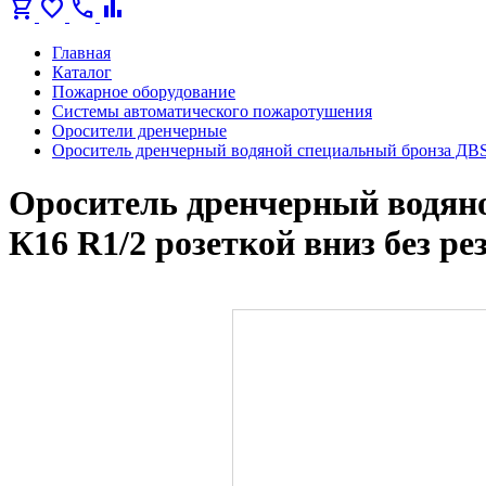
shopping_cart
favorite
call
bar_chart
Главная
Каталог
Пожарное оборудование
Системы автоматического пожаротушения
Оросители дренчерные
Ороситель дренчерный водяной специальный бронза ДВSО
Ороситель дренчерный водяно
К16 R1/2 розеткой вниз без р