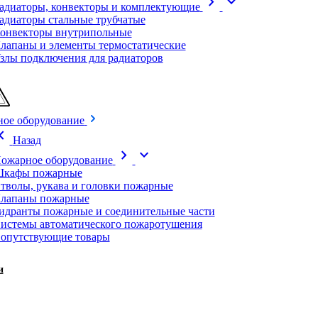
chevron_right
expand_more
адиаторы, конвекторы и комплектующие
адиаторы стальные трубчатые
онвекторы внутрипольные
лапаны и элементы термостатические
злы подключения для радиаторов
ое оборудование
on_left
Назад
chevron_right
expand_more
ожарное оборудование
кафы пожарные
тволы, рукава и головки пожарные
лапаны пожарные
идранты пожарные и соединительные части
истемы автоматического пожаротушения
опутствующие товары
и