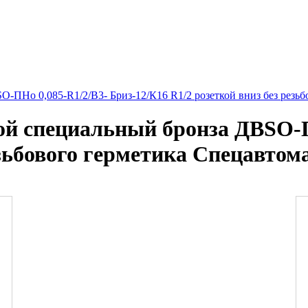
-ПНо 0,085-R1/2/В3- Бриз-12/К16 R1/2 розеткой вниз без резьб
й специальный бронза ДВSО-ПН
езьбового герметика Спецавтом