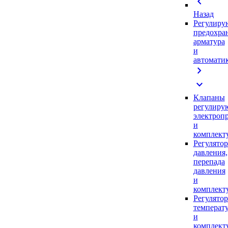
chevron_left
Назад
Регулиру
предохра
арматура
и
автомати
chevron_right
expand_more
Клапаны
регулиру
электроп
и
комплек
Регулято
давления,
перепада
давления
и
комплек
Регулято
температ
и
комплек