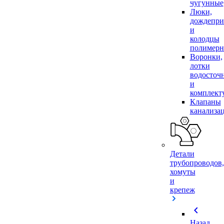
чугунные
Люки,
дождепр
и
колодцы
полимер
Воронки,
лотки
водосточ
и
комплек
Клапаны
канализа
Детали
трубопроводов,
хомуты
и
крепеж
chevron_left
Назад