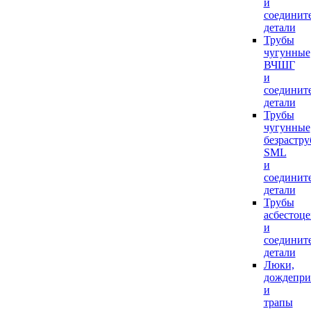
и
соединит
детали
Трубы
чугунные
ВЧШГ
и
соединит
детали
Трубы
чугунные
безрастр
SML
и
соединит
детали
Трубы
асбестоц
и
соединит
детали
Люки,
дождепр
и
трапы