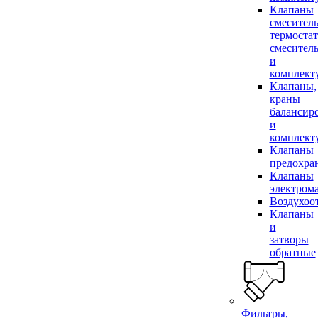
Клапаны
смесител
термоста
смесител
и
комплек
Клапаны,
краны
балансир
и
комплек
Клапаны
предохра
Клапаны
электром
Воздухоо
Клапаны
и
затворы
обратные
Фильтры,