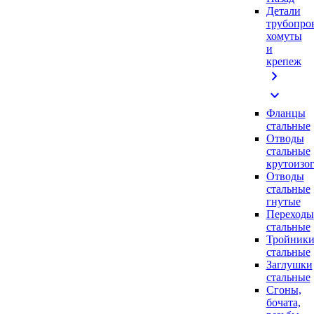
Детали
трубопро
хомуты
и
крепеж
chevron_right
expand_more
Фланцы
стальные
Отводы
стальные
крутоизо
Отводы
стальные
гнутые
Переходы
стальные
Тройник
стальные
Заглушки
стальные
Сгоны,
бочата,