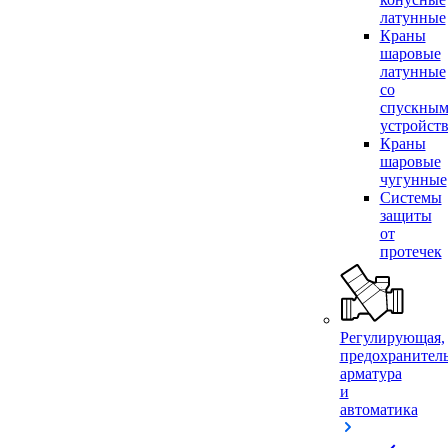
латунные
Краны
шаровые
латунные
со
спускны
устройст
Краны
шаровые
чугунные
Системы
защиты
от
протечек
Регулирующая,
предохранител
арматура
и
автоматика