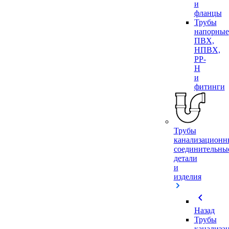
и
фланцы
Трубы
напорные
ПВХ,
НПВХ,
PP-
H
и
фитинги
Трубы
канализационн
соединительны
детали
и
изделия
chevron_left
Назад
Трубы
канализа