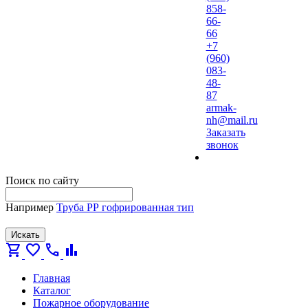
858-
66-
66
+7
(960)
083-
48-
87
armak-
nh@mail.ru
Заказать
звонок
Поиск по сайту
Например
Труба РР гофрированная тип
Искать
shopping_cart
favorite
call
bar_chart
Главная
Каталог
Пожарное оборудование