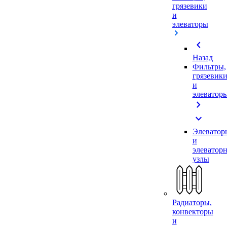
грязевики
и
элеваторы
chevron_left
Назад
Фильтры,
грязевик
и
элеватор
chevron_right
expand_more
Элеватор
и
элеватор
узлы
Радиаторы,
конвекторы
и