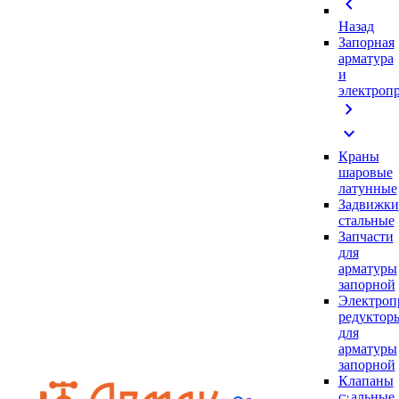
chevron_left
Назад
Запорная
арматура
и
электроп
chevron_right
expand_more
Краны
шаровые
латунные
Задвижки
стальные
Запчасти
для
арматуры
запорной
Электроп
редуктор
для
арматуры
запорной
Клапаны
стальные