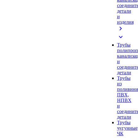
соединит
детали
и
изделия
chevron_right
expand_more
Трубы
полипроп
канализа
и
соединит
детали
Трубы
из
поливини
ПВХ,
НПВХ
и
соединит
детали
Трубы
чугунные
ЧК