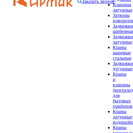
Заказать звонок
Клапаны
латунные
Затворы
поворотн
Задвижки
шиберны
Задвижки
латунные
Краны
шаровые
стальные
Задвижки
чугунные
Краны
и
клапаны
(вентили)
для
бытовых
приборов
Краны
латунные
водоразб
Краны
конусные