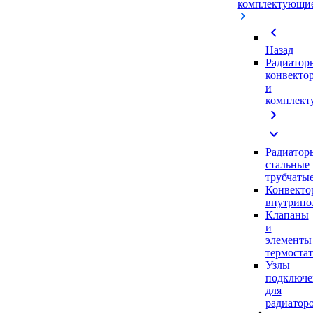
комплектующи
chevron_left
Назад
Радиатор
конвекто
и
комплек
chevron_right
expand_more
Радиатор
стальные
трубчаты
Конвекто
внутрипо
Клапаны
и
элементы
термоста
Узлы
подключе
для
радиатор