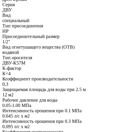
Серия
ДВУ
Вид
специальный
Тип присоединения
НР
Присоединительный размер
1/2"
Вид огнетушащего вещества (ОТВ)
водяной
Тип оросителя
ДВУ-К57М
К-фактор
К=4
Коэффициент производительности
0,3
Защищаемая площадь для воды при 2.5 м
12 м2
Рабочее давление для воды
0.05-1.00 МПа
Интенсивность орошения при 0.1 МПа
0.045 л/с х м2
Интенсивность орошения при 0.3 МПа
0.095 л/с х м2
Коэффициент инерционности