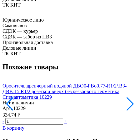
ТК КИТ
Юридическое лицо
Самовывоз
СДЭК — курьер
СДЭК — забор из ПВЗ
Произвольная доставка
Деловые линии
ТК КИТ
Похожие товары
Ороситель дренчерный водяной ДВО0-РВо0,77-R1/2/.В3-
О
ДВВ-15 R1/2 розеткой вверх без резьбового герметика
Д
Спецавтоматика 10229
С
Нет в наличии
Н
Арт.
10229
А
334.74 ₽
3
-
+
-
В корзину
В