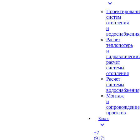
expand_more
Проектировани
систем
отопления
и
водоснабжения
Расчет
теплопотерь
и
гидравлически
расчет
системы
отопления
Расчет
системы
водоснабжения
Монтаж
и
сопровождение
проектов
Казань
expand_more
+7
(917)