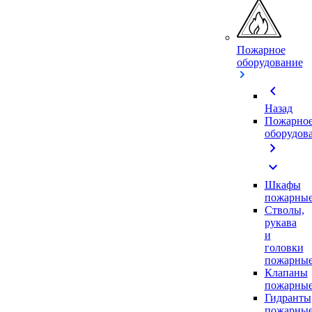
Пожарное
оборудование
chevron_left
Назад
Пожарно
оборудов
chevron_right
expand_more
Шкафы
пожарны
Стволы,
рукава
и
головки
пожарны
Клапаны
пожарны
Гидранты
пожарны