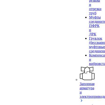
резьбы
и
отрезки
труб
Муфты
соединит
ПФРК
и
ДРК
Грувлок
(бессвар
муфтовы
соединен
Компенса
и
вибровст
Запорная
арматура
и
электропривод