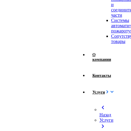
и
соединит
части
Системы
автомати
пожароту
Сопутст
товары
О
компании
Контакты
Услуги
chevron_left
Назад
Услуги
chevron_right