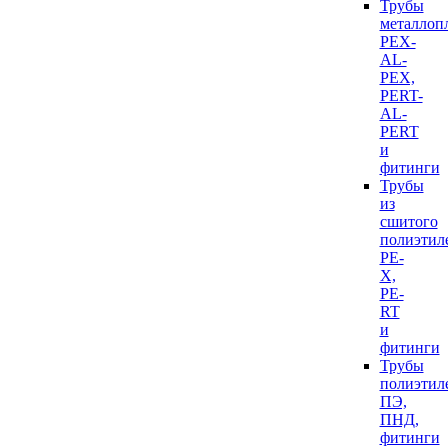
Трубы
металлоп
PEX-
AL-
PEX,
PERT-
AL-
PERT
и
фитинги
Трубы
из
сшитого
полиэтил
PE-
X,
PE-
RT
и
фитинги
Трубы
полиэтил
ПЭ,
ПНД,
фитинги