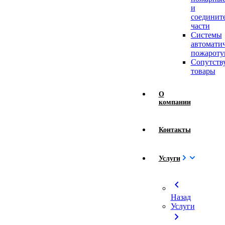
и
соединит
части
Системы
автомати
пожароту
Сопутст
товары
О
компании
Контакты
Услуги
chevron_left
Назад
Услуги
chevron_right