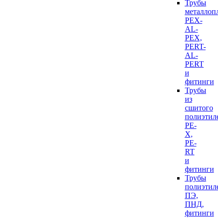
Трубы
металлоп
PEX-
AL-
PEX,
PERT-
AL-
PERT
и
фитинги
Трубы
из
сшитого
полиэтил
PE-
X,
PE-
RT
и
фитинги
Трубы
полиэтил
ПЭ,
ПНД,
фитинги