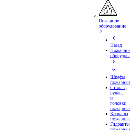
Пожарное
оборудование
chevron_left
Назад
Пожарно
оборудов
chevron_right
expand_more
Шкафы
пожарны
Стволы,
рукава
и
головки
пожарны
Клапаны
пожарны
Гидранты
пожарны