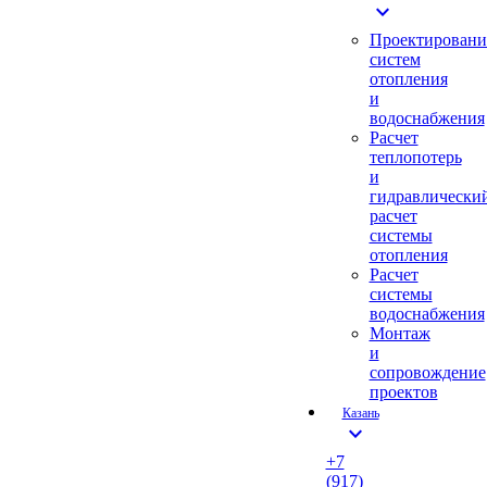
expand_more
Проектировани
систем
отопления
и
водоснабжения
Расчет
теплопотерь
и
гидравлически
расчет
системы
отопления
Расчет
системы
водоснабжения
Монтаж
и
сопровождение
проектов
Казань
expand_more
+7
(917)