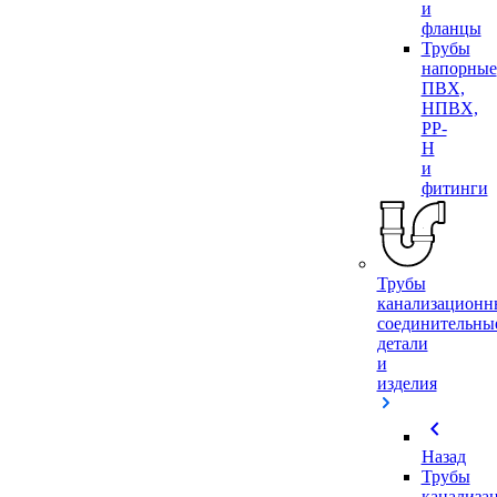
и
фланцы
Трубы
напорные
ПВХ,
НПВХ,
PP-
H
и
фитинги
Трубы
канализационн
соединительны
детали
и
изделия
chevron_left
Назад
Трубы
канализа