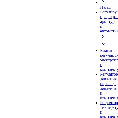
chevron_left
Назад
Регулиру
предохра
арматура
и
автомати
chevron_right
expand_more
Клапаны
регулиру
электроп
и
комплек
Регулято
давления,
перепада
давления
и
комплек
Регулято
температ
и
комплек