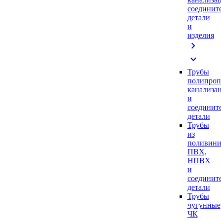
соединит
детали
и
изделия
chevron_right
expand_more
Трубы
полипроп
канализа
и
соединит
детали
Трубы
из
поливини
ПВХ,
НПВХ
и
соединит
детали
Трубы
чугунные
ЧК