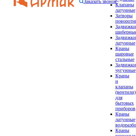
Заказать звонок
Клапаны
латунные
Затворы
поворотн
Задвижки
шиберны
Задвижки
латунные
Краны
шаровые
стальные
Задвижки
чугунные
Краны
и
клапаны
(вентили)
для
бытовых
приборов
Краны
латунные
водоразб
Краны
конусные