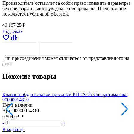
Производитель оставляет за собой право изменить параметры
без предварительного уведомления продавца. Предложение
не является публичной офертой.
49 187.25 ₽
Под заказ
favorite
leaderboard
ОПИСАНИЕ
ДОСТАВКА
Тип присоединения может отличаться от представленного на
фото
Похожие товары
Клапан побудительный тросовый КПТА-25 Спецавтоматика
00000014310
Нет в наличии
Арт.
00000014310
9 504.92 ₽
-
+
В корзину