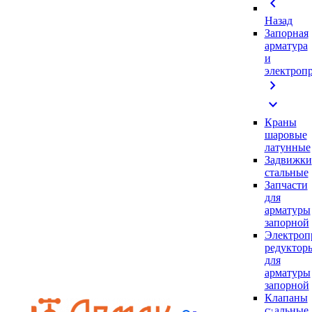
chevron_left
Назад
Запорная
арматура
и
электроп
chevron_right
expand_more
Краны
шаровые
латунные
Задвижки
стальные
Запчасти
для
арматуры
запорной
Электроп
редуктор
для
арматуры
запорной
Клапаны
стальные