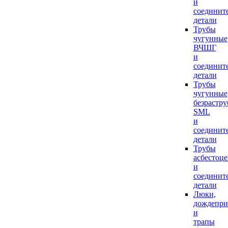
и
соединит
детали
Трубы
чугунные
ВЧШГ
и
соединит
детали
Трубы
чугунные
безрастр
SML
и
соединит
детали
Трубы
асбестоц
и
соединит
детали
Люки,
дождепр
и
трапы