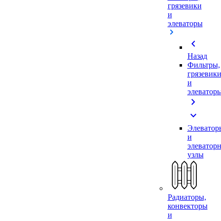
грязевики
и
элеваторы
chevron_left
Назад
Фильтры,
грязевик
и
элеватор
chevron_right
expand_more
Элеватор
и
элеватор
узлы
Радиаторы,
конвекторы
и