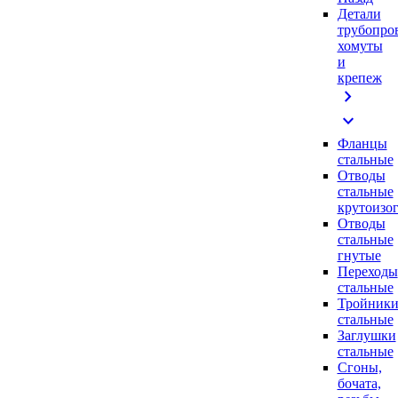
Детали
трубопро
хомуты
и
крепеж
chevron_right
expand_more
Фланцы
стальные
Отводы
стальные
крутоизо
Отводы
стальные
гнутые
Переходы
стальные
Тройник
стальные
Заглушки
стальные
Сгоны,
бочата,