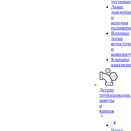
чугунные
Люки,
дождепр
и
колодцы
полимер
Воронки,
лотки
водосточ
и
комплек
Клапаны
канализа
Детали
трубопроводов,
хомуты
и
крепеж
chevron_left
Назад