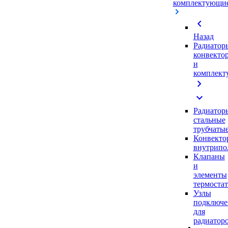
комплектующи
chevron_left
Назад
Радиатор
конвекто
и
комплек
chevron_right
expand_more
Радиатор
стальные
трубчаты
Конвекто
внутрипо
Клапаны
и
элементы
термоста
Узлы
подключе
для
радиатор