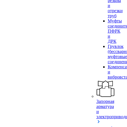
резьбы
и
отрезки
труб
Муфты
соединит
ПФРК
и
ДРК
Грувлок
(бессвар
муфтовы
соединен
Компенса
и
вибровст
Запорная
арматура
и
электропривод