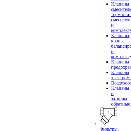
Клапаны
смесител
термоста
смесител
и
комплек
Клапаны,
краны
балансир
и
комплек
Клапаны
предохра
Клапаны
электром
Воздухоо
Клапаны
и
затворы
обратные
Фильтры,