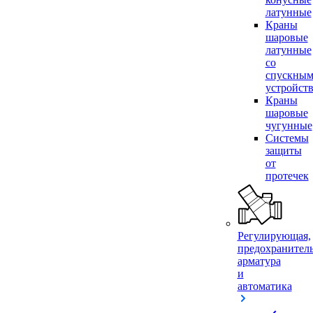
латунные
Краны
шаровые
латунные
со
спускны
устройст
Краны
шаровые
чугунные
Системы
защиты
от
протечек
Регулирующая,
предохранител
арматура
и
автоматика