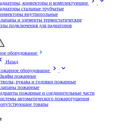
chevron_right
expand_more
адиаторы, конвекторы и комплектующие
адиаторы стальные трубчатые
онвекторы внутрипольные
лапаны и элементы термостатические
злы подключения для радиаторов
ое оборудование
on_left
Назад
chevron_right
expand_more
ожарное оборудование
кафы пожарные
тволы, рукава и головки пожарные
лапаны пожарные
идранты пожарные и соединительные части
истемы автоматического пожаротушения
опутствующие товары
и