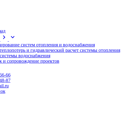
зад
chevron_right
expand_more
ирование систем отопления и водоснабжения
 теплопотерь и гидравлический расчет системы отопления
 системы водоснабжения
 и сопровождение проектов
66-66
48-87
l.ru
нок