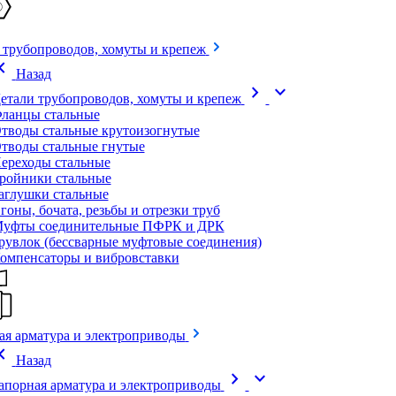
 трубопроводов, хомуты и крепеж
on_left
Назад
chevron_right
expand_more
етали трубопроводов, хомуты и крепеж
ланцы стальные
тводы стальные крутоизогнутые
тводы стальные гнутые
ереходы стальные
ройники стальные
аглушки стальные
гоны, бочата, резьбы и отрезки труб
уфты соединительные ПФРК и ДРК
рувлок (бессварные муфтовые соединения)
омпенсаторы и вибровставки
ая арматура и электроприводы
on_left
Назад
chevron_right
expand_more
апорная арматура и электроприводы