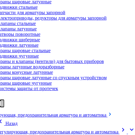
раны шаровые латунные
адвижки стальные
апчасти для арматуры запорной
лектроприводы, редукторы для арматуры запорной
лапаны стальные
лапаны латунные
атворы поворотные
адвижки шиберные
адвижки латунные
раны шаровые стальные
адвижки чугунные
раны и клапаны (вентили) для бытовых приборов
раны латунные водоразборные
раны конусные латунные
раны шаровые латунные со спускным устройством
раны шаровые чугунные
истемы защиты от протечек
рующая, предохранительная арматура и автоматика
on_left
Назад
chevron_right
expand_mor
егулирующая, предохранительная арматура и автоматика