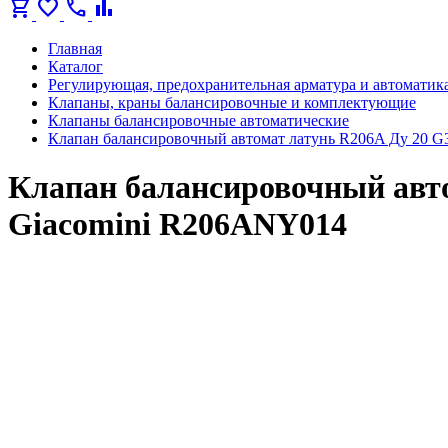
shopping_cart
favorite
call
bar_chart
Главная
Каталог
Регулирующая, предохранительная арматура и автоматик
Клапаны, краны балансировочные и комплектующие
Клапаны балансировочные автоматические
Клапан балансировочный автомат латунь R206A Ду 20 G
Клапан балансировочный авто
Giacomini R206ANY014