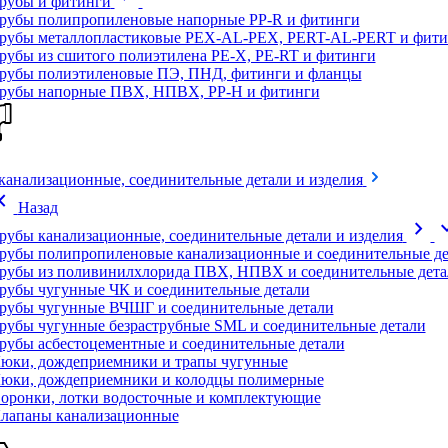
рубы и фитинги
рубы полипропиленовые напорные PP-R и фитинги
рубы металлопластиковые PEX-AL-PEX, PERT-AL-PERT и фити
рубы из сшитого полиэтилена PE-X, PE-RT и фитинги
рубы полиэтиленовые ПЭ, ПНД, фитинги и фланцы
рубы напорные ПВХ, НПВХ, PP-H и фитинги
канализационные, соединительные детали и изделия
on_left
Назад
chevron_right
expand
рубы канализационные, соединительные детали и изделия
рубы полипропиленовые канализационные и соединительные де
рубы из поливинилхлорида ПВХ, НПВХ и соединительные дета
рубы чугунные ЧК и соединительные детали
рубы чугунные ВЧШГ и соединительные детали
рубы чугунные безраструбные SML и соединительные детали
рубы асбестоцементные и соединительные детали
юки, дождеприемники и трапы чугунные
юки, дождеприемники и колодцы полимерные
оронки, лотки водосточные и комплектующие
лапаны канализационные