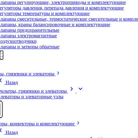
лапаны регулирующие, электроприводы и комплектующие
егуляторы давления, перепада давления и комплектующие
егуляторы температуры и комплектующие
лапаны смесительные, термостатические смесительные и комп
лапаны, краны балансировочные и комплектующие
лапаны предохранительные
лапаны электромагнитные
оздухоотводчики
лапаны и затворы обратные
ы, грязевики и элеваторы
on_left
Назад
chevron_right
expand_more
ильтры, грязевики и элеваторы
леваторы и элеваторные узлы
оры, конвекторы и комплектующие
on_left
Назад