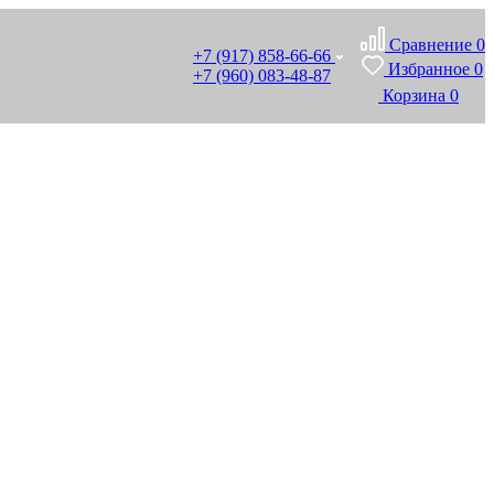
Сравнение
0
+7 (917) 858-66-66
Избранное
0
+7 (960) 083-48-87
Корзина
0