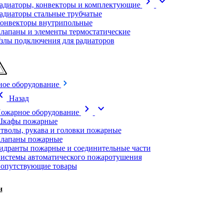
chevron_right
expand_more
адиаторы, конвекторы и комплектующие
адиаторы стальные трубчатые
онвекторы внутрипольные
лапаны и элементы термостатические
злы подключения для радиаторов
ое оборудование
on_left
Назад
chevron_right
expand_more
ожарное оборудование
кафы пожарные
тволы, рукава и головки пожарные
лапаны пожарные
идранты пожарные и соединительные части
истемы автоматического пожаротушения
опутствующие товары
и