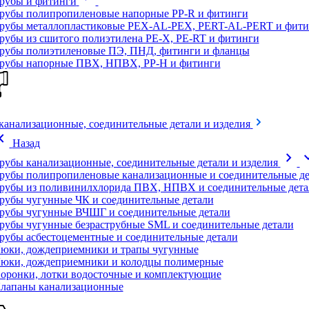
рубы и фитинги
рубы полипропиленовые напорные PP-R и фитинги
рубы металлопластиковые PEX-AL-PEX, PERT-AL-PERT и фити
рубы из сшитого полиэтилена PE-X, PE-RT и фитинги
рубы полиэтиленовые ПЭ, ПНД, фитинги и фланцы
рубы напорные ПВХ, НПВХ, PP-H и фитинги
канализационные, соединительные детали и изделия
on_left
Назад
chevron_right
expand
рубы канализационные, соединительные детали и изделия
рубы полипропиленовые канализационные и соединительные де
рубы из поливинилхлорида ПВХ, НПВХ и соединительные дета
рубы чугунные ЧК и соединительные детали
рубы чугунные ВЧШГ и соединительные детали
рубы чугунные безраструбные SML и соединительные детали
рубы асбестоцементные и соединительные детали
юки, дождеприемники и трапы чугунные
юки, дождеприемники и колодцы полимерные
оронки, лотки водосточные и комплектующие
лапаны канализационные