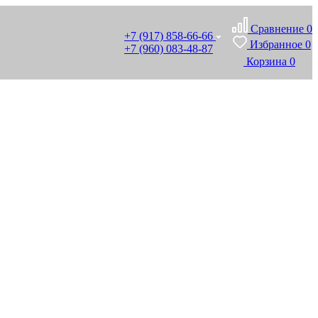
Сравнение
0
+7 (917) 858-66-66
Избранное
0
+7 (960) 083-48-87
Корзина
0