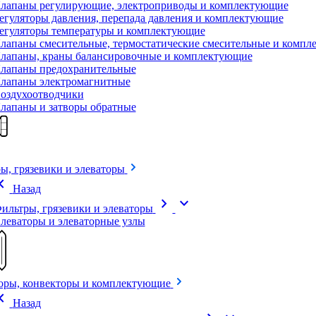
лапаны регулирующие, электроприводы и комплектующие
егуляторы давления, перепада давления и комплектующие
егуляторы температуры и комплектующие
лапаны смесительные, термостатические смесительные и комп
лапаны, краны балансировочные и комплектующие
лапаны предохранительные
лапаны электромагнитные
оздухоотводчики
лапаны и затворы обратные
ы, грязевики и элеваторы
on_left
Назад
chevron_right
expand_more
ильтры, грязевики и элеваторы
леваторы и элеваторные узлы
оры, конвекторы и комплектующие
on_left
Назад