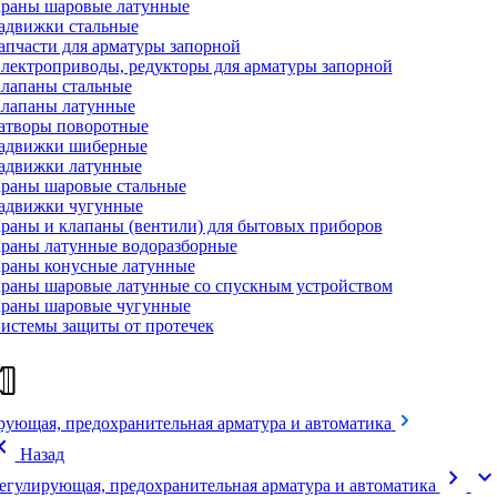
раны шаровые латунные
адвижки стальные
апчасти для арматуры запорной
лектроприводы, редукторы для арматуры запорной
лапаны стальные
лапаны латунные
атворы поворотные
адвижки шиберные
адвижки латунные
раны шаровые стальные
адвижки чугунные
раны и клапаны (вентили) для бытовых приборов
раны латунные водоразборные
раны конусные латунные
раны шаровые латунные со спускным устройством
раны шаровые чугунные
истемы защиты от протечек
рующая, предохранительная арматура и автоматика
on_left
Назад
chevron_right
expand_mor
егулирующая, предохранительная арматура и автоматика