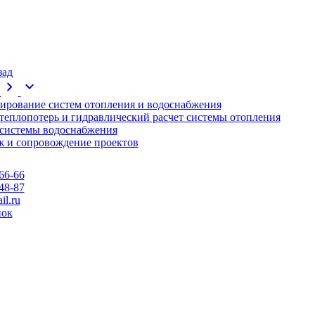
зад
chevron_right
expand_more
ирование систем отопления и водоснабжения
 теплопотерь и гидравлический расчет системы отопления
 системы водоснабжения
 и сопровождение проектов
66-66
48-87
l.ru
нок