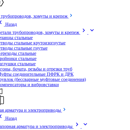
 трубопроводов, хомуты и крепеж
on_left
Назад
chevron_right
expand_more
етали трубопроводов, хомуты и крепеж
ланцы стальные
тводы стальные крутоизогнутые
тводы стальные гнутые
ереходы стальные
ройники стальные
аглушки стальные
гоны, бочата, резьбы и отрезки труб
уфты соединительные ПФРК и ДРК
рувлок (бессварные муфтовые соединения)
омпенсаторы и вибровставки
ая арматура и электроприводы
on_left
Назад
chevron_right
expand_more
апорная арматура и электроприводы