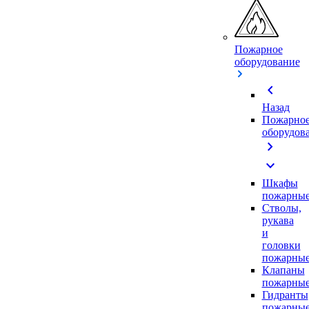
Пожарное
оборудование
chevron_left
Назад
Пожарно
оборудов
chevron_right
expand_more
Шкафы
пожарны
Стволы,
рукава
и
головки
пожарны
Клапаны
пожарны
Гидранты
пожарны