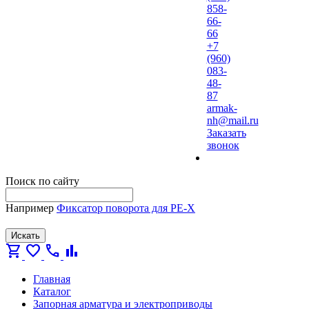
858-
66-
66
+7
(960)
083-
48-
87
armak-
nh@mail.ru
Заказать
звонок
Поиск по сайту
Например
Фиксатор поворота для PE-X
Искать
shopping_cart
favorite
call
bar_chart
Главная
Каталог
Запорная арматура и электроприводы