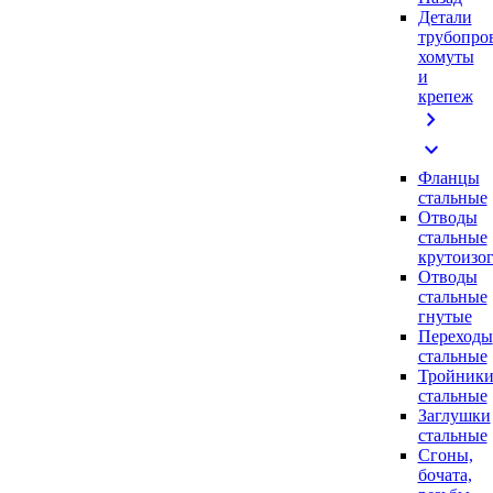
Детали
трубопро
хомуты
и
крепеж
chevron_right
expand_more
Фланцы
стальные
Отводы
стальные
крутоизо
Отводы
стальные
гнутые
Переходы
стальные
Тройник
стальные
Заглушки
стальные
Сгоны,
бочата,