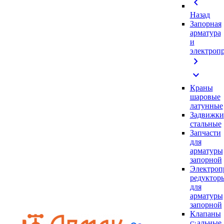
chevron_left
Назад
Запорная
арматура
и
электроп
chevron_right
expand_more
Краны
шаровые
латунные
Задвижки
стальные
Запчасти
для
арматуры
запорной
Электроп
редуктор
для
арматуры
запорной
Клапаны
стальные