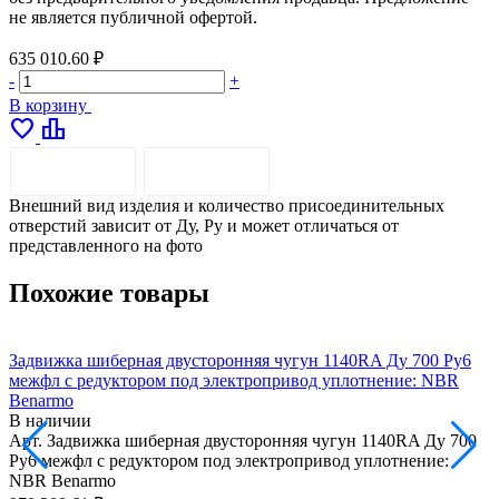
не является публичной офертой.
635 010.60 ₽
-
+
В корзину
favorite
leaderboard
ОПИСАНИЕ
ДОСТАВКА
Внешний вид изделия и количество присоединительных
отверстий зависит от Ду, Pу и может отличаться от
представленного на фото
Похожие товары
Задвижка шиберная двусторонняя чугун 1140RA Ду 700 Ру6
З
межфл с редуктором под электропривод уплотнение: NBR
м
Benarmo
В наличии
Арт.
Задвижка шиберная двусторонняя чугун 1140RA Ду 700
А
Ру6 межфл с редуктором под электропривод уплотнение:
Р
NBR Benarmo