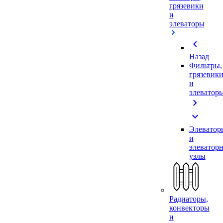
грязевики
и
элеваторы
chevron_left
Назад
Фильтры,
грязевик
и
элеватор
chevron_right
expand_more
Элеватор
и
элеватор
узлы
Радиаторы,
конвекторы
и