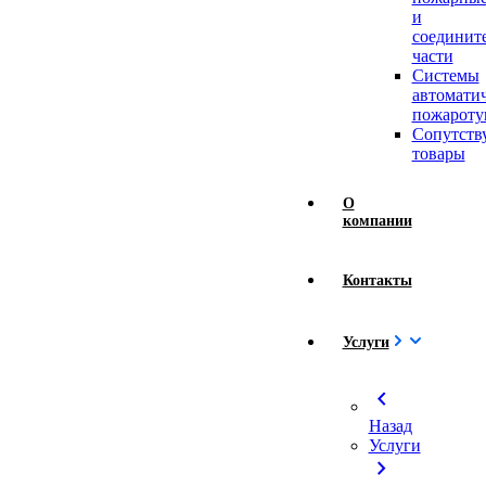
и
соединит
части
Системы
автомати
пожароту
Сопутст
товары
О
компании
Контакты
Услуги
chevron_left
Назад
Услуги
chevron_right