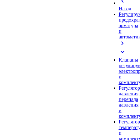
chevron_left
Назад
Регулиру
предохра
арматура
и
автомати
chevron_right
expand_more
Клапаны
регулиру
электроп
и
комплек
Регулято
давления,
перепада
давления
и
комплек
Регулято
температ
и
комплек