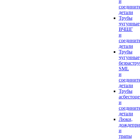
и
соединит
детали
Трубы
чугунные
ВЧШГ
и
соединит
детали
Трубы
чугунные
безрастр
SML
и
соединит
детали
Трубы
асбестоц
и
соединит
детали
Люки,
дождепр
и
трапы