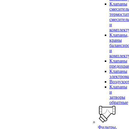
Клапаны
смесител
термоста
смесител
и
комплек
Клапаны,
краны
балансир
и
комплек
Клапаны
предохра
Клапаны
электром
Воздухоо
Клапаны
и
затворы
обратные
Фильтры,