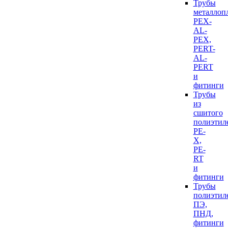
Трубы
металлоп
PEX-
AL-
PEX,
PERT-
AL-
PERT
и
фитинги
Трубы
из
сшитого
полиэтил
PE-
X,
PE-
RT
и
фитинги
Трубы
полиэтил
ПЭ,
ПНД,
фитинги