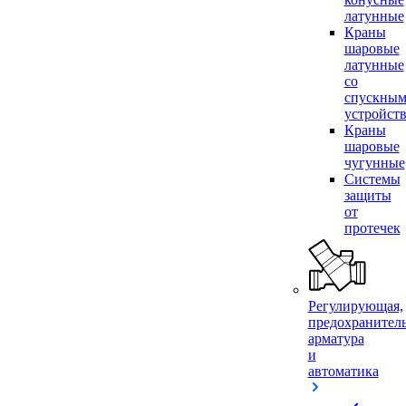
латунные
Краны
шаровые
латунные
со
спускны
устройст
Краны
шаровые
чугунные
Системы
защиты
от
протечек
Регулирующая,
предохранител
арматура
и
автоматика