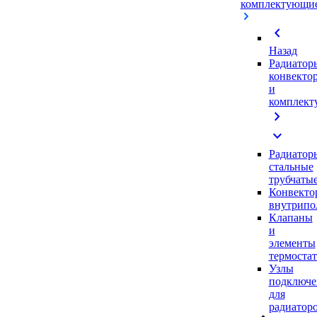
комплектующи
chevron_left
Назад
Радиатор
конвекто
и
комплек
chevron_right
expand_more
Радиатор
стальные
трубчаты
Конвекто
внутрипо
Клапаны
и
элементы
термоста
Узлы
подключе
для
радиатор