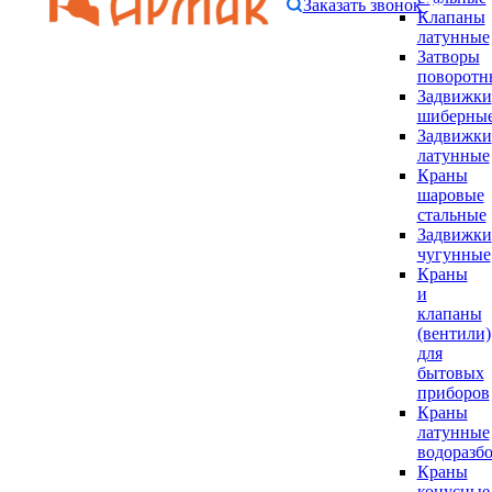
Заказать звонок
Клапаны
латунные
Затворы
поворотн
Задвижки
шиберны
Задвижки
латунные
Краны
шаровые
стальные
Задвижки
чугунные
Краны
и
клапаны
(вентили)
для
бытовых
приборов
Краны
латунные
водоразб
Краны
конусные