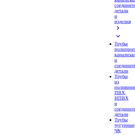
соединит
детали
и
изделия
chevron_right
expand_more
Трубы
полипроп
канализа
и
соединит
детали
Трубы
из
поливини
ПВХ,
НПВХ
и
соединит
детали
Трубы
чугунные
ЧК