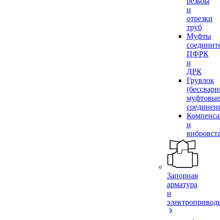
резьбы
и
отрезки
труб
Муфты
соединит
ПФРК
и
ДРК
Грувлок
(бессвар
муфтовы
соединен
Компенса
и
вибровст
Запорная
арматура
и
электропривод