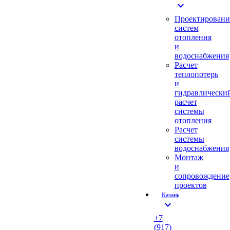
expand_more
Проектировани
систем
отопления
и
водоснабжения
Расчет
теплопотерь
и
гидравлически
расчет
системы
отопления
Расчет
системы
водоснабжения
Монтаж
и
сопровождение
проектов
Казань
expand_more
+7
(917)