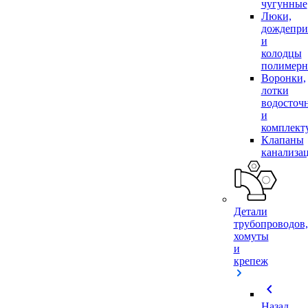
чугунные
Люки,
дождепр
и
колодцы
полимер
Воронки,
лотки
водосточ
и
комплек
Клапаны
канализа
Детали
трубопроводов,
хомуты
и
крепеж
chevron_left
Назад