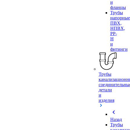
и
фланцы
Трубы
напорные
ПВХ,
НПВХ,
PP-
H
и
фитинги
Трубы
канализационн
соединительны
детали
и
изделия
chevron_left
Назад
Трубы
канализа