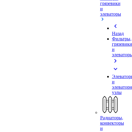
грязевики
и
элеваторы
chevron_left
Назад
Фильтры,
грязевик
и
элеватор
chevron_right
expand_more
Элеватор
и
элеватор
узлы
Радиаторы,
конвекторы
и