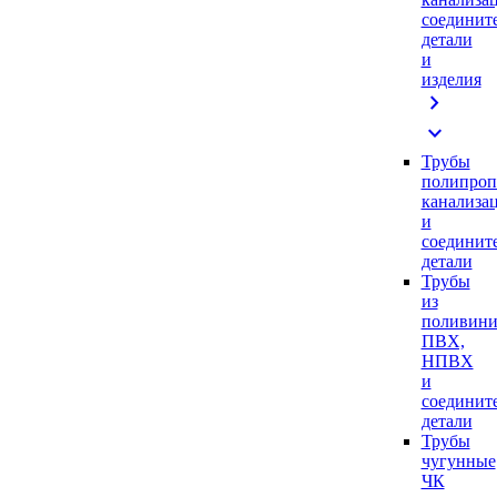
соединит
детали
и
изделия
chevron_right
expand_more
Трубы
полипроп
канализа
и
соединит
детали
Трубы
из
поливини
ПВХ,
НПВХ
и
соединит
детали
Трубы
чугунные
ЧК