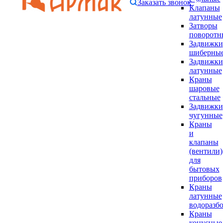
Заказать звонок
Клапаны
латунные
Затворы
поворотн
Задвижки
шиберны
Задвижки
латунные
Краны
шаровые
стальные
Задвижки
чугунные
Краны
и
клапаны
(вентили)
для
бытовых
приборов
Краны
латунные
водоразб
Краны
конусные