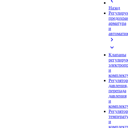
chevron_left
Назад
Регулиру
предохра
арматура
и
автомати
chevron_right
expand_more
Клапаны
регулиру
электроп
и
комплек
Регулято
давления,
перепада
давления
и
комплек
Регулято
температ
и
комплек