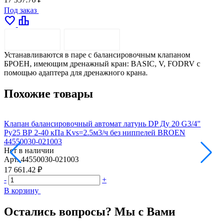
Под заказ
favorite
leaderboard
ОПИСАНИЕ
ДОСТАВКА
Устанавливаются в паре с балансировочным клапаном
БРОЕН, имеющим дренажный кран: BASIC, V, FODRV с
помощью адаптера для дренажного крана.
Похожие товары
Клапан балансировочный автомат латунь DP Ду 20 G3/4"
К
Ру25 ВР 2-40 кПа Kvs=2.5м3/ч без ниппелей BROEN
В
44550030-021003
0
Нет в наличии
Н
Арт.
44550030-021003
А
17 661.42 ₽
2
-
+
-
В корзину
В
Остались вопросы? Мы с Вами