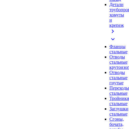
Детали
трубопро
хомуты
и
крепеж
chevron_right
expand_more
Фланцы
стальные
Отводы
стальные
крутоизо
Отводы
стальные
гнутые
Переходы
стальные
Тройник
стальные
Заглушки
стальные
Сгоны,
бочата,