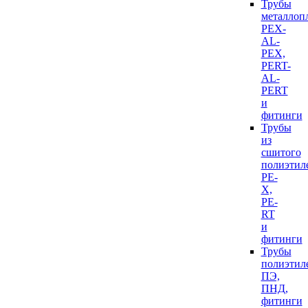
Трубы
металлоп
PEX-
AL-
PEX,
PERT-
AL-
PERT
и
фитинги
Трубы
из
сшитого
полиэтил
PE-
X,
PE-
RT
и
фитинги
Трубы
полиэтил
ПЭ,
ПНД,
фитинги