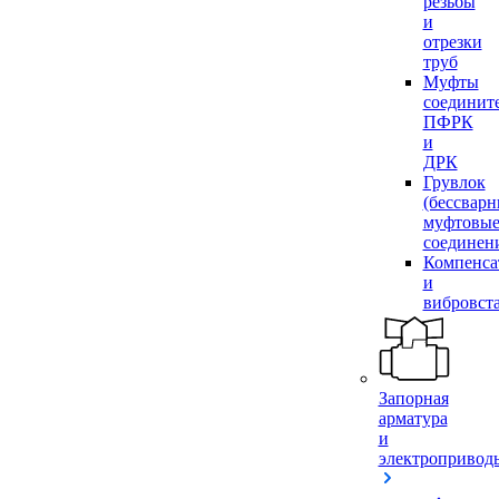
резьбы
и
отрезки
труб
Муфты
соединит
ПФРК
и
ДРК
Грувлок
(бессвар
муфтовы
соединен
Компенса
и
вибровст
Запорная
арматура
и
электропривод