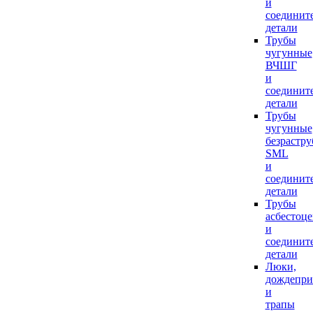
и
соединит
детали
Трубы
чугунные
ВЧШГ
и
соединит
детали
Трубы
чугунные
безрастр
SML
и
соединит
детали
Трубы
асбестоц
и
соединит
детали
Люки,
дождепр
и
трапы