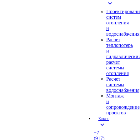
expand_more
Проектировани
систем
отопления
и
водоснабжения
Расчет
теплопотерь
и
гидравлически
расчет
системы
отопления
Расчет
системы
водоснабжения
Монтаж
и
сопровождение
проектов
Казань
expand_more
+7
(917)