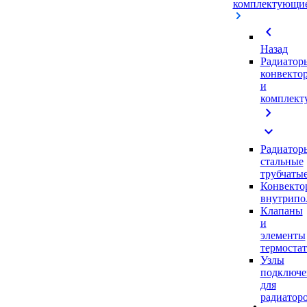
комплектующи
chevron_left
Назад
Радиатор
конвекто
и
комплек
chevron_right
expand_more
Радиатор
стальные
трубчаты
Конвекто
внутрипо
Клапаны
и
элементы
термоста
Узлы
подключе
для
радиатор