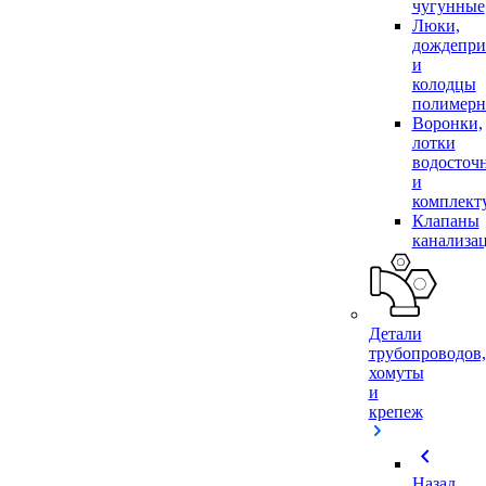
чугунные
Люки,
дождепр
и
колодцы
полимер
Воронки,
лотки
водосточ
и
комплек
Клапаны
канализа
Детали
трубопроводов,
хомуты
и
крепеж
chevron_left
Назад