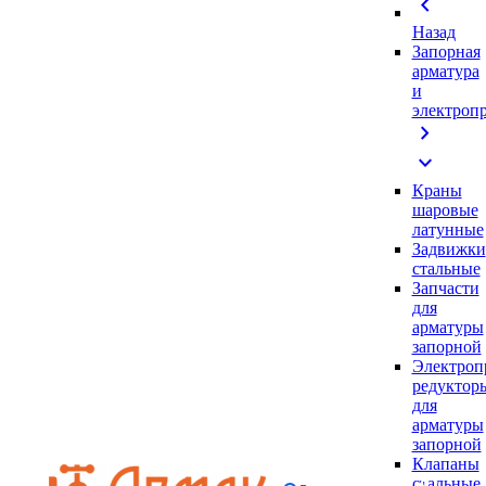
chevron_left
Назад
Запорная
арматура
и
электроп
chevron_right
expand_more
Краны
шаровые
латунные
Задвижки
стальные
Запчасти
для
арматуры
запорной
Электроп
редуктор
для
арматуры
запорной
Клапаны
стальные