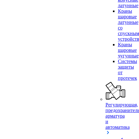
латунные
Краны
шаровые
латунные
со
спускны
устройст
Краны
шаровые
чугунные
Системы
защиты
от
протечек
Регулирующая,
предохранител
арматура
и
автоматика