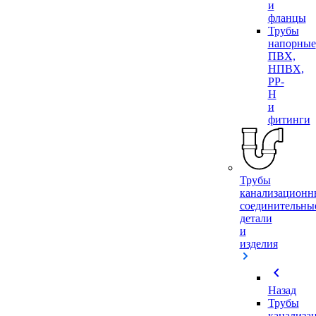
и
фланцы
Трубы
напорные
ПВХ,
НПВХ,
PP-
H
и
фитинги
Трубы
канализационн
соединительны
детали
и
изделия
chevron_left
Назад
Трубы
канализа