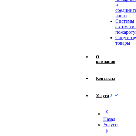
и
соединит
части
Системы
автомати
пожароту
Сопутст
товары
О
компании
Контакты
Услуги
chevron_left
Назад
Услуги
chevron_right