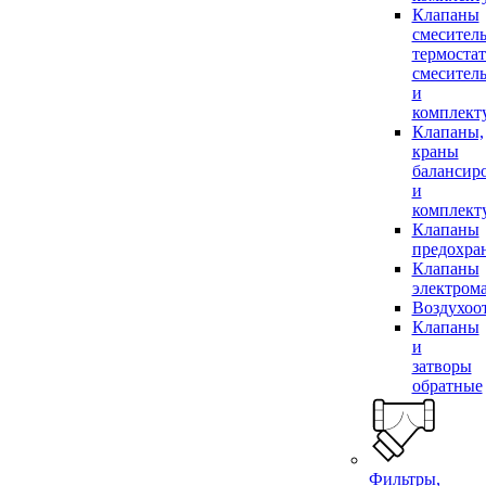
Клапаны
смесител
термоста
смесител
и
комплек
Клапаны,
краны
балансир
и
комплек
Клапаны
предохра
Клапаны
электром
Воздухоо
Клапаны
и
затворы
обратные
Фильтры,