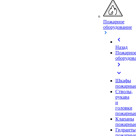
Пожарное
оборудование
chevron_left
Назад
Пожарно
оборудов
chevron_right
expand_more
Шкафы
пожарны
Стволы,
рукава
и
головки
пожарны
Клапаны
пожарны
Гидранты
пожарны