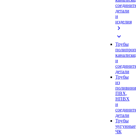
соединит
детали
и
изделия
chevron_right
expand_more
Трубы
полипроп
канализа
и
соединит
детали
Трубы
из
поливини
ПВХ,
НПВХ
и
соединит
детали
Трубы
чугунные
ЧК