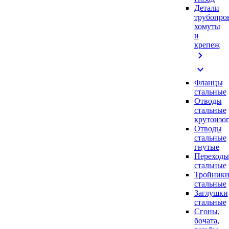
Детали
трубопро
хомуты
и
крепеж
chevron_right
expand_more
Фланцы
стальные
Отводы
стальные
крутоизо
Отводы
стальные
гнутые
Переходы
стальные
Тройник
стальные
Заглушки
стальные
Сгоны,
бочата,