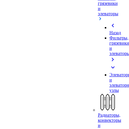
грязевики
и
элеваторы
chevron_left
Назад
Фильтры,
грязевик
и
элеватор
chevron_right
expand_more
Элеватор
и
элеватор
узлы
Радиаторы,
конвекторы
и