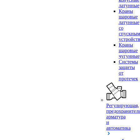
латунные
Краны
шаровые
латунные
со
спускны
устройст
Краны
шаровые
чугунные
Системы
защиты
от
протечек
Регулирующая,
предохранител
арматура
и
автоматика