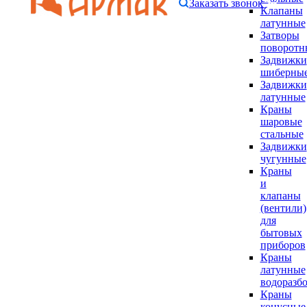
Заказать звонок
Клапаны
латунные
Затворы
поворотн
Задвижки
шиберны
Задвижки
латунные
Краны
шаровые
стальные
Задвижки
чугунные
Краны
и
клапаны
(вентили)
для
бытовых
приборов
Краны
латунные
водоразб
Краны
конусные