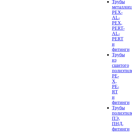
Трубы
металлоп
PEX-
AL-
PEX,
PERT-
AL-
PERT
и
фитинги
Трубы
из
сшитого
полиэтил
PE-
X,
PE-
RT
и
фитинги
Трубы
полиэтил
ПЭ,
ПНД,
фитинги