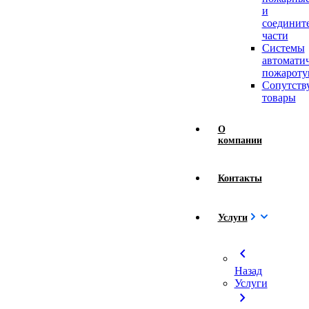
и
соединит
части
Системы
автомати
пожароту
Сопутст
товары
О
компании
Контакты
Услуги
chevron_left
Назад
Услуги
chevron_right