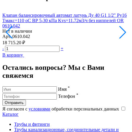
Клапан балансировочный автомат латунь Ду 40 G1 1/2" Ру16
К
Тмакс=110 оС ВР 5-30 кПа Kvs=11.72м3/ч без ниппелей OR
Т
0610.042
0
Нет в наличии
Н
Арт.
0610.042
А
18 715.20 ₽
2
-
+
-
В корзину
В
Остались вопросы? Мы с Вами
свяжемся
*
Имя
*
Телефон
Отправить
Я согласен с
условиями
обработки персональных данных
Каталог
Трубы и фитинги
Трубы канализационные, соединительные детали и