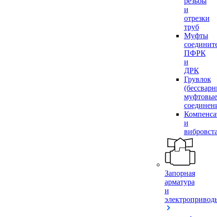
резьбы
и
отрезки
труб
Муфты
соединит
ПФРК
и
ДРК
Грувлок
(бессвар
муфтовы
соединен
Компенса
и
вибровст
Запорная
арматура
и
электропривод