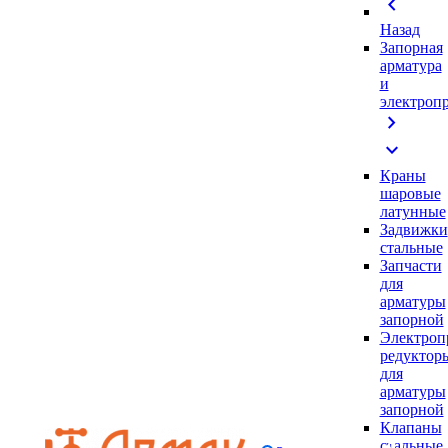
chevron_left
Назад
Запорная
арматура
и
электроп
chevron_right
expand_more
Краны
шаровые
латунные
Задвижки
стальные
Запчасти
для
арматуры
запорной
Электроп
редуктор
для
арматуры
запорной
Клапаны
стальные