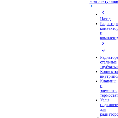
комплектующи
chevron_left
Назад
Радиатор
конвекто
и
комплек
chevron_right
expand_more
Радиатор
стальные
трубчаты
Конвекто
внутрипо
Клапаны
и
элементы
термоста
Узлы
подключе
для
радиатор