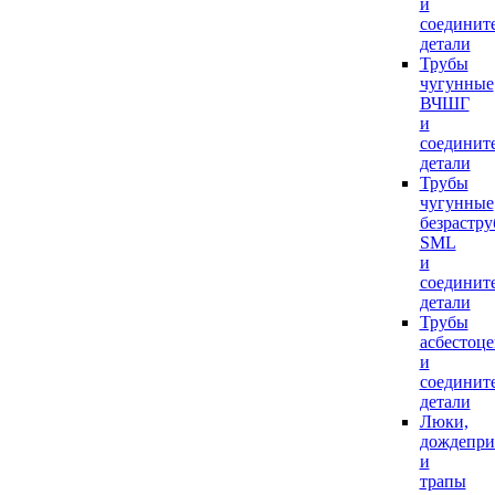
и
соединит
детали
Трубы
чугунные
ВЧШГ
и
соединит
детали
Трубы
чугунные
безрастр
SML
и
соединит
детали
Трубы
асбестоц
и
соединит
детали
Люки,
дождепр
и
трапы