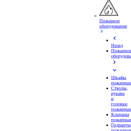
Пожарное
оборудование
chevron_left
Назад
Пожарно
оборудов
chevron_right
expand_more
Шкафы
пожарны
Стволы,
рукава
и
головки
пожарны
Клапаны
пожарны
Гидранты
пожарны