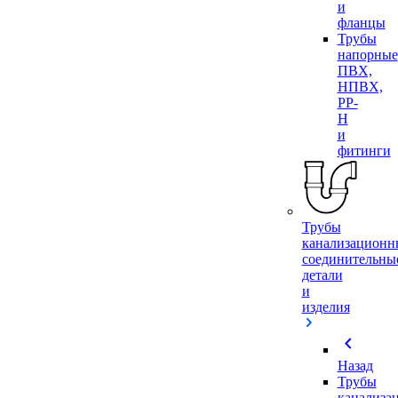
и
фланцы
Трубы
напорные
ПВХ,
НПВХ,
PP-
H
и
фитинги
Трубы
канализационн
соединительны
детали
и
изделия
chevron_left
Назад
Трубы
канализа