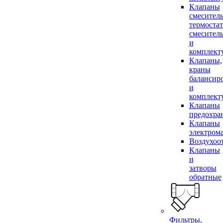
Клапаны
смесител
термоста
смесител
и
комплек
Клапаны,
краны
балансир
и
комплек
Клапаны
предохра
Клапаны
электром
Воздухоо
Клапаны
и
затворы
обратные
Фильтры,