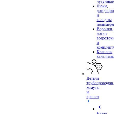
чугунные
Люки,
дождепр
и
колодцы
полимер
Воронки,
лотки
водосточ
и
комплек
Клапаны
канализа
Детали
трубопроводов,
хомуты
и
крепеж
chevron_left
Назад