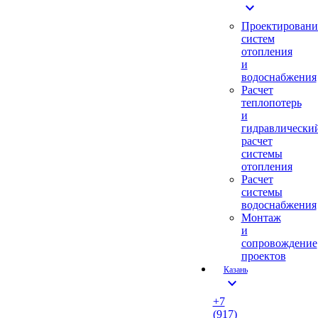
expand_more
Проектировани
систем
отопления
и
водоснабжения
Расчет
теплопотерь
и
гидравлически
расчет
системы
отопления
Расчет
системы
водоснабжения
Монтаж
и
сопровождение
проектов
Казань
expand_more
+7
(917)