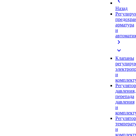
chevron_left
Назад
Регулиру
предохра
арматура
и
автомати
chevron_right
expand_more
Клапаны
регулиру
электроп
и
комплек
Регулято
давления,
перепада
давления
и
комплек
Регулято
температ
и
комплек