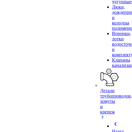
чугунные
Люки,
дождепр
и
колодцы
полимер
Воронки,
лотки
водосточ
и
комплек
Клапаны
канализа
Детали
трубопроводов,
хомуты
и
крепеж
chevron_left
Назад