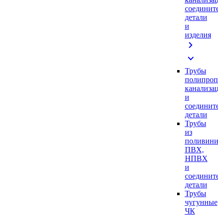
соединит
детали
и
изделия
chevron_right
expand_more
Трубы
полипроп
канализа
и
соединит
детали
Трубы
из
поливини
ПВХ,
НПВХ
и
соединит
детали
Трубы
чугунные
ЧК