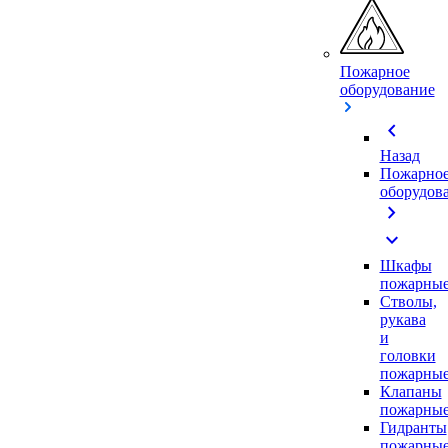
Пожарное
оборудование
chevron_left
Назад
Пожарно
оборудов
chevron_right
expand_more
Шкафы
пожарны
Стволы,
рукава
и
головки
пожарны
Клапаны
пожарны
Гидранты
пожарны