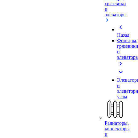
грязевики
и
элеваторы
chevron_left
Назад
Фильтры,
грязевик
и
элеватор
chevron_right
expand_more
Элеватор
и
элеватор
узлы
Радиаторы,
конвекторы
и