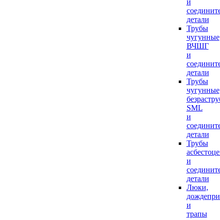
и
соединит
детали
Трубы
чугунные
ВЧШГ
и
соединит
детали
Трубы
чугунные
безрастр
SML
и
соединит
детали
Трубы
асбестоц
и
соединит
детали
Люки,
дождепр
и
трапы