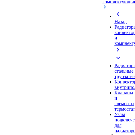
комплектующи
chevron_left
Назад
Радиатор
конвекто
и
комплек
chevron_right
expand_more
Радиатор
стальные
трубчаты
Конвекто
внутрипо
Клапаны
и
элементы
термоста
Узлы
подключе
для
радиатор