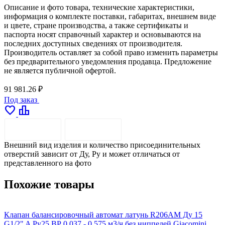
Описание и фото товара, технические характеристики,
информация о комплекте поставки, габаритах, внешнем виде
и цвете, стране производства, а также сертификаты и
паспорта носят справочный характер и основываются на
последних доступных сведениях от производителя.
Производитель оставляет за собой право изменить параметры
без предварительного уведомления продавца. Предложение
не является публичной офертой.
91 981.26 ₽
Под заказ
favorite
leaderboard
ОПИСАНИЕ
ДОСТАВКА
Внешний вид изделия и количество присоединительных
отверстий зависит от Ду, Pу и может отличаться от
представленного на фото
Похожие товары
Клапан балансировочный автомат латунь R206AM Ду 15
К
G1/2" A Ру25 ВР 0.037 - 0.575 м3/ч без ниппелей Giacomini
G