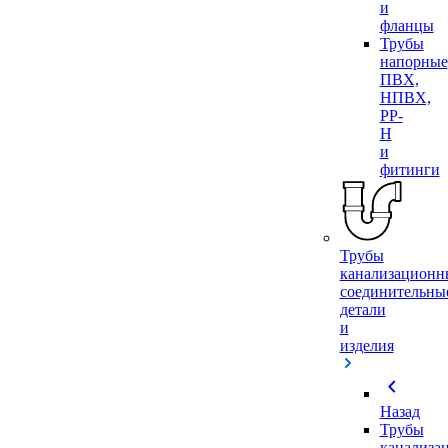
и
фланцы
Трубы
напорные
ПВХ,
НПВХ,
PP-
H
и
фитинги
Трубы
канализационн
соединительны
детали
и
изделия
chevron_left
Назад
Трубы
канализа