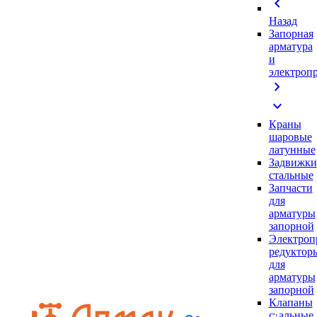
chevron_left
Назад
Запорная
арматура
и
электроп
chevron_right
expand_more
Краны
шаровые
латунные
Задвижки
стальные
Запчасти
для
арматуры
запорной
Электроп
редуктор
для
арматуры
запорной
Клапаны
стальные