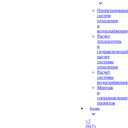
expand_more
Проектировани
систем
отопления
и
водоснабжения
Расчет
теплопотерь
и
гидравлически
расчет
системы
отопления
Расчет
системы
водоснабжения
Монтаж
и
сопровождение
проектов
Казань
expand_more
+7
(917)