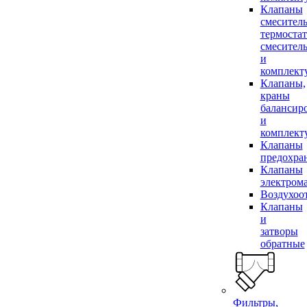
Клапаны
смесител
термоста
смесител
и
комплек
Клапаны,
краны
балансир
и
комплек
Клапаны
предохра
Клапаны
электром
Воздухоо
Клапаны
и
затворы
обратные
Фильтры,