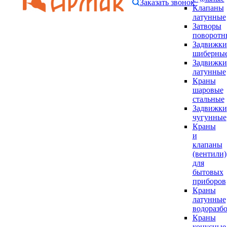
Заказать звонок
Клапаны
латунные
Затворы
поворотн
Задвижки
шиберны
Задвижки
латунные
Краны
шаровые
стальные
Задвижки
чугунные
Краны
и
клапаны
(вентили)
для
бытовых
приборов
Краны
латунные
водоразб
Краны
конусные