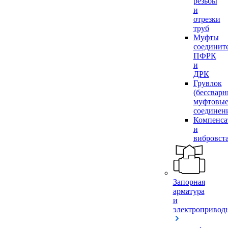
резьбы
и
отрезки
труб
Муфты
соединит
ПФРК
и
ДРК
Грувлок
(бессвар
муфтовы
соединен
Компенса
и
вибровст
Запорная
арматура
и
электропривод