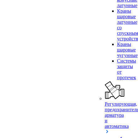
латунные
Краны
шаровые
латунные
со
спускны
устройст
Краны
шаровые
чугунные
Системы
защиты
от
протечек
Регулирующая,
предохранител
арматура
и
автоматика