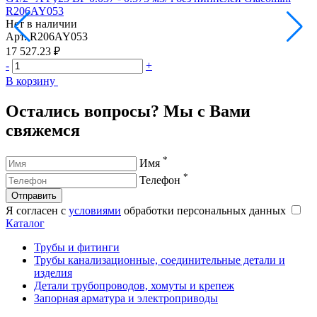
R206AY053
Нет в наличии
Н
Арт.
R206AY053
А
17 527.23 ₽
1
-
+
-
В корзину
В
Остались вопросы? Мы с Вами
свяжемся
*
Имя
*
Телефон
Отправить
Я согласен с
условиями
обработки персональных данных
Каталог
Трубы и фитинги
Трубы канализационные, соединительные детали и
изделия
Детали трубопроводов, хомуты и крепеж
Запорная арматура и электроприводы