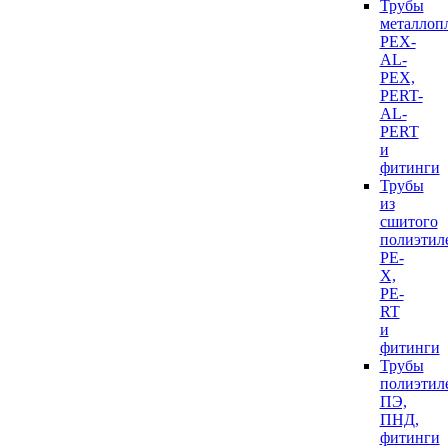
Трубы
металлоп
PEX-
AL-
PEX,
PERT-
AL-
PERT
и
фитинги
Трубы
из
сшитого
полиэтил
PE-
X,
PE-
RT
и
фитинги
Трубы
полиэтил
ПЭ,
ПНД,
фитинги