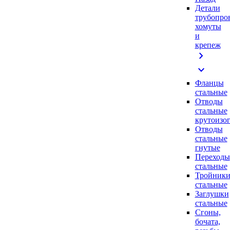
Детали
трубопро
хомуты
и
крепеж
chevron_right
expand_more
Фланцы
стальные
Отводы
стальные
крутоизо
Отводы
стальные
гнутые
Переходы
стальные
Тройник
стальные
Заглушки
стальные
Сгоны,
бочата,