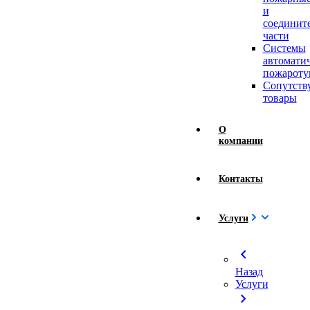
и
соединит
части
Системы
автомати
пожароту
Сопутст
товары
О
компании
Контакты
Услуги
chevron_left
Назад
Услуги
chevron_right