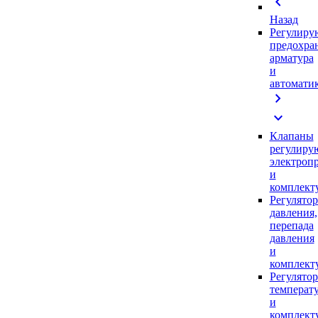
chevron_left
Назад
Регулиру
предохра
арматура
и
автомати
chevron_right
expand_more
Клапаны
регулиру
электроп
и
комплек
Регулято
давления,
перепада
давления
и
комплек
Регулято
температ
и
комплек