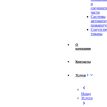
и
соединит
части
Системы
автомати
пожароту
Сопутст
товары
О
компании
Контакты
Услуги
chevron_left
Назад
Услуги
chevron_right