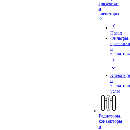
грязевики
и
элеваторы
chevron_left
Назад
Фильтры,
грязевик
и
элеватор
chevron_right
expand_more
Элеватор
и
элеватор
узлы
Радиаторы,
конвекторы
и