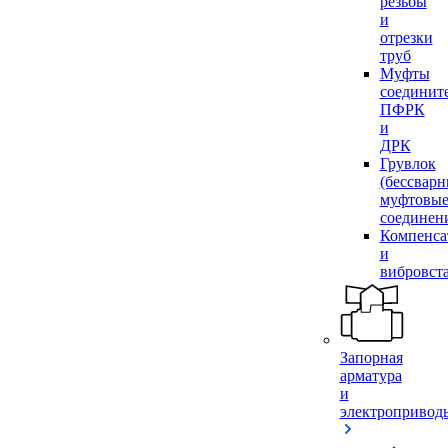
резьбы
и
отрезки
труб
Муфты
соединит
ПФРК
и
ДРК
Грувлок
(бессвар
муфтовы
соединен
Компенса
и
вибровст
Запорная
арматура
и
электропривод