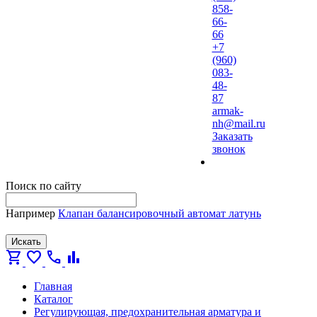
858-
66-
66
+7
(960)
083-
48-
87
armak-
nh@mail.ru
Заказать
звонок
Поиск по сайту
Например
Клапан балансировочный автомат латунь
Искать
shopping_cart
favorite
call
bar_chart
Главная
Каталог
Регулирующая, предохранительная арматура и