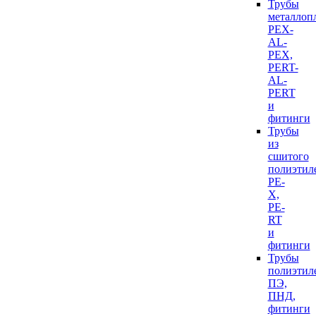
Трубы
металлоп
PEX-
AL-
PEX,
PERT-
AL-
PERT
и
фитинги
Трубы
из
сшитого
полиэтил
PE-
X,
PE-
RT
и
фитинги
Трубы
полиэтил
ПЭ,
ПНД,
фитинги