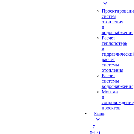
expand_more
Проектировани
систем
отопления
и
водоснабжения
Расчет
теплопотерь
и
гидравлически
расчет
системы
отопления
Расчет
системы
водоснабжения
Монтаж
и
сопровождение
проектов
Казань
expand_more
+7
(917)