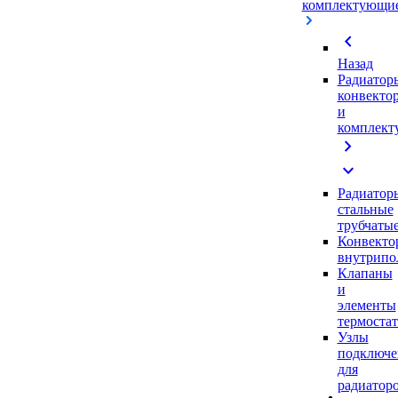
комплектующи
chevron_left
Назад
Радиатор
конвекто
и
комплек
chevron_right
expand_more
Радиатор
стальные
трубчаты
Конвекто
внутрипо
Клапаны
и
элементы
термоста
Узлы
подключе
для
радиатор