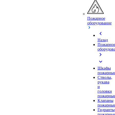
Пожарное
оборудование
chevron_left
Назад
Пожарно
оборудов
chevron_right
expand_more
Шкафы
пожарны
Стволы,
рукава
и
головки
пожарны
Клапаны
пожарны
Гидранты
пожарны