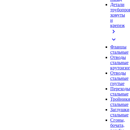
Детали
трубопро
хомуты
и
крепеж
chevron_right
expand_more
Фланцы
стальные
Отводы
стальные
крутоизо
Отводы
стальные
гнутые
Переходы
стальные
Тройник
стальные
Заглушки
стальные
Сгоны,
бочата,