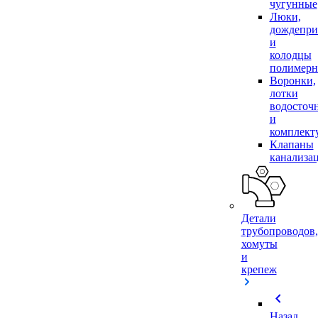
чугунные
Люки,
дождепр
и
колодцы
полимер
Воронки,
лотки
водосточ
и
комплек
Клапаны
канализа
Детали
трубопроводов,
хомуты
и
крепеж
chevron_left
Назад