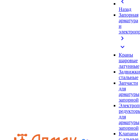
chevron_left
Назад
Запорная
арматура
и
электроп
chevron_right
expand_more
Краны
шаровые
латунные
Задвижки
стальные
Запчасти
для
арматуры
запорной
Электроп
редуктор
для
арматуры
запорной
Клапаны
стальные