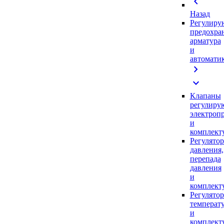
chevron_left
Назад
Регулиру
предохра
арматура
и
автомати
chevron_right
expand_more
Клапаны
регулиру
электроп
и
комплек
Регулято
давления,
перепада
давления
и
комплек
Регулято
температ
и
комплек