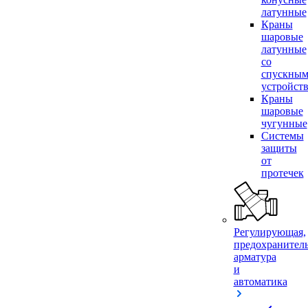
латунные
Краны
шаровые
латунные
со
спускны
устройст
Краны
шаровые
чугунные
Системы
защиты
от
протечек
Регулирующая,
предохранител
арматура
и
автоматика