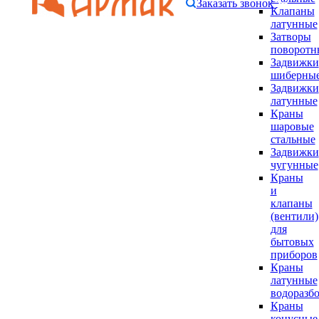
Заказать звонок
Клапаны
латунные
Затворы
поворотн
Задвижки
шиберны
Задвижки
латунные
Краны
шаровые
стальные
Задвижки
чугунные
Краны
и
клапаны
(вентили)
для
бытовых
приборов
Краны
латунные
водоразб
Краны
конусные