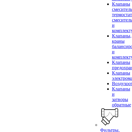
Клапаны
смесител
термоста
смесител
и
комплек
Клапаны,
краны
балансир
и
комплек
Клапаны
предохра
Клапаны
электром
Воздухоо
Клапаны
и
затворы
обратные
Фильтры,