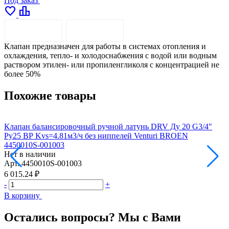
Под заказ
favorite
leaderboard
ОПИСАНИЕ
ДОСТАВКА
Клапан предназначен для работы в системах отопления и
охлаждения, тепло- и холодоснабжения с водой или водным
раствором этилен- или пропиленгликоля с концентрацией не
более 50%
Похожие товары
Клапан балансировочный ручной латунь DRV Ду 20 G3/4"
К
Ру25 ВР Kvs=4.81м3/ч без ниппелей Venturi BROEN
В
4450010S-001003
0
Нет в наличии
Н
Арт.
4450010S-001003
А
6 015.24 ₽
7
-
+
-
В корзину
В
Остались вопросы? Мы с Вами