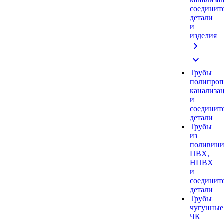
соединит
детали
и
изделия
chevron_right
expand_more
Трубы
полипроп
канализа
и
соединит
детали
Трубы
из
поливини
ПВХ,
НПВХ
и
соединит
детали
Трубы
чугунные
ЧК