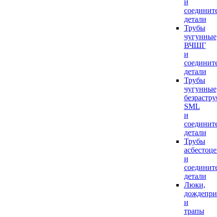
и
соединит
детали
Трубы
чугунные
ВЧШГ
и
соединит
детали
Трубы
чугунные
безрастр
SML
и
соединит
детали
Трубы
асбестоц
и
соединит
детали
Люки,
дождепр
и
трапы