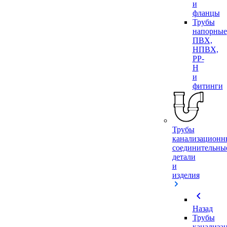
и
фланцы
Трубы
напорные
ПВХ,
НПВХ,
PP-
H
и
фитинги
Трубы
канализационн
соединительны
детали
и
изделия
chevron_left
Назад
Трубы
канализа