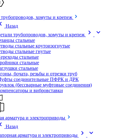
 трубопроводов, хомуты и крепеж
on_left
Назад
chevron_right
expand_more
етали трубопроводов, хомуты и крепеж
ланцы стальные
тводы стальные крутоизогнутые
тводы стальные гнутые
ереходы стальные
ройники стальные
аглушки стальные
гоны, бочата, резьбы и отрезки труб
уфты соединительные ПФРК и ДРК
рувлок (бессварные муфтовые соединения)
омпенсаторы и вибровставки
ая арматура и электроприводы
on_left
Назад
chevron_right
expand_more
апорная арматура и электроприводы