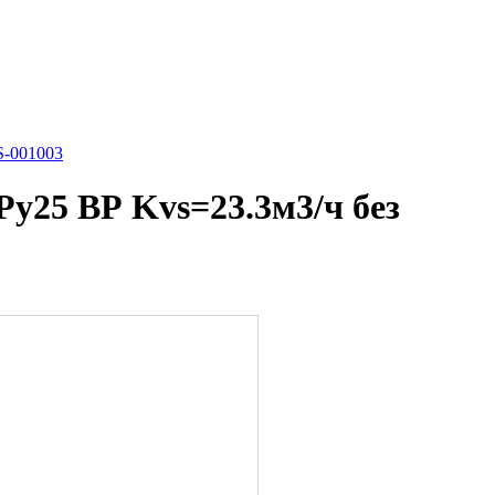
S-001003
у25 ВР Kvs=23.3м3/ч без