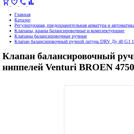
shopping_cart
favorite
call
bar_chart
Главная
Каталог
Регулирующая, предохранительная арматура и автоматик
Клапаны, краны балансировочные и комплектующие
Клапаны балансировочные ручные
Клапан балансировочный ручной латунь DRV Ду 40 G1 1/
Клапан балансировочный ручн
ниппелей Venturi BROEN 4750