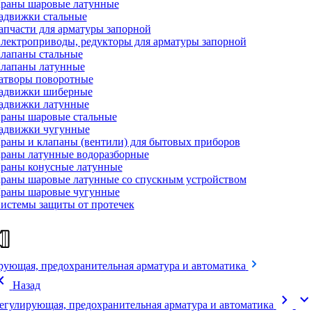
раны шаровые латунные
адвижки стальные
апчасти для арматуры запорной
лектроприводы, редукторы для арматуры запорной
лапаны стальные
лапаны латунные
атворы поворотные
адвижки шиберные
адвижки латунные
раны шаровые стальные
адвижки чугунные
раны и клапаны (вентили) для бытовых приборов
раны латунные водоразборные
раны конусные латунные
раны шаровые латунные со спускным устройством
раны шаровые чугунные
истемы защиты от протечек
рующая, предохранительная арматура и автоматика
on_left
Назад
chevron_right
expand_mor
егулирующая, предохранительная арматура и автоматика