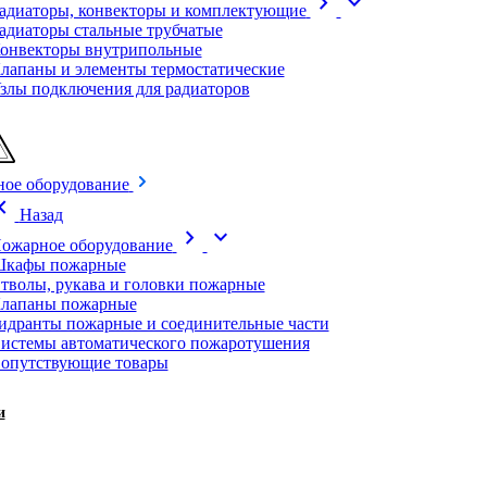
chevron_right
expand_more
адиаторы, конвекторы и комплектующие
адиаторы стальные трубчатые
онвекторы внутрипольные
лапаны и элементы термостатические
злы подключения для радиаторов
ое оборудование
on_left
Назад
chevron_right
expand_more
ожарное оборудование
кафы пожарные
тволы, рукава и головки пожарные
лапаны пожарные
идранты пожарные и соединительные части
истемы автоматического пожаротушения
опутствующие товары
и