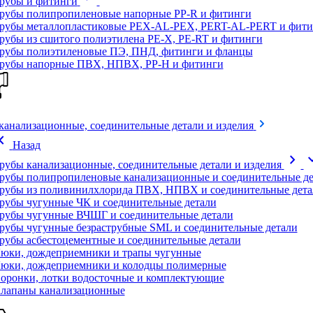
рубы и фитинги
рубы полипропиленовые напорные PP-R и фитинги
рубы металлопластиковые PEX-AL-PEX, PERT-AL-PERT и фити
рубы из сшитого полиэтилена PE-X, PE-RT и фитинги
рубы полиэтиленовые ПЭ, ПНД, фитинги и фланцы
рубы напорные ПВХ, НПВХ, PP-H и фитинги
канализационные, соединительные детали и изделия
on_left
Назад
chevron_right
expand
рубы канализационные, соединительные детали и изделия
рубы полипропиленовые канализационные и соединительные де
рубы из поливинилхлорида ПВХ, НПВХ и соединительные дета
рубы чугунные ЧК и соединительные детали
рубы чугунные ВЧШГ и соединительные детали
рубы чугунные безраструбные SML и соединительные детали
рубы асбестоцементные и соединительные детали
юки, дождеприемники и трапы чугунные
юки, дождеприемники и колодцы полимерные
оронки, лотки водосточные и комплектующие
лапаны канализационные