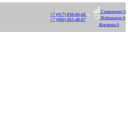
Сравнение
0
+7 (917) 858-66-66
Избранное
0
+7 (960) 083-48-87
Корзина
0