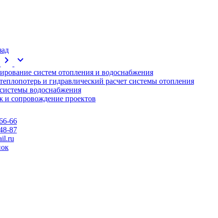
зад
chevron_right
expand_more
ирование систем отопления и водоснабжения
 теплопотерь и гидравлический расчет системы отопления
 системы водоснабжения
 и сопровождение проектов
66-66
48-87
l.ru
нок