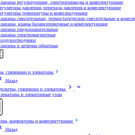
лапаны регулирующие, электроприводы и комплектующие
егуляторы давления, перепада давления и комплектующие
егуляторы температуры и комплектующие
лапаны смесительные, термостатические смесительные и комп
лапаны, краны балансировочные и комплектующие
лапаны предохранительные
лапаны электромагнитные
оздухоотводчики
лапаны и затворы обратные
ы, грязевики и элеваторы
on_left
Назад
chevron_right
expand_more
ильтры, грязевики и элеваторы
леваторы и элеваторные узлы
оры, конвекторы и комплектующие
on_left
Назад