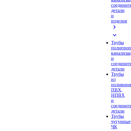
соединит
детали
и
изделия
chevron_right
expand_more
Трубы
полипроп
канализа
и
соединит
детали
Трубы
из
поливини
ПВХ,
НПВХ
и
соединит
детали
Трубы
чугунные
ЧК