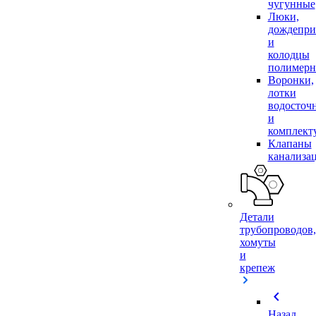
чугунные
Люки,
дождепр
и
колодцы
полимер
Воронки,
лотки
водосточ
и
комплек
Клапаны
канализа
Детали
трубопроводов,
хомуты
и
крепеж
chevron_left
Назад