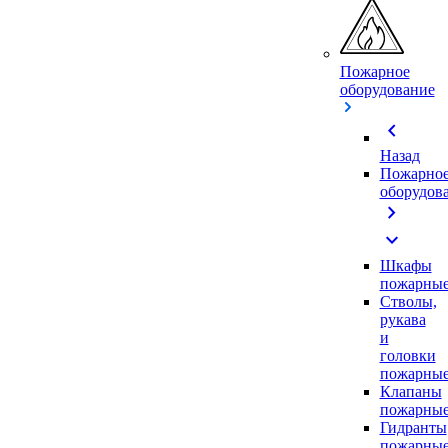
Пожарное
оборудование
chevron_left
Назад
Пожарно
оборудов
chevron_right
expand_more
Шкафы
пожарны
Стволы,
рукава
и
головки
пожарны
Клапаны
пожарны
Гидранты
пожарны