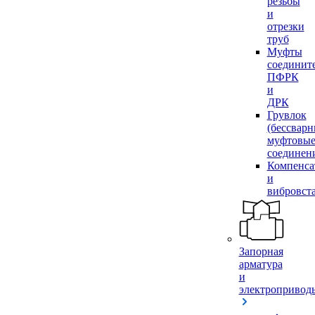
резьбы
и
отрезки
труб
Муфты
соединит
ПФРК
и
ДРК
Грувлок
(бессвар
муфтовы
соединен
Компенса
и
вибровст
Запорная
арматура
и
электропривод