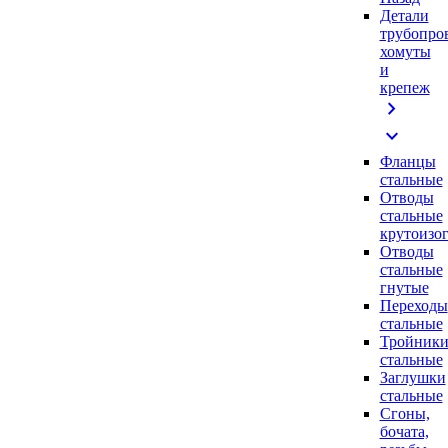
Детали
трубопро
хомуты
и
крепеж
chevron_right
expand_more
Фланцы
стальные
Отводы
стальные
крутоизо
Отводы
стальные
гнутые
Переходы
стальные
Тройник
стальные
Заглушки
стальные
Сгоны,
бочата,