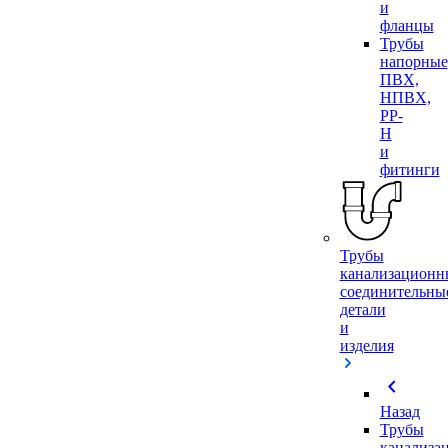
и
фланцы
Трубы
напорные
ПВХ,
НПВХ,
PP-
H
и
фитинги
Трубы
канализационн
соединительны
детали
и
изделия
chevron_left
Назад
Трубы
канализа