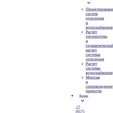
expand_more
Проектировани
систем
отопления
и
водоснабжения
Расчет
теплопотерь
и
гидравлически
расчет
системы
отопления
Расчет
системы
водоснабжения
Монтаж
и
сопровождение
проектов
Казань
expand_more
+7
(917)