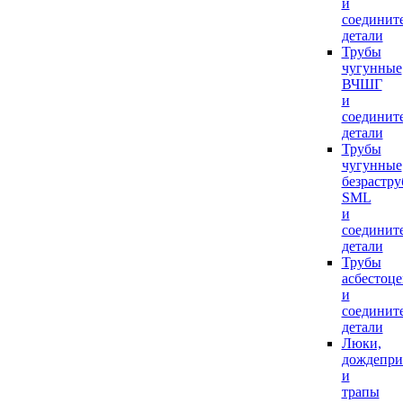
и
соединит
детали
Трубы
чугунные
ВЧШГ
и
соединит
детали
Трубы
чугунные
безрастр
SML
и
соединит
детали
Трубы
асбестоц
и
соединит
детали
Люки,
дождепр
и
трапы