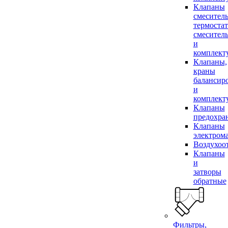
Клапаны
смесител
термоста
смесител
и
комплек
Клапаны,
краны
балансир
и
комплек
Клапаны
предохра
Клапаны
электром
Воздухоо
Клапаны
и
затворы
обратные
Фильтры,