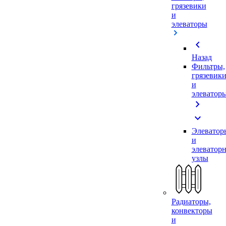
грязевики
и
элеваторы
chevron_left
Назад
Фильтры,
грязевик
и
элеватор
chevron_right
expand_more
Элеватор
и
элеватор
узлы
Радиаторы,
конвекторы
и