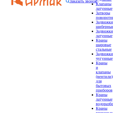
Заказать звонок
Клапаны
латунные
Затворы
поворотн
Задвижки
шиберны
Задвижки
латунные
Краны
шаровые
стальные
Задвижки
чугунные
Краны
и
клапаны
(вентили)
для
бытовых
приборов
Краны
латунные
водоразб
Краны
конусные