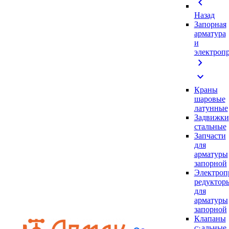
chevron_left
Назад
Запорная
арматура
и
электроп
chevron_right
expand_more
Краны
шаровые
латунные
Задвижки
стальные
Запчасти
для
арматуры
запорной
Электроп
редуктор
для
арматуры
запорной
Клапаны
стальные