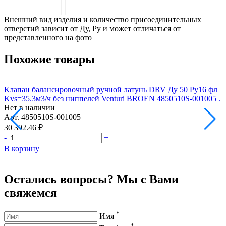
ОПИСАНИЕ
ДОСТАВКА
Внешний вид изделия и количество присоединительных
отверстий зависит от Ду, Pу и может отличаться от
представленного на фото
Похожие товары
Клапан балансировочный ручной латунь DRV Ду 50 Ру16 фл
К
Kvs=35.3м3/ч без ниппелей Venturi BROEN 4850510S-001005 .
ф
Нет в наличии
Арт.
4850510S-001005
Н
А
30 392.46 ₽
5
-
+
-
В корзину
В
Остались вопросы? Мы с Вами
свяжемся
*
Имя
*