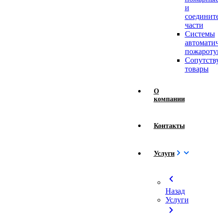
и
соединит
части
Системы
автомати
пожароту
Сопутст
товары
О
компании
Контакты
Услуги
chevron_left
Назад
Услуги
chevron_right