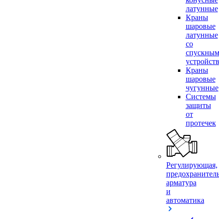
латунные
Краны
шаровые
латунные
со
спускны
устройст
Краны
шаровые
чугунные
Системы
защиты
от
протечек
Регулирующая,
предохранител
арматура
и
автоматика