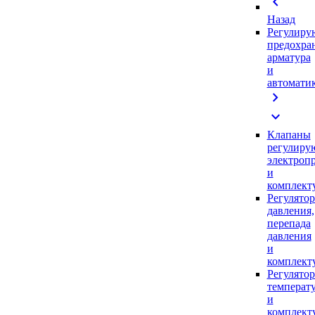
chevron_left
Назад
Регулиру
предохра
арматура
и
автомати
chevron_right
expand_more
Клапаны
регулиру
электроп
и
комплек
Регулято
давления,
перепада
давления
и
комплек
Регулято
температ
и
комплек