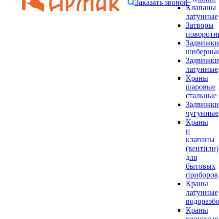
Заказать звонок
Клапаны
латунные
Затворы
поворотн
Задвижки
шиберны
Задвижки
латунные
Краны
шаровые
стальные
Задвижки
чугунные
Краны
и
клапаны
(вентили)
для
бытовых
приборов
Краны
латунные
водоразб
Краны
конусные