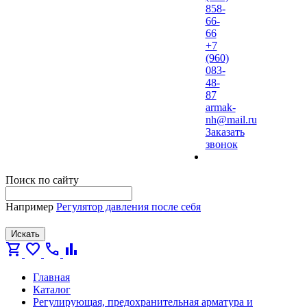
858-
66-
66
+7
(960)
083-
48-
87
armak-
nh@mail.ru
Заказать
звонок
Поиск по сайту
Например
Регулятор давления после себя
Искать
shopping_cart
favorite
call
bar_chart
Главная
Каталог
Регулирующая, предохранительная арматура и