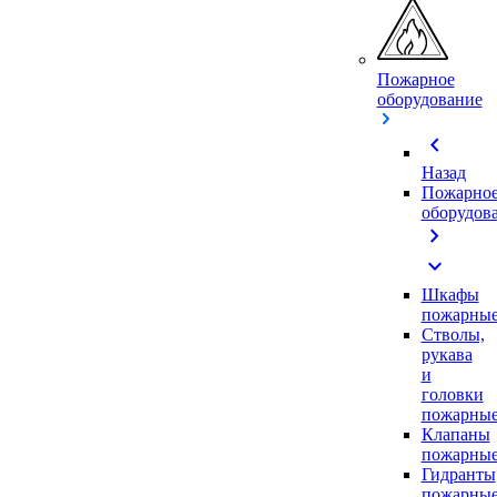
Пожарное
оборудование
chevron_left
Назад
Пожарно
оборудов
chevron_right
expand_more
Шкафы
пожарны
Стволы,
рукава
и
головки
пожарны
Клапаны
пожарны
Гидранты
пожарны