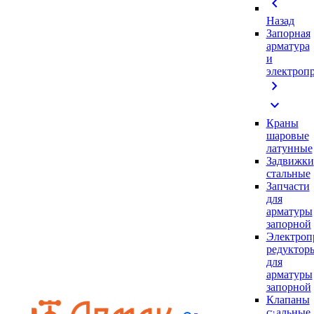
chevron_left
Назад
Запорная
арматура
и
электроп
chevron_right
expand_more
Краны
шаровые
латунные
Задвижки
стальные
Запчасти
для
арматуры
запорной
Электроп
редуктор
для
арматуры
запорной
Клапаны
стальные