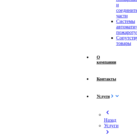
и
соединит
части
Системы
автомати
пожароту
Сопутст
товары
О
компании
Контакты
Услуги
chevron_left
Назад
Услуги
chevron_right