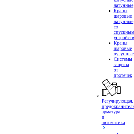
латунные
Краны
шаровые
латунные
со
спускны
устройст
Краны
шаровые
чугунные
Системы
защиты
от
протечек
Регулирующая,
предохранител
арматура
и
автоматика