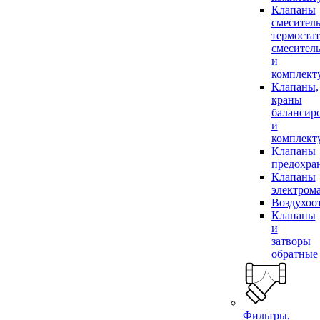
Клапаны
смесител
термоста
смесител
и
комплек
Клапаны,
краны
балансир
и
комплек
Клапаны
предохра
Клапаны
электром
Воздухоо
Клапаны
и
затворы
обратные
Фильтры,