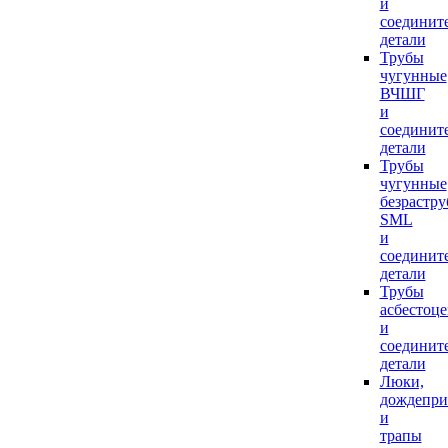
и
соединит
детали
Трубы
чугунные
ВЧШГ
и
соединит
детали
Трубы
чугунные
безрастр
SML
и
соединит
детали
Трубы
асбестоц
и
соединит
детали
Люки,
дождепр
и
трапы