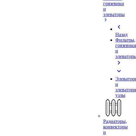
грязевики
и
элеваторы
chevron_left
Назад
Фильтры,
грязевик
и
элеватор
chevron_right
expand_more
Элеватор
и
элеватор
узлы
Радиаторы,
конвекторы
и