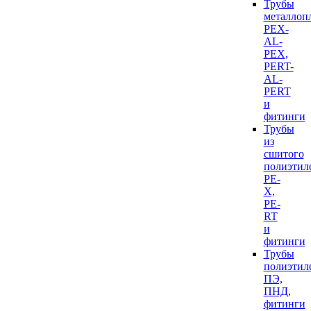
Трубы
металлоп
PEX-
AL-
PEX,
PERT-
AL-
PERT
и
фитинги
Трубы
из
сшитого
полиэтил
PE-
X,
PE-
RT
и
фитинги
Трубы
полиэтил
ПЭ,
ПНД,
фитинги