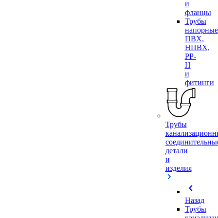
и
фланцы
Трубы
напорные
ПВХ,
НПВХ,
PP-
H
и
фитинги
Трубы
канализационн
соединительны
детали
и
изделия
chevron_left
Назад
Трубы
канализа