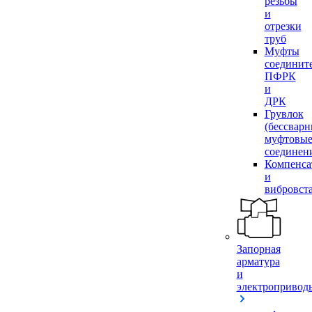
резьбы
и
отрезки
труб
Муфты
соединит
ПФРК
и
ДРК
Грувлок
(бессвар
муфтовы
соединен
Компенса
и
вибровст
Запорная
арматура
и
электропривод