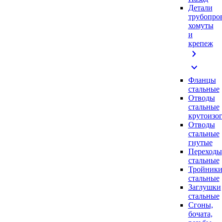
Детали
трубопро
хомуты
и
крепеж
chevron_right
expand_more
Фланцы
стальные
Отводы
стальные
крутоизо
Отводы
стальные
гнутые
Переходы
стальные
Тройник
стальные
Заглушки
стальные
Сгоны,
бочата,