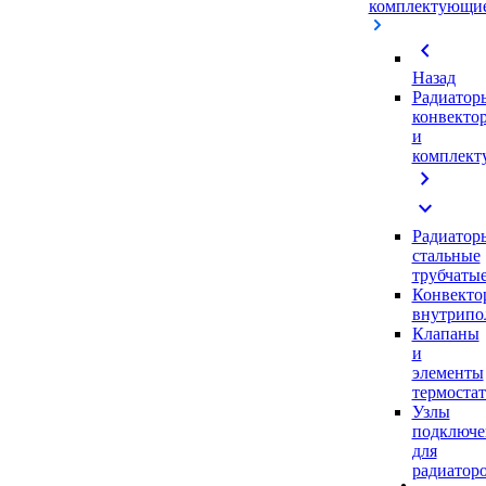
комплектующи
chevron_left
Назад
Радиатор
конвекто
и
комплек
chevron_right
expand_more
Радиатор
стальные
трубчаты
Конвекто
внутрипо
Клапаны
и
элементы
термоста
Узлы
подключе
для
радиатор