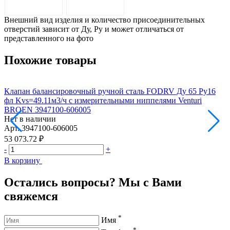
ОПИСАНИЕ
ДОСТАВКА
Внешний вид изделия и количество присоединительных
отверстий зависит от Ду, Pу и может отличаться от
представленного на фото
Похожие товары
Клапан балансировочный ручной сталь FODRV Ду 65 Ру16
К
фл Kvs=49.11м3/ч с измерительными ниппелями Venturi
ф
BROEN 3947100-606005
Нет в наличии
Н
Арт.
3947100-606005
А
53 073.72 ₽
5
-
+
-
В корзину
В
Остались вопросы? Мы с Вами
свяжемся
*
Имя
*