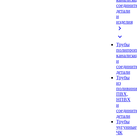
соединит
детали
и
изделия
chevron_right
expand_more
Трубы
полипроп
канализа
и
соединит
детали
Трубы
из
поливини
ПВХ,
НПВХ
и
соединит
детали
Трубы
чугунные
ЧК