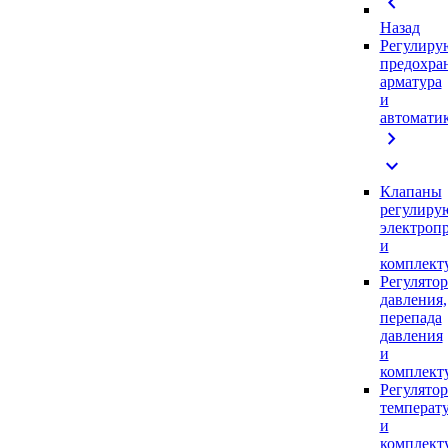
chevron_left
Назад
Регулиру
предохра
арматура
и
автомати
chevron_right
expand_more
Клапаны
регулиру
электроп
и
комплек
Регулято
давления,
перепада
давления
и
комплек
Регулято
температ
и
комплек