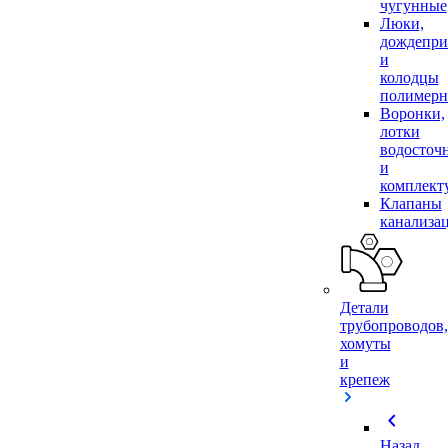
чугунные
Люки,
дождепр
и
колодцы
полимер
Воронки,
лотки
водосточ
и
комплек
Клапаны
канализа
Детали
трубопроводов,
хомуты
и
крепеж
chevron_left
Назад