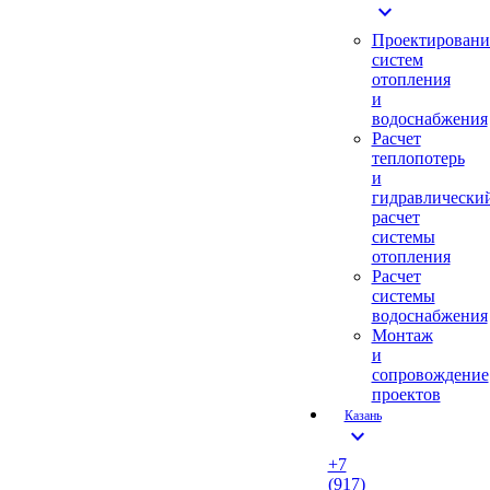
expand_more
Проектировани
систем
отопления
и
водоснабжения
Расчет
теплопотерь
и
гидравлически
расчет
системы
отопления
Расчет
системы
водоснабжения
Монтаж
и
сопровождение
проектов
Казань
expand_more
+7
(917)