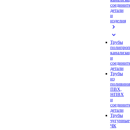
соединит
детали
и
изделия
chevron_right
expand_more
Трубы
полипроп
канализа
и
соединит
детали
Трубы
из
поливини
ПВХ,
НПВХ
и
соединит
детали
Трубы
чугунные
ЧК