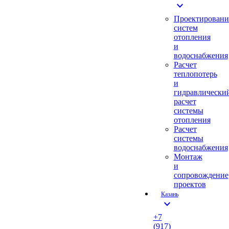
expand_more
Проектировани
систем
отопления
и
водоснабжения
Расчет
теплопотерь
и
гидравлически
расчет
системы
отопления
Расчет
системы
водоснабжения
Монтаж
и
сопровождение
проектов
Казань
expand_more
+7
(917)