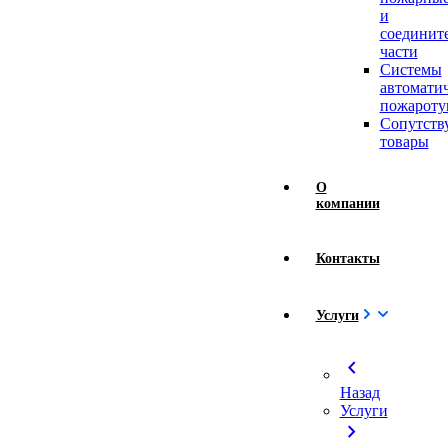
и
соединит
части
Системы
автомати
пожароту
Сопутст
товары
О
компании
Контакты
Услуги
chevron_left
Назад
Услуги
chevron_right