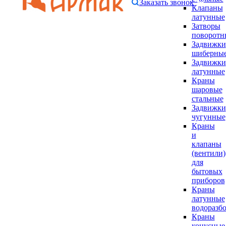
Заказать звонок
Клапаны
латунные
Затворы
поворотн
Задвижки
шиберны
Задвижки
латунные
Краны
шаровые
стальные
Задвижки
чугунные
Краны
и
клапаны
(вентили)
для
бытовых
приборов
Краны
латунные
водоразб
Краны
конусные