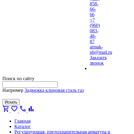
858-
66-
66
+7
(960)
083-
48-
87
armak-
nh@mail.ru
Заказать
звонок
Поиск по сайту
Например
Задвижка клиновая сталь газ
Искать
shopping_cart
favorite
call
bar_chart
Главная
Каталог
Регулирующая, предохранительная арматура и