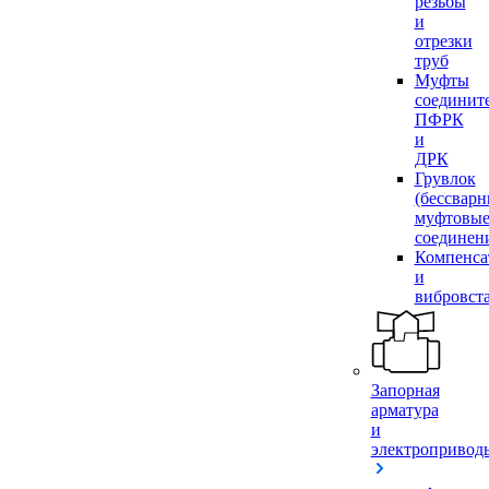
резьбы
и
отрезки
труб
Муфты
соединит
ПФРК
и
ДРК
Грувлок
(бессвар
муфтовы
соединен
Компенса
и
вибровст
Запорная
арматура
и
электропривод