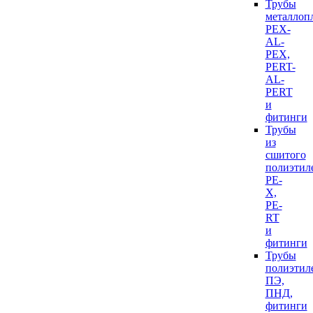
Трубы
металлоп
PEX-
AL-
PEX,
PERT-
AL-
PERT
и
фитинги
Трубы
из
сшитого
полиэтил
PE-
X,
PE-
RT
и
фитинги
Трубы
полиэтил
ПЭ,
ПНД,
фитинги