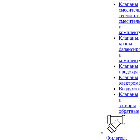
Клапаны
смесител
термоста
смесител
и
комплек
Клапаны,
краны
балансир
и
комплек
Клапаны
предохра
Клапаны
электром
Воздухоо
Клапаны
и
затворы
обратные
Фильтры,