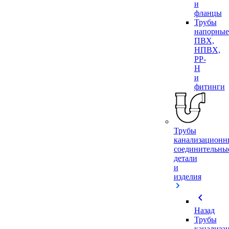
и
фланцы
Трубы
напорные
ПВХ,
НПВХ,
PP-
H
и
фитинги
Трубы
канализационн
соединительны
детали
и
изделия
chevron_left
Назад
Трубы
канализа