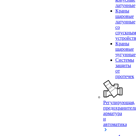
латунные
Краны
шаровые
латунные
со
спускны
устройст
Краны
шаровые
чугунные
Системы
защиты
от
протечек
Регулирующая,
предохранител
арматура
и
автоматика