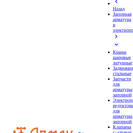
chevron_left
Назад
Запорная
арматура
и
электроп
chevron_right
expand_more
Краны
шаровые
латунные
Задвижки
стальные
Запчасти
для
арматуры
запорной
Электроп
редуктор
для
арматуры
запорной
Клапаны
стальные