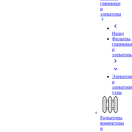
грязевики
и
элеваторы
chevron_left
Назад
Фильтры,
грязевик
и
элеватор
chevron_right
expand_more
Элеватор
и
элеватор
узлы
Радиаторы,
конвекторы
и