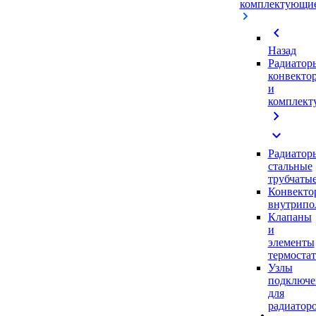
комплектующи
chevron_left
Назад
Радиатор
конвекто
и
комплек
chevron_right
expand_more
Радиатор
стальные
трубчаты
Конвекто
внутрипо
Клапаны
и
элементы
термоста
Узлы
подключе
для
радиатор