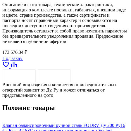
Описание и фото товара, технические характеристики,
информация о комплекте поставки, габаритах, внешнем виде
и цвете, стране производства, а также сертификаты и
паспорта носят справочный характер и основываются на
последних доступных сведениях от производителя.
Производитель оставляет за собой право изменить параметры
без предварительного уведомления продавца. Предложение
не является публичной офертой.
173 576.34 ₽
Под заказ
favorite
leaderboard
ОПИСАНИЕ
ДОСТАВКА
Внешний вид изделия и количество присоединительных
отверстий зависит от Ду, Pу и может отличаться от
представленного на фото
Похожие товары
Клапан балансировочный ручной сталь FODRV Ду 200 Ру16
К
фл Kvs=422м3/ч с измерительными ниппелями Venturi
R