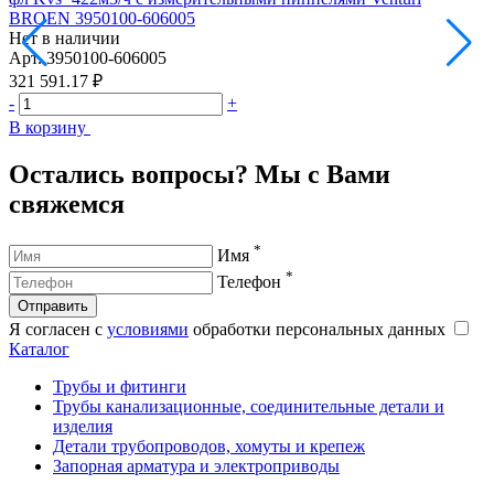
BROEN 3950100-606005
Нет в наличии
Н
Арт.
3950100-606005
А
321 591.17 ₽
4
-
+
-
В корзину
В
Остались вопросы? Мы с Вами
свяжемся
*
Имя
*
Телефон
Отправить
Я согласен с
условиями
обработки персональных данных
Каталог
Трубы и фитинги
Трубы канализационные, соединительные детали и
изделия
Детали трубопроводов, хомуты и крепеж
Запорная арматура и электроприводы