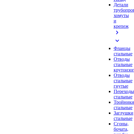
Детали
трубопро
хомуты
и
крепеж
chevron_right
expand_more
Фланцы
стальные
Отводы
стальные
крутоизо
Отводы
стальные
гнутые
Переходы
стальные
Тройник
стальные
Заглушки
стальные
Сгоны,
бочата,