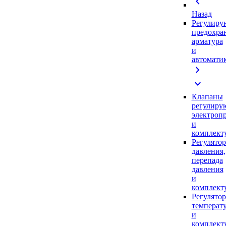
chevron_left
Назад
Регулиру
предохра
арматура
и
автомати
chevron_right
expand_more
Клапаны
регулиру
электроп
и
комплек
Регулято
давления,
перепада
давления
и
комплек
Регулято
температ
и
комплек