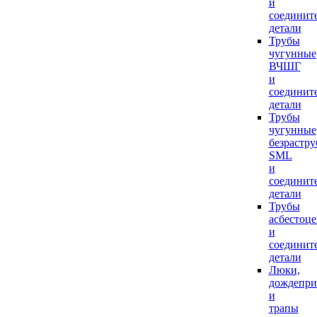
и
соединит
детали
Трубы
чугунные
ВЧШГ
и
соединит
детали
Трубы
чугунные
безрастр
SML
и
соединит
детали
Трубы
асбестоц
и
соединит
детали
Люки,
дождепр
и
трапы