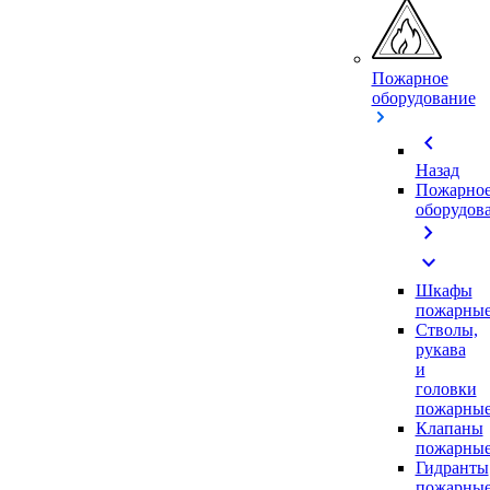
Пожарное
оборудование
chevron_left
Назад
Пожарно
оборудов
chevron_right
expand_more
Шкафы
пожарны
Стволы,
рукава
и
головки
пожарны
Клапаны
пожарны
Гидранты
пожарны