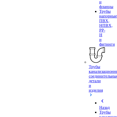
и
фланцы
Трубы
напорные
ПВХ,
НПВХ,
PP-
H
и
фитинги
Трубы
канализационн
соединительны
детали
и
изделия
chevron_left
Назад
Трубы
канализа