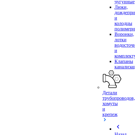
чугунные
Люки,
дождепр
и
колодцы
полимер
Воронки,
лотки
водосточ
и
комплек
Клапаны
канализа
Детали
трубопроводов,
хомуты
и
крепеж
chevron_left
Назад