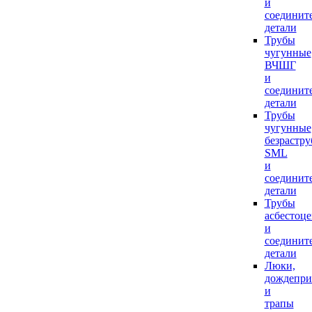
и
соединит
детали
Трубы
чугунные
ВЧШГ
и
соединит
детали
Трубы
чугунные
безрастр
SML
и
соединит
детали
Трубы
асбестоц
и
соединит
детали
Люки,
дождепр
и
трапы