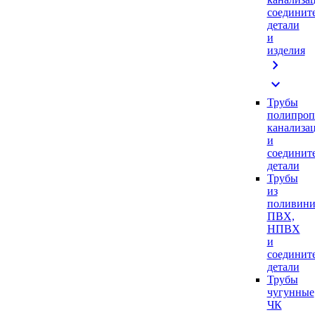
соединит
детали
и
изделия
chevron_right
expand_more
Трубы
полипроп
канализа
и
соединит
детали
Трубы
из
поливини
ПВХ,
НПВХ
и
соединит
детали
Трубы
чугунные
ЧК