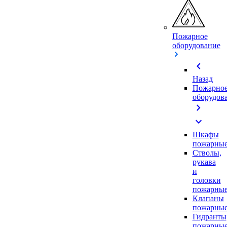
Пожарное
оборудование
chevron_left
Назад
Пожарно
оборудов
chevron_right
expand_more
Шкафы
пожарны
Стволы,
рукава
и
головки
пожарны
Клапаны
пожарны
Гидранты
пожарны