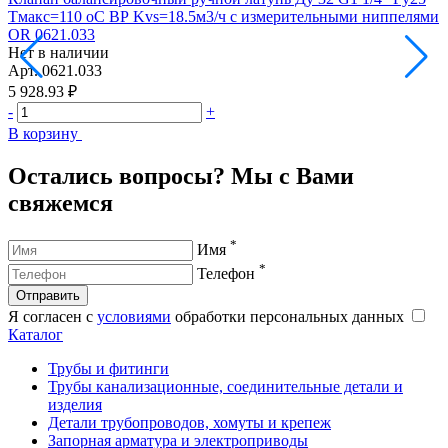
Тмакс=110 оС ВР Kvs=18.5м3/ч с измерительными ниппелями
Т
OR 0621.033
O
Нет в наличии
Н
Арт.
0621.033
А
5 928.93 ₽
9
-
+
-
В корзину
В
Остались вопросы? Мы с Вами
свяжемся
*
Имя
*
Телефон
Отправить
Я согласен с
условиями
обработки персональных данных
Каталог
Трубы и фитинги
Трубы канализационные, соединительные детали и
изделия
Детали трубопроводов, хомуты и крепеж
Запорная арматура и электроприводы