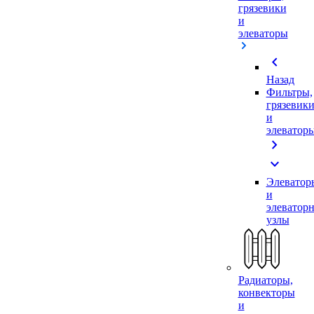
грязевики
и
элеваторы
chevron_left
Назад
Фильтры,
грязевик
и
элеватор
chevron_right
expand_more
Элеватор
и
элеватор
узлы
Радиаторы,
конвекторы
и