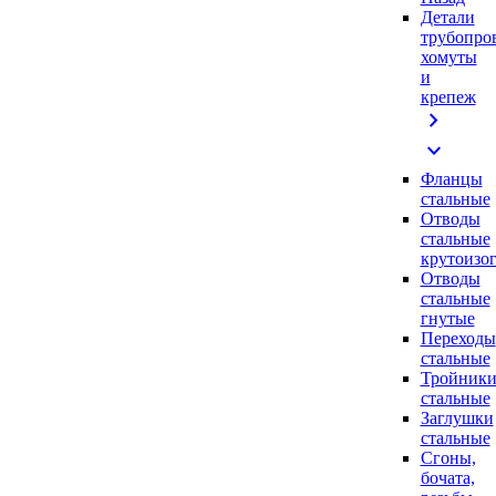
Детали
трубопро
хомуты
и
крепеж
chevron_right
expand_more
Фланцы
стальные
Отводы
стальные
крутоизо
Отводы
стальные
гнутые
Переходы
стальные
Тройник
стальные
Заглушки
стальные
Сгоны,
бочата,