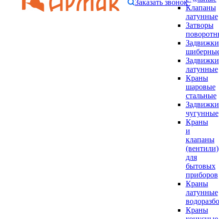
Заказать звонок
Клапаны
латунные
Затворы
поворотн
Задвижки
шиберны
Задвижки
латунные
Краны
шаровые
стальные
Задвижки
чугунные
Краны
и
клапаны
(вентили)
для
бытовых
приборов
Краны
латунные
водоразб
Краны
конусные