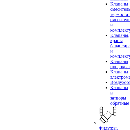
Клапаны
смесител
термоста
смесител
и
комплек
Клапаны,
краны
балансир
и
комплек
Клапаны
предохра
Клапаны
электром
Воздухоо
Клапаны
и
затворы
обратные
Фильтры,