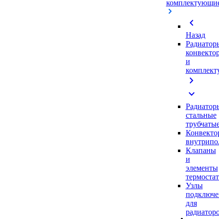
комплектующи
chevron_left
Назад
Радиатор
конвекто
и
комплек
chevron_right
expand_more
Радиатор
стальные
трубчаты
Конвекто
внутрипо
Клапаны
и
элементы
термоста
Узлы
подключе
для
радиатор