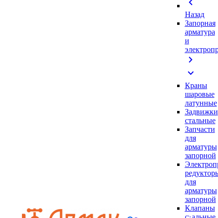
chevron_left
Назад
Запорная
арматура
и
электроп
chevron_right
expand_more
Краны
шаровые
латунные
Задвижки
стальные
Запчасти
для
арматуры
запорной
Электроп
редуктор
для
арматуры
запорной
Клапаны
стальные