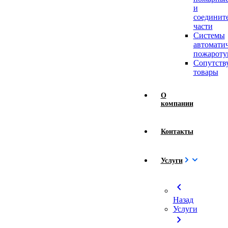
и
соединит
части
Системы
автомати
пожароту
Сопутст
товары
О
компании
Контакты
Услуги
chevron_left
Назад
Услуги
chevron_right