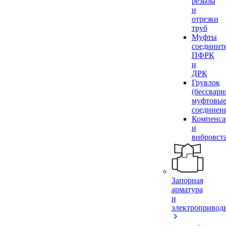
резьбы
и
отрезки
труб
Муфты
соединит
ПФРК
и
ДРК
Грувлок
(бессвар
муфтовы
соединен
Компенса
и
вибровст
Запорная
арматура
и
электропривод