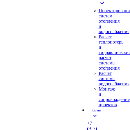
expand_more
Проектировани
систем
отопления
и
водоснабжения
Расчет
теплопотерь
и
гидравлически
расчет
системы
отопления
Расчет
системы
водоснабжения
Монтаж
и
сопровождение
проектов
Казань
expand_more
+7
(917)