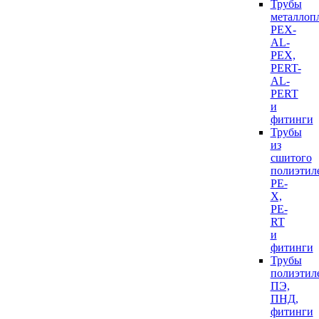
Трубы
металлоп
PEX-
AL-
PEX,
PERT-
AL-
PERT
и
фитинги
Трубы
из
сшитого
полиэтил
PE-
X,
PE-
RT
и
фитинги
Трубы
полиэтил
ПЭ,
ПНД,
фитинги