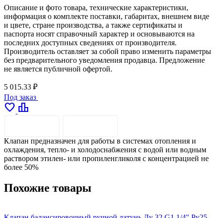
Описание и фото товара, технические характеристики,
информация о комплекте поставки, габаритах, внешнем виде
и цвете, стране производства, а также сертификаты и
паспорта носят справочный характер и основываются на
последних доступных сведениях от производителя.
Производитель оставляет за собой право изменить параметры
без предварительного уведомления продавца. Предложение
не является публичной офертой.
5 015.33 ₽
Под заказ
favorite
leaderboard
ОПИСАНИЕ
ДОСТАВКА
Клапан предназначен для работы в системах отопления и
охлаждения, тепло- и холодоснабжения с водой или водным
раствором этилен- или пропиленгликоля с концентрацией не
более 50%
Похожие товары
Клапан балансировочный ручной латунь Ду 32 G1 1/4" Ру25
К