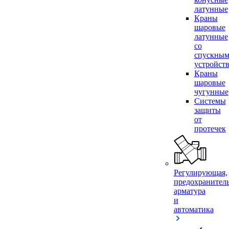
латунные
Краны
шаровые
латунные
со
спускны
устройст
Краны
шаровые
чугунные
Системы
защиты
от
протечек
Регулирующая,
предохранител
арматура
и
автоматика