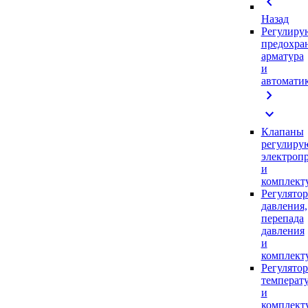
chevron_left
Назад
Регулиру
предохра
арматура
и
автомати
chevron_right
expand_more
Клапаны
регулиру
электроп
и
комплек
Регулято
давления,
перепада
давления
и
комплек
Регулято
температ
и
комплек