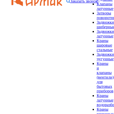
Заказать звонок
Клапаны
латунные
Затворы
поворотн
Задвижки
шиберны
Задвижки
латунные
Краны
шаровые
стальные
Задвижки
чугунные
Краны
и
клапаны
(вентили)
для
бытовых
приборов
Краны
латунные
водоразб
Краны
конусные