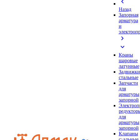
chevron_left
Назад
Запорная
арматура
и
электроп
chevron_right
expand_more
Краны
шаровые
латунные
Задвижки
стальные
Запчасти
для
арматуры
запорной
Электроп
редуктор
для
арматуры
запорной
Клапаны
стальные