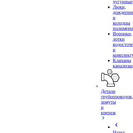
чугунные
Люки,
дождепр
и
колодцы
полимер
Воронки,
лотки
водосточ
и
комплек
Клапаны
канализа
Детали
трубопроводов,
хомуты
и
крепеж
chevron_left
Назад