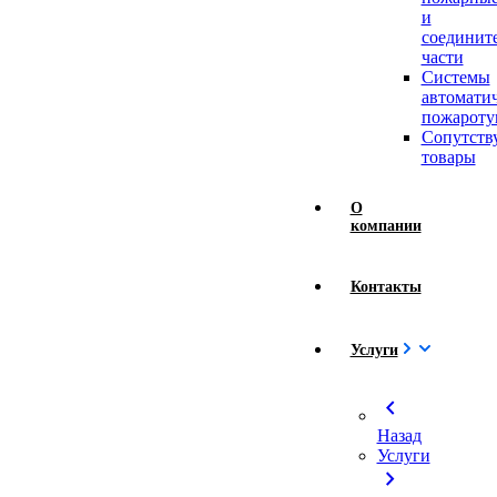
и
соединит
части
Системы
автомати
пожароту
Сопутст
товары
О
компании
Контакты
Услуги
chevron_left
Назад
Услуги
chevron_right