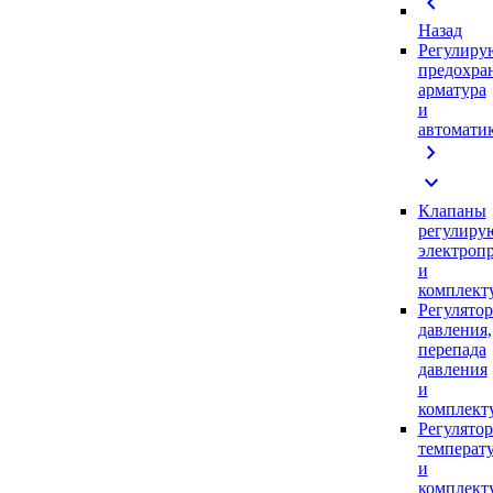
chevron_left
Назад
Регулиру
предохра
арматура
и
автомати
chevron_right
expand_more
Клапаны
регулиру
электроп
и
комплек
Регулято
давления,
перепада
давления
и
комплек
Регулято
температ
и
комплек