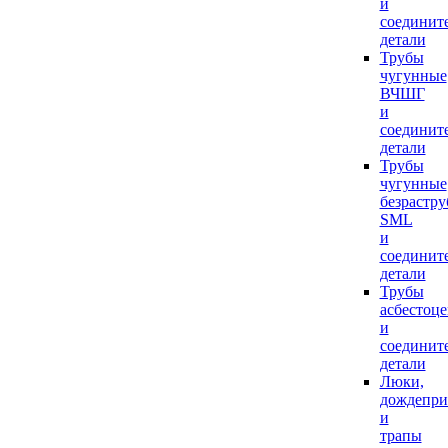
и
соединит
детали
Трубы
чугунные
ВЧШГ
и
соединит
детали
Трубы
чугунные
безрастр
SML
и
соединит
детали
Трубы
асбестоц
и
соединит
детали
Люки,
дождепр
и
трапы