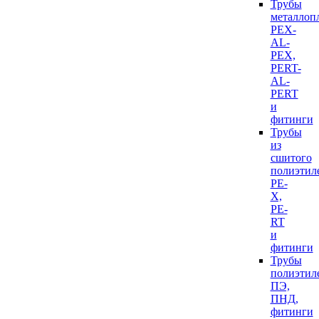
Трубы
металлоп
PEX-
AL-
PEX,
PERT-
AL-
PERT
и
фитинги
Трубы
из
сшитого
полиэтил
PE-
X,
PE-
RT
и
фитинги
Трубы
полиэтил
ПЭ,
ПНД,
фитинги