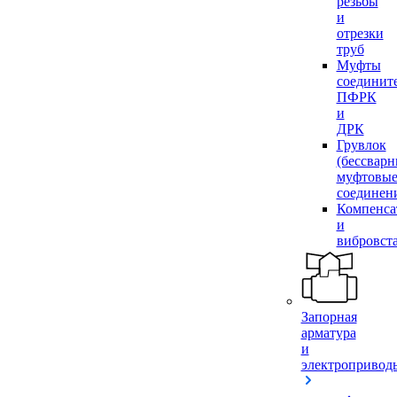
резьбы
и
отрезки
труб
Муфты
соединит
ПФРК
и
ДРК
Грувлок
(бессвар
муфтовы
соединен
Компенса
и
вибровст
Запорная
арматура
и
электропривод