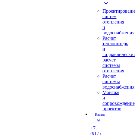
expand_more
Проектировани
систем
отопления
и
водоснабжения
Расчет
теплопотерь
и
гидравлически
расчет
системы
отопления
Расчет
системы
водоснабжения
Монтаж
и
сопровождение
проектов
Казань
expand_more
+7
(917)