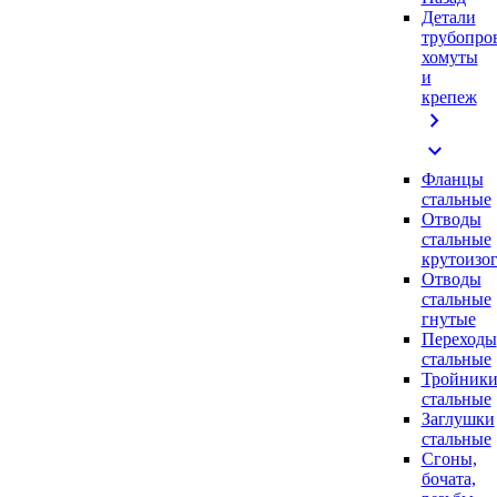
Детали
трубопро
хомуты
и
крепеж
chevron_right
expand_more
Фланцы
стальные
Отводы
стальные
крутоизо
Отводы
стальные
гнутые
Переходы
стальные
Тройник
стальные
Заглушки
стальные
Сгоны,
бочата,