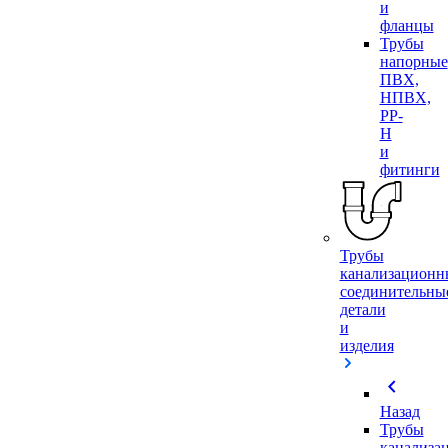
и
фланцы
Трубы
напорные
ПВХ,
НПВХ,
PP-
H
и
фитинги
Трубы
канализационн
соединительны
детали
и
изделия
chevron_left
Назад
Трубы
канализа