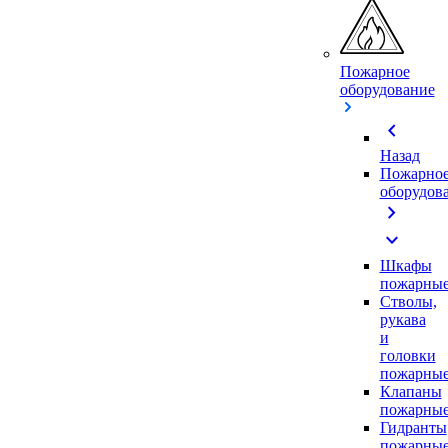
Пожарное
оборудование
chevron_left
Назад
Пожарно
оборудов
chevron_right
expand_more
Шкафы
пожарны
Стволы,
рукава
и
головки
пожарны
Клапаны
пожарны
Гидранты
пожарны