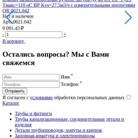
Тмакс=110 оС ВР Kvs=27.5м3/ч с измерительными ниппелями
Т
OR 0621.042
O
Нет в наличии
Н
Арт.
0621.042
А
9 091.43 ₽
1
-
+
-
В корзину
В
Остались вопросы? Мы с Вами
свяжемся
*
Имя
*
Телефон
Отправить
Я согласен с
условиями
обработки персональных данных
Каталог
Трубы и фитинги
Трубы канализационные, соединительные детали и
изделия
Детали трубопроводов, хомуты и крепеж
Запорная арматура и электроприводы