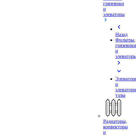
грязевики
и
элеваторы
chevron_left
Назад
Фильтры,
грязевик
и
элеватор
chevron_right
expand_more
Элеватор
и
элеватор
узлы
Радиаторы,
конвекторы
и