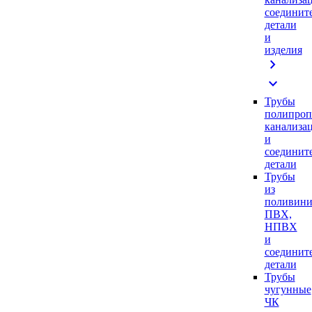
соединит
детали
и
изделия
chevron_right
expand_more
Трубы
полипроп
канализа
и
соединит
детали
Трубы
из
поливини
ПВХ,
НПВХ
и
соединит
детали
Трубы
чугунные
ЧК