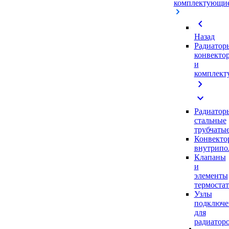
комплектующи
chevron_left
Назад
Радиатор
конвекто
и
комплек
chevron_right
expand_more
Радиатор
стальные
трубчаты
Конвекто
внутрипо
Клапаны
и
элементы
термоста
Узлы
подключе
для
радиатор