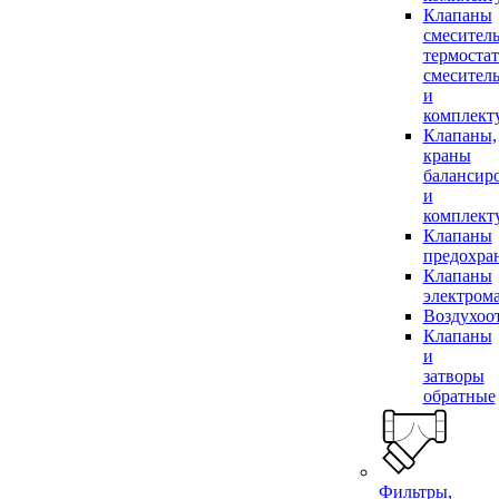
Клапаны
смесител
термоста
смесител
и
комплек
Клапаны,
краны
балансир
и
комплек
Клапаны
предохра
Клапаны
электром
Воздухоо
Клапаны
и
затворы
обратные
Фильтры,