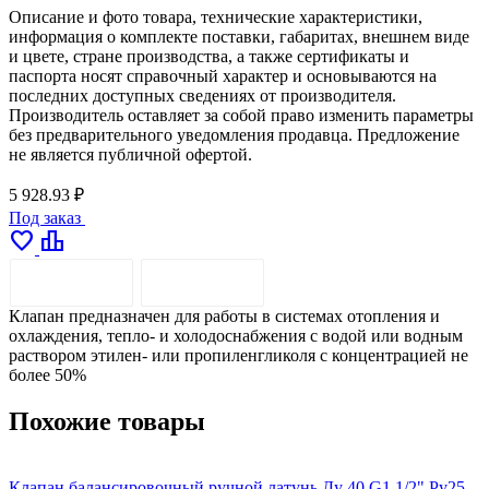
Описание и фото товара, технические характеристики,
информация о комплекте поставки, габаритах, внешнем виде
и цвете, стране производства, а также сертификаты и
паспорта носят справочный характер и основываются на
последних доступных сведениях от производителя.
Производитель оставляет за собой право изменить параметры
без предварительного уведомления продавца. Предложение
не является публичной офертой.
5 928.93 ₽
Под заказ
favorite
leaderboard
ОПИСАНИЕ
ДОСТАВКА
Клапан предназначен для работы в системах отопления и
охлаждения, тепло- и холодоснабжения с водой или водным
раствором этилен- или пропиленгликоля с концентрацией не
более 50%
Похожие товары
Клапан балансировочный ручной латунь Ду 40 G1 1/2" Ру25
К