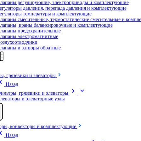
лапаны регулирующие, электроприводы и комплектующие
егуляторы давления, перепада давления и комплектующие
егуляторы температуры и комплектующие
лапаны смесительные, термостатические смесительные и комп
лапаны, краны балансировочные и комплектующие
лапаны предохранительные
лапаны электромагнитные
оздухоотводчики
лапаны и затворы обратные
ы, грязевики и элеваторы
on_left
Назад
chevron_right
expand_more
ильтры, грязевики и элеваторы
леваторы и элеваторные узлы
оры, конвекторы и комплектующие
on_left
Назад