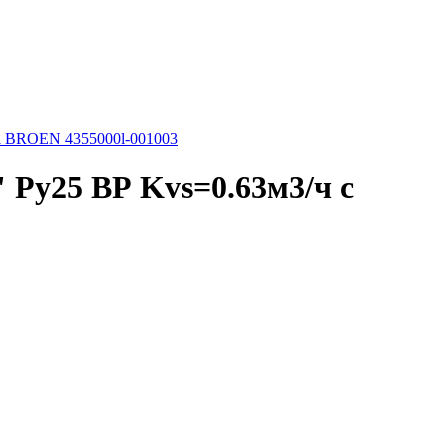
i BROEN 4355000l-001003
Ру25 ВР Kvs=0.63м3/ч с
3