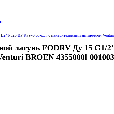
а
/2" Ру25 ВР Kvs=0.63м3/ч с измерительными ниппелями Ventur
ой латунь FODRV Ду 15 G1/2" 
enturi BROEN 4355000l-00100