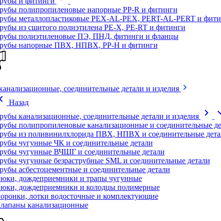
рубы и фитинги
рубы полипропиленовые напорные PP-R и фитинги
рубы металлопластиковые PEX-AL-PEX, PERT-AL-PERT и фити
рубы из сшитого полиэтилена PE-X, PE-RT и фитинги
рубы полиэтиленовые ПЭ, ПНД, фитинги и фланцы
рубы напорные ПВХ, НПВХ, PP-H и фитинги
канализационные, соединительные детали и изделия
on_left
Назад
chevron_right
expand
рубы канализационные, соединительные детали и изделия
рубы полипропиленовые канализационные и соединительные де
рубы из поливинилхлорида ПВХ, НПВХ и соединительные дета
рубы чугунные ЧК и соединительные детали
рубы чугунные ВЧШГ и соединительные детали
рубы чугунные безраструбные SML и соединительные детали
рубы асбестоцементные и соединительные детали
юки, дождеприемники и трапы чугунные
юки, дождеприемники и колодцы полимерные
оронки, лотки водосточные и комплектующие
лапаны канализационные