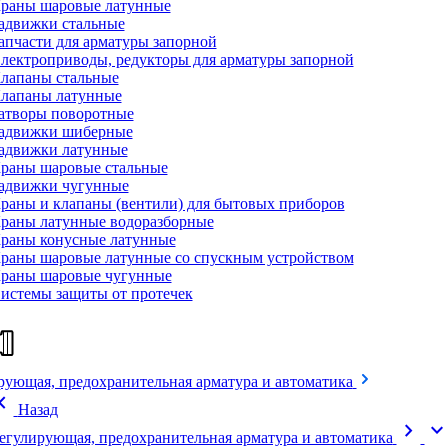
раны шаровые латунные
адвижки стальные
апчасти для арматуры запорной
лектроприводы, редукторы для арматуры запорной
лапаны стальные
лапаны латунные
атворы поворотные
адвижки шиберные
адвижки латунные
раны шаровые стальные
адвижки чугунные
раны и клапаны (вентили) для бытовых приборов
раны латунные водоразборные
раны конусные латунные
раны шаровые латунные со спускным устройством
раны шаровые чугунные
истемы защиты от протечек
рующая, предохранительная арматура и автоматика
on_left
Назад
chevron_right
expand_mor
егулирующая, предохранительная арматура и автоматика