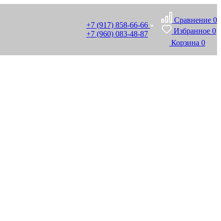
Сравнение
0
+7 (917) 858-66-66
Избранное
0
+7 (960) 083-48-87
Корзина
0