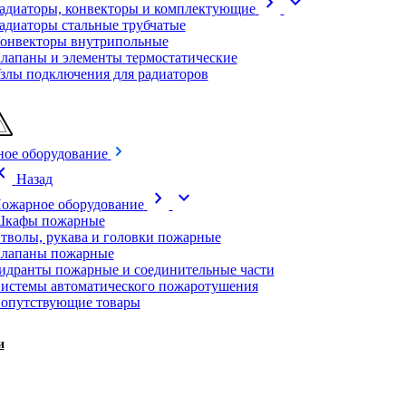
chevron_right
expand_more
адиаторы, конвекторы и комплектующие
адиаторы стальные трубчатые
онвекторы внутрипольные
лапаны и элементы термостатические
злы подключения для радиаторов
ое оборудование
on_left
Назад
chevron_right
expand_more
ожарное оборудование
кафы пожарные
тволы, рукава и головки пожарные
лапаны пожарные
идранты пожарные и соединительные части
истемы автоматического пожаротушения
опутствующие товары
и