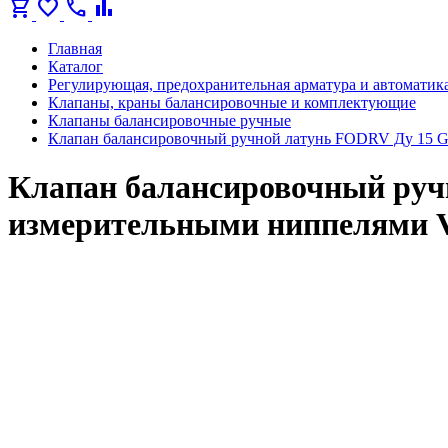
shopping_cart
favorite
call
bar_chart
Главная
Каталог
Регулирующая, предохранительная арматура и автоматик
Клапаны, краны балансировочные и комплектующие
Клапаны балансировочные ручные
Клапан балансировочный ручной латунь FODRV Ду 15 G1
Клапан балансировочный ручн
измерительными ниппелями V