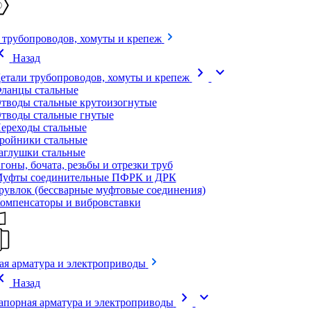
 трубопроводов, хомуты и крепеж
on_left
Назад
chevron_right
expand_more
етали трубопроводов, хомуты и крепеж
ланцы стальные
тводы стальные крутоизогнутые
тводы стальные гнутые
ереходы стальные
ройники стальные
аглушки стальные
гоны, бочата, резьбы и отрезки труб
уфты соединительные ПФРК и ДРК
рувлок (бессварные муфтовые соединения)
омпенсаторы и вибровставки
ая арматура и электроприводы
on_left
Назад
chevron_right
expand_more
апорная арматура и электроприводы