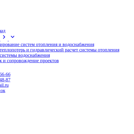
зад
chevron_right
expand_more
ирование систем отопления и водоснабжения
 теплопотерь и гидравлический расчет системы отопления
 системы водоснабжения
 и сопровождение проектов
66-66
48-87
l.ru
нок