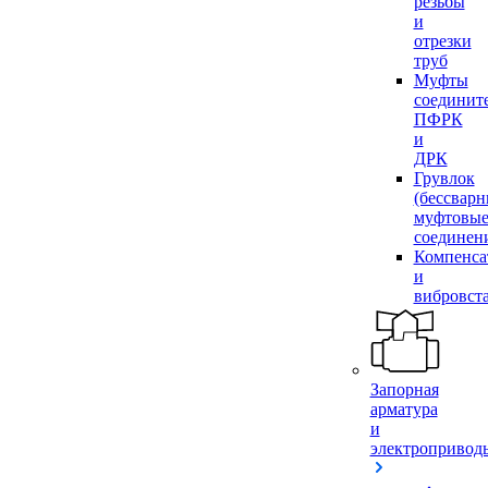
резьбы
и
отрезки
труб
Муфты
соединит
ПФРК
и
ДРК
Грувлок
(бессвар
муфтовы
соединен
Компенса
и
вибровст
Запорная
арматура
и
электропривод