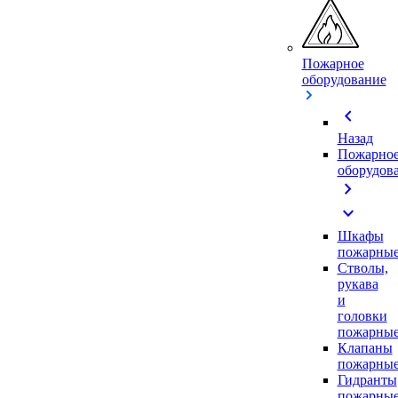
Пожарное
оборудование
chevron_left
Назад
Пожарно
оборудов
chevron_right
expand_more
Шкафы
пожарны
Стволы,
рукава
и
головки
пожарны
Клапаны
пожарны
Гидранты
пожарны