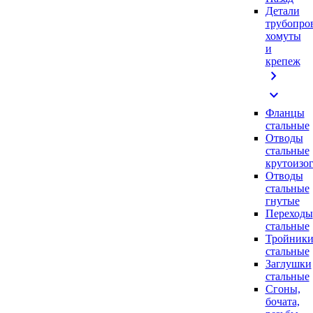
Детали
трубопро
хомуты
и
крепеж
chevron_right
expand_more
Фланцы
стальные
Отводы
стальные
крутоизо
Отводы
стальные
гнутые
Переходы
стальные
Тройник
стальные
Заглушки
стальные
Сгоны,
бочата,