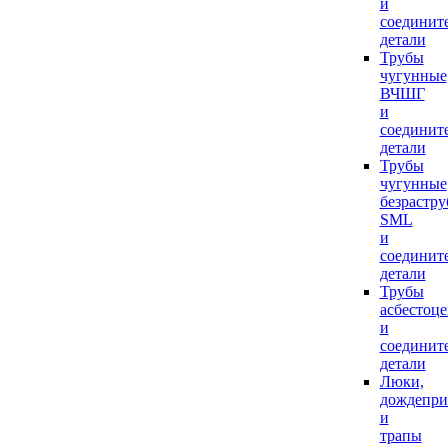
и
соединит
детали
Трубы
чугунные
ВЧШГ
и
соединит
детали
Трубы
чугунные
безрастр
SML
и
соединит
детали
Трубы
асбестоц
и
соединит
детали
Люки,
дождепр
и
трапы