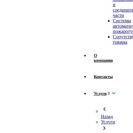
и
соединит
части
Системы
автомати
пожароту
Сопутст
товары
О
компании
Контакты
Услуги
chevron_left
Назад
Услуги
chevron_right