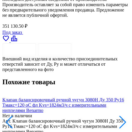
Производитель оставляет за собой право изменить параметры
без предварительного уведомления продавца. Предложение
не является публичной офертой.
351 130.50 ₽
Под заказ
favorite
leaderboard
ОПИСАНИЕ
ДОСТАВКА
Внешний вид изделия и количество присоединительных
отверстий зависит от Ду, Pу и может отличаться от
представленного на фото
Похожие товары
Клапан балансировочный ручной чугун 3080H Ду 350 Ру16
К
Тмакс=120 оС фл Kvs=1824м3/ч с измерительными
Т
ниппелями Benarmo
Нет в наличии
Н
Арт.
Клапан балансировочный ручной чугун 3080H Ду 350
А
Ру16 Тмакс=120 оС фл Kvs=1824м3/ч с измерительными
Р
ниппелями Benarmo