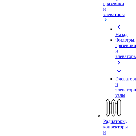
грязевики
и
элеваторы
chevron_left
Назад
Фильтры,
грязевик
и
элеватор
chevron_right
expand_more
Элеватор
и
элеватор
узлы
Радиаторы,
конвекторы
и