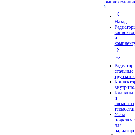
комплектующи
chevron_left
Назад
Радиатор
конвекто
и
комплек
chevron_right
expand_more
Радиатор
стальные
трубчаты
Конвекто
внутрипо
Клапаны
и
элементы
термоста
Узлы
подключе
для
радиатор