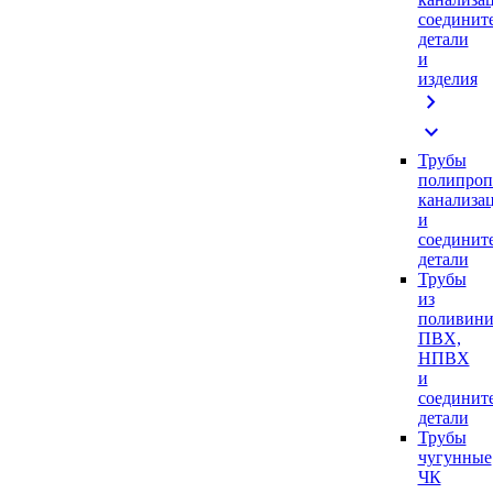
соединит
детали
и
изделия
chevron_right
expand_more
Трубы
полипроп
канализа
и
соединит
детали
Трубы
из
поливини
ПВХ,
НПВХ
и
соединит
детали
Трубы
чугунные
ЧК