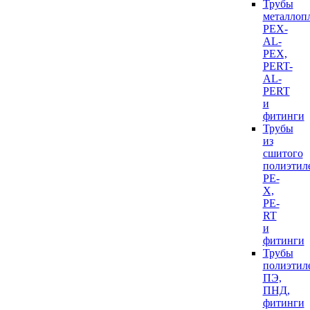
Трубы
металлоп
PEX-
AL-
PEX,
PERT-
AL-
PERT
и
фитинги
Трубы
из
сшитого
полиэтил
PE-
X,
PE-
RT
и
фитинги
Трубы
полиэтил
ПЭ,
ПНД,
фитинги