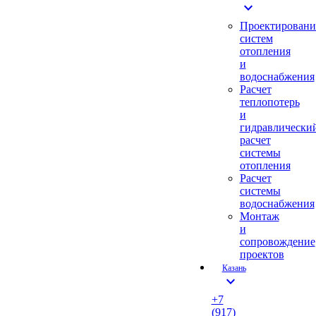
expand_more
Проектировани
систем
отопления
и
водоснабжения
Расчет
теплопотерь
и
гидравлически
расчет
системы
отопления
Расчет
системы
водоснабжения
Монтаж
и
сопровождение
проектов
Казань
expand_more
+7
(917)