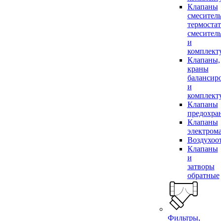
Клапаны
смесител
термоста
смесител
и
комплек
Клапаны,
краны
балансир
и
комплек
Клапаны
предохра
Клапаны
электром
Воздухоо
Клапаны
и
затворы
обратные
Фильтры,