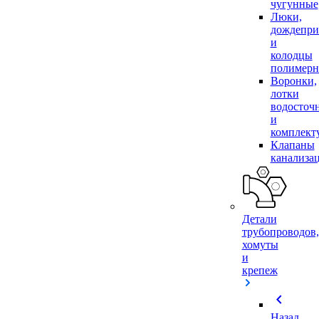
чугунные
Люки,
дождепр
и
колодцы
полимер
Воронки,
лотки
водосточ
и
комплек
Клапаны
канализа
Детали
трубопроводов,
хомуты
и
крепеж
chevron_left
Назад