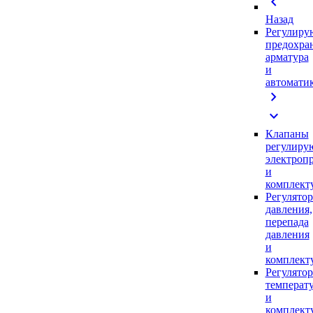
chevron_left
Назад
Регулиру
предохра
арматура
и
автомати
chevron_right
expand_more
Клапаны
регулиру
электроп
и
комплек
Регулято
давления,
перепада
давления
и
комплек
Регулято
температ
и
комплек