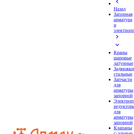
chevron_left
Назад
Запорная
арматура
и
электроп
chevron_right
expand_more
Краны
шаровые
латунные
Задвижки
стальные
Запчасти
для
арматуры
запорной
Электроп
редуктор
для
арматуры
запорной
Клапаны
стальные