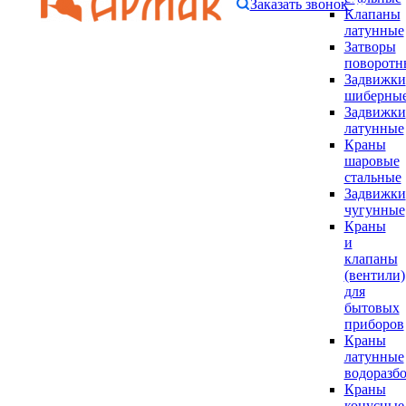
Заказать звонок
Клапаны
латунные
Затворы
поворотн
Задвижки
шиберны
Задвижки
латунные
Краны
шаровые
стальные
Задвижки
чугунные
Краны
и
клапаны
(вентили)
для
бытовых
приборов
Краны
латунные
водоразб
Краны
конусные