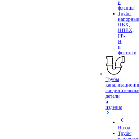
и
фланцы
Трубы
напорные
ПВХ,
НПВХ,
PP-
H
и
фитинги
Трубы
канализационн
соединительны
детали
и
изделия
chevron_left
Назад
Трубы
канализа