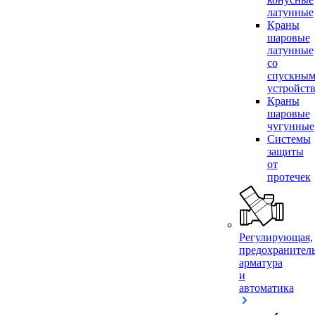
латунные
Краны
шаровые
латунные
со
спускны
устройст
Краны
шаровые
чугунные
Системы
защиты
от
протечек
Регулирующая,
предохранител
арматура
и
автоматика