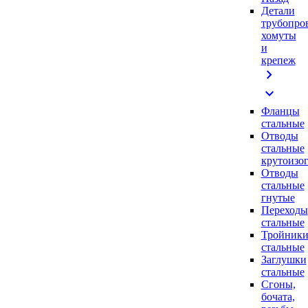
Детали
трубопро
хомуты
и
крепеж
chevron_right
expand_more
Фланцы
стальные
Отводы
стальные
крутоизо
Отводы
стальные
гнутые
Переходы
стальные
Тройник
стальные
Заглушки
стальные
Сгоны,
бочата,