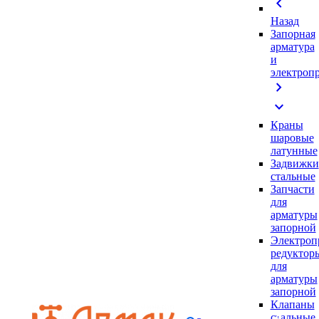
chevron_left
Назад
Запорная
арматура
и
электроп
chevron_right
expand_more
Краны
шаровые
латунные
Задвижки
стальные
Запчасти
для
арматуры
запорной
Электроп
редуктор
для
арматуры
запорной
Клапаны
стальные