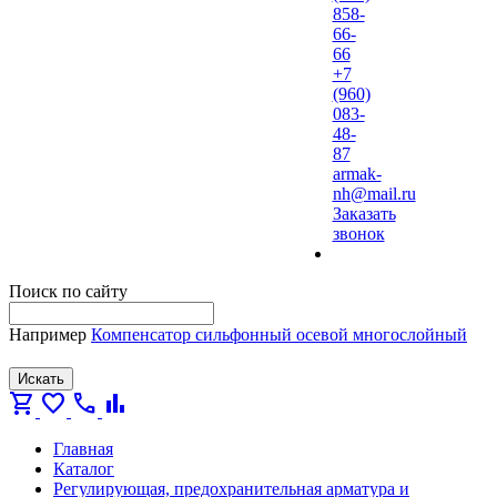
858-
66-
66
+7
(960)
083-
48-
87
armak-
nh@mail.ru
Заказать
звонок
Поиск по сайту
Например
Компенсатор сильфонный осевой многослойный
Искать
shopping_cart
favorite
call
bar_chart
Главная
Каталог
Регулирующая, предохранительная арматура и