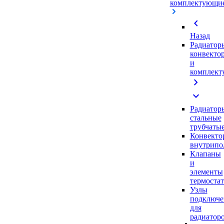
комплектующи
chevron_left
Назад
Радиатор
конвекто
и
комплек
chevron_right
expand_more
Радиатор
стальные
трубчаты
Конвекто
внутрипо
Клапаны
и
элементы
термоста
Узлы
подключе
для
радиатор