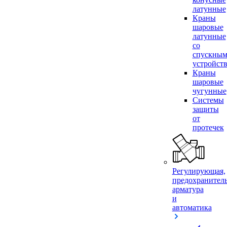
латунные
Краны
шаровые
латунные
со
спускны
устройст
Краны
шаровые
чугунные
Системы
защиты
от
протечек
Регулирующая,
предохранител
арматура
и
автоматика