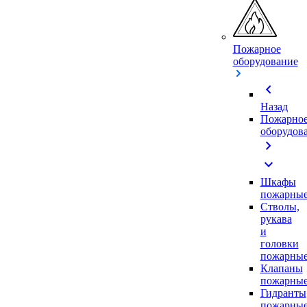
Пожарное
оборудование
chevron_left
Назад
Пожарно
оборудов
chevron_right
expand_more
Шкафы
пожарны
Стволы,
рукава
и
головки
пожарны
Клапаны
пожарны
Гидранты
пожарны