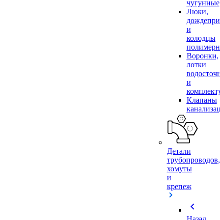
чугунные
Люки,
дождепр
и
колодцы
полимер
Воронки,
лотки
водосточ
и
комплек
Клапаны
канализа
Детали
трубопроводов,
хомуты
и
крепеж
chevron_left
Назад