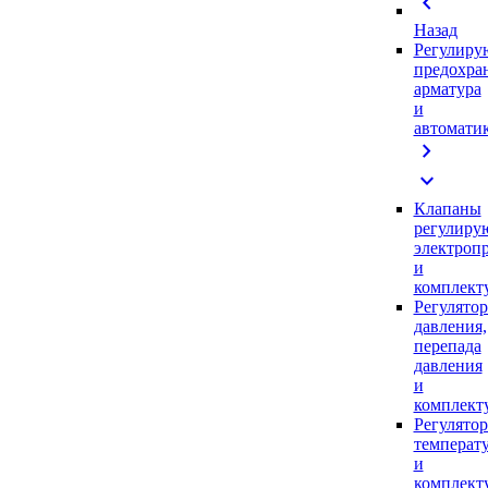
chevron_left
Назад
Регулиру
предохра
арматура
и
автомати
chevron_right
expand_more
Клапаны
регулиру
электроп
и
комплек
Регулято
давления,
перепада
давления
и
комплек
Регулято
температ
и
комплек