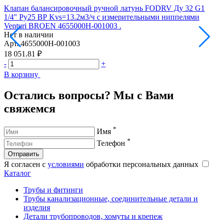
Клапан балансировочный ручной латунь FODRV Ду 32 G1
1/4" Ру25 ВР Kvs=13.2м3/ч с измерительными ниппелями
1
Venturi BROEN 4655000H-001003 .
V
Нет в наличии
Н
Арт.
4655000H-001003
А
18 051.81 ₽
1
-
+
-
В корзину
В
Остались вопросы? Мы с Вами
свяжемся
*
Имя
*
Телефон
Отправить
Я согласен с
условиями
обработки персональных данных
Каталог
Трубы и фитинги
Трубы канализационные, соединительные детали и
изделия
Детали трубопроводов, хомуты и крепеж