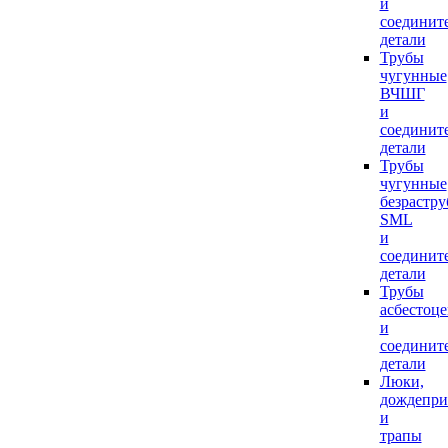
и
соединит
детали
Трубы
чугунные
ВЧШГ
и
соединит
детали
Трубы
чугунные
безрастр
SML
и
соединит
детали
Трубы
асбестоц
и
соединит
детали
Люки,
дождепр
и
трапы