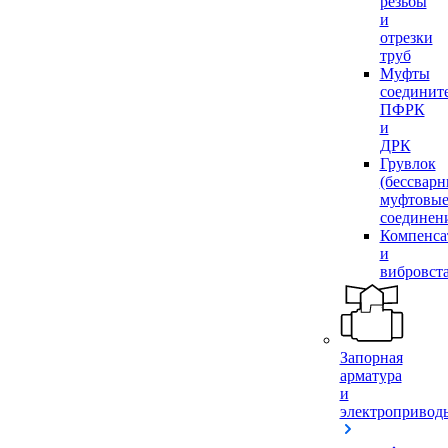
резьбы
и
отрезки
труб
Муфты
соединит
ПФРК
и
ДРК
Грувлок
(бессвар
муфтовы
соединен
Компенса
и
вибровст
Запорная
арматура
и
электропривод