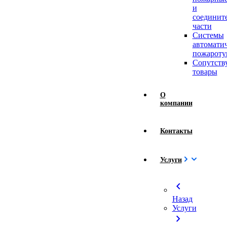
и
соединит
части
Системы
автомати
пожароту
Сопутст
товары
О
компании
Контакты
Услуги
chevron_left
Назад
Услуги
chevron_right