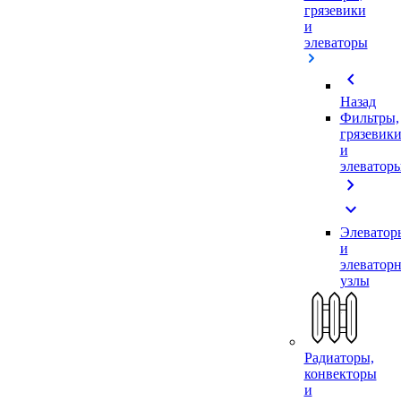
грязевики
и
элеваторы
chevron_left
Назад
Фильтры,
грязевик
и
элеватор
chevron_right
expand_more
Элеватор
и
элеватор
узлы
Радиаторы,
конвекторы
и