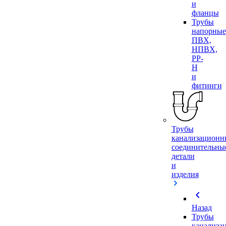
и
фланцы
Трубы
напорные
ПВХ,
НПВХ,
PP-
H
и
фитинги
Трубы
канализационн
соединительны
детали
и
изделия
chevron_left
Назад
Трубы
канализа