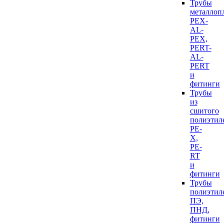
Трубы
металлоп
PEX-
AL-
PEX,
PERT-
AL-
PERT
и
фитинги
Трубы
из
сшитого
полиэтил
PE-
X,
PE-
RT
и
фитинги
Трубы
полиэтил
ПЭ,
ПНД,
фитинги