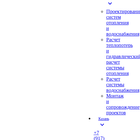
expand_more
Проектировани
систем
отопления
и
водоснабжения
Расчет
теплопотерь
и
гидравлически
расчет
системы
отопления
Расчет
системы
водоснабжения
Монтаж
и
сопровождение
проектов
Казань
expand_more
+7
(917)