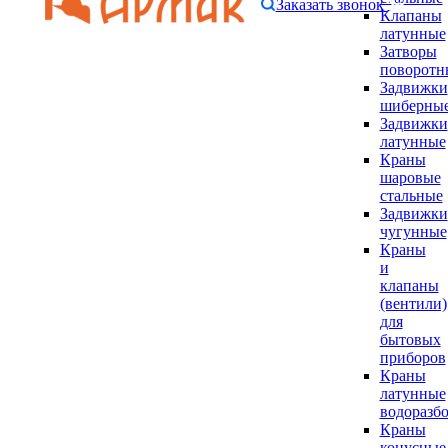
Заказать звонок
Клапаны
латунные
Затворы
поворотн
Задвижки
шиберны
Задвижки
латунные
Краны
шаровые
стальные
Задвижки
чугунные
Краны
и
клапаны
(вентили)
для
бытовых
приборов
Краны
латунные
водоразб
Краны
конусные