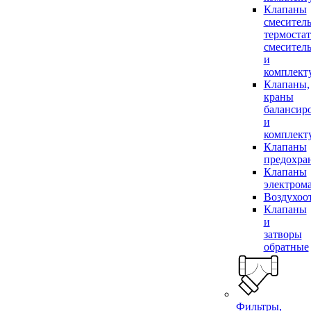
Клапаны
смесител
термоста
смесител
и
комплек
Клапаны,
краны
балансир
и
комплек
Клапаны
предохра
Клапаны
электром
Воздухоо
Клапаны
и
затворы
обратные
Фильтры,