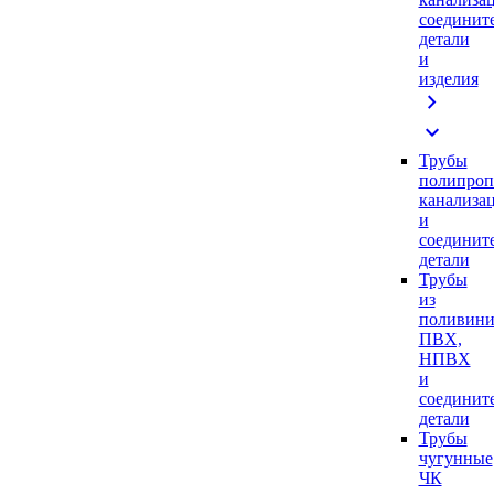
соединит
детали
и
изделия
chevron_right
expand_more
Трубы
полипроп
канализа
и
соединит
детали
Трубы
из
поливини
ПВХ,
НПВХ
и
соединит
детали
Трубы
чугунные
ЧК