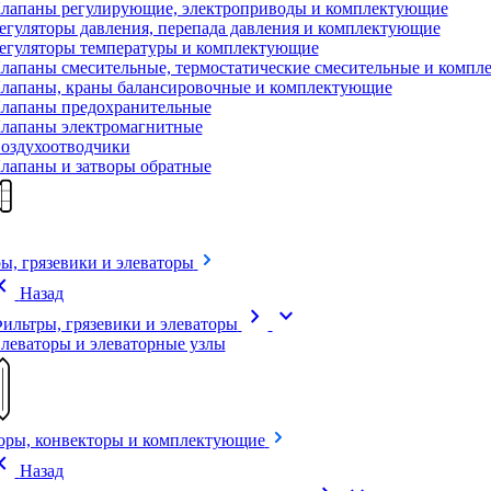
лапаны регулирующие, электроприводы и комплектующие
егуляторы давления, перепада давления и комплектующие
егуляторы температуры и комплектующие
лапаны смесительные, термостатические смесительные и комп
лапаны, краны балансировочные и комплектующие
лапаны предохранительные
лапаны электромагнитные
оздухоотводчики
лапаны и затворы обратные
ы, грязевики и элеваторы
on_left
Назад
chevron_right
expand_more
ильтры, грязевики и элеваторы
леваторы и элеваторные узлы
оры, конвекторы и комплектующие
on_left
Назад