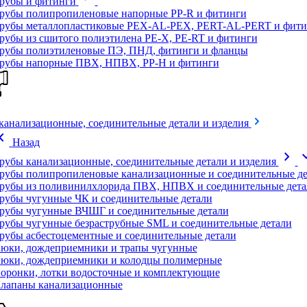
рубы и фитинги
рубы полипропиленовые напорные PP-R и фитинги
рубы металлопластиковые PEX-AL-PEX, PERT-AL-PERT и фити
рубы из сшитого полиэтилена PE-X, PE-RT и фитинги
рубы полиэтиленовые ПЭ, ПНД, фитинги и фланцы
рубы напорные ПВХ, НПВХ, PP-H и фитинги
канализационные, соединительные детали и изделия
on_left
Назад
chevron_right
expand
рубы канализационные, соединительные детали и изделия
рубы полипропиленовые канализационные и соединительные де
рубы из поливинилхлорида ПВХ, НПВХ и соединительные дета
рубы чугунные ЧК и соединительные детали
рубы чугунные ВЧШГ и соединительные детали
рубы чугунные безраструбные SML и соединительные детали
рубы асбестоцементные и соединительные детали
юки, дождеприемники и трапы чугунные
юки, дождеприемники и колодцы полимерные
оронки, лотки водосточные и комплектующие
лапаны канализационные