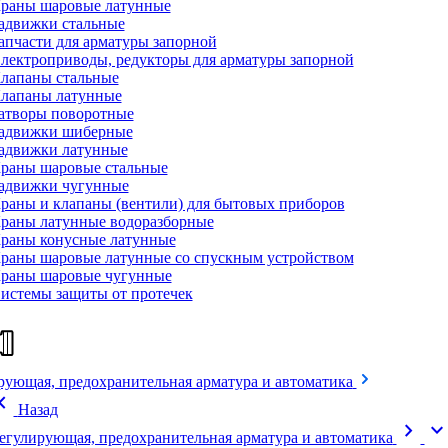
раны шаровые латунные
адвижки стальные
апчасти для арматуры запорной
лектроприводы, редукторы для арматуры запорной
лапаны стальные
лапаны латунные
атворы поворотные
адвижки шиберные
адвижки латунные
раны шаровые стальные
адвижки чугунные
раны и клапаны (вентили) для бытовых приборов
раны латунные водоразборные
раны конусные латунные
раны шаровые латунные со спускным устройством
раны шаровые чугунные
истемы защиты от протечек
рующая, предохранительная арматура и автоматика
on_left
Назад
chevron_right
expand_mor
егулирующая, предохранительная арматура и автоматика