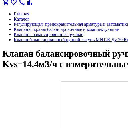
shopping_cart
favorite
call
bar_chart
Главная
Каталог
Регулирующая, предохранительная арматура и автоматик
Клапаны, краны балансировочные и комплектующие
Клапаны балансировочные ручные
Клапан балансировочный ручной латунь MNT-R Ду 50 Rp
Клапан балансировочный руч
Kvs=14.4м3/ч с измерительн