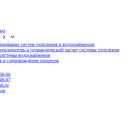
зад
chevron_right
expand_more
ирование систем отопления и водоснабжения
 теплопотерь и гидравлический расчет системы отопления
 системы водоснабжения
 и сопровождение проектов
66-66
48-87
l.ru
нок