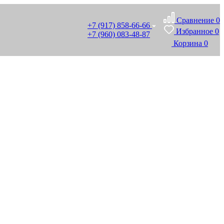
Сравнение
0
+7 (917) 858-66-66
Избранное
0
+7 (960) 083-48-87
Корзина
0