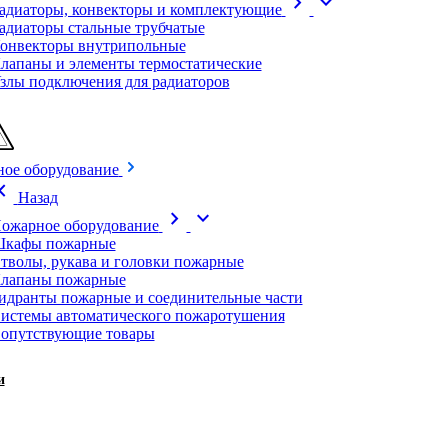
chevron_right
expand_more
адиаторы, конвекторы и комплектующие
адиаторы стальные трубчатые
онвекторы внутрипольные
лапаны и элементы термостатические
злы подключения для радиаторов
ое оборудование
on_left
Назад
chevron_right
expand_more
ожарное оборудование
кафы пожарные
тволы, рукава и головки пожарные
лапаны пожарные
идранты пожарные и соединительные части
истемы автоматического пожаротушения
опутствующие товары
и