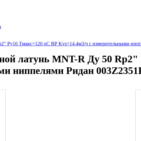
а
2" Ру16 Тмакс=120 оС ВР Kvs=14.4м3/ч с измерительными нип
ной латунь MNT-R Ду 50 Rp2" 
ыми ниппелями Ридан 003Z2351