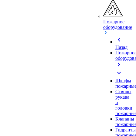
Пожарное
оборудование
chevron_left
Назад
Пожарно
оборудов
chevron_right
expand_more
Шкафы
пожарны
Стволы,
рукава
и
головки
пожарны
Клапаны
пожарны
Гидранты
пожарны