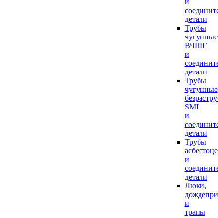
и
соединит
детали
Трубы
чугунные
ВЧШГ
и
соединит
детали
Трубы
чугунные
безрастр
SML
и
соединит
детали
Трубы
асбестоц
и
соединит
детали
Люки,
дождепр
и
трапы