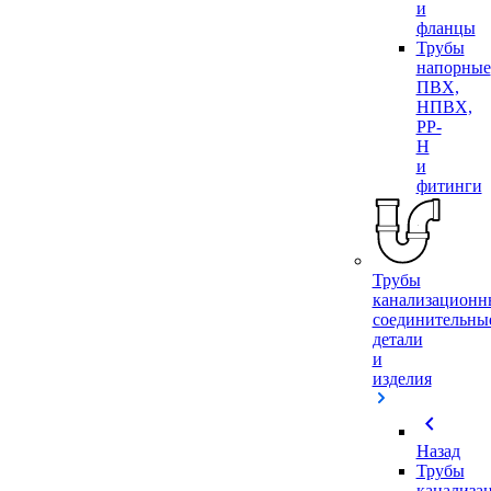
и
фланцы
Трубы
напорные
ПВХ,
НПВХ,
PP-
H
и
фитинги
Трубы
канализационн
соединительны
детали
и
изделия
chevron_left
Назад
Трубы
канализа