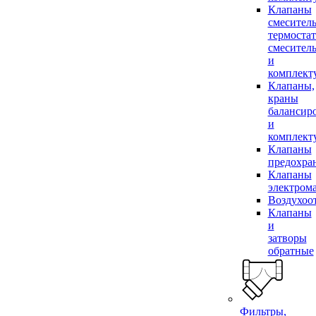
Клапаны
смесител
термоста
смесител
и
комплек
Клапаны,
краны
балансир
и
комплек
Клапаны
предохра
Клапаны
электром
Воздухоо
Клапаны
и
затворы
обратные
Фильтры,