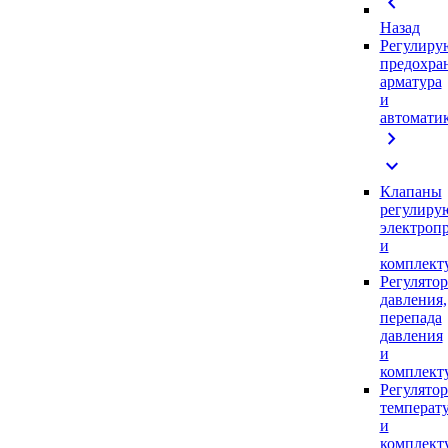
chevron_left
Назад
Регулиру
предохра
арматура
и
автомати
chevron_right
expand_more
Клапаны
регулиру
электроп
и
комплек
Регулято
давления,
перепада
давления
и
комплек
Регулято
температ
и
комплек