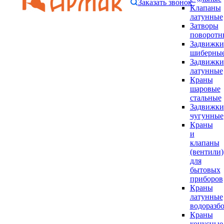
Заказать звонок
Клапаны
латунные
Затворы
поворотн
Задвижки
шиберны
Задвижки
латунные
Краны
шаровые
стальные
Задвижки
чугунные
Краны
и
клапаны
(вентили)
для
бытовых
приборов
Краны
латунные
водоразб
Краны
конусные