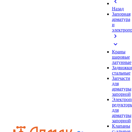
chevron_left
Назад
Запорная
арматура
и
электроп
chevron_right
expand_more
Краны
шаровые
латунные
Задвижки
стальные
Запчасти
для
арматуры
запорной
Электроп
редуктор
для
арматуры
запорной
Клапаны
стальные