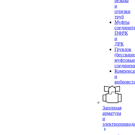
резьбы
и
отрезки
труб
Муфты
соединит
ПФРК
и
ДРК
Грувлок
(бессвар
муфтовы
соединен
Компенса
и
вибровст
Запорная
арматура
и
электропривод