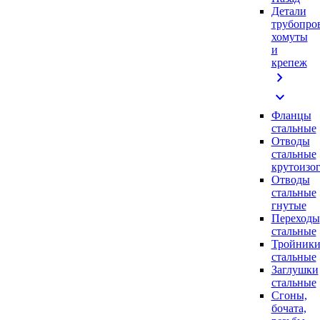
Детали
трубопро
хомуты
и
крепеж
chevron_right
expand_more
Фланцы
стальные
Отводы
стальные
крутоизо
Отводы
стальные
гнутые
Переходы
стальные
Тройник
стальные
Заглушки
стальные
Сгоны,
бочата,