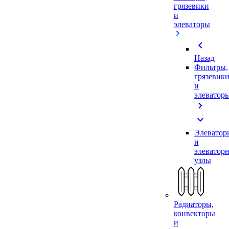
грязевики
и
элеваторы
chevron_left
Назад
Фильтры,
грязевик
и
элеватор
chevron_right
expand_more
Элеватор
и
элеватор
узлы
Радиаторы,
конвекторы
и