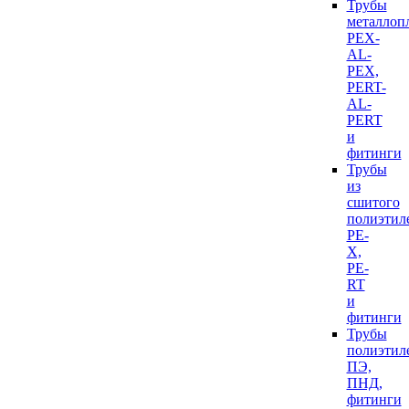
Трубы
металлоп
PEX-
AL-
PEX,
PERT-
AL-
PERT
и
фитинги
Трубы
из
сшитого
полиэтил
PE-
X,
PE-
RT
и
фитинги
Трубы
полиэтил
ПЭ,
ПНД,
фитинги