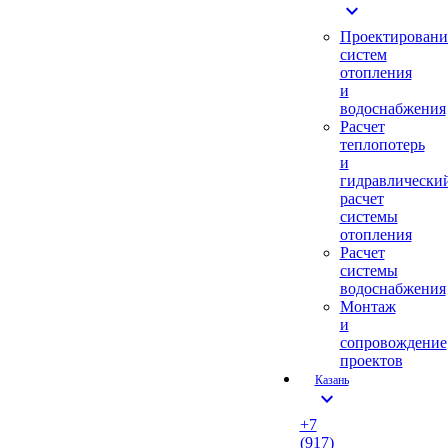
expand_more
Проектировани
систем
отопления
и
водоснабжения
Расчет
теплопотерь
и
гидравлически
расчет
системы
отопления
Расчет
системы
водоснабжения
Монтаж
и
сопровождение
проектов
Казань
expand_more
+7
(917)