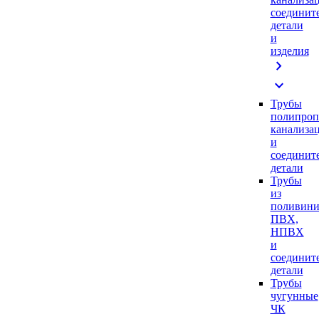
соединит
детали
и
изделия
chevron_right
expand_more
Трубы
полипроп
канализа
и
соединит
детали
Трубы
из
поливини
ПВХ,
НПВХ
и
соединит
детали
Трубы
чугунные
ЧК