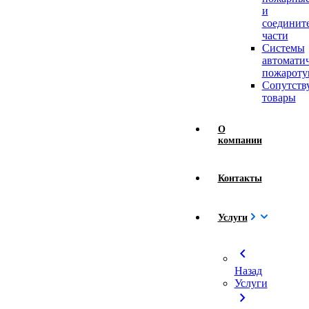
и
соединит
части
Системы
автомати
пожароту
Сопутст
товары
О
компании
Контакты
Услуги
chevron_left
Назад
Услуги
chevron_right