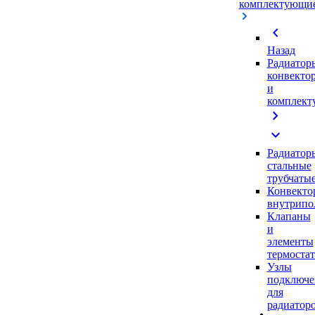
комплектующи
chevron_left
Назад
Радиатор
конвекто
и
комплек
chevron_right
expand_more
Радиатор
стальные
трубчаты
Конвекто
внутрипо
Клапаны
и
элементы
термоста
Узлы
подключе
для
радиатор