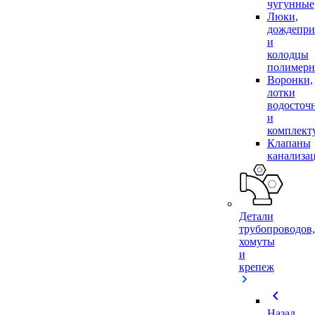
чугунные
Люки,
дождепр
и
колодцы
полимер
Воронки,
лотки
водосточ
и
комплек
Клапаны
канализа
Детали
трубопроводов,
хомуты
и
крепеж
chevron_left
Назад