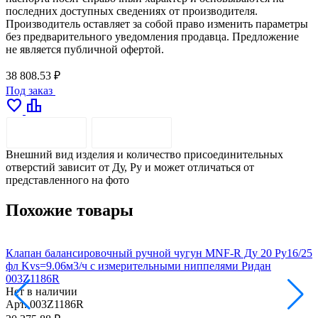
последних доступных сведениях от производителя.
Производитель оставляет за собой право изменить параметры
без предварительного уведомления продавца. Предложение
не является публичной офертой.
38 808.53 ₽
Под заказ
favorite
leaderboard
ОПИСАНИЕ
ДОСТАВКА
Внешний вид изделия и количество присоединительных
отверстий зависит от Ду, Pу и может отличаться от
представленного на фото
Похожие товары
Клапан балансировочный ручной чугун MNF-R Ду 20 Ру16/25
К
фл Kvs=9.06м3/ч с измерительными ниппелями Ридан
ф
003Z1186R
Нет в наличии
Н
Арт.
003Z1186R
А