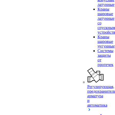
латунные
Краны
шаровые
латунные
со
спускны
устройст
Краны
шаровые
чугунные
Системы
защиты
от
протечек
Регулирующая,
предохранител
арматура
и
автоматика