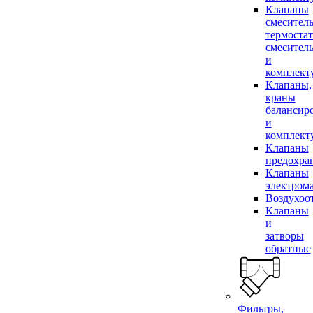
Клапаны
смесител
термоста
смесител
и
комплек
Клапаны,
краны
балансир
и
комплек
Клапаны
предохра
Клапаны
электром
Воздухоо
Клапаны
и
затворы
обратные
Фильтры,