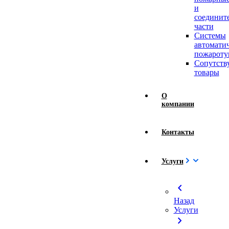
и
соединит
части
Системы
автомати
пожароту
Сопутст
товары
О
компании
Контакты
Услуги
chevron_left
Назад
Услуги
chevron_right