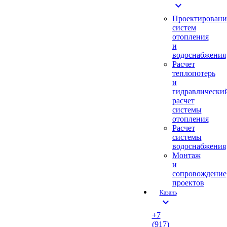
expand_more
Проектировани
систем
отопления
и
водоснабжения
Расчет
теплопотерь
и
гидравлически
расчет
системы
отопления
Расчет
системы
водоснабжения
Монтаж
и
сопровождение
проектов
Казань
expand_more
+7
(917)