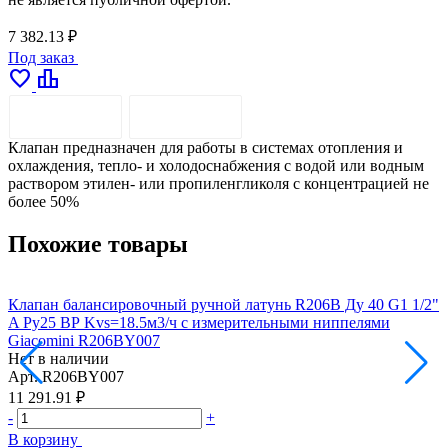
7 382.13 ₽
Под заказ
favorite
leaderboard
ОПИСАНИЕ
ДОСТАВКА
Клапан предназначен для работы в системах отопления и
охлаждения, тепло- и холодоснабжения с водой или водным
раствором этилен- или пропиленгликоля с концентрацией не
более 50%
Похожие товары
Клапан балансировочный ручной латунь R206B Ду 40 G1 1/2"
К
A Ру25 ВР Kvs=18.5м3/ч с измерительными ниппелями
Р
Giacomini R206BY007
G
Нет в наличии
Н
Арт.
R206BY007
А
11 291.91 ₽
1
-
+
-
В корзину
В