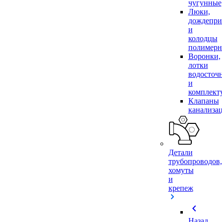
чугунные
Люки,
дождепр
и
колодцы
полимер
Воронки,
лотки
водосточ
и
комплек
Клапаны
канализа
Детали
трубопроводов,
хомуты
и
крепеж
chevron_left
Назад