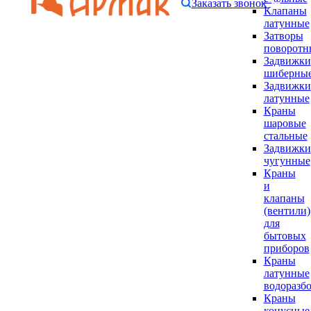
Заказать звонок
Клапаны
латунные
Затворы
поворотн
Задвижки
шиберны
Задвижки
латунные
Краны
шаровые
стальные
Задвижки
чугунные
Краны
и
клапаны
(вентили)
для
бытовых
приборов
Краны
латунные
водоразб
Краны
конусные