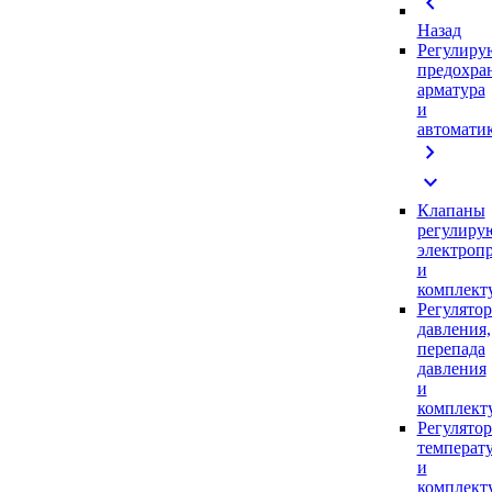
chevron_left
Назад
Регулиру
предохра
арматура
и
автомати
chevron_right
expand_more
Клапаны
регулиру
электроп
и
комплек
Регулято
давления,
перепада
давления
и
комплек
Регулято
температ
и
комплек