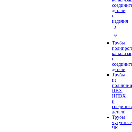
соединит
детали
и
изделия
chevron_right
expand_more
Трубы
полипроп
канализа
и
соединит
детали
Трубы
из
поливини
ПВХ,
НПВХ
и
соединит
детали
Трубы
чугунные
ЧК