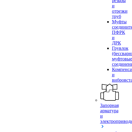
резьбы
и
отрезки
труб
Муфты
соединит
ПФРК
и
ДРК
Грувлок
(бессвар
муфтовы
соединен
Компенса
и
вибровст
Запорная
арматура
и
электропривод