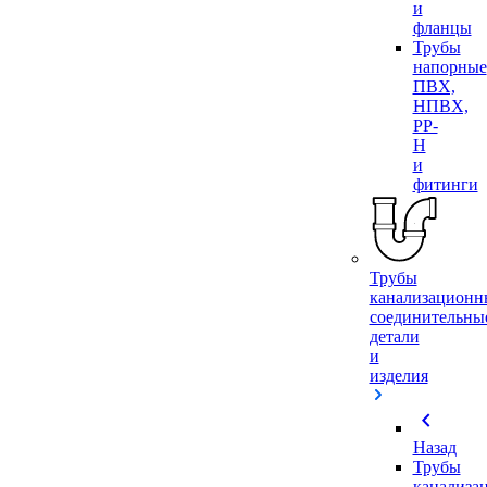
и
фланцы
Трубы
напорные
ПВХ,
НПВХ,
PP-
H
и
фитинги
Трубы
канализационн
соединительны
детали
и
изделия
chevron_left
Назад
Трубы
канализа