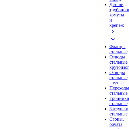
Детали
трубопро
хомуты
и
крепеж
chevron_right
expand_more
Фланцы
стальные
Отводы
стальные
крутоизо
Отводы
стальные
гнутые
Переходы
стальные
Тройник
стальные
Заглушки
стальные
Сгоны,
бочата,