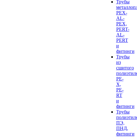
Трубы
металлоп
PEX-
AL-
PEX,
PERT-
AL-
PERT
и
фитинги
Трубы
из
сшитого
полиэтил
PE-
X,
PE-
RT
и
фитинги
Трубы
полиэтил
ПЭ,
ПНД,
фитинги