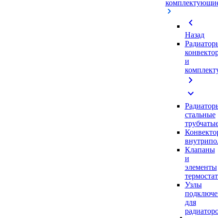
комплектующи
chevron_left
Назад
Радиатор
конвекто
и
комплек
chevron_right
expand_more
Радиатор
стальные
трубчаты
Конвекто
внутрипо
Клапаны
и
элементы
термоста
Узлы
подключе
для
радиатор