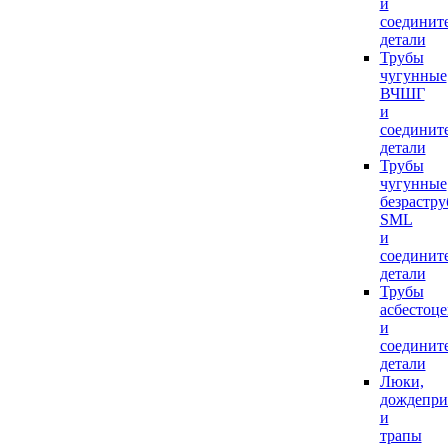
и
соединит
детали
Трубы
чугунные
ВЧШГ
и
соединит
детали
Трубы
чугунные
безрастр
SML
и
соединит
детали
Трубы
асбестоц
и
соединит
детали
Люки,
дождепр
и
трапы