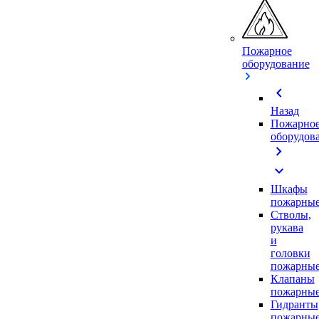
Пожарное
оборудование
chevron_left
Назад
Пожарно
оборудов
chevron_right
expand_more
Шкафы
пожарны
Стволы,
рукава
и
головки
пожарны
Клапаны
пожарны
Гидранты
пожарны