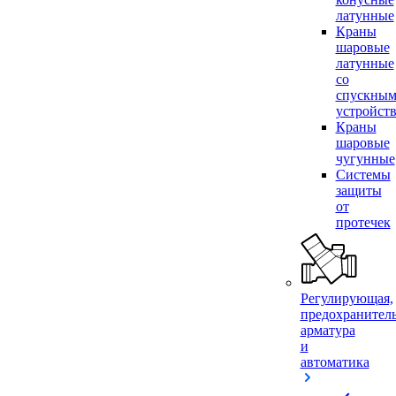
латунные
Краны
шаровые
латунные
со
спускны
устройст
Краны
шаровые
чугунные
Системы
защиты
от
протечек
Регулирующая,
предохранител
арматура
и
автоматика