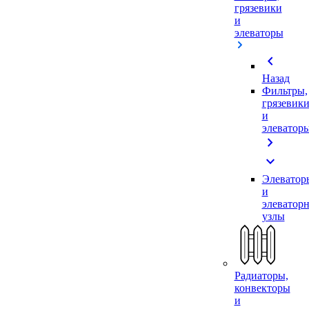
грязевики
и
элеваторы
chevron_left
Назад
Фильтры,
грязевик
и
элеватор
chevron_right
expand_more
Элеватор
и
элеватор
узлы
Радиаторы,
конвекторы
и