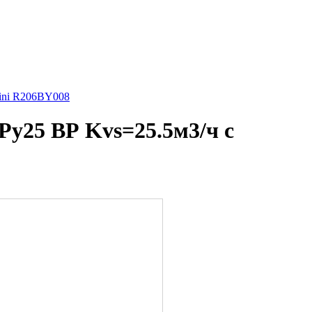
ini R206BY008
Ру25 ВР Kvs=25.5м3/ч с