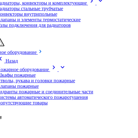
chevron_right
expand_more
адиаторы, конвекторы и комплектующие
адиаторы стальные трубчатые
онвекторы внутрипольные
лапаны и элементы термостатические
злы подключения для радиаторов
ое оборудование
on_left
Назад
chevron_right
expand_more
ожарное оборудование
кафы пожарные
тволы, рукава и головки пожарные
лапаны пожарные
идранты пожарные и соединительные части
истемы автоматического пожаротушения
опутствующие товары
и