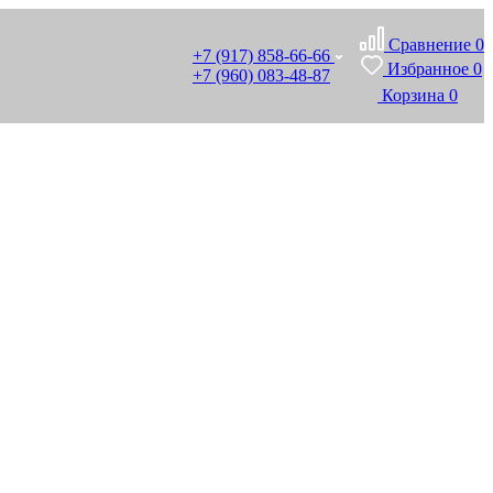
Сравнение
0
+7 (917) 858-66-66
Избранное
0
+7 (960) 083-48-87
Корзина
0