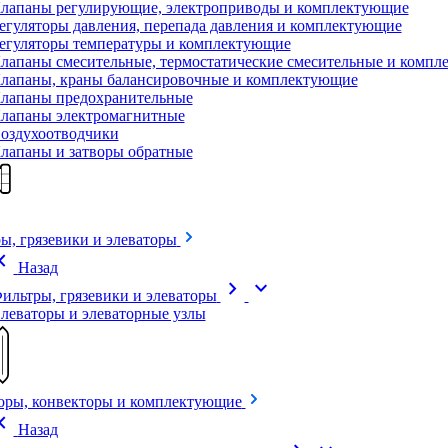
лапаны регулирующие, электроприводы и комплектующие
егуляторы давления, перепада давления и комплектующие
егуляторы температуры и комплектующие
лапаны смесительные, термостатические смесительные и комп
лапаны, краны балансировочные и комплектующие
лапаны предохранительные
лапаны электромагнитные
оздухоотводчики
лапаны и затворы обратные
ы, грязевики и элеваторы
on_left
Назад
chevron_right
expand_more
ильтры, грязевики и элеваторы
леваторы и элеваторные узлы
оры, конвекторы и комплектующие
on_left
Назад