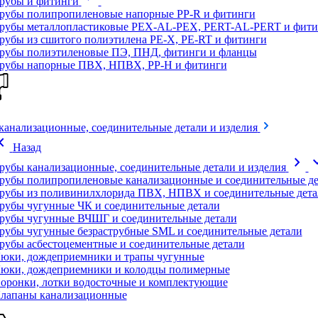
рубы и фитинги
рубы полипропиленовые напорные PP-R и фитинги
рубы металлопластиковые PEX-AL-PEX, PERT-AL-PERT и фити
рубы из сшитого полиэтилена PE-X, PE-RT и фитинги
рубы полиэтиленовые ПЭ, ПНД, фитинги и фланцы
рубы напорные ПВХ, НПВХ, PP-H и фитинги
канализационные, соединительные детали и изделия
on_left
Назад
chevron_right
expand
рубы канализационные, соединительные детали и изделия
рубы полипропиленовые канализационные и соединительные де
рубы из поливинилхлорида ПВХ, НПВХ и соединительные дета
рубы чугунные ЧК и соединительные детали
рубы чугунные ВЧШГ и соединительные детали
рубы чугунные безраструбные SML и соединительные детали
рубы асбестоцементные и соединительные детали
юки, дождеприемники и трапы чугунные
юки, дождеприемники и колодцы полимерные
оронки, лотки водосточные и комплектующие
лапаны канализационные