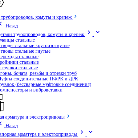
 трубопроводов, хомуты и крепеж
on_left
Назад
chevron_right
expand_more
етали трубопроводов, хомуты и крепеж
ланцы стальные
тводы стальные крутоизогнутые
тводы стальные гнутые
ереходы стальные
ройники стальные
аглушки стальные
гоны, бочата, резьбы и отрезки труб
уфты соединительные ПФРК и ДРК
рувлок (бессварные муфтовые соединения)
омпенсаторы и вибровставки
ая арматура и электроприводы
on_left
Назад
chevron_right
expand_more
апорная арматура и электроприводы