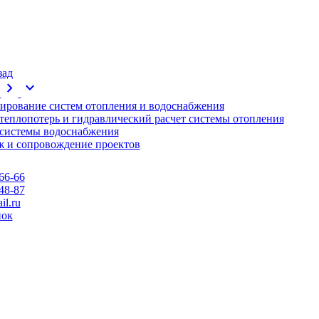
зад
chevron_right
expand_more
ирование систем отопления и водоснабжения
 теплопотерь и гидравлический расчет системы отопления
 системы водоснабжения
 и сопровождение проектов
66-66
48-87
l.ru
нок