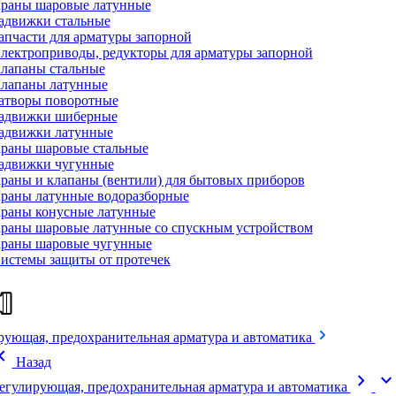
раны шаровые латунные
адвижки стальные
апчасти для арматуры запорной
лектроприводы, редукторы для арматуры запорной
лапаны стальные
лапаны латунные
атворы поворотные
адвижки шиберные
адвижки латунные
раны шаровые стальные
адвижки чугунные
раны и клапаны (вентили) для бытовых приборов
раны латунные водоразборные
раны конусные латунные
раны шаровые латунные со спускным устройством
раны шаровые чугунные
истемы защиты от протечек
рующая, предохранительная арматура и автоматика
on_left
Назад
chevron_right
expand_mor
егулирующая, предохранительная арматура и автоматика