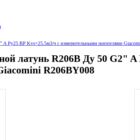
а
" A Ру25 ВР Kvs=25.5м3/ч с измерительными ниппелями Giacom
ой латунь R206B Ду 50 G2" A 
iacomini R206BY008