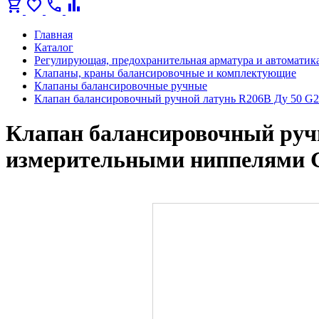
shopping_cart
favorite
call
bar_chart
Главная
Каталог
Регулирующая, предохранительная арматура и автоматик
Клапаны, краны балансировочные и комплектующие
Клапаны балансировочные ручные
Клапан балансировочный ручной латунь R206B Ду 50 G2
Клапан балансировочный ручн
измерительными ниппелями G