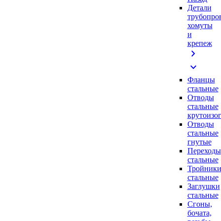
Детали
трубопро
хомуты
и
крепеж
chevron_right
expand_more
Фланцы
стальные
Отводы
стальные
крутоизо
Отводы
стальные
гнутые
Переходы
стальные
Тройник
стальные
Заглушки
стальные
Сгоны,
бочата,