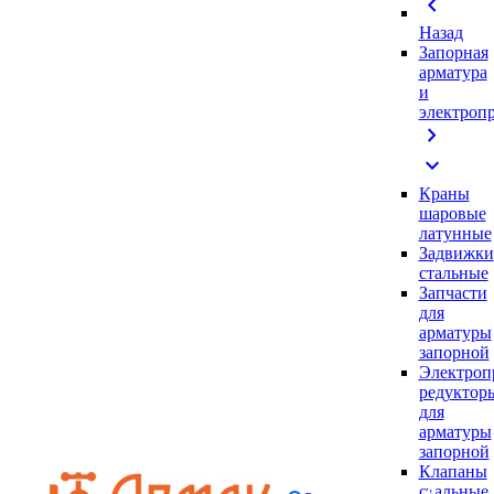
chevron_left
Назад
Запорная
арматура
и
электроп
chevron_right
expand_more
Краны
шаровые
латунные
Задвижки
стальные
Запчасти
для
арматуры
запорной
Электроп
редуктор
для
арматуры
запорной
Клапаны
стальные