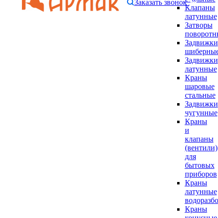
Заказать звонок
Клапаны
латунные
Затворы
поворотн
Задвижки
шиберны
Задвижки
латунные
Краны
шаровые
стальные
Задвижки
чугунные
Краны
и
клапаны
(вентили)
для
бытовых
приборов
Краны
латунные
водоразб
Краны
конусные