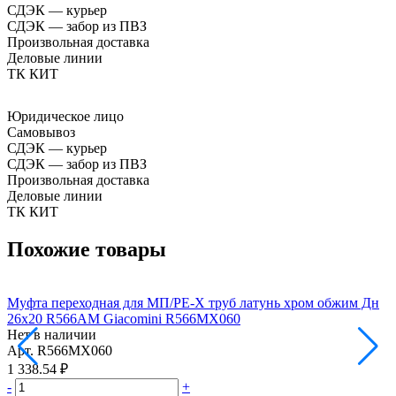
СДЭК — курьер
СДЭК — забор из ПВЗ
Произвольная доставка
Деловые линии
ТК КИТ
Юридическое лицо
Самовывоз
СДЭК — курьер
СДЭК — забор из ПВЗ
Произвольная доставка
Деловые линии
ТК КИТ
Похожие товары
Муфта переходная для МП/PE-X труб латунь хром обжим Дн
М
26х20 R566AM Giacomini R566MX060
Нет в наличии
Н
Арт.
R566MX060
А
1 338.54 ₽
1
-
+
-