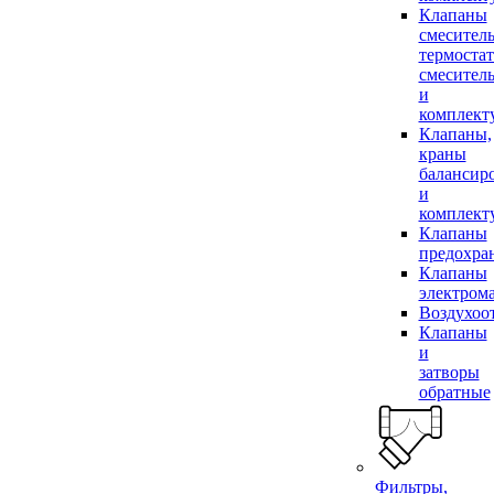
Клапаны
смесител
термоста
смесител
и
комплек
Клапаны,
краны
балансир
и
комплек
Клапаны
предохра
Клапаны
электром
Воздухоо
Клапаны
и
затворы
обратные
Фильтры,