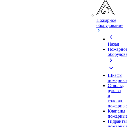
Пожарное
оборудование
chevron_left
Назад
Пожарно
оборудов
chevron_right
expand_more
Шкафы
пожарны
Стволы,
рукава
и
головки
пожарны
Клапаны
пожарны
Гидранты
пожарны