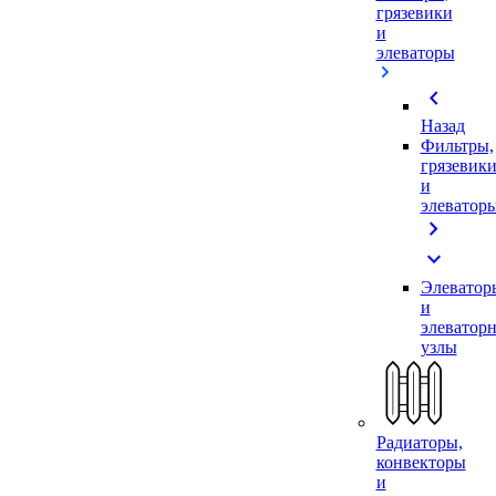
грязевики
и
элеваторы
chevron_left
Назад
Фильтры,
грязевик
и
элеватор
chevron_right
expand_more
Элеватор
и
элеватор
узлы
Радиаторы,
конвекторы
и