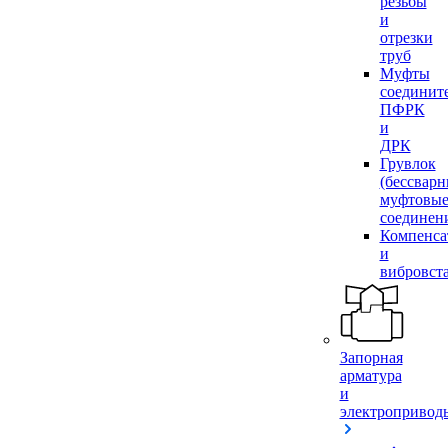
резьбы
и
отрезки
труб
Муфты
соединит
ПФРК
и
ДРК
Грувлок
(бессвар
муфтовы
соединен
Компенса
и
вибровст
Запорная
арматура
и
электропривод