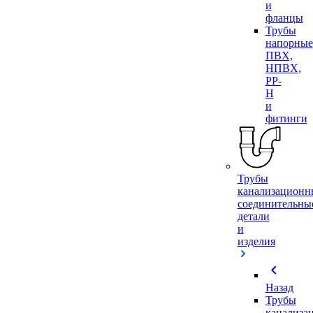
и
фланцы
Трубы
напорные
ПВХ,
НПВХ,
PP-
H
и
фитинги
Трубы
канализационн
соединительны
детали
и
изделия
chevron_left
Назад
Трубы
канализа