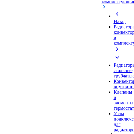
комплектующи
chevron_left
Назад
Радиатор
конвекто
и
комплек
chevron_right
expand_more
Радиатор
стальные
трубчаты
Конвекто
внутрипо
Клапаны
и
элементы
термоста
Узлы
подключе
для
радиатор