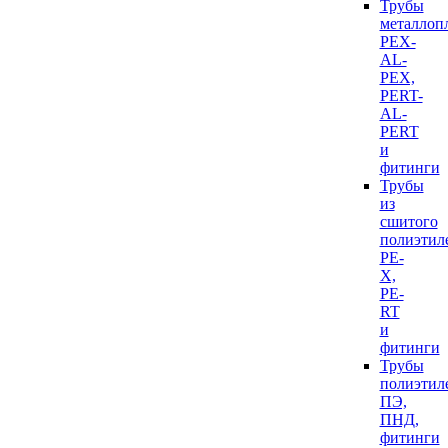
Трубы
металлоп
PEX-
AL-
PEX,
PERT-
AL-
PERT
и
фитинги
Трубы
из
сшитого
полиэтил
PE-
X,
PE-
RT
и
фитинги
Трубы
полиэтил
ПЭ,
ПНД,
фитинги