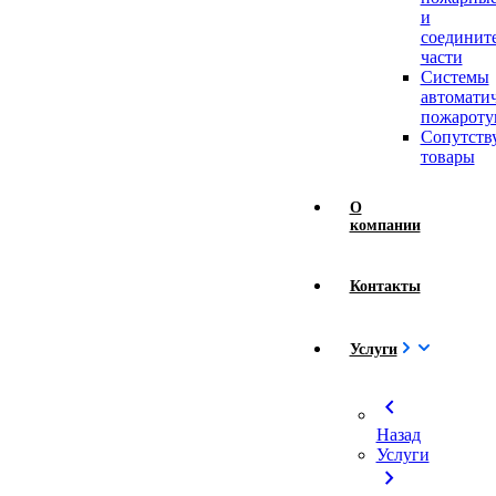
и
соединит
части
Системы
автомати
пожароту
Сопутст
товары
О
компании
Контакты
Услуги
chevron_left
Назад
Услуги
chevron_right