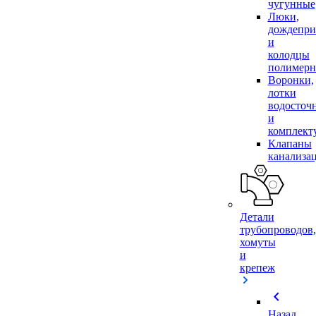
чугунные
Люки,
дождепр
и
колодцы
полимер
Воронки,
лотки
водосточ
и
комплек
Клапаны
канализа
Детали
трубопроводов,
хомуты
и
крепеж
chevron_left
Назад