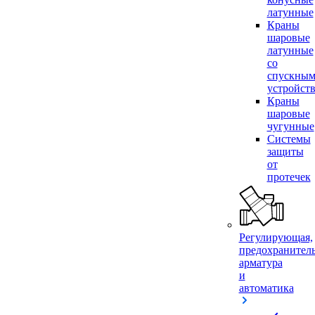
латунные
Краны
шаровые
латунные
со
спускны
устройст
Краны
шаровые
чугунные
Системы
защиты
от
протечек
Регулирующая,
предохранител
арматура
и
автоматика