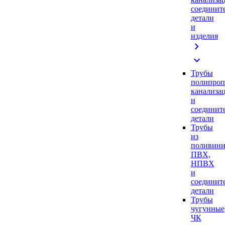
соединит
детали
и
изделия
chevron_right
expand_more
Трубы
полипроп
канализа
и
соединит
детали
Трубы
из
поливини
ПВХ,
НПВХ
и
соединит
детали
Трубы
чугунные
ЧК