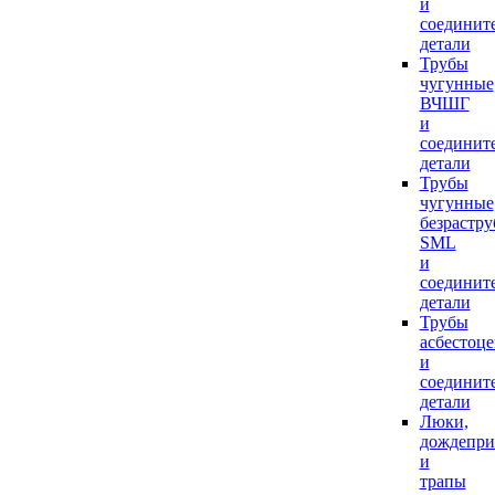
и
соединит
детали
Трубы
чугунные
ВЧШГ
и
соединит
детали
Трубы
чугунные
безрастр
SML
и
соединит
детали
Трубы
асбестоц
и
соединит
детали
Люки,
дождепр
и
трапы