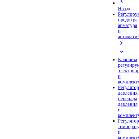
chevron_left
Назад
Регулиру
предохра
арматура
и
автомати
chevron_right
expand_more
Клапаны
регулиру
электроп
и
комплек
Регулято
давления,
перепада
давления
и
комплек
Регулято
температ
и
комплек