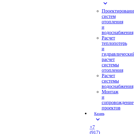
expand_more
Проектировани
систем
отопления
и
водоснабжения
Расчет
теплопотерь
и
гидравлически
расчет
системы
отопления
Расчет
системы
водоснабжения
Монтаж
и
сопровождение
проектов
Казань
expand_more
+7
(917)