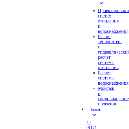
expand_more
Проектировани
систем
отопления
и
водоснабжения
Расчет
теплопотерь
и
гидравлически
расчет
системы
отопления
Расчет
системы
водоснабжения
Монтаж
и
сопровождение
проектов
Казань
expand_more
+7
(917)