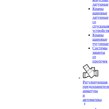
латунные
Краны
шаровые
латунные
со
спускны
устройст
Краны
шаровые
чугунные
Системы
защиты
от
протечек
Регулирующая,
предохранител
арматура
и
автоматика