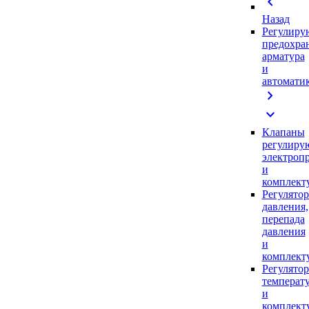
chevron_left
Назад
Регулиру
предохра
арматура
и
автомати
chevron_right
expand_more
Клапаны
регулиру
электроп
и
комплек
Регулято
давления,
перепада
давления
и
комплек
Регулято
температ
и
комплек