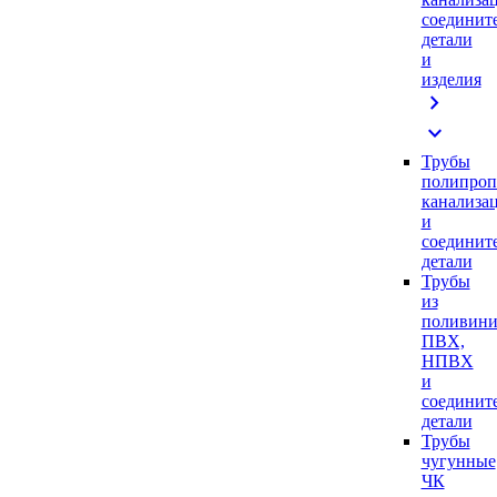
соединит
детали
и
изделия
chevron_right
expand_more
Трубы
полипроп
канализа
и
соединит
детали
Трубы
из
поливини
ПВХ,
НПВХ
и
соединит
детали
Трубы
чугунные
ЧК