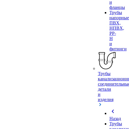
и
фланцы
Трубы
напорные
ПВХ,
НПВХ,
PP-
H
и
фитинги
Трубы
канализационн
соединительны
детали
и
изделия
chevron_left
Назад
Трубы
канализа