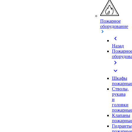
Пожарное
оборудование
chevron_left
Назад
Пожарно
оборудов
chevron_right
expand_more
Шкафы
пожарны
Стволы,
рукава
и
головки
пожарны
Клапаны
пожарны
Гидранты
пожарны