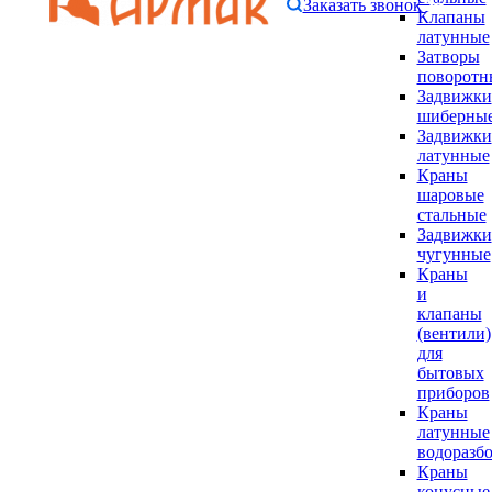
Заказать звонок
Клапаны
латунные
Затворы
поворотн
Задвижки
шиберны
Задвижки
латунные
Краны
шаровые
стальные
Задвижки
чугунные
Краны
и
клапаны
(вентили)
для
бытовых
приборов
Краны
латунные
водоразб
Краны
конусные