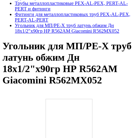
Трубы металлопластиковые PEX-AL-PEX, PERT-AL-
PERT и фитинги
Фитинги для металлопластиковых труб PEX-AL-PEX,
PERT-AL-PERT
Угольник для МП/PE-X труб латунь обжим Дн
18х1/2"х90гр НР R562AM Giacomini R562MX052
Угольник для МП/PE-X труб
латунь обжим Дн
18х1/2"х90гр НР R562AM
Giacomini R562MX052