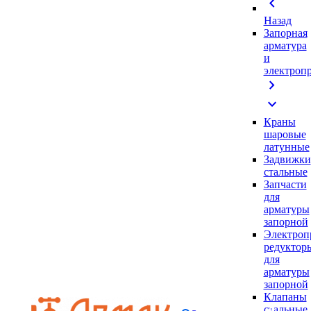
chevron_left
Назад
Запорная
арматура
и
электроп
chevron_right
expand_more
Краны
шаровые
латунные
Задвижки
стальные
Запчасти
для
арматуры
запорной
Электроп
редуктор
для
арматуры
запорной
Клапаны
стальные