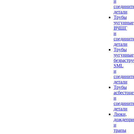
и
соединит
детали
Трубы
чугунные
ВЧШГ
и
соединит
детали
Трубы
чугунные
безрастр
SML
и
соединит
детали
Трубы
асбестоц
и
соединит
детали
Люки,
дождепр
и
трапы