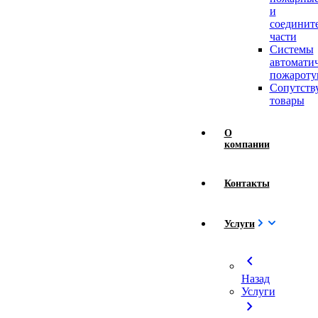
и
соединит
части
Системы
автомати
пожароту
Сопутст
товары
О
компании
Контакты
Услуги
chevron_left
Назад
Услуги
chevron_right