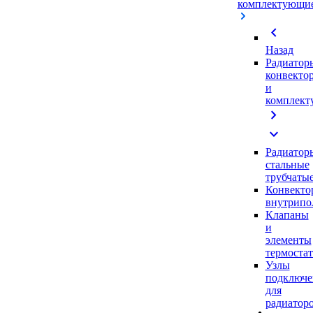
комплектующи
chevron_left
Назад
Радиатор
конвекто
и
комплек
chevron_right
expand_more
Радиатор
стальные
трубчаты
Конвекто
внутрипо
Клапаны
и
элементы
термоста
Узлы
подключе
для
радиатор