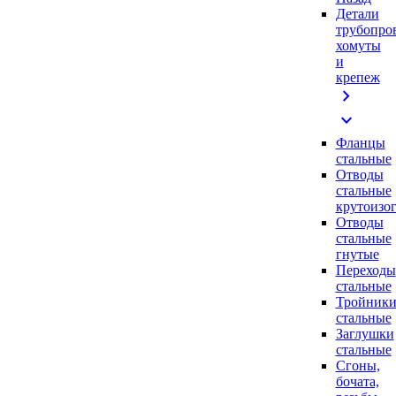
Детали
трубопро
хомуты
и
крепеж
chevron_right
expand_more
Фланцы
стальные
Отводы
стальные
крутоизо
Отводы
стальные
гнутые
Переходы
стальные
Тройник
стальные
Заглушки
стальные
Сгоны,
бочата,