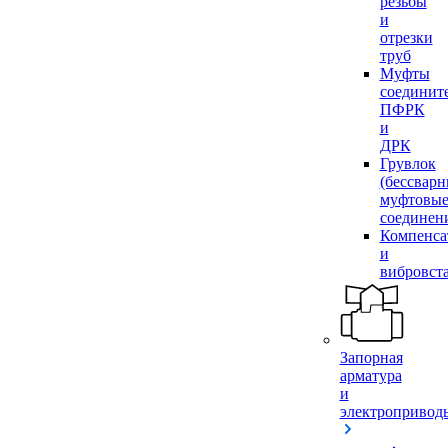
резьбы
и
отрезки
труб
Муфты
соединит
ПФРК
и
ДРК
Грувлок
(бессвар
муфтовы
соединен
Компенса
и
вибровст
Запорная
арматура
и
электропривод