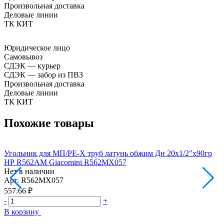
Произвольная доставка
Деловые линии
ТК КИТ
Юридическое лицо
Самовывоз
СДЭК — курьер
СДЭК — забор из ПВЗ
Произвольная доставка
Деловые линии
ТК КИТ
Похожие товары
Угольник для МП/PE-X труб латунь обжим Дн 20х1/2"х90гр
У
НР R562AM Giacomini R562MX057
Нет в наличии
Н
Арт.
R562MX057
А
557.66 ₽
6
-
+
-
В корзину
В