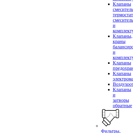
Клапаны
смесител
термоста
смесител
и
комплек
Клапаны,
краны
балансир
и
комплек
Клапаны
предохра
Клапаны
электром
Воздухоо
Клапаны
и
затворы
обратные
Фильтры,