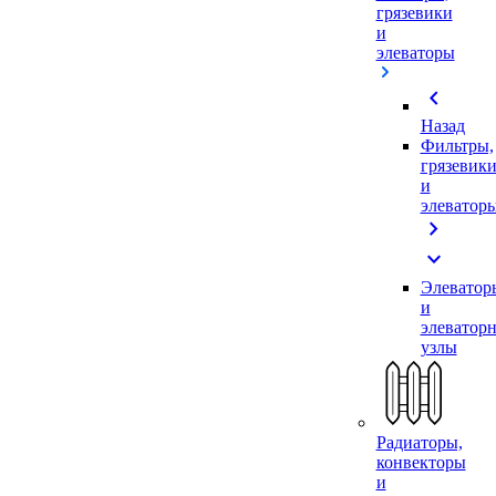
грязевики
и
элеваторы
chevron_left
Назад
Фильтры,
грязевик
и
элеватор
chevron_right
expand_more
Элеватор
и
элеватор
узлы
Радиаторы,
конвекторы
и