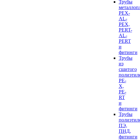
Трубы
металлоп
PEX-
AL-
PEX,
PERT-
AL-
PERT
и
фитинги
Трубы
из
сшитого
полиэтил
PE-
X,
PE-
RT
и
фитинги
Трубы
полиэтил
ПЭ,
ПНД,
фитинги