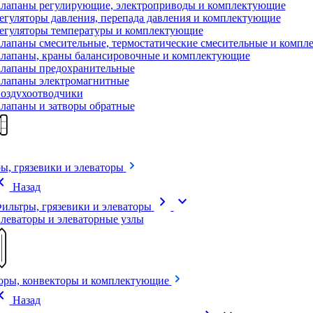
лапаны регулирующие, электроприводы и комплектующие
егуляторы давления, перепада давления и комплектующие
егуляторы температуры и комплектующие
лапаны смесительные, термостатические смесительные и комп
лапаны, краны балансировочные и комплектующие
лапаны предохранительные
лапаны электромагнитные
оздухоотводчики
лапаны и затворы обратные
ы, грязевики и элеваторы
on_left
Назад
chevron_right
expand_more
ильтры, грязевики и элеваторы
леваторы и элеваторные узлы
оры, конвекторы и комплектующие
on_left
Назад