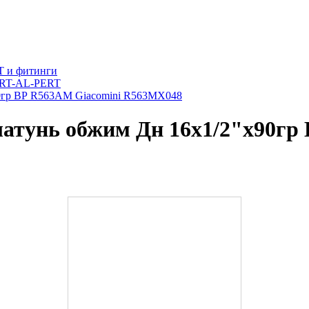
T и фитинги
ERT-AL-PERT
90гр ВР R563AM Giacomini R563MX048
атунь обжим Дн 16х1/2"х90гр