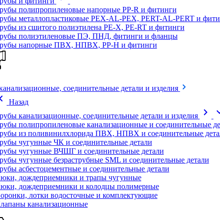
рубы и фитинги
рубы полипропиленовые напорные PP-R и фитинги
рубы металлопластиковые PEX-AL-PEX, PERT-AL-PERT и фити
рубы из сшитого полиэтилена PE-X, PE-RT и фитинги
рубы полиэтиленовые ПЭ, ПНД, фитинги и фланцы
рубы напорные ПВХ, НПВХ, PP-H и фитинги
канализационные, соединительные детали и изделия
on_left
Назад
chevron_right
expand
рубы канализационные, соединительные детали и изделия
рубы полипропиленовые канализационные и соединительные де
рубы из поливинилхлорида ПВХ, НПВХ и соединительные дета
рубы чугунные ЧК и соединительные детали
рубы чугунные ВЧШГ и соединительные детали
рубы чугунные безраструбные SML и соединительные детали
рубы асбестоцементные и соединительные детали
юки, дождеприемники и трапы чугунные
юки, дождеприемники и колодцы полимерные
оронки, лотки водосточные и комплектующие
лапаны канализационные