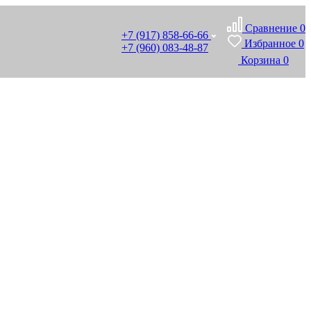
Сравнение
0
+7 (917) 858-66-66
Избранное
0
+7 (960) 083-48-87
Корзина
0