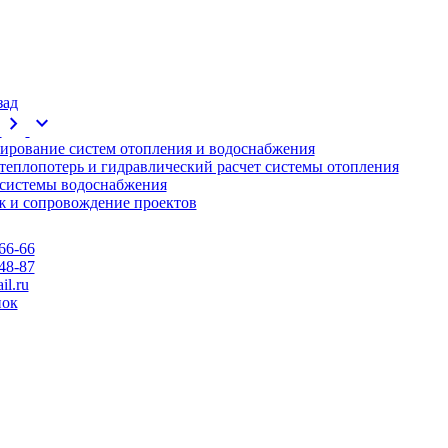
зад
chevron_right
expand_more
ирование систем отопления и водоснабжения
 теплопотерь и гидравлический расчет системы отопления
 системы водоснабжения
 и сопровождение проектов
66-66
48-87
l.ru
нок