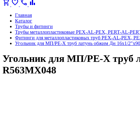
shopping_cart
favorite
call
bar_chart
Главная
Каталог
Трубы и фитинги
Трубы металлопластиковые PEX-AL-PEX, PERT-AL-PER
Фитинги для металлопластиковых труб PEX-AL-PEX, P
Угольник для МП/PE-X труб латунь обжим Дн 16х1/2"х
Угольник для МП/PE-X труб л
R563MX048