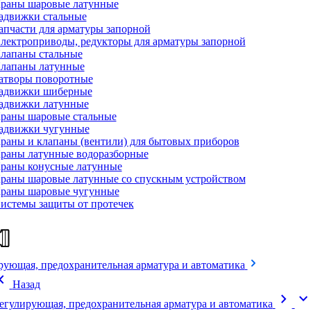
раны шаровые латунные
адвижки стальные
апчасти для арматуры запорной
лектроприводы, редукторы для арматуры запорной
лапаны стальные
лапаны латунные
атворы поворотные
адвижки шиберные
адвижки латунные
раны шаровые стальные
адвижки чугунные
раны и клапаны (вентили) для бытовых приборов
раны латунные водоразборные
раны конусные латунные
раны шаровые латунные со спускным устройством
раны шаровые чугунные
истемы защиты от протечек
рующая, предохранительная арматура и автоматика
on_left
Назад
chevron_right
expand_mor
егулирующая, предохранительная арматура и автоматика