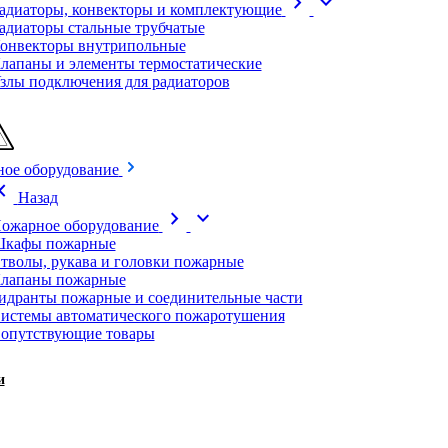
chevron_right
expand_more
адиаторы, конвекторы и комплектующие
адиаторы стальные трубчатые
онвекторы внутрипольные
лапаны и элементы термостатические
злы подключения для радиаторов
ое оборудование
on_left
Назад
chevron_right
expand_more
ожарное оборудование
кафы пожарные
тволы, рукава и головки пожарные
лапаны пожарные
идранты пожарные и соединительные части
истемы автоматического пожаротушения
опутствующие товары
и