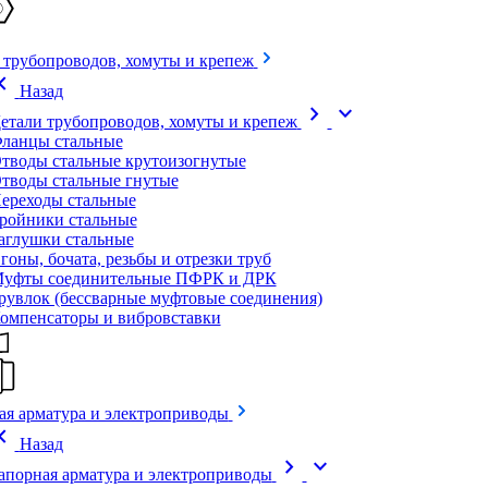
 трубопроводов, хомуты и крепеж
on_left
Назад
chevron_right
expand_more
етали трубопроводов, хомуты и крепеж
ланцы стальные
тводы стальные крутоизогнутые
тводы стальные гнутые
ереходы стальные
ройники стальные
аглушки стальные
гоны, бочата, резьбы и отрезки труб
уфты соединительные ПФРК и ДРК
рувлок (бессварные муфтовые соединения)
омпенсаторы и вибровставки
ая арматура и электроприводы
on_left
Назад
chevron_right
expand_more
апорная арматура и электроприводы