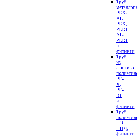
Трубы
металлоп
PEX-
AL-
PEX,
PERT-
AL-
PERT
и
фитинги
Трубы
из
сшитого
полиэтил
PE-
X,
PE-
RT
и
фитинги
Трубы
полиэтил
ПЭ,
ПНД,
фитинги