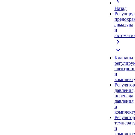
chevron_left
Назад
Регулиру
предохра
арматура
и
автомати
chevron_right
expand_more
Клапаны
регулиру
электроп
и
комплек
Регулято
давления,
перепада
давления
и
комплек
Регулято
температ
и
комплек