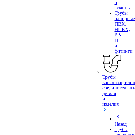
и
фланцы
Трубы
напорные
ПВХ,
НПВХ,
PP-
H
и
фитинги
Трубы
канализационн
соединительны
детали
и
изделия
chevron_left
Назад
Трубы
канализа