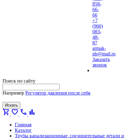
858-
66-
66
+7
(960)
083-
48-
87
armak-
nh@mail.ru
Заказать
звонок
Поиск по сайту
Например
Регулятор давления после себя
Искать
shopping_cart
favorite
call
bar_chart
Главная
Каталог
Трубы канализационные, соединительные детали и