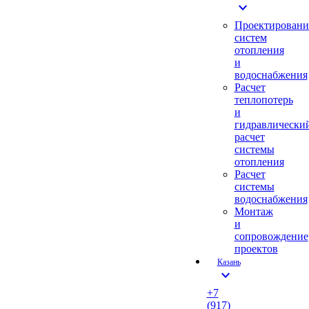
expand_more
Проектировани
систем
отопления
и
водоснабжения
Расчет
теплопотерь
и
гидравлически
расчет
системы
отопления
Расчет
системы
водоснабжения
Монтаж
и
сопровождение
проектов
Казань
expand_more
+7
(917)