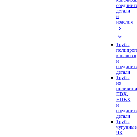
соединит
детали
и
изделия
chevron_right
expand_more
Трубы
полипроп
канализа
и
соединит
детали
Трубы
из
поливини
ПВХ,
НПВХ
и
соединит
детали
Трубы
чугунные
ЧК