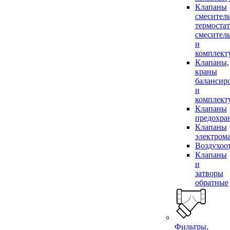
Клапаны
смесител
термоста
смесител
и
комплек
Клапаны,
краны
балансир
и
комплек
Клапаны
предохра
Клапаны
электром
Воздухоо
Клапаны
и
затворы
обратные
Фильтры,