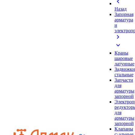
chevron_left
Назад
Запорная
арматура
и
электроп
chevron_right
expand_more
Краны
шаровые
латунные
Задвижки
стальные
Запчасти
для
арматуры
запорной
Электроп
редуктор
для
арматуры
запорной
Клапаны
стальные