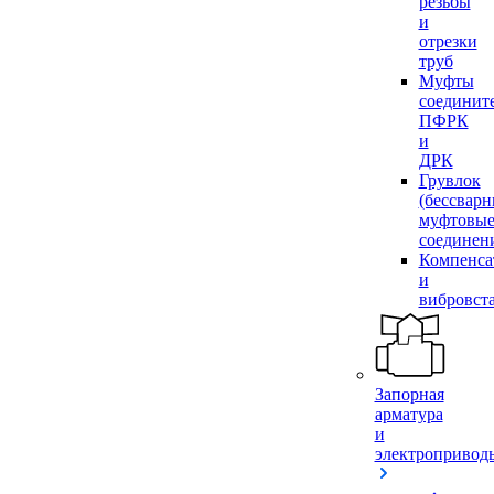
резьбы
и
отрезки
труб
Муфты
соединит
ПФРК
и
ДРК
Грувлок
(бессвар
муфтовы
соединен
Компенса
и
вибровст
Запорная
арматура
и
электропривод