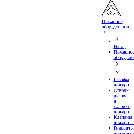
Пожарное
оборудование
chevron_left
Назад
Пожарно
оборудов
chevron_right
expand_more
Шкафы
пожарны
Стволы,
рукава
и
головки
пожарны
Клапаны
пожарны
Гидранты
пожарны