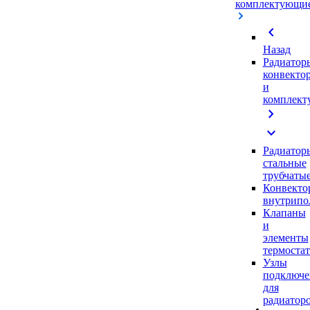
комплектующи
chevron_left
Назад
Радиатор
конвекто
и
комплек
chevron_right
expand_more
Радиатор
стальные
трубчаты
Конвекто
внутрипо
Клапаны
и
элементы
термоста
Узлы
подключе
для
радиатор