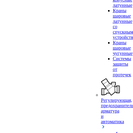
латунные
Краны
шаровые
латунные
со
спускны
устройст
Краны
шаровые
чугунные
Системы
защиты
от
протечек
Регулирующая,
предохранител
арматура
и
автоматика