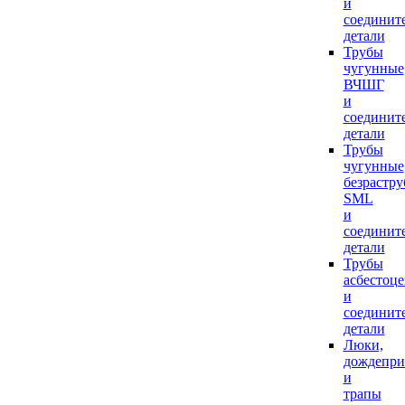
и
соединит
детали
Трубы
чугунные
ВЧШГ
и
соединит
детали
Трубы
чугунные
безрастр
SML
и
соединит
детали
Трубы
асбестоц
и
соединит
детали
Люки,
дождепр
и
трапы