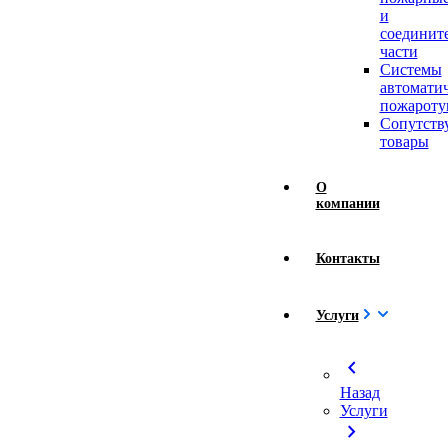
и
соединит
части
Системы
автомати
пожароту
Сопутст
товары
О
компании
Контакты
Услуги
chevron_left
Назад
Услуги
chevron_right