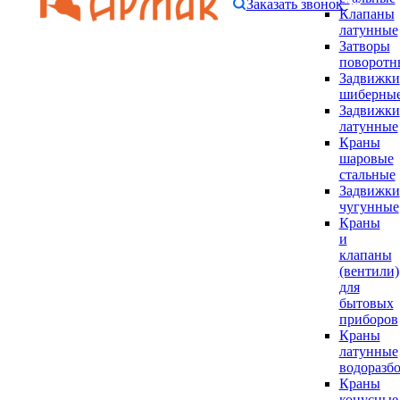
Заказать звонок
Клапаны
латунные
Затворы
поворотн
Задвижки
шиберны
Задвижки
латунные
Краны
шаровые
стальные
Задвижки
чугунные
Краны
и
клапаны
(вентили)
для
бытовых
приборов
Краны
латунные
водоразб
Краны
конусные