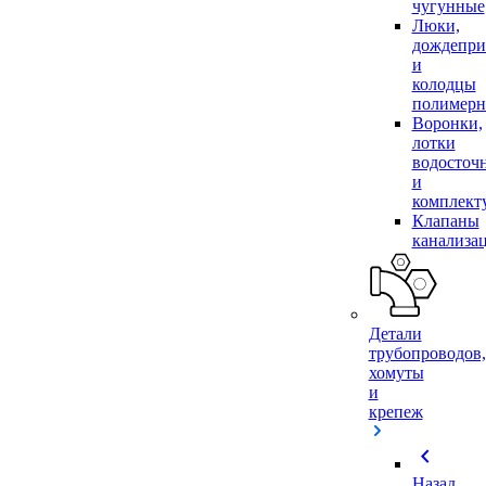
чугунные
Люки,
дождепр
и
колодцы
полимер
Воронки,
лотки
водосточ
и
комплек
Клапаны
канализа
Детали
трубопроводов,
хомуты
и
крепеж
chevron_left
Назад