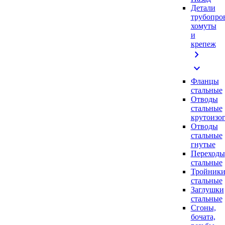
Детали
трубопро
хомуты
и
крепеж
chevron_right
expand_more
Фланцы
стальные
Отводы
стальные
крутоизо
Отводы
стальные
гнутые
Переходы
стальные
Тройник
стальные
Заглушки
стальные
Сгоны,
бочата,