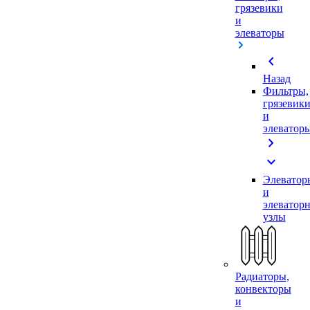
грязевики
и
элеваторы
chevron_left
Назад
Фильтры,
грязевик
и
элеватор
chevron_right
expand_more
Элеватор
и
элеватор
узлы
Радиаторы,
конвекторы
и