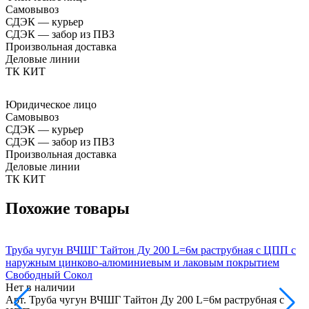
Самовывоз
СДЭК — курьер
СДЭК — забор из ПВЗ
Произвольная доставка
Деловые линии
ТК КИТ
Юридическое лицо
Самовывоз
СДЭК — курьер
СДЭК — забор из ПВЗ
Произвольная доставка
Деловые линии
ТК КИТ
Похожие товары
Труба чугун ВЧШГ Тайтон Ду 200 L=6м раструбная с ЦПП с
Т
наружным цинково-алюминиевым и лаковым покрытием
Свободный Сокол
Нет в наличии
Н
Арт.
Труба чугун ВЧШГ Тайтон Ду 200 L=6м раструбная с
А