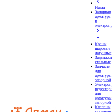
chevron_left
Назад
Запорная
арматура
и
электроп
chevron_right
expand_more
Краны
шаровые
латунные
Задвижки
стальные
Запчасти
для
арматуры
запорной
Электроп
редуктор
для
арматуры
запорной
Клапаны
стальные