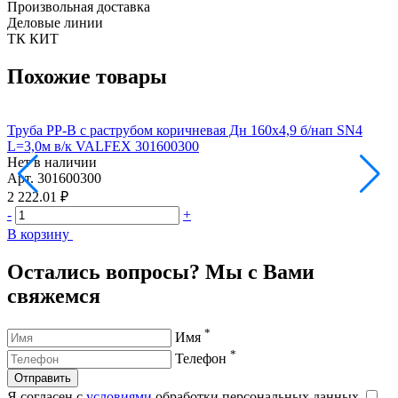
Произвольная доставка
Деловые линии
ТК КИТ
Похожие товары
Труба PP-B с раструбом коричневая Дн 160х4,9 б/нап SN4
Т
L=3,0м в/к VALFEX 301600300
L
Нет в наличии
Н
Арт.
301600300
А
2 222.01 ₽
4
-
+
-
В корзину
В
Остались вопросы? Мы с Вами
свяжемся
*
Имя
*
Телефон
Отправить
Я согласен с
условиями
обработки персональных данных