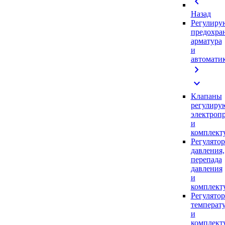
chevron_left
Назад
Регулиру
предохра
арматура
и
автомати
chevron_right
expand_more
Клапаны
регулиру
электроп
и
комплек
Регулято
давления,
перепада
давления
и
комплек
Регулято
температ
и
комплек