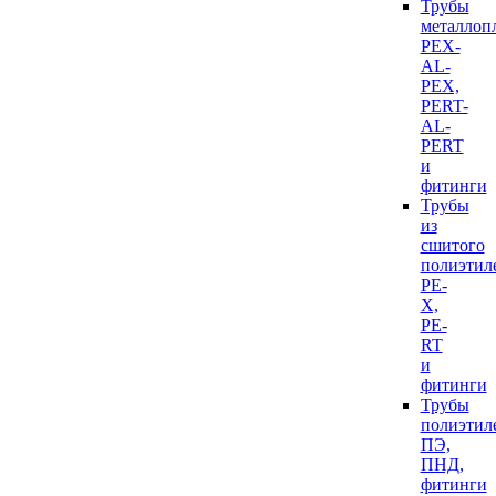
Трубы
металлоп
PEX-
AL-
PEX,
PERT-
AL-
PERT
и
фитинги
Трубы
из
сшитого
полиэтил
PE-
X,
PE-
RT
и
фитинги
Трубы
полиэтил
ПЭ,
ПНД,
фитинги