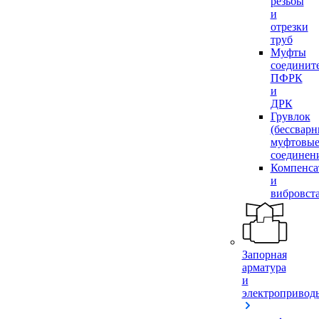
резьбы
и
отрезки
труб
Муфты
соединит
ПФРК
и
ДРК
Грувлок
(бессвар
муфтовы
соединен
Компенса
и
вибровст
Запорная
арматура
и
электропривод