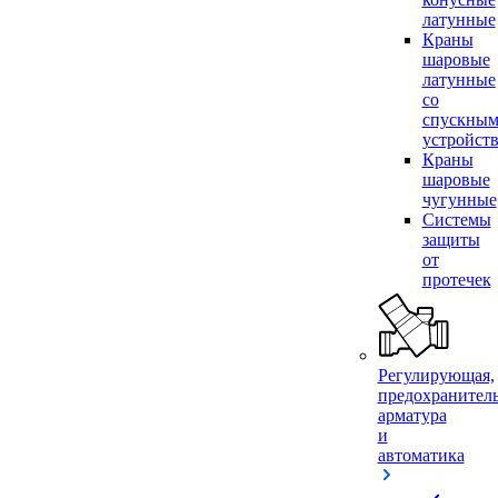
латунные
Краны
шаровые
латунные
со
спускны
устройст
Краны
шаровые
чугунные
Системы
защиты
от
протечек
Регулирующая,
предохранител
арматура
и
автоматика