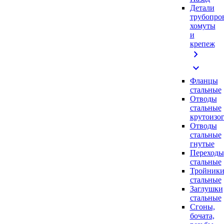
Детали
трубопро
хомуты
и
крепеж
chevron_right
expand_more
Фланцы
стальные
Отводы
стальные
крутоизо
Отводы
стальные
гнутые
Переходы
стальные
Тройник
стальные
Заглушки
стальные
Сгоны,
бочата,