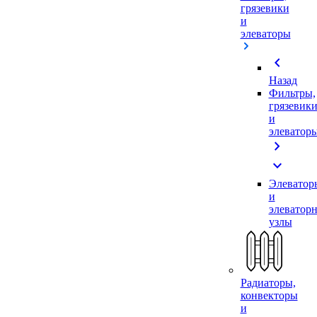
грязевики
и
элеваторы
chevron_left
Назад
Фильтры,
грязевик
и
элеватор
chevron_right
expand_more
Элеватор
и
элеватор
узлы
Радиаторы,
конвекторы
и