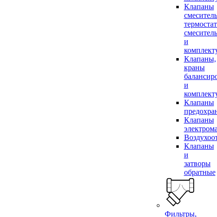
Клапаны
смесител
термоста
смесител
и
комплек
Клапаны,
краны
балансир
и
комплек
Клапаны
предохра
Клапаны
электром
Воздухоо
Клапаны
и
затворы
обратные
Фильтры,