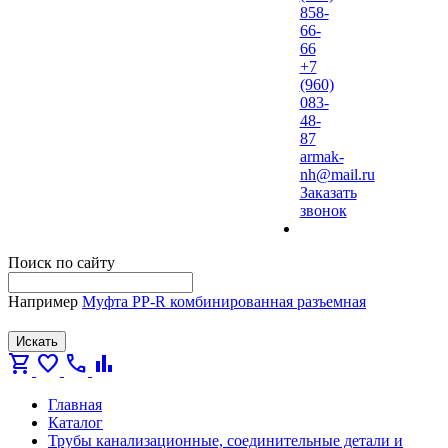
858-
66-
66
+7
(960)
083-
48-
87
armak-
nh@mail.ru
Заказать
звонок
Поиск по сайту
Например
Муфта PP-R комбинированная разъемная
Искать
shopping_cart
favorite
call
bar_chart
Главная
Каталог
Трубы канализационные, соединительные детали и