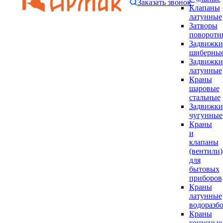
Заказать звонок
Клапаны
латунные
Затворы
поворотн
Задвижки
шиберны
Задвижки
латунные
Краны
шаровые
стальные
Задвижки
чугунные
Краны
и
клапаны
(вентили)
для
бытовых
приборов
Краны
латунные
водоразб
Краны
конусные