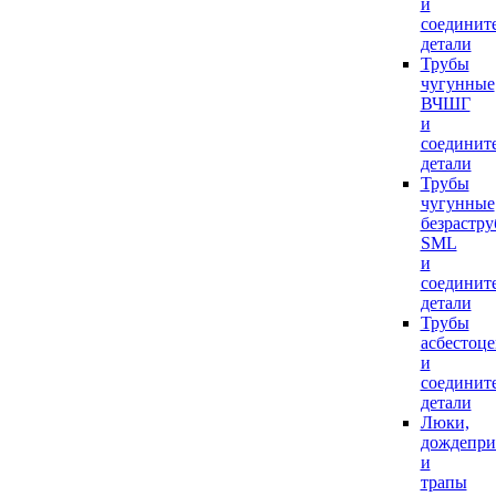
и
соединит
детали
Трубы
чугунные
ВЧШГ
и
соединит
детали
Трубы
чугунные
безрастр
SML
и
соединит
детали
Трубы
асбестоц
и
соединит
детали
Люки,
дождепр
и
трапы