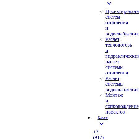
expand_more
Проектировани
систем
отопления
и
водоснабжения
Расчет
теплопотерь
и
гидравлически
расчет
системы
отопления
Расчет
системы
водоснабжения
Монтаж
и
сопровождение
проектов
Казань
expand_more
+7
(917)