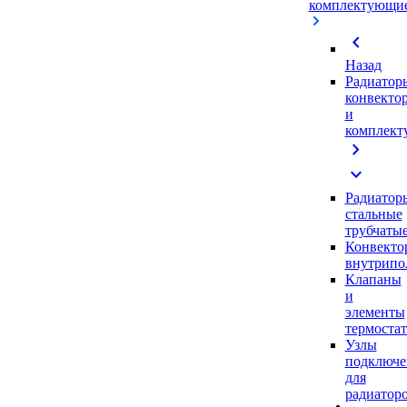
комплектующи
chevron_left
Назад
Радиатор
конвекто
и
комплек
chevron_right
expand_more
Радиатор
стальные
трубчаты
Конвекто
внутрипо
Клапаны
и
элементы
термоста
Узлы
подключе
для
радиатор