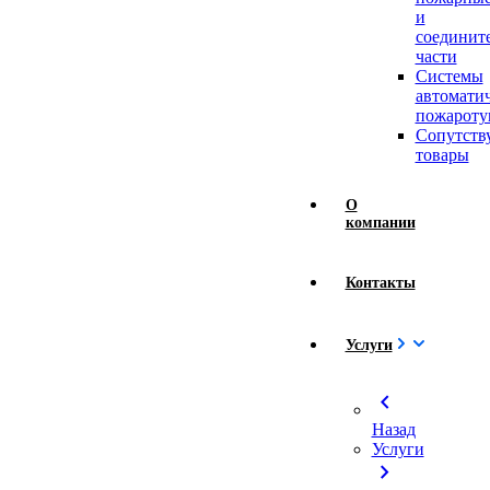
и
соединит
части
Системы
автомати
пожароту
Сопутст
товары
О
компании
Контакты
Услуги
chevron_left
Назад
Услуги
chevron_right