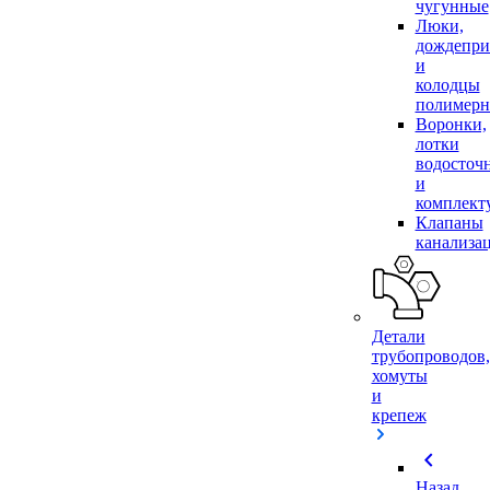
чугунные
Люки,
дождепр
и
колодцы
полимер
Воронки,
лотки
водосточ
и
комплек
Клапаны
канализа
Детали
трубопроводов,
хомуты
и
крепеж
chevron_left
Назад