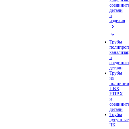
соединит
детали
и
изделия
chevron_right
expand_more
Трубы
полипроп
канализа
и
соединит
детали
Трубы
из
поливини
ПВХ,
НПВХ
и
соединит
детали
Трубы
чугунные
ЧК