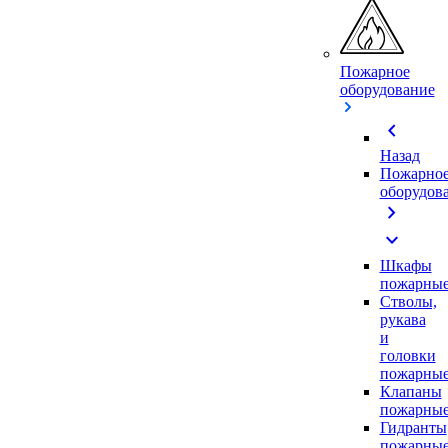
Пожарное
оборудование
chevron_left
Назад
Пожарно
оборудов
chevron_right
expand_more
Шкафы
пожарны
Стволы,
рукава
и
головки
пожарны
Клапаны
пожарны
Гидранты
пожарны