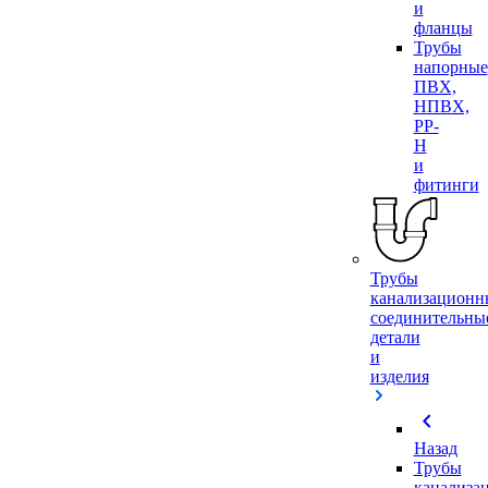
и
фланцы
Трубы
напорные
ПВХ,
НПВХ,
PP-
H
и
фитинги
Трубы
канализационн
соединительны
детали
и
изделия
chevron_left
Назад
Трубы
канализа