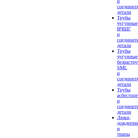
и
соединит
детали
Трубы
чугунные
ВЧШГ
и
соединит
детали
Трубы
чугунные
безрастр
SML
и
соединит
детали
Трубы
асбестоц
и
соединит
детали
Люки,
дождепр
и
трапы