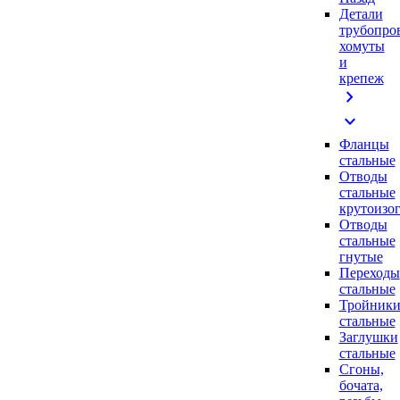
Детали
трубопро
хомуты
и
крепеж
chevron_right
expand_more
Фланцы
стальные
Отводы
стальные
крутоизо
Отводы
стальные
гнутые
Переходы
стальные
Тройник
стальные
Заглушки
стальные
Сгоны,
бочата,