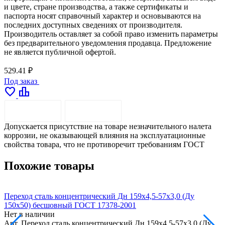
и цвете, стране производства, а также сертификаты и
паспорта носят справочный характер и основываются на
последних доступных сведениях от производителя.
Производитель оставляет за собой право изменить параметры
без предварительного уведомления продавца. Предложение
не является публичной офертой.
529.41 ₽
Под заказ
favorite
leaderboard
ОПИСАНИЕ
ДОСТАВКА
Допускается присутствие на товаре незначительного налета
коррозии, не оказывающей влияния на эксплуатационные
свойства товара, что не противоречит требованиям ГОСТ
Похожие товары
Переход сталь концентрический Дн 159х4,5-57х3,0 (Ду
П
150х50) бесшовный ГОСТ 17378-2001
1
Нет в наличии
Н
Арт.
Переход сталь концентрический Дн 159х4,5-57х3,0 (Ду
А