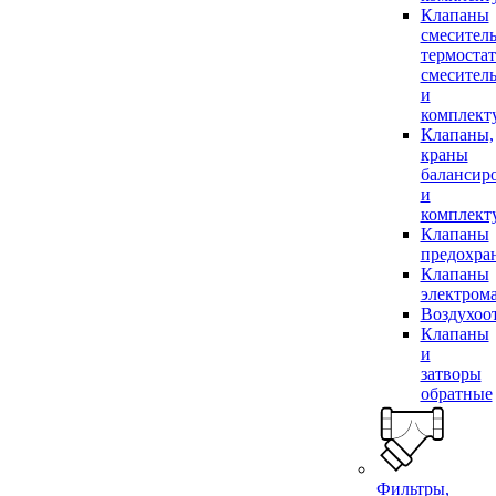
Клапаны
смесител
термоста
смесител
и
комплек
Клапаны,
краны
балансир
и
комплек
Клапаны
предохра
Клапаны
электром
Воздухоо
Клапаны
и
затворы
обратные
Фильтры,