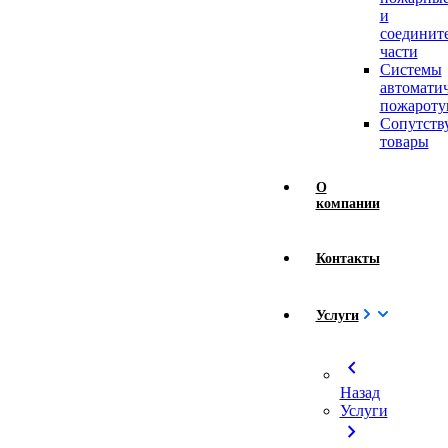
и
соединит
части
Системы
автомати
пожароту
Сопутст
товары
О
компании
Контакты
Услуги
chevron_left
Назад
Услуги
chevron_right