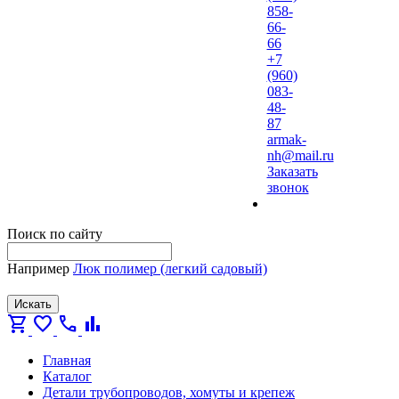
858-
66-
66
+7
(960)
083-
48-
87
armak-
nh@mail.ru
Заказать
звонок
Поиск по сайту
Например
Люк полимер (легкий садовый)
Искать
shopping_cart
favorite
call
bar_chart
Главная
Каталог
Детали трубопроводов, хомуты и крепеж