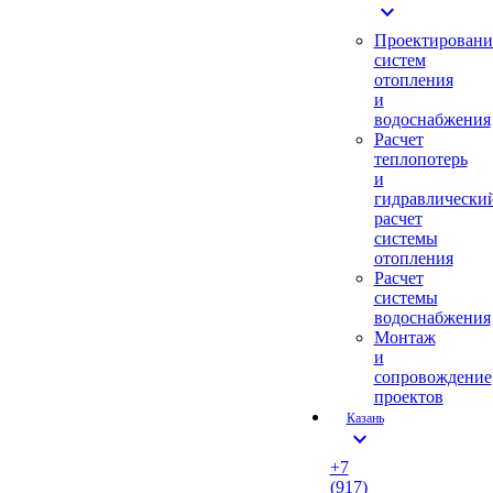
expand_more
Проектировани
систем
отопления
и
водоснабжения
Расчет
теплопотерь
и
гидравлически
расчет
системы
отопления
Расчет
системы
водоснабжения
Монтаж
и
сопровождение
проектов
Казань
expand_more
+7
(917)