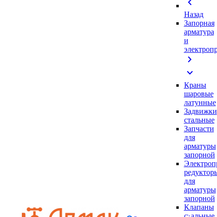
chevron_left
Назад
Запорная
арматура
и
электроп
chevron_right
expand_more
Краны
шаровые
латунные
Задвижки
стальные
Запчасти
для
арматуры
запорной
Электроп
редуктор
для
арматуры
запорной
Клапаны
стальные