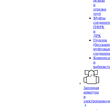
резьбы
и
отрезки
труб
Муфты
соединит
ПФРК
и
ДРК
Грувлок
(бессвар
муфтовы
соединен
Компенса
и
вибровст
Запорная
арматура
и
электропривод