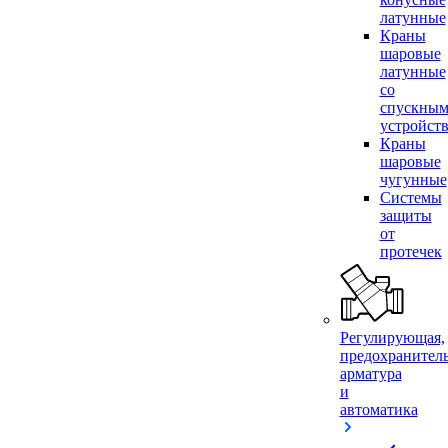
латунные
Краны
шаровые
латунные
со
спускны
устройст
Краны
шаровые
чугунные
Системы
защиты
от
протечек
Регулирующая,
предохранител
арматура
и
автоматика