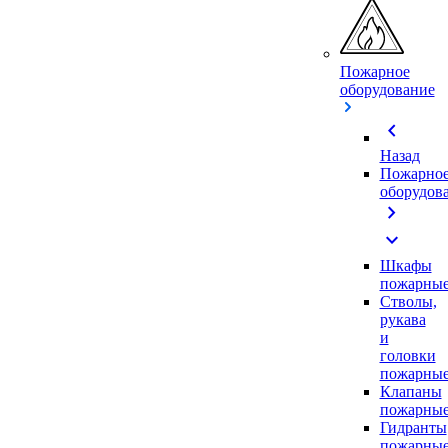
Пожарное
оборудование
chevron_left
Назад
Пожарно
оборудов
chevron_right
expand_more
Шкафы
пожарны
Стволы,
рукава
и
головки
пожарны
Клапаны
пожарны
Гидранты
пожарны