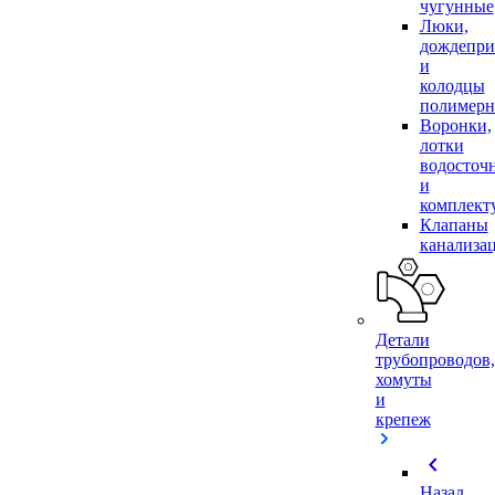
чугунные
Люки,
дождепр
и
колодцы
полимер
Воронки,
лотки
водосточ
и
комплек
Клапаны
канализа
Детали
трубопроводов,
хомуты
и
крепеж
chevron_left
Назад