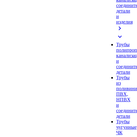
соединит
детали
и
изделия
chevron_right
expand_more
Трубы
полипроп
канализа
и
соединит
детали
Трубы
из
поливини
ПВХ,
НПВХ
и
соединит
детали
Трубы
чугунные
ЧК