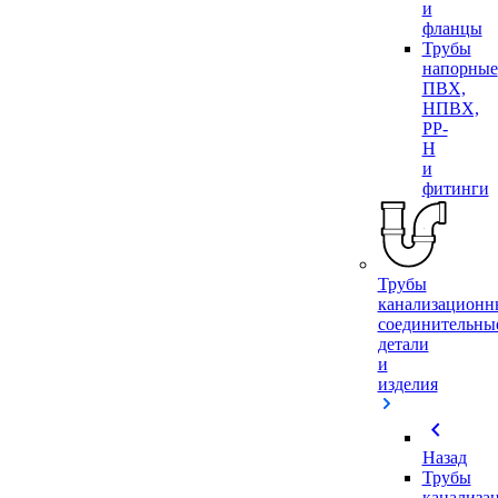
и
фланцы
Трубы
напорные
ПВХ,
НПВХ,
PP-
H
и
фитинги
Трубы
канализационн
соединительны
детали
и
изделия
chevron_left
Назад
Трубы
канализа