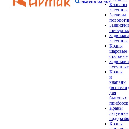
Заказать звонок
Клапаны
латунные
Затворы
поворотн
Задвижки
шиберны
Задвижки
латунные
Краны
шаровые
стальные
Задвижки
чугунные
Краны
и
клапаны
(вентили)
для
бытовых
приборов
Краны
латунные
водоразб
Краны
конусные