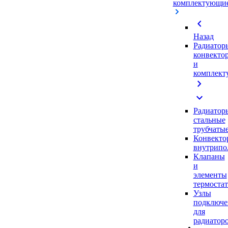
комплектующи
chevron_left
Назад
Радиатор
конвекто
и
комплек
chevron_right
expand_more
Радиатор
стальные
трубчаты
Конвекто
внутрипо
Клапаны
и
элементы
термоста
Узлы
подключе
для
радиатор