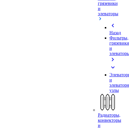
грязевики
и
элеваторы
chevron_left
Назад
Фильтры,
грязевик
и
элеватор
chevron_right
expand_more
Элеватор
и
элеватор
узлы
Радиаторы,
конвекторы
и