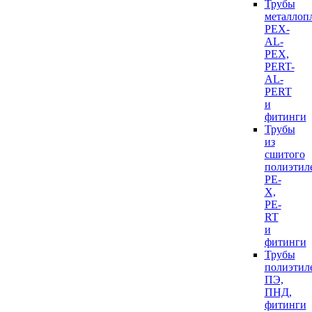
Трубы
металлоп
PEX-
AL-
PEX,
PERT-
AL-
PERT
и
фитинги
Трубы
из
сшитого
полиэтил
PE-
X,
PE-
RT
и
фитинги
Трубы
полиэтил
ПЭ,
ПНД,
фитинги