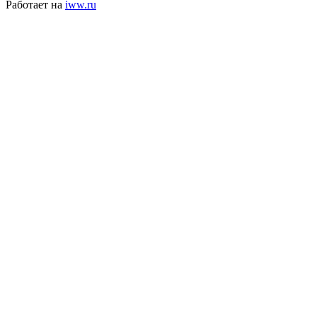
Работает на
iww.ru