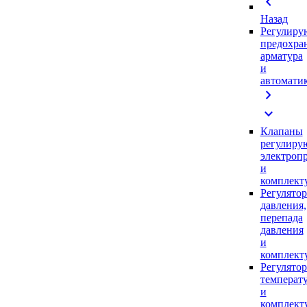
chevron_left
Назад
Регулиру
предохра
арматура
и
автомати
chevron_right
expand_more
Клапаны
регулиру
электроп
и
комплек
Регулято
давления,
перепада
давления
и
комплек
Регулято
температ
и
комплек