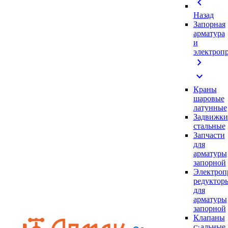
chevron_left
Назад
Запорная
арматура
и
электроп
chevron_right
expand_more
Краны
шаровые
латунные
Задвижки
стальные
Запчасти
для
арматуры
запорной
Электроп
редуктор
для
арматуры
запорной
Клапаны
стальные