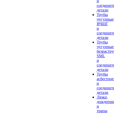
и
соединит
детали
Трубы
чугунные
ВЧШГ
и
соединит
детали
Трубы
чугунные
безрастр
SML
и
соединит
детали
Трубы
асбестоц
и
соединит
детали
Люки,
дождепр
и
трапы