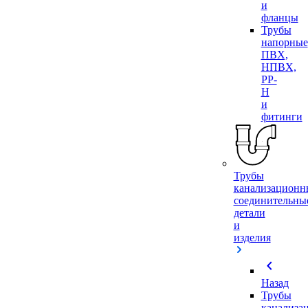
и
фланцы
Трубы
напорные
ПВХ,
НПВХ,
PP-
H
и
фитинги
Трубы
канализационн
соединительны
детали
и
изделия
chevron_left
Назад
Трубы
канализа