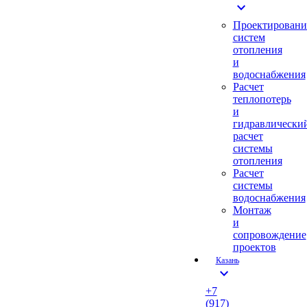
expand_more
Проектировани
систем
отопления
и
водоснабжения
Расчет
теплопотерь
и
гидравлически
расчет
системы
отопления
Расчет
системы
водоснабжения
Монтаж
и
сопровождение
проектов
Казань
expand_more
+7
(917)