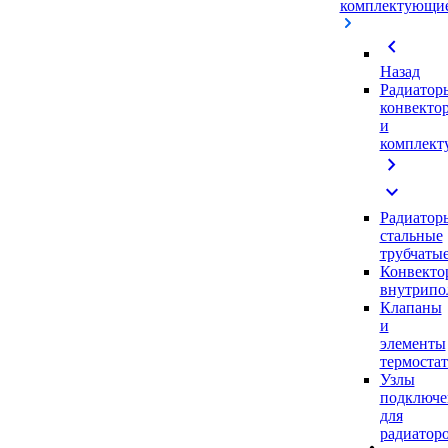
комплектующи
chevron_left
Назад
Радиатор
конвекто
и
комплек
chevron_right
expand_more
Радиатор
стальные
трубчаты
Конвекто
внутрипо
Клапаны
и
элементы
термоста
Узлы
подключе
для
радиатор