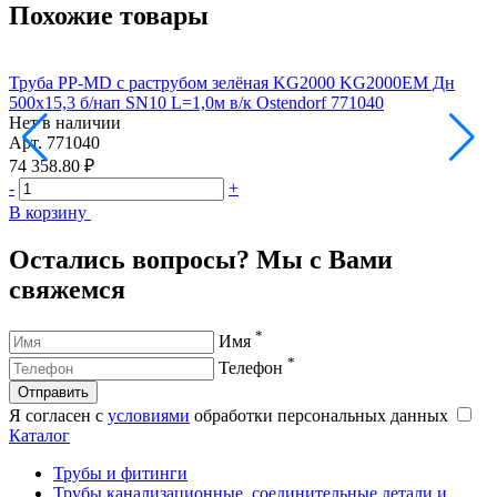
Похожие товары
Труба PP-MD с раструбом зелёная KG2000 KG2000EM Дн
500х15,3 б/нап SN10 L=1,0м в/к Ostendorf 771040
5
Нет в наличии
Н
Арт.
771040
А
74 358.80 ₽
1
-
+
-
В корзину
В
Остались вопросы? Мы с Вами
свяжемся
*
Имя
*
Телефон
Отправить
Я согласен с
условиями
обработки персональных данных
Каталог
Трубы и фитинги
Трубы канализационные, соединительные детали и