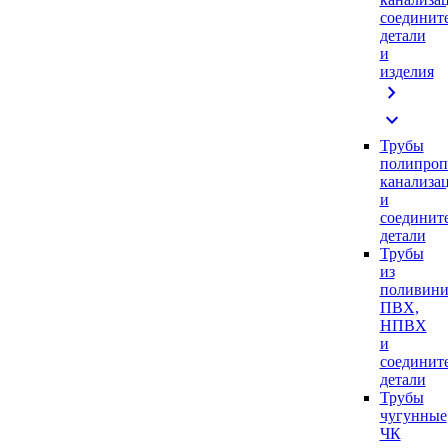
соединит
детали
и
изделия
chevron_right
expand_more
Трубы
полипроп
канализа
и
соединит
детали
Трубы
из
поливини
ПВХ,
НПВХ
и
соединит
детали
Трубы
чугунные
ЧК