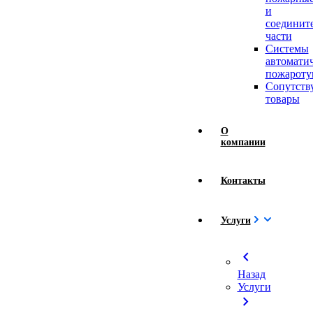
и
соединит
части
Системы
автомати
пожароту
Сопутст
товары
О
компании
Контакты
Услуги
chevron_left
Назад
Услуги
chevron_right