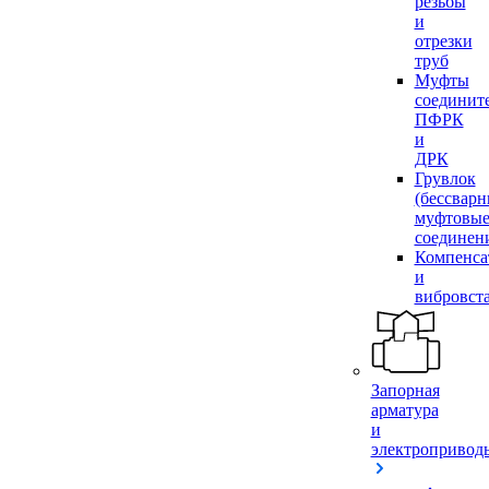
резьбы
и
отрезки
труб
Муфты
соединит
ПФРК
и
ДРК
Грувлок
(бессвар
муфтовы
соединен
Компенса
и
вибровст
Запорная
арматура
и
электропривод