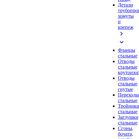
Детали
трубопро
хомуты
и
крепеж
chevron_right
expand_more
Фланцы
стальные
Отводы
стальные
крутоизо
Отводы
стальные
гнутые
Переходы
стальные
Тройник
стальные
Заглушки
стальные
Сгоны,
бочата,