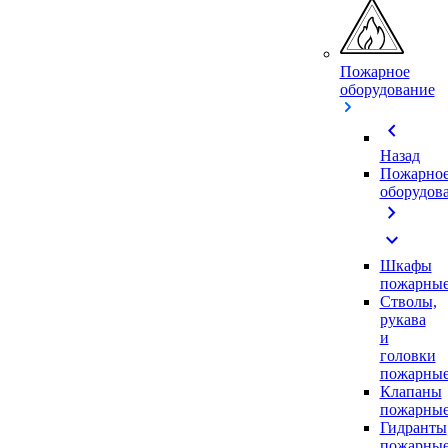
Пожарное
оборудование
chevron_left
Назад
Пожарно
оборудов
chevron_right
expand_more
Шкафы
пожарны
Стволы,
рукава
и
головки
пожарны
Клапаны
пожарны
Гидранты
пожарны