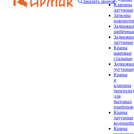
Заказать звонок
Клапаны
латунные
Затворы
поворотн
Задвижки
шиберны
Задвижки
латунные
Краны
шаровые
стальные
Задвижки
чугунные
Краны
и
клапаны
(вентили)
для
бытовых
приборов
Краны
латунные
водоразб
Краны
конусные