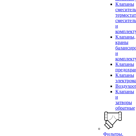
Клапаны
смесител
термоста
смесител
и
комплек
Клапаны,
краны
балансир
и
комплек
Клапаны
предохра
Клапаны
электром
Воздухоо
Клапаны
и
затворы
обратные
Фильтры,