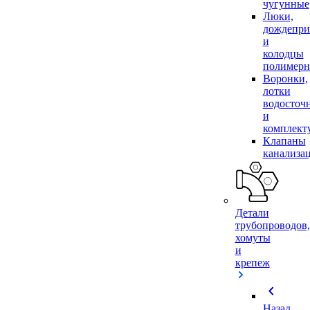
чугунные
Люки,
дождепр
и
колодцы
полимер
Воронки,
лотки
водосточ
и
комплек
Клапаны
канализа
Детали
трубопроводов,
хомуты
и
крепеж
chevron_left
Назад