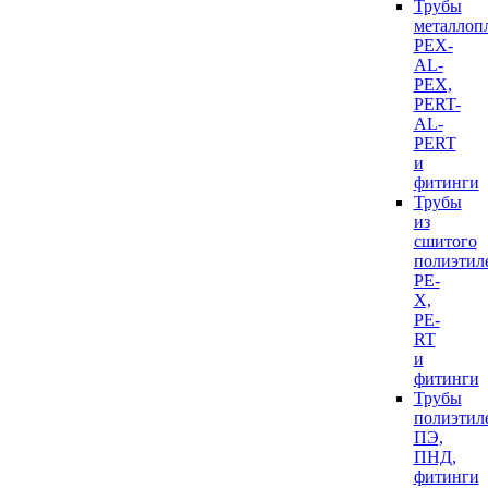
Трубы
металлоп
PEX-
AL-
PEX,
PERT-
AL-
PERT
и
фитинги
Трубы
из
сшитого
полиэтил
PE-
X,
PE-
RT
и
фитинги
Трубы
полиэтил
ПЭ,
ПНД,
фитинги