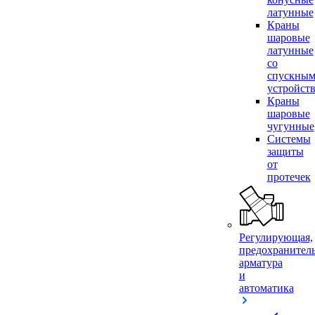
латунные
Краны
шаровые
латунные
со
спускны
устройст
Краны
шаровые
чугунные
Системы
защиты
от
протечек
Регулирующая,
предохранител
арматура
и
автоматика