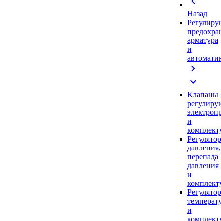
chevron_left
Назад
Регулиру
предохра
арматура
и
автомати
chevron_right
expand_more
Клапаны
регулиру
электроп
и
комплек
Регулято
давления,
перепада
давления
и
комплек
Регулято
температ
и
комплек