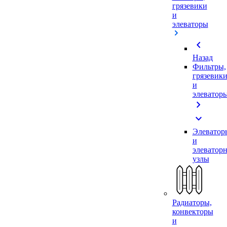
грязевики
и
элеваторы
chevron_left
Назад
Фильтры,
грязевик
и
элеватор
chevron_right
expand_more
Элеватор
и
элеватор
узлы
Радиаторы,
конвекторы
и