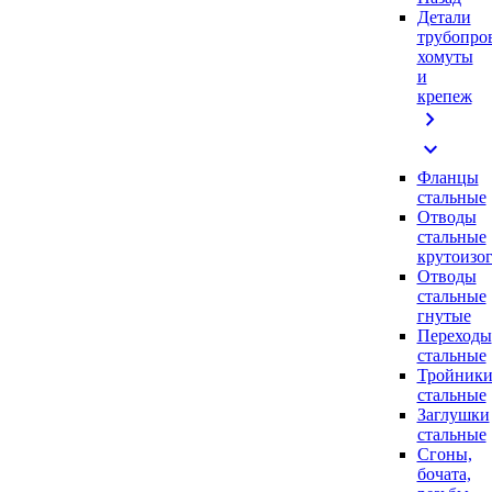
Детали
трубопро
хомуты
и
крепеж
chevron_right
expand_more
Фланцы
стальные
Отводы
стальные
крутоизо
Отводы
стальные
гнутые
Переходы
стальные
Тройник
стальные
Заглушки
стальные
Сгоны,
бочата,