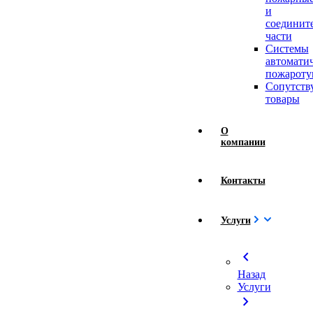
и
соединит
части
Системы
автомати
пожароту
Сопутст
товары
О
компании
Контакты
Услуги
chevron_left
Назад
Услуги
chevron_right