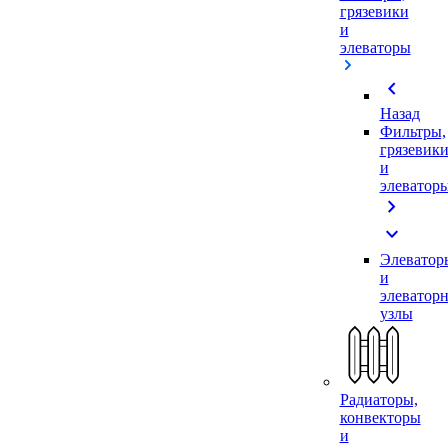
грязевики
и
элеваторы
chevron_left
Назад
Фильтры,
грязевик
и
элеватор
chevron_right
expand_more
Элеватор
и
элеватор
узлы
Радиаторы,
конвекторы
и