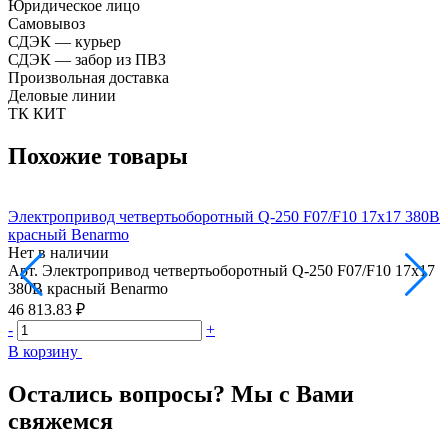
Юридическое лицо
Самовывоз
СДЭК — курьер
СДЭК — забор из ПВЗ
Произвольная доставка
Деловые линии
ТК КИТ
Похожие товары
Электропривод четвертьоборотный Q-250 F07/F10 17х17 380В
Э
красный Benarmo
к
Нет в наличии
Н
Арт.
Электропривод четвертьоборотный Q-250 F07/F10 17х17
А
380В красный Benarmo
9
46 813.83 ₽
2
-
+
-
В корзину
В
Остались вопросы? Мы с Вами
свяжемся