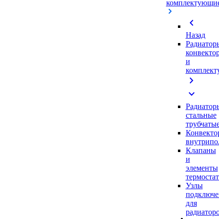
комплектующи
chevron_left
Назад
Радиатор
конвекто
и
комплек
chevron_right
expand_more
Радиатор
стальные
трубчаты
Конвекто
внутрипо
Клапаны
и
элементы
термоста
Узлы
подключе
для
радиатор