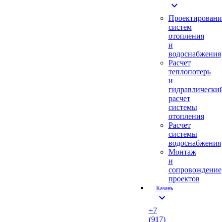
expand_more
Проектировани
систем
отопления
и
водоснабжения
Расчет
теплопотерь
и
гидравлически
расчет
системы
отопления
Расчет
системы
водоснабжения
Монтаж
и
сопровождение
проектов
Казань
expand_more
+7
(917)