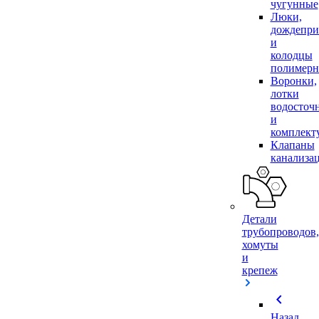
чугунные
Люки,
дождепр
и
колодцы
полимер
Воронки,
лотки
водосточ
и
комплек
Клапаны
канализа
Детали
трубопроводов,
хомуты
и
крепеж
chevron_left
Назад