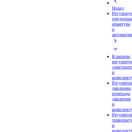
chevron_left
Назад
Регулиру
предохра
арматура
и
автомати
chevron_right
expand_more
Клапаны
регулиру
электроп
и
комплек
Регулято
давления,
перепада
давления
и
комплек
Регулято
температ
и
комплек