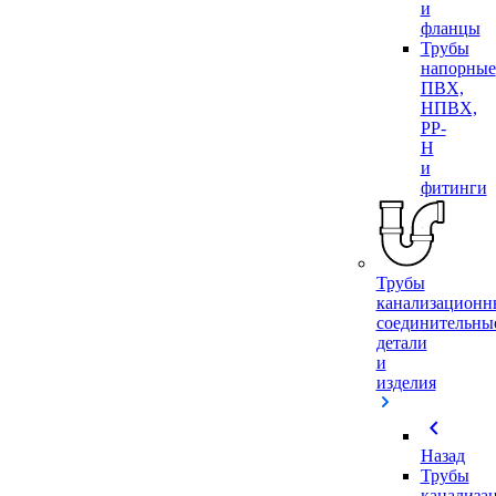
и
фланцы
Трубы
напорные
ПВХ,
НПВХ,
PP-
H
и
фитинги
Трубы
канализационн
соединительны
детали
и
изделия
chevron_left
Назад
Трубы
канализа