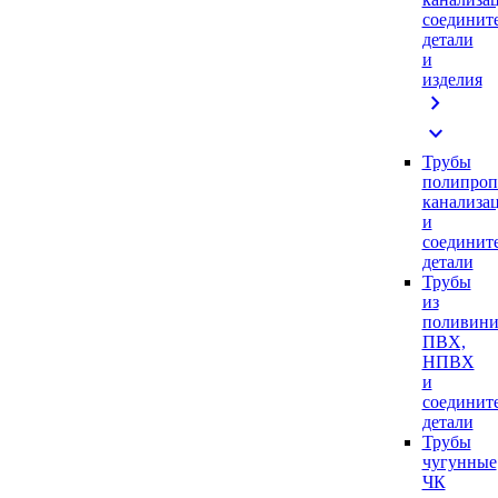
соединит
детали
и
изделия
chevron_right
expand_more
Трубы
полипроп
канализа
и
соединит
детали
Трубы
из
поливини
ПВХ,
НПВХ
и
соединит
детали
Трубы
чугунные
ЧК