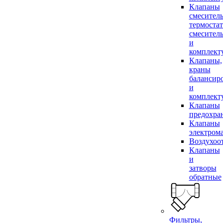
Клапаны
смесител
термоста
смесител
и
комплек
Клапаны,
краны
балансир
и
комплек
Клапаны
предохра
Клапаны
электром
Воздухоо
Клапаны
и
затворы
обратные
Фильтры,