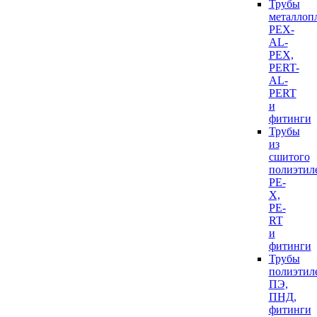
Трубы
металлоп
PEX-
AL-
PEX,
PERT-
AL-
PERT
и
фитинги
Трубы
из
сшитого
полиэтил
PE-
X,
PE-
RT
и
фитинги
Трубы
полиэтил
ПЭ,
ПНД,
фитинги