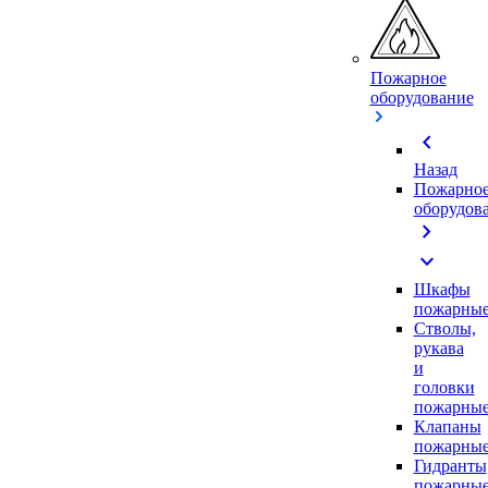
Пожарное
оборудование
chevron_left
Назад
Пожарно
оборудов
chevron_right
expand_more
Шкафы
пожарны
Стволы,
рукава
и
головки
пожарны
Клапаны
пожарны
Гидранты
пожарны