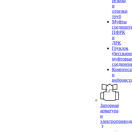
резьбы
и
отрезки
труб
Муфты
соединит
ПФРК
и
ДРК
Грувлок
(бессвар
муфтовы
соединен
Компенса
и
вибровст
Запорная
арматура
и
электропривод