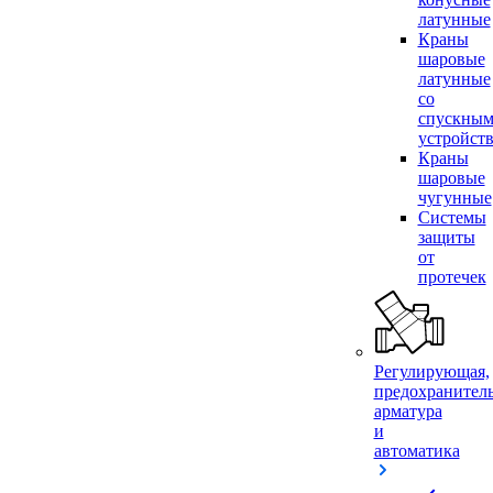
латунные
Краны
шаровые
латунные
со
спускны
устройст
Краны
шаровые
чугунные
Системы
защиты
от
протечек
Регулирующая,
предохранител
арматура
и
автоматика