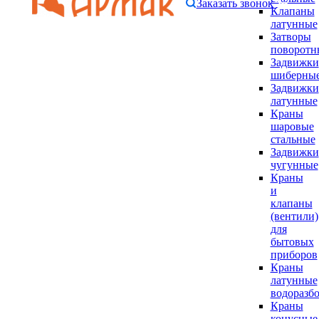
Заказать звонок
Клапаны
латунные
Затворы
поворотн
Задвижки
шиберны
Задвижки
латунные
Краны
шаровые
стальные
Задвижки
чугунные
Краны
и
клапаны
(вентили)
для
бытовых
приборов
Краны
латунные
водоразб
Краны
конусные