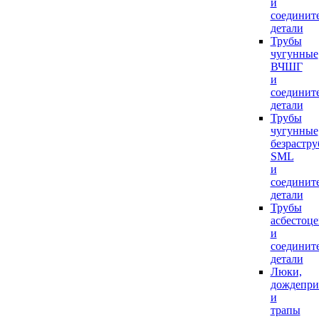
и
соединит
детали
Трубы
чугунные
ВЧШГ
и
соединит
детали
Трубы
чугунные
безрастр
SML
и
соединит
детали
Трубы
асбестоц
и
соединит
детали
Люки,
дождепр
и
трапы