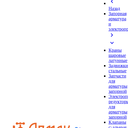
chevron_left
Назад
Запорная
арматура
и
электроп
chevron_right
expand_more
Краны
шаровые
латунные
Задвижки
стальные
Запчасти
для
арматуры
запорной
Электроп
редуктор
для
арматуры
запорной
Клапаны
стальные