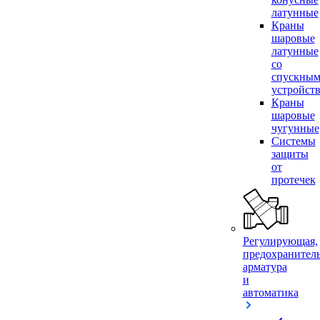
латунные
Краны
шаровые
латунные
со
спускны
устройст
Краны
шаровые
чугунные
Системы
защиты
от
протечек
Регулирующая,
предохранител
арматура
и
автоматика