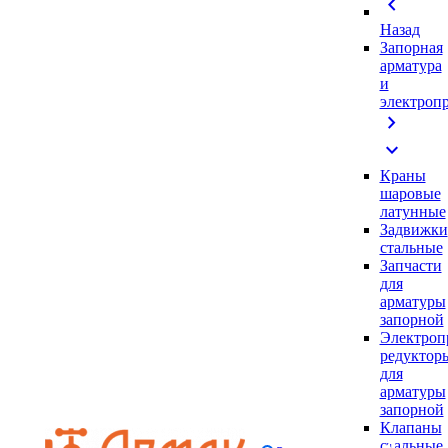
chevron_left
Назад
Запорная
арматура
и
электроп
chevron_right
expand_more
Краны
шаровые
латунные
Задвижки
стальные
Запчасти
для
арматуры
запорной
Электроп
редуктор
для
арматуры
запорной
Клапаны
стальные