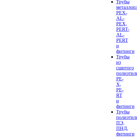
Трубы
металлоп
PEX-
AL-
PEX,
PERT-
AL-
PERT
и
фитинги
Трубы
из
сшитого
полиэтил
PE-
X,
PE-
RT
и
фитинги
Трубы
полиэтил
ПЭ,
ПНД,
фитинги