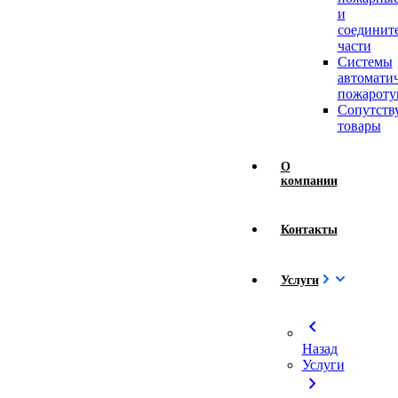
и
соединит
части
Системы
автомати
пожароту
Сопутст
товары
О
компании
Контакты
Услуги
chevron_left
Назад
Услуги
chevron_right