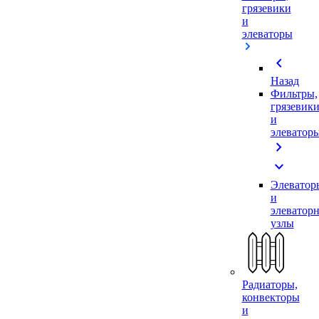
грязевики
и
элеваторы
chevron_left
Назад
Фильтры,
грязевик
и
элеватор
chevron_right
expand_more
Элеватор
и
элеватор
узлы
Радиаторы,
конвекторы
и