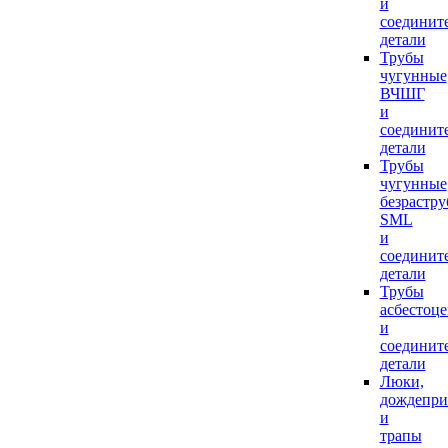
и
соединит
детали
Трубы
чугунные
ВЧШГ
и
соединит
детали
Трубы
чугунные
безрастр
SML
и
соединит
детали
Трубы
асбестоц
и
соединит
детали
Люки,
дождепр
и
трапы