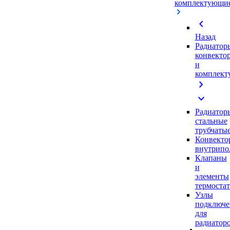
комплектующи
chevron_left
Назад
Радиатор
конвекто
и
комплек
chevron_right
expand_more
Радиатор
стальные
трубчаты
Конвекто
внутрипо
Клапаны
и
элементы
термоста
Узлы
подключе
для
радиатор