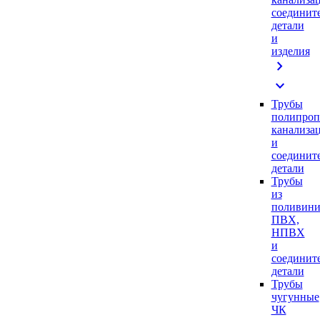
соединит
детали
и
изделия
chevron_right
expand_more
Трубы
полипроп
канализа
и
соединит
детали
Трубы
из
поливини
ПВХ,
НПВХ
и
соединит
детали
Трубы
чугунные
ЧК