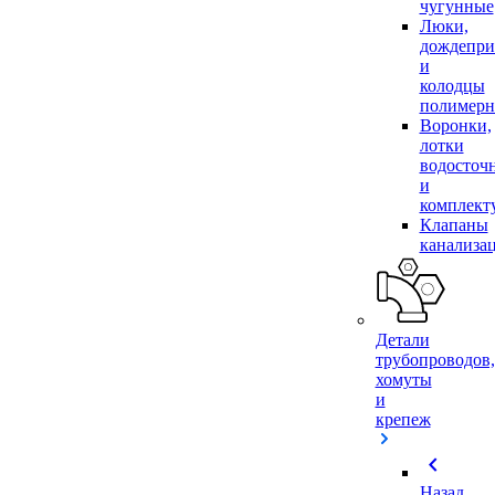
чугунные
Люки,
дождепр
и
колодцы
полимер
Воронки,
лотки
водосточ
и
комплек
Клапаны
канализа
Детали
трубопроводов,
хомуты
и
крепеж
chevron_left
Назад