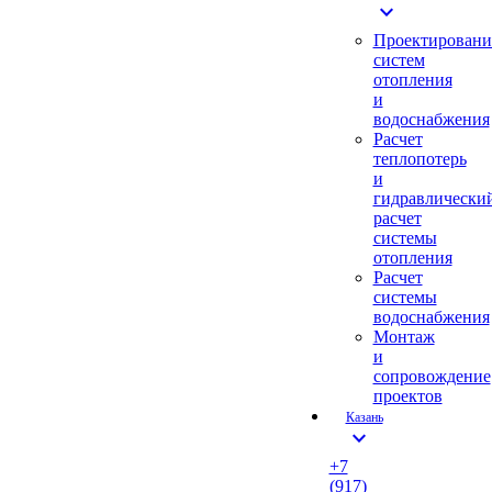
expand_more
Проектировани
систем
отопления
и
водоснабжения
Расчет
теплопотерь
и
гидравлически
расчет
системы
отопления
Расчет
системы
водоснабжения
Монтаж
и
сопровождение
проектов
Казань
expand_more
+7
(917)