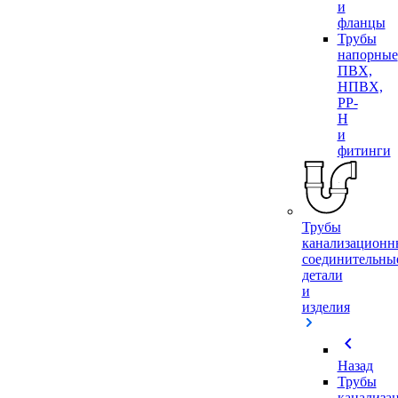
и
фланцы
Трубы
напорные
ПВХ,
НПВХ,
PP-
H
и
фитинги
Трубы
канализационн
соединительны
детали
и
изделия
chevron_left
Назад
Трубы
канализа