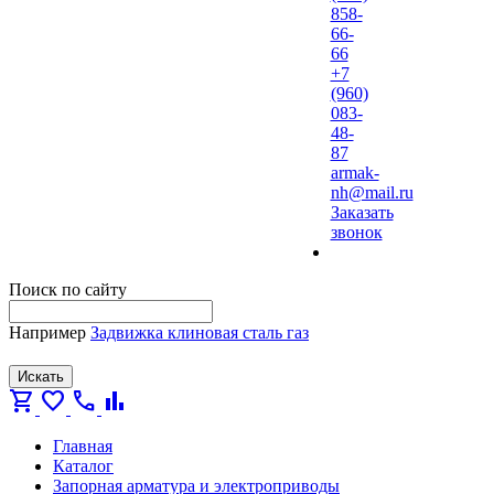
858-
66-
66
+7
(960)
083-
48-
87
armak-
nh@mail.ru
Заказать
звонок
Поиск по сайту
Например
Задвижка клиновая сталь газ
Искать
shopping_cart
favorite
call
bar_chart
Главная
Каталог
Запорная арматура и электроприводы