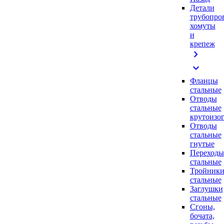
Детали
трубопро
хомуты
и
крепеж
chevron_right
expand_more
Фланцы
стальные
Отводы
стальные
крутоизо
Отводы
стальные
гнутые
Переходы
стальные
Тройник
стальные
Заглушки
стальные
Сгоны,
бочата,