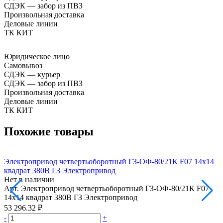
СДЭК — забор из ПВЗ
Произвольная доставка
Деловые линии
ТК КИТ
Юридическое лицо
Самовывоз
СДЭК — курьер
СДЭК — забор из ПВЗ
Произвольная доставка
Деловые линии
ТК КИТ
Похожие товары
Электропривод четвертьоборотный ГЗ-ОФ-80/21К F07 14х14
Э
квадрат 380В ГЗ Электропривод
2
Нет в наличии
Н
Арт.
Электропривод четвертьоборотный ГЗ-ОФ-80/21К F07
А
14х14 квадрат 380В ГЗ Электропривод
2
53 296.32 ₽
1
-
+
-