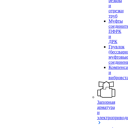
резьбы
и
отрезки
труб
Муфты
соединит
ПФРК
и
ДРК
Грувлок
(бессвар
муфтовы
соединен
Компенса
и
вибровст
Запорная
арматура
и
электропривод