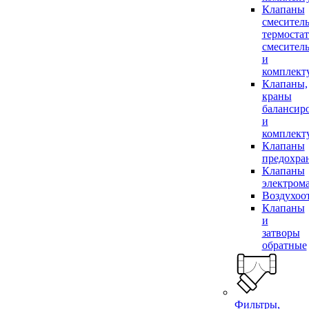
Клапаны
смесител
термоста
смесител
и
комплек
Клапаны,
краны
балансир
и
комплек
Клапаны
предохра
Клапаны
электром
Воздухоо
Клапаны
и
затворы
обратные
Фильтры,