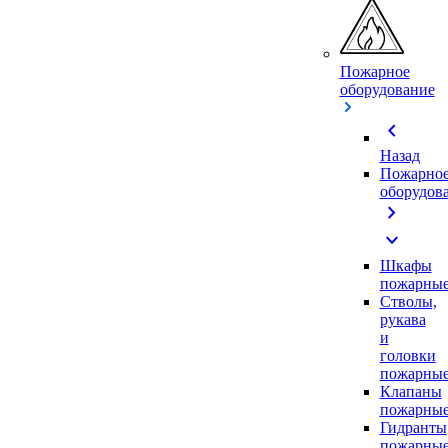
Пожарное
оборудование
chevron_left
Назад
Пожарно
оборудов
chevron_right
expand_more
Шкафы
пожарны
Стволы,
рукава
и
головки
пожарны
Клапаны
пожарны
Гидранты
пожарны