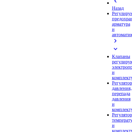
chevron_left
Назад
Регулиру
предохра
арматура
и
автомати
chevron_right
expand_more
Клапаны
регулиру
электроп
и
комплек
Регулято
давления,
перепада
давления
и
комплек
Регулято
температ
и
комплек