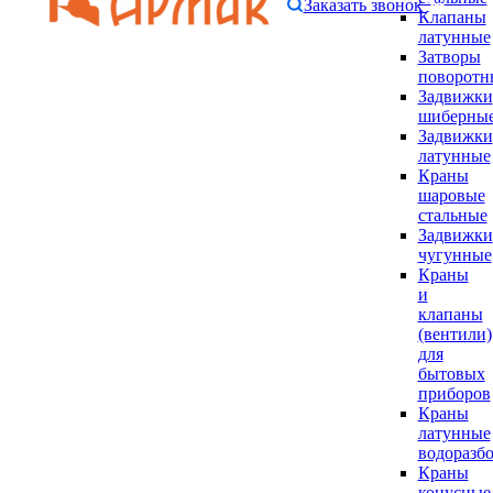
Заказать звонок
Клапаны
латунные
Затворы
поворотн
Задвижки
шиберны
Задвижки
латунные
Краны
шаровые
стальные
Задвижки
чугунные
Краны
и
клапаны
(вентили)
для
бытовых
приборов
Краны
латунные
водоразб
Краны
конусные